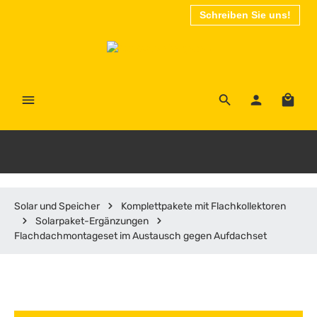
Schreiben Sie uns!
Zum Hauptinhalt springen
Waren
Solar und Speicher
Komplettpakete mit Flachkollektoren
Solarpaket-Ergänzungen
Flachdachmontageset im Austausch gegen Aufdachset