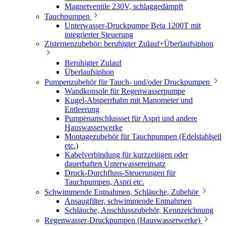
Magnetventile 230V, schlaggedämpft
Tauchpumpen
Unterwasser-Druckpumpe Beta 1200T mit
integrierter Steuerung
Zisternenzubehör: beruhigter Zulauf+Überlaufsiphon
Beruhigter Zulauf
Überlaufsiphon
Pumpenzubehör für Tauch- und/oder Druckpumpen
Wandkonsole für Regenwasserpumpe
Kugel-Absperrhahn mit Manometer und
Entleerung
Pumpenanschlussset für Aspri und andere
Hauswasserwerke
Montagezubehör für Tauchpumpen (Edelstahlseil
etc.)
Kabelverbindung für kurzzeitigen oder
dauerhaften Unterwassereinsatz
Druck-Durchfluss-Steuerungen für
Tauchpumpen, Aspri etc.
Schwimmende Entnahmen, Schläuche, Zubehör
Ansaugfilter, schwimmende Entnahmen
Schläuche, Anschlusszubehör, Kennzeichnung
Regenwasser-Druckpumpen (Hauswasserwerke)