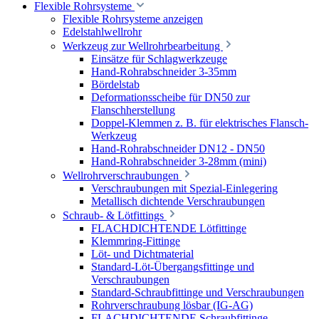
Flexible Rohrsysteme
Flexible Rohrsysteme anzeigen
Edelstahlwellrohr
Werkzeug zur Wellrohrbearbeitung
Einsätze für Schlagwerkzeuge
Hand-Rohrabschneider 3-35mm
Bördelstab
Deformationsscheibe für DN50 zur
Flanschherstellung
Doppel-Klemmen z. B. für elektrisches Flansch-
Werkzeug
Hand-Rohrabschneider DN12 - DN50
Hand-Rohrabschneider 3-28mm (mini)
Wellrohrverschraubungen
Verschraubungen mit Spezial-Einlegering
Metallisch dichtende Verschraubungen
Schraub- & Lötfittings
FLACHDICHTENDE Lötfittinge
Klemmring-Fittinge
Löt- und Dichtmaterial
Standard-Löt-Übergangsfittinge und
Verschraubungen
Standard-Schraubfittinge und Verschraubungen
Rohrverschraubung lösbar (IG-AG)
FLACHDICHTENDE Schraubfittinge