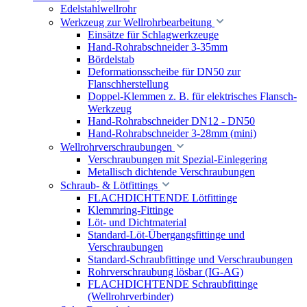
Edelstahlwellrohr
Werkzeug zur Wellrohrbearbeitung
Einsätze für Schlagwerkzeuge
Hand-Rohrabschneider 3-35mm
Bördelstab
Deformationsscheibe für DN50 zur
Flanschherstellung
Doppel-Klemmen z. B. für elektrisches Flansch-
Werkzeug
Hand-Rohrabschneider DN12 - DN50
Hand-Rohrabschneider 3-28mm (mini)
Wellrohrverschraubungen
Verschraubungen mit Spezial-Einlegering
Metallisch dichtende Verschraubungen
Schraub- & Lötfittings
FLACHDICHTENDE Lötfittinge
Klemmring-Fittinge
Löt- und Dichtmaterial
Standard-Löt-Übergangsfittinge und
Verschraubungen
Standard-Schraubfittinge und Verschraubungen
Rohrverschraubung lösbar (IG-AG)
FLACHDICHTENDE Schraubfittinge
(Wellrohrverbinder)