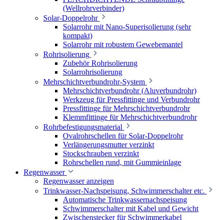
(Wellrohrverbinder)
Solar-Doppelrohr
Solarrohr mit Nano-Superisolierung (sehr
kompakt)
Solarrohr mit robustem Gewebemantel
Rohrisolierung
Zubehör Rohrisolierung
Solarrohrisolierung
Mehrschichtverbundrohr-System
Mehrschichtverbundrohr (Aluverbundrohr)
Werkzeug für Pressfittinge und Verbundrohr
Pressfittinge für Mehrschichtverbundrohr
Klemmfittinge für Mehrschichtverbundrohr
Rohrbefestigungsmaterial
Ovalrohrschellen für Solar-Doppelrohr
Verlängerungsmutter verzinkt
Stockschrauben verzinkt
Rohrschellen rund, mit Gummieinlage
Regenwasser
Regenwasser anzeigen
Trinkwasser-Nachspeisung, Schwimmerschalter etc.
Automatische Trinkwassernachspeisung
Schwimmerschalter mit Kabel und Gewicht
Zwischenstecker für Schwimmerkabel