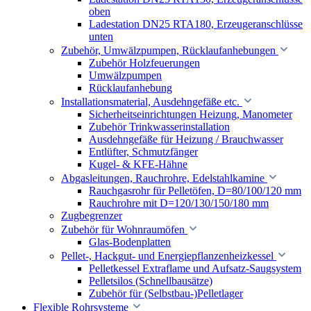
oben
Ladestation DN25 RTA180, Erzeugeranschlüsse
unten
Zubehör, Umwälzpumpen, Rücklaufanhebungen
Zubehör Holzfeuerungen
Umwälzpumpen
Rücklaufanhebung
Installationsmaterial, Ausdehngefäße etc.
Sicherheitseinrichtungen Heizung, Manometer
Zubehör Trinkwasserinstallation
Ausdehngefäße für Heizung / Brauchwasser
Entlüfter, Schmutzfänger
Kugel- & KFE-Hähne
Abgasleitungen, Rauchrohre, Edelstahlkamine
Rauchgasrohr für Pelletöfen, D=80/100/120 mm
Rauchrohre mit D=120/130/150/180 mm
Zugbegrenzer
Zubehör für Wohnraumöfen
Glas-Bodenplatten
Pellet-, Hackgut- und Energiepflanzenheizkessel
Pelletkessel Extraflame und Aufsatz-Saugsystem
Pelletsilos (Schnellbausätze)
Zubehör für (Selbstbau-)Pelletlager
Flexible Rohrsysteme