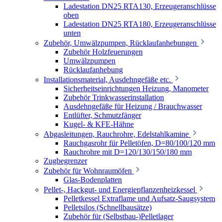
Ladestation DN25 RTA130, Erzeugeranschlüsse
oben
Ladestation DN25 RTA180, Erzeugeranschlüsse
unten
Zubehör, Umwälzpumpen, Rücklaufanhebungen
Zubehör Holzfeuerungen
Umwälzpumpen
Rücklaufanhebung
Installationsmaterial, Ausdehngefäße etc.
Sicherheitseinrichtungen Heizung, Manometer
Zubehör Trinkwasserinstallation
Ausdehngefäße für Heizung / Brauchwasser
Entlüfter, Schmutzfänger
Kugel- & KFE-Hähne
Abgasleitungen, Rauchrohre, Edelstahlkamine
Rauchgasrohr für Pelletöfen, D=80/100/120 mm
Rauchrohre mit D=120/130/150/180 mm
Zugbegrenzer
Zubehör für Wohnraumöfen
Glas-Bodenplatten
Pellet-, Hackgut- und Energiepflanzenheizkessel
Pelletkessel Extraflame und Aufsatz-Saugsystem
Pelletsilos (Schnellbausätze)
Zubehör für (Selbstbau-)Pelletlager