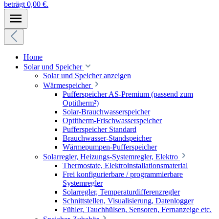
beträgt 0,00 €.
Home
Solar und Speicher
Solar und Speicher anzeigen
Wärmespeicher
Pufferspeicher AS-Premium (passend zum
Optitherm²)
Solar-Brauchwasserspeicher
Optitherm-Frischwasserspeicher
Pufferspeicher Standard
Brauchwasser-Standspeicher
Wärmepumpen-Pufferspeicher
Solarregler, Heizungs-Systemregler, Elektro
Thermostate, Elektroinstallationsmaterial
Frei konfigurierbare / programmierbare
Systemregler
Solarregler, Temperaturdifferenzregler
Schnittstellen, Visualisierung, Datenlogger
Fühler, Tauchhülsen, Sensoren, Fernanzeige etc.