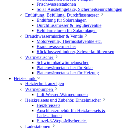
Frischwasserstationen
Solar-Ausdehngefäße, Sicherheitseinrichtungen
Entlüftung, Befüllung, Durchflussmesser
Entlüftung für Solaranlagen
Durchflussmesser & -regulierventile
Befüllarmaturen für Solaranlagen
Brauchwassermischer & Ventile
Motorventile, Thermostatventile etc.
Brauchwassermischer
Rückflussverhinderer, Schwerkraftbremsen
Wärmetauscher
Schwimmbadwärmetauscher
Plattenwärmetauscher für Solar
Plattenwärmetauscher für Heizung
Heiztechnik
Heiztechnik anzeigen
Wärmepumpen
Luft-Wasser-Wärmepumpen
Heizkreissets und Zubehör, Einzelmischer
Heizkreissets
Anschlusszubehör für Heizkreissets &
Ladestationen
Einzel-3-Wege-Mischer etc.
Ladestationen