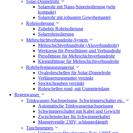
Solar-Doppelrohr
Solarrohr mit Nano-Superisolierung (sehr
kompakt)
Solarrohr mit robustem Gewebemantel
Rohrisolierung
Zubehör Rohrisolierung
Solarrohrisolierung
Mehrschichtverbundrohr-System
Mehrschichtverbundrohr (Aluverbundrohr)
Werkzeug für Pressfittinge und Verbundrohr
Pressfittinge für Mehrschichtverbundrohr
Klemmfittinge für Mehrschichtverbundrohr
Rohrbefestigungsmaterial
Ovalrohrschellen für Solar-Doppelrohr
Verlängerungsmutter verzinkt
Stockschrauben verzinkt
Rohrschellen rund, mit Gummieinlage
Regenwasser
Trinkwasser-Nachspeisung, Schwimmerschalter etc.
Automatische Trinkwassernachspeisung
Schwimmerschalter mit Kabel und Gewicht
Zwischenstecker für Schwimmerkabel
Magnetventile 230V, schlaggedämpft
Tauchpumpen