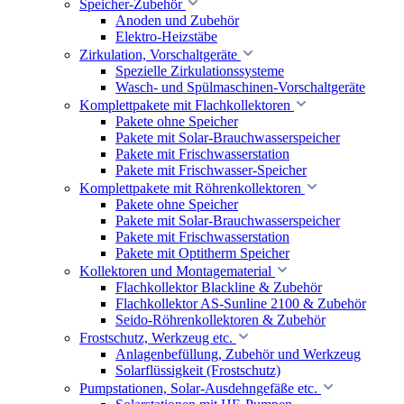
Speicher-Zubehör
Anoden und Zubehör
Elektro-Heizstäbe
Zirkulation, Vorschaltgeräte
Spezielle Zirkulationssysteme
Wasch- und Spülmaschinen-Vorschaltgeräte
Komplettpakete mit Flachkollektoren
Pakete ohne Speicher
Pakete mit Solar-Brauchwasserspeicher
Pakete mit Frischwasserstation
Pakete mit Frischwasser-Speicher
Komplettpakete mit Röhrenkollektoren
Pakete ohne Speicher
Pakete mit Solar-Brauchwasserspeicher
Pakete mit Frischwasserstation
Pakete mit Optitherm Speicher
Kollektoren und Montagematerial
Flachkollektor Blackline & Zubehör
Flachkollektor AS-Sunline 2100 & Zubehör
Seido-Röhrenkollektoren & Zubehör
Frostschutz, Werkzeug etc.
Anlagenbefüllung, Zubehör und Werkzeug
Solarflüssigkeit (Frostschutz)
Pumpstationen, Solar-Ausdehngefäße etc.