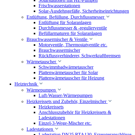
Solarstationen mit HE-Pumpen
Frischwasserstationen
Solar-Ausdehngefäße, Sicherheitseinrichtungen
Entlüftung, Befüllung, Durchflussmesser
Entlüftung für Solaranlagen
Durchflussmesser & -regulierventile
Befüllarmaturen für Solaranlagen
Brauchwassermischer & Ventile
Motorventile, Thermostatventile etc.
Brauchwassermischer
Rückflussverhinderer, Schwerkraftbremsen
Wärmetauscher
Schwimmbadwärmetauscher
Plattenwärmetauscher für Solar
Plattenwärmetauscher für Heizung
Heiztechnik
Wärmepumpen
Luft-Wasser-Wärmepumpen
Heizkreissets und Zubehör, Einzelmischer
Heizkreissets
Anschlusszubehör für Heizkreissets &
Ladestationen
Einzel-3-Wege-Mischer etc.
Ladestationen
Ladestation DN25 RTA130, Erzeugeranschlüsse