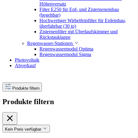
Höhenversatz
Filter E250 für Erd- und Zisterneneinbau
(begehbar)
Hochwertiger Wirbelfeinfilter für Erdeinbau,
überfahrbar (30 to)
Zisternenfilter mit Überlaufskimmer und
Rückstauklappe
Regenwasser-Stationen
Regenwassermodul Optima
Regenwassermodul Sigma
Photovoltaik
Abverkauf
Produkte filtern
Produkte filtern
Kein Preis verfügbar