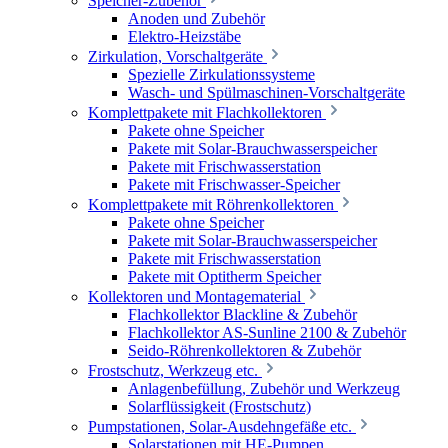
Speicher-Zubehör
Anoden und Zubehör
Elektro-Heizstäbe
Zirkulation, Vorschaltgeräte
Spezielle Zirkulationssysteme
Wasch- und Spülmaschinen-Vorschaltgeräte
Komplettpakete mit Flachkollektoren
Pakete ohne Speicher
Pakete mit Solar-Brauchwasserspeicher
Pakete mit Frischwasserstation
Pakete mit Frischwasser-Speicher
Komplettpakete mit Röhrenkollektoren
Pakete ohne Speicher
Pakete mit Solar-Brauchwasserspeicher
Pakete mit Frischwasserstation
Pakete mit Optitherm Speicher
Kollektoren und Montagematerial
Flachkollektor Blackline & Zubehör
Flachkollektor AS-Sunline 2100 & Zubehör
Seido-Röhrenkollektoren & Zubehör
Frostschutz, Werkzeug etc.
Anlagenbefüllung, Zubehör und Werkzeug
Solarflüssigkeit (Frostschutz)
Pumpstationen, Solar-Ausdehngefäße etc.
Solarstationen mit HE-Pumpen