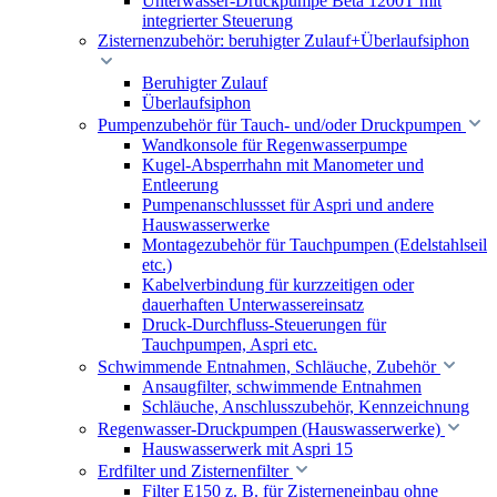
Unterwasser-Druckpumpe Beta 1200T mit
integrierter Steuerung
Zisternenzubehör: beruhigter Zulauf+Überlaufsiphon
Beruhigter Zulauf
Überlaufsiphon
Pumpenzubehör für Tauch- und/oder Druckpumpen
Wandkonsole für Regenwasserpumpe
Kugel-Absperrhahn mit Manometer und
Entleerung
Pumpenanschlussset für Aspri und andere
Hauswasserwerke
Montagezubehör für Tauchpumpen (Edelstahlseil
etc.)
Kabelverbindung für kurzzeitigen oder
dauerhaften Unterwassereinsatz
Druck-Durchfluss-Steuerungen für
Tauchpumpen, Aspri etc.
Schwimmende Entnahmen, Schläuche, Zubehör
Ansaugfilter, schwimmende Entnahmen
Schläuche, Anschlusszubehör, Kennzeichnung
Regenwasser-Druckpumpen (Hauswasserwerke)
Hauswasserwerk mit Aspri 15
Erdfilter und Zisternenfilter
Filter E150 z. B. für Zisterneneinbau ohne