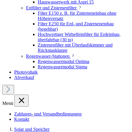
Hauswasserwerk mit Aspri 15
Erdfilter und Zisternenfilter
Filter E150 z. B. für Zisterneneinbau ohne
Höhenversatz
Filter E250 für Erd- und Zisterneneinbau
(begehbar)
Hochwertiger Wirbelfeinfilter für Erdeinbau,
überfahrbar (30 to)
Zisternenfilter mit Überlaufskimmer und
Rückstauklappe
Regenwasser-Stationen
Regenwassermodul Optima
Regenwassermodul Sigma
Photovoltaik
Abverkauf
Menü
Zahlungs- und Versandbedingungen
Kontakt
Solar und Speicher