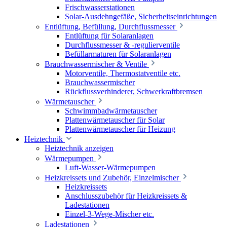
Frischwasserstationen
Solar-Ausdehngefäße, Sicherheitseinrichtungen
Entlüftung, Befüllung, Durchflussmesser
Entlüftung für Solaranlagen
Durchflussmesser & -regulierventile
Befüllarmaturen für Solaranlagen
Brauchwassermischer & Ventile
Motorventile, Thermostatventile etc.
Brauchwassermischer
Rückflussverhinderer, Schwerkraftbremsen
Wärmetauscher
Schwimmbadwärmetauscher
Plattenwärmetauscher für Solar
Plattenwärmetauscher für Heizung
Heiztechnik
Heiztechnik anzeigen
Wärmepumpen
Luft-Wasser-Wärmepumpen
Heizkreissets und Zubehör, Einzelmischer
Heizkreissets
Anschlusszubehör für Heizkreissets &
Ladestationen
Einzel-3-Wege-Mischer etc.
Ladestationen