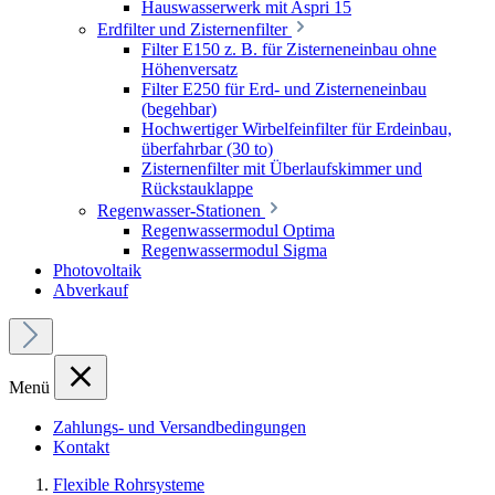
Hauswasserwerk mit Aspri 15
Erdfilter und Zisternenfilter
Filter E150 z. B. für Zisterneneinbau ohne
Höhenversatz
Filter E250 für Erd- und Zisterneneinbau
(begehbar)
Hochwertiger Wirbelfeinfilter für Erdeinbau,
überfahrbar (30 to)
Zisternenfilter mit Überlaufskimmer und
Rückstauklappe
Regenwasser-Stationen
Regenwassermodul Optima
Regenwassermodul Sigma
Photovoltaik
Abverkauf
Menü
Zahlungs- und Versandbedingungen
Kontakt
Flexible Rohrsysteme