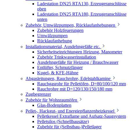
Ladestation DN25 RTA130, Erzeugeranschlüsse
oben
Ladestation DN25 RTA180, Erzeugeranschlüsse
unten
Zubehör, Umwälzpumpen, Rücklaufanhebungen
Zubehör Holzfeuerungen
Umwälzpumpen
Rücklaufanhebung
Installationsmaterial, Ausdehngefäße etc.
Sicherheitseinrichtungen Heizung, Manometer
Zubehör Trinkwasserinstallation
Ausdehngefäße für Heizung / Brauchwasser
Entlüfter, Schmutzfänger
Kugel- & KFE-Hähne
Abgasleitungen, Rauchrohre, Edelstahlkamine
Rauchgasrohr für Pelletöfen, D=80/100/120 mm
Rauchrohre mit D=120/130/150/180 mm
Zugbegrenzer
Zubehör für Wohnraumöfen
Glas-Bodenplatten
Pellet-, Hackgut- und Energiepflanzenheizkessel
Pelletkessel Extraflame und Aufsatz-Saugsystem
Pelletsilos (Schnellbausätze)
Zubehör für (Selbstbau-)Pelletlager