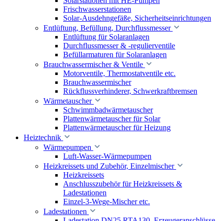
Solarstationen mit HE-Pumpen
Frischwasserstationen
Solar-Ausdehngefäße, Sicherheitseinrichtungen
Entlüftung, Befüllung, Durchflussmesser
Entlüftung für Solaranlagen
Durchflussmesser & -regulierventile
Befüllarmaturen für Solaranlagen
Brauchwassermischer & Ventile
Motorventile, Thermostatventile etc.
Brauchwassermischer
Rückflussverhinderer, Schwerkraftbremsen
Wärmetauscher
Schwimmbadwärmetauscher
Plattenwärmetauscher für Solar
Plattenwärmetauscher für Heizung
Heiztechnik
Wärmepumpen
Luft-Wasser-Wärmepumpen
Heizkreissets und Zubehör, Einzelmischer
Heizkreissets
Anschlusszubehör für Heizkreissets &
Ladestationen
Einzel-3-Wege-Mischer etc.
Ladestationen
Ladestation DN25 RTA130, Erzeugeranschlüsse