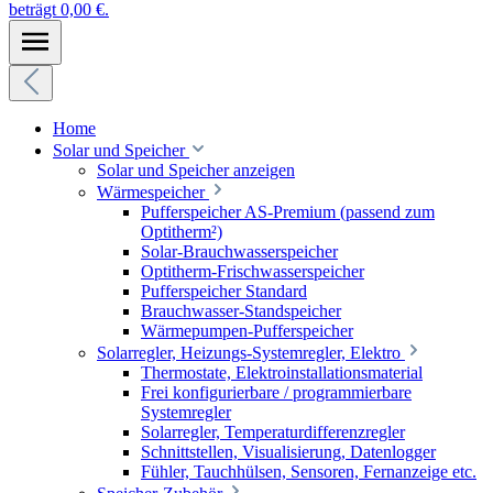
beträgt 0,00 €.
Home
Solar und Speicher
Solar und Speicher anzeigen
Wärmespeicher
Pufferspeicher AS-Premium (passend zum
Optitherm²)
Solar-Brauchwasserspeicher
Optitherm-Frischwasserspeicher
Pufferspeicher Standard
Brauchwasser-Standspeicher
Wärmepumpen-Pufferspeicher
Solarregler, Heizungs-Systemregler, Elektro
Thermostate, Elektroinstallationsmaterial
Frei konfigurierbare / programmierbare
Systemregler
Solarregler, Temperaturdifferenzregler
Schnittstellen, Visualisierung, Datenlogger
Fühler, Tauchhülsen, Sensoren, Fernanzeige etc.