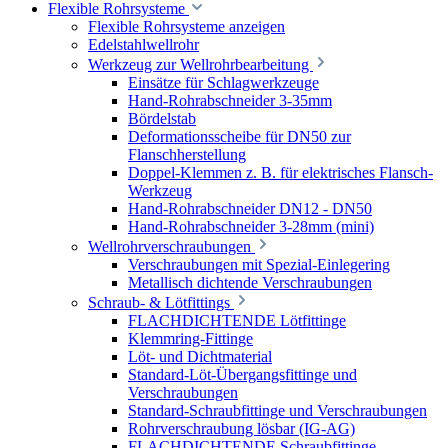
Flexible Rohrsysteme
Flexible Rohrsysteme anzeigen
Edelstahlwellrohr
Werkzeug zur Wellrohrbearbeitung
Einsätze für Schlagwerkzeuge
Hand-Rohrabschneider 3-35mm
Bördelstab
Deformationsscheibe für DN50 zur
Flanschherstellung
Doppel-Klemmen z. B. für elektrisches Flansch-
Werkzeug
Hand-Rohrabschneider DN12 - DN50
Hand-Rohrabschneider 3-28mm (mini)
Wellrohrverschraubungen
Verschraubungen mit Spezial-Einlegering
Metallisch dichtende Verschraubungen
Schraub- & Lötfittings
FLACHDICHTENDE Lötfittinge
Klemmring-Fittinge
Löt- und Dichtmaterial
Standard-Löt-Übergangsfittinge und
Verschraubungen
Standard-Schraubfittinge und Verschraubungen
Rohrverschraubung lösbar (IG-AG)
FLACHDICHTENDE Schraubfittinge