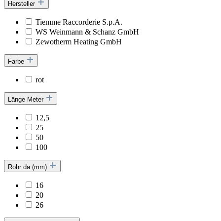
Hersteller
Tiemme Raccorderie S.p.A.
WS Weinmann & Schanz GmbH
Zewotherm Heating GmbH
Farbe
rot
Länge Meter
12,5
25
50
100
Rohr da (mm)
16
20
26