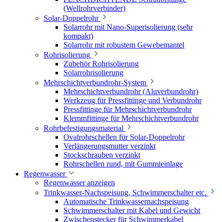
(Wellrohrverbinder)
Solar-Doppelrohr
Solarrohr mit Nano-Superisolierung (sehr
kompakt)
Solarrohr mit robustem Gewebemantel
Rohrisolierung
Zubehör Rohrisolierung
Solarrohrisolierung
Mehrschichtverbundrohr-System
Mehrschichtverbundrohr (Aluverbundrohr)
Werkzeug für Pressfittinge und Verbundrohr
Pressfittinge für Mehrschichtverbundrohr
Klemmfittinge für Mehrschichtverbundrohr
Rohrbefestigungsmaterial
Ovalrohrschellen für Solar-Doppelrohr
Verlängerungsmutter verzinkt
Stockschrauben verzinkt
Rohrschellen rund, mit Gummieinlage
Regenwasser
Regenwasser anzeigen
Trinkwasser-Nachspeisung, Schwimmerschalter etc.
Automatische Trinkwassernachspeisung
Schwimmerschalter mit Kabel und Gewicht
Zwischenstecker für Schwimmerkabel