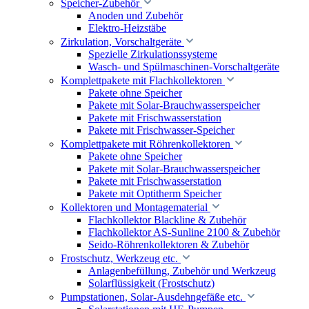
Speicher-Zubehör
Anoden und Zubehör
Elektro-Heizstäbe
Zirkulation, Vorschaltgeräte
Spezielle Zirkulationssysteme
Wasch- und Spülmaschinen-Vorschaltgeräte
Komplettpakete mit Flachkollektoren
Pakete ohne Speicher
Pakete mit Solar-Brauchwasserspeicher
Pakete mit Frischwasserstation
Pakete mit Frischwasser-Speicher
Komplettpakete mit Röhrenkollektoren
Pakete ohne Speicher
Pakete mit Solar-Brauchwasserspeicher
Pakete mit Frischwasserstation
Pakete mit Optitherm Speicher
Kollektoren und Montagematerial
Flachkollektor Blackline & Zubehör
Flachkollektor AS-Sunline 2100 & Zubehör
Seido-Röhrenkollektoren & Zubehör
Frostschutz, Werkzeug etc.
Anlagenbefüllung, Zubehör und Werkzeug
Solarflüssigkeit (Frostschutz)
Pumpstationen, Solar-Ausdehngefäße etc.