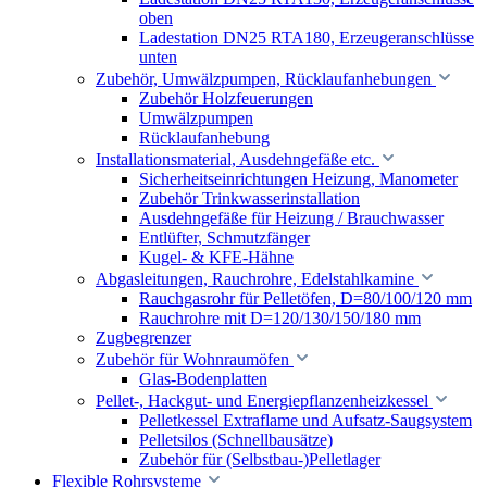
oben
Ladestation DN25 RTA180, Erzeugeranschlüsse
unten
Zubehör, Umwälzpumpen, Rücklaufanhebungen
Zubehör Holzfeuerungen
Umwälzpumpen
Rücklaufanhebung
Installationsmaterial, Ausdehngefäße etc.
Sicherheitseinrichtungen Heizung, Manometer
Zubehör Trinkwasserinstallation
Ausdehngefäße für Heizung / Brauchwasser
Entlüfter, Schmutzfänger
Kugel- & KFE-Hähne
Abgasleitungen, Rauchrohre, Edelstahlkamine
Rauchgasrohr für Pelletöfen, D=80/100/120 mm
Rauchrohre mit D=120/130/150/180 mm
Zugbegrenzer
Zubehör für Wohnraumöfen
Glas-Bodenplatten
Pellet-, Hackgut- und Energiepflanzenheizkessel
Pelletkessel Extraflame und Aufsatz-Saugsystem
Pelletsilos (Schnellbausätze)
Zubehör für (Selbstbau-)Pelletlager
Flexible Rohrsysteme