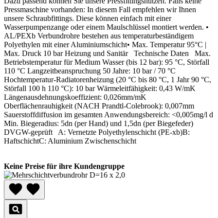
Dazu passend können Sie unsere Pressfittingsnutzen. Falls keine
Pressmaschine vorhanden: In diesem Fall empfehlen wir Ihnen
unsere Schraubfittings. Diese können einfach mit einer
Wasserpumpenzange oder einem Maulschlüssel montiert werden. •
AL/PEXb Verbundrohre bestehen aus temperaturbeständigem
Polyethylen mit einer Aluminiumschicht• Max. Temperatur 95°C |
Max. Druck 10 bar Heizung und Sanitär Technische Daten Max.
Betriebstemperatur für Medium Wasser (bis 12 bar): 95 °C, Störfall
110 °C Langzeitbeanspruchung 50 Jahre: 10 bar / 70 °C
Hochtemperatur-Radiatorenheizung (20 °C bis 80 °C, 1 Jahr 90 °C,
Störfall 100 h 110 °C): 10 bar Wärmeleitfähigkeit: 0,43 W/mK
Längenausdehnungskoeffizient: 0,026mm/mK
Oberflächenrauhigkeit (NACH Prandtl-Colebrook): 0,007mm
Sauerstoffdiffusion im gesamten Anwendungsbereich: <0,005mg/l d
Min. Biegeradius: 5dn (per Hand) und 1,5dn (per Biegefeder)
DVGW-geprüft A: Vernetzte Polyethylenschicht (PE-xb)B:
HaftschichtC: Aluminium Zwischenschicht
Keine Preise für ihre Kundengruppe