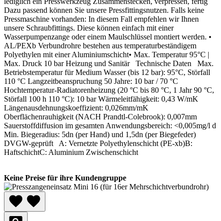
lediglich ein Presswerkzeug Zusammenstecken, verpressen, fertig
Dazu passend können Sie unsere Pressfittingsnutzen. Falls keine
Pressmaschine vorhanden: In diesem Fall empfehlen wir Ihnen
unsere Schraubfittings. Diese können einfach mit einer
Wasserpumpenzange oder einem Maulschlüssel montiert werden. •
AL/PEXb Verbundrohre bestehen aus temperaturbeständigem
Polyethylen mit einer Aluminiumschicht• Max. Temperatur 95°C |
Max. Druck 10 bar Heizung und Sanitär Technische Daten Max.
Betriebstemperatur für Medium Wasser (bis 12 bar): 95°C, Störfall
110 °C Langzeitbeanspruchung 50 Jahre: 10 bar / 70 °C
Hochtemperatur-Radiatorenheizung (20 °C bis 80 °C, 1 Jahr 90 °C,
Störfall 100 h 110 °C): 10 bar Wärmeleitfähigkeit: 0,43 W/mK
Längenausdehnungskoeffizient: 0,026mm/mK
Oberflächenrauhigkeit (NACH Prandtl-Colebrook): 0,007mm
Sauerstoffdiffusion im gesamten Anwendungsbereich: <0,005mg/l d
Min. Biegeradius: 5dn (per Hand) und 1,5dn (per Biegefeder)
DVGW-geprüft A: Vernetzte Polyethylenschicht (PE-xb)B:
HaftschichtC: Aluminium Zwischenschicht
Keine Preise für ihre Kundengruppe