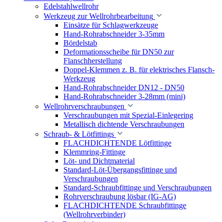
Edelstahlwellrohr
Werkzeug zur Wellrohrbearbeitung
Einsätze für Schlagwerkzeuge
Hand-Rohrabschneider 3-35mm
Bördelstab
Deformationsscheibe für DN50 zur
Flanschherstellung
Doppel-Klemmen z. B. für elektrisches Flansch-
Werkzeug
Hand-Rohrabschneider DN12 - DN50
Hand-Rohrabschneider 3-28mm (mini)
Wellrohrverschraubungen
Verschraubungen mit Spezial-Einlegering
Metallisch dichtende Verschraubungen
Schraub- & Lötfittings
FLACHDICHTENDE Lötfittinge
Klemmring-Fittinge
Löt- und Dichtmaterial
Standard-Löt-Übergangsfittinge und
Verschraubungen
Standard-Schraubfittinge und Verschraubungen
Rohrverschraubung lösbar (IG-AG)
FLACHDICHTENDE Schraubfittinge
(Wellrohrverbinder)