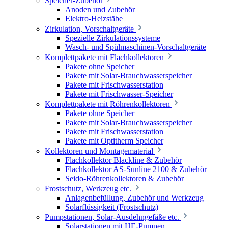
Speicher-Zubehör
Anoden und Zubehör
Elektro-Heizstäbe
Zirkulation, Vorschaltgeräte
Spezielle Zirkulationssysteme
Wasch- und Spülmaschinen-Vorschaltgeräte
Komplettpakete mit Flachkollektoren
Pakete ohne Speicher
Pakete mit Solar-Brauchwasserspeicher
Pakete mit Frischwasserstation
Pakete mit Frischwasser-Speicher
Komplettpakete mit Röhrenkollektoren
Pakete ohne Speicher
Pakete mit Solar-Brauchwasserspeicher
Pakete mit Frischwasserstation
Pakete mit Optitherm Speicher
Kollektoren und Montagematerial
Flachkollektor Blackline & Zubehör
Flachkollektor AS-Sunline 2100 & Zubehör
Seido-Röhrenkollektoren & Zubehör
Frostschutz, Werkzeug etc.
Anlagenbefüllung, Zubehör und Werkzeug
Solarflüssigkeit (Frostschutz)
Pumpstationen, Solar-Ausdehngefäße etc.
Solarstationen mit HE-Pumpen