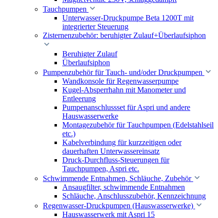
Tauchpumpen
Unterwasser-Druckpumpe Beta 1200T mit
integrierter Steuerung
Zisternenzubehör: beruhigter Zulauf+Überlaufsiphon
Beruhigter Zulauf
Überlaufsiphon
Pumpenzubehör für Tauch- und/oder Druckpumpen
Wandkonsole für Regenwasserpumpe
Kugel-Absperrhahn mit Manometer und
Entleerung
Pumpenanschlussset für Aspri und andere
Hauswasserwerke
Montagezubehör für Tauchpumpen (Edelstahlseil
etc.)
Kabelverbindung für kurzzeitigen oder
dauerhaften Unterwassereinsatz
Druck-Durchfluss-Steuerungen für
Tauchpumpen, Aspri etc.
Schwimmende Entnahmen, Schläuche, Zubehör
Ansaugfilter, schwimmende Entnahmen
Schläuche, Anschlusszubehör, Kennzeichnung
Regenwasser-Druckpumpen (Hauswasserwerke)
Hauswasserwerk mit Aspri 15