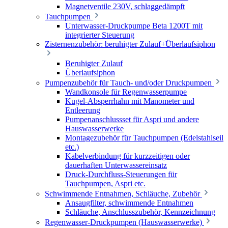
Magnetventile 230V, schlaggedämpft
Tauchpumpen
Unterwasser-Druckpumpe Beta 1200T mit
integrierter Steuerung
Zisternenzubehör: beruhigter Zulauf+Überlaufsiphon
Beruhigter Zulauf
Überlaufsiphon
Pumpenzubehör für Tauch- und/oder Druckpumpen
Wandkonsole für Regenwasserpumpe
Kugel-Absperrhahn mit Manometer und
Entleerung
Pumpenanschlussset für Aspri und andere
Hauswasserwerke
Montagezubehör für Tauchpumpen (Edelstahlseil
etc.)
Kabelverbindung für kurzzeitigen oder
dauerhaften Unterwassereinsatz
Druck-Durchfluss-Steuerungen für
Tauchpumpen, Aspri etc.
Schwimmende Entnahmen, Schläuche, Zubehör
Ansaugfilter, schwimmende Entnahmen
Schläuche, Anschlusszubehör, Kennzeichnung
Regenwasser-Druckpumpen (Hauswasserwerke)