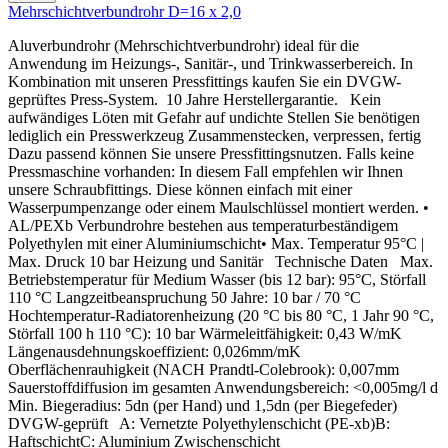
Mehrschichtverbundrohr D=16 x 2,0
Aluverbundrohr (Mehrschichtverbundrohr) ideal für die
Anwendung im Heizungs-, Sanitär-, und Trinkwasserbereich. In
Kombination mit unseren Pressfittings kaufen Sie ein DVGW-
geprüftes Press-System. 10 Jahre Herstellergarantie. Kein
aufwändiges Löten mit Gefahr auf undichte Stellen Sie benötigen
lediglich ein Presswerkzeug Zusammenstecken, verpressen, fertig
Dazu passend können Sie unsere Pressfittingsnutzen. Falls keine
Pressmaschine vorhanden: In diesem Fall empfehlen wir Ihnen
unsere Schraubfittings. Diese können einfach mit einer
Wasserpumpenzange oder einem Maulschlüssel montiert werden. •
AL/PEXb Verbundrohre bestehen aus temperaturbeständigem
Polyethylen mit einer Aluminiumschicht• Max. Temperatur 95°C |
Max. Druck 10 bar Heizung und Sanitär Technische Daten Max.
Betriebstemperatur für Medium Wasser (bis 12 bar): 95°C, Störfall
110 °C Langzeitbeanspruchung 50 Jahre: 10 bar / 70 °C
Hochtemperatur-Radiatorenheizung (20 °C bis 80 °C, 1 Jahr 90 °C,
Störfall 100 h 110 °C): 10 bar Wärmeleitfähigkeit: 0,43 W/mK
Längenausdehnungskoeffizient: 0,026mm/mK
Oberflächenrauhigkeit (NACH Prandtl-Colebrook): 0,007mm
Sauerstoffdiffusion im gesamten Anwendungsbereich: <0,005mg/l d
Min. Biegeradius: 5dn (per Hand) und 1,5dn (per Biegefeder)
DVGW-geprüft A: Vernetzte Polyethylenschicht (PE-xb)B:
HaftschichtC: Aluminium Zwischenschicht