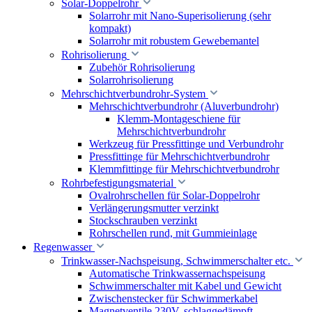
Solar-Doppelrohr
Solarrohr mit Nano-Superisolierung (sehr
kompakt)
Solarrohr mit robustem Gewebemantel
Rohrisolierung
Zubehör Rohrisolierung
Solarrohrisolierung
Mehrschichtverbundrohr-System
Mehrschichtverbundrohr (Aluverbundrohr)
Klemm-Montageschiene für
Mehrschichtverbundrohr
Werkzeug für Pressfittinge und Verbundrohr
Pressfittinge für Mehrschichtverbundrohr
Klemmfittinge für Mehrschichtverbundrohr
Rohrbefestigungsmaterial
Ovalrohrschellen für Solar-Doppelrohr
Verlängerungsmutter verzinkt
Stockschrauben verzinkt
Rohrschellen rund, mit Gummieinlage
Regenwasser
Trinkwasser-Nachspeisung, Schwimmerschalter etc.
Automatische Trinkwassernachspeisung
Schwimmerschalter mit Kabel und Gewicht
Zwischenstecker für Schwimmerkabel
Magnetventile 230V, schlaggedämpft