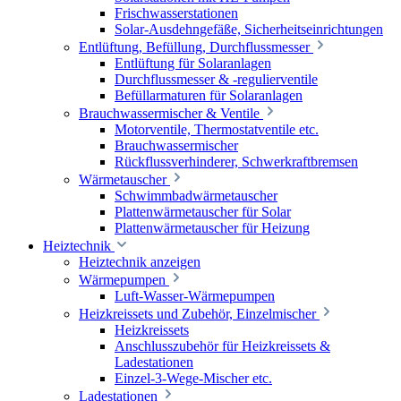
Frischwasserstationen
Solar-Ausdehngefäße, Sicherheitseinrichtungen
Entlüftung, Befüllung, Durchflussmesser
Entlüftung für Solaranlagen
Durchflussmesser & -regulierventile
Befüllarmaturen für Solaranlagen
Brauchwassermischer & Ventile
Motorventile, Thermostatventile etc.
Brauchwassermischer
Rückflussverhinderer, Schwerkraftbremsen
Wärmetauscher
Schwimmbadwärmetauscher
Plattenwärmetauscher für Solar
Plattenwärmetauscher für Heizung
Heiztechnik
Heiztechnik anzeigen
Wärmepumpen
Luft-Wasser-Wärmepumpen
Heizkreissets und Zubehör, Einzelmischer
Heizkreissets
Anschlusszubehör für Heizkreissets &
Ladestationen
Einzel-3-Wege-Mischer etc.
Ladestationen