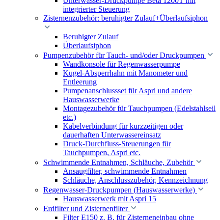
Unterwasser-Druckpumpe Beta 1200T mit
integrierter Steuerung
Zisternenzubehör: beruhigter Zulauf+Überlaufsiphon
Beruhigter Zulauf
Überlaufsiphon
Pumpenzubehör für Tauch- und/oder Druckpumpen
Wandkonsole für Regenwasserpumpe
Kugel-Absperrhahn mit Manometer und
Entleerung
Pumpenanschlussset für Aspri und andere
Hauswasserwerke
Montagezubehör für Tauchpumpen (Edelstahlseil
etc.)
Kabelverbindung für kurzzeitigen oder
dauerhaften Unterwassereinsatz
Druck-Durchfluss-Steuerungen für
Tauchpumpen, Aspri etc.
Schwimmende Entnahmen, Schläuche, Zubehör
Ansaugfilter, schwimmende Entnahmen
Schläuche, Anschlusszubehör, Kennzeichnung
Regenwasser-Druckpumpen (Hauswasserwerke)
Hauswasserwerk mit Aspri 15
Erdfilter und Zisternenfilter
Filter E150 z. B. für Zisterneneinbau ohne