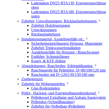
Ladestation DN25 RTA130, Erzeugeranschlüsse
oben
Ladestation DN25 RTA180, Erzeugeranschlüsse
unten
Zubehör, Umwälzpumpen, Rücklaufanhebungen
Zubehör Holzfeuerungen
Umwälzpumpen
Rücklaufanhebung
Installationsmaterial, Ausdehngefäße etc.
Sicherheitseinrichtungen Heizung, Manometer
Zubehör Trinkwasserinstallation
Ausdehngefäße für Heizung / Brauchwasser
Entlüfter, Schmutzfänger
Kugel- & KFE-Hähne
Abgasleitungen, Rauchrohre, Edelstahlkamine
Rauchgasrohr für Pelletöfen, D=80/100/120 mm
Rauchrohre mit D=120/130/150/180 mm
Zugbegrenzer
Zubehör für Wohnraumöfen
Glas-Bodenplatten
Pellet-, Hackgut- und Energiepflanzenheizkessel
Pelletkessel Extraflame und Aufsatz-Saugsystem
Pelletsilos (Schnellbausätze)
Zubehör für (Selbstbau-)Pelletlager