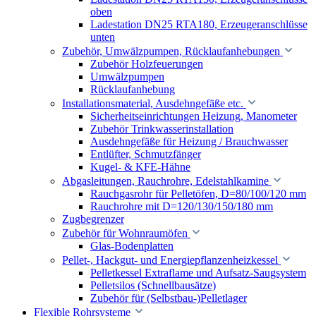
oben
Ladestation DN25 RTA180, Erzeugeranschlüsse
unten
Zubehör, Umwälzpumpen, Rücklaufanhebungen
Zubehör Holzfeuerungen
Umwälzpumpen
Rücklaufanhebung
Installationsmaterial, Ausdehngefäße etc.
Sicherheitseinrichtungen Heizung, Manometer
Zubehör Trinkwasserinstallation
Ausdehngefäße für Heizung / Brauchwasser
Entlüfter, Schmutzfänger
Kugel- & KFE-Hähne
Abgasleitungen, Rauchrohre, Edelstahlkamine
Rauchgasrohr für Pelletöfen, D=80/100/120 mm
Rauchrohre mit D=120/130/150/180 mm
Zugbegrenzer
Zubehör für Wohnraumöfen
Glas-Bodenplatten
Pellet-, Hackgut- und Energiepflanzenheizkessel
Pelletkessel Extraflame und Aufsatz-Saugsystem
Pelletsilos (Schnellbausätze)
Zubehör für (Selbstbau-)Pelletlager
Flexible Rohrsysteme