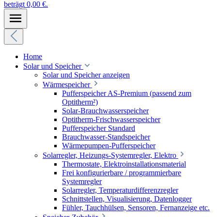
beträgt 0,00 €.
Home
Solar und Speicher
Solar und Speicher anzeigen
Wärmespeicher
Pufferspeicher AS-Premium (passend zum
Optitherm²)
Solar-Brauchwasserspeicher
Optitherm-Frischwasserspeicher
Pufferspeicher Standard
Brauchwasser-Standspeicher
Wärmepumpen-Pufferspeicher
Solarregler, Heizungs-Systemregler, Elektro
Thermostate, Elektroinstallationsmaterial
Frei konfigurierbare / programmierbare
Systemregler
Solarregler, Temperaturdifferenzregler
Schnittstellen, Visualisierung, Datenlogger
Fühler, Tauchhülsen, Sensoren, Fernanzeige etc.