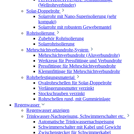
(Wellrohrverbinder)
Solar-Doppelrohr
Solarrohr mit Nano-Superisolierung (sehr
kompakt)
Solarrohr mit robustem Gewebemantel
Rohrisolierung
Zubehör Rohrisolierung
Solarrohrisolierung
Mehrschichtverbundrohr-System
Mehrschichtverbundrohr (Aluverbundrohr)
Werkzeug für Pressfittinge und Verbundrohr
Pressfittinge für Mehrschichtverbundrohr
Klemmfittinge für Mehrschichtverbundrohr
Rohrbefestigungsmaterial
Ovalrohrschellen für Solar-Doppelrohr
Verlängerungsmutter verzinkt
Stockschrauben verzinkt
Rohrschellen rund, mit Gummieinlage
Regenwasser
Regenwasser anzeigen
Trinkwasser-Nachspeisung, Schwimmerschalter etc.
Automatische Trinkwassernachspeisung
Schwimmerschalter mit Kabel und Gewicht
Zwischenstecker für Schwimmerkabel