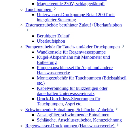
Magnetventile 230V, schlaggedämpft
Tauchpumpen
Unterwasser-Druckpumpe Beta 1200T mit
integrierter Steuerung
Zisternenzubehör: beruhigter Zulauf+Überlaufsiphon
Beruhigter Zulauf
Überlaufsiphon
Pumpenzubehör für Tauch- und/oder Druckpumpen
Wandkonsole für Regenwasserpumpe
Kugel-Absperrhahn mit Manometer und
Entleerung
Pumpenanschlussset für Aspri und andere
Hauswasserwerke
Montagezubehör für Tauchpumpen (Edelstahlseil
etc.)
Kabelverbindung für kurzzeitigen oder
dauerhaften Unterwassereinsatz
Druck-Durchfluss-Steuerungen für
Tauchpumpen, Aspri etc.
Schwimmende Entnahmen, Schläuche, Zubehör
Ansaugfilter, schwimmende Entnahmen
Schläuche, Anschlusszubehör, Kennzeichnung
Regenwasser-Druckpumpen (Hauswasserwerke)