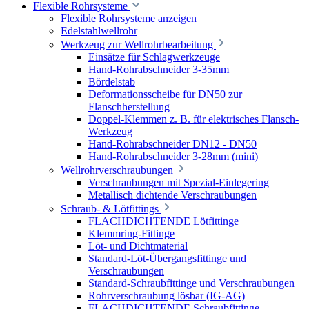
Flexible Rohrsysteme
Flexible Rohrsysteme anzeigen
Edelstahlwellrohr
Werkzeug zur Wellrohrbearbeitung
Einsätze für Schlagwerkzeuge
Hand-Rohrabschneider 3-35mm
Bördelstab
Deformationsscheibe für DN50 zur
Flanschherstellung
Doppel-Klemmen z. B. für elektrisches Flansch-
Werkzeug
Hand-Rohrabschneider DN12 - DN50
Hand-Rohrabschneider 3-28mm (mini)
Wellrohrverschraubungen
Verschraubungen mit Spezial-Einlegering
Metallisch dichtende Verschraubungen
Schraub- & Lötfittings
FLACHDICHTENDE Lötfittinge
Klemmring-Fittinge
Löt- und Dichtmaterial
Standard-Löt-Übergangsfittinge und
Verschraubungen
Standard-Schraubfittinge und Verschraubungen
Rohrverschraubung lösbar (IG-AG)
FLACHDICHTENDE Schraubfittinge