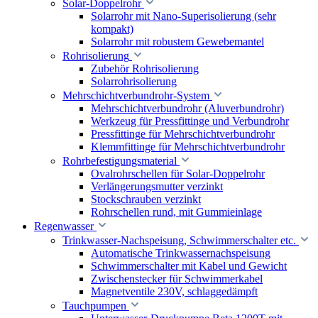
Solar-Doppelrohr
Solarrohr mit Nano-Superisolierung (sehr
kompakt)
Solarrohr mit robustem Gewebemantel
Rohrisolierung
Zubehör Rohrisolierung
Solarrohrisolierung
Mehrschichtverbundrohr-System
Mehrschichtverbundrohr (Aluverbundrohr)
Werkzeug für Pressfittinge und Verbundrohr
Pressfittinge für Mehrschichtverbundrohr
Klemmfittinge für Mehrschichtverbundrohr
Rohrbefestigungsmaterial
Ovalrohrschellen für Solar-Doppelrohr
Verlängerungsmutter verzinkt
Stockschrauben verzinkt
Rohrschellen rund, mit Gummieinlage
Regenwasser
Trinkwasser-Nachspeisung, Schwimmerschalter etc.
Automatische Trinkwassernachspeisung
Schwimmerschalter mit Kabel und Gewicht
Zwischenstecker für Schwimmerkabel
Magnetventile 230V, schlaggedämpft
Tauchpumpen