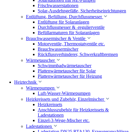
Solarstationen mit HE-Pumpen
Frischwasserstationen
Solar-Ausdehngefäße, Sicherheitseinrichtungen
Entlüftung, Befüllung, Durchflussmesser
Entlüftung für Solaranlagen
Durchflussmesser & -regulierventile
Befüllarmaturen für Solaranlagen
Brauchwassermischer & Ventile
Motorventile, Thermostatventile etc.
Brauchwassermischer
Rückflussverhinderer, Schwerkraftbremsen
Wärmetauscher
Schwimmbadwärmetauscher
Plattenwärmetauscher für Solar
Plattenwärmetauscher für Heizung
Heiztechnik
Wärmepumpen
Luft-Wasser-Wärmepumpen
Heizkreissets und Zubehör, Einzelmischer
Heizkreissets
Anschlusszubehör für Heizkreissets &
Ladestationen
Einzel-3-Wege-Mischer etc.
Ladestationen
Ladestation DN25 RTA130, Erzeugeranschlüsse