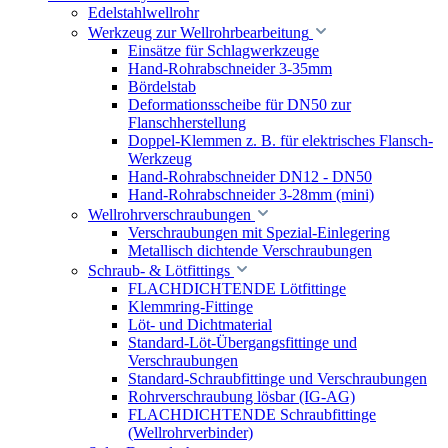
Edelstahlwellrohr
Werkzeug zur Wellrohrbearbeitung
Einsätze für Schlagwerkzeuge
Hand-Rohrabschneider 3-35mm
Bördelstab
Deformationsscheibe für DN50 zur
Flanschherstellung
Doppel-Klemmen z. B. für elektrisches Flansch-
Werkzeug
Hand-Rohrabschneider DN12 - DN50
Hand-Rohrabschneider 3-28mm (mini)
Wellrohrverschraubungen
Verschraubungen mit Spezial-Einlegering
Metallisch dichtende Verschraubungen
Schraub- & Lötfittings
FLACHDICHTENDE Lötfittinge
Klemmring-Fittinge
Löt- und Dichtmaterial
Standard-Löt-Übergangsfittinge und
Verschraubungen
Standard-Schraubfittinge und Verschraubungen
Rohrverschraubung lösbar (IG-AG)
FLACHDICHTENDE Schraubfittinge
(Wellrohrverbinder)