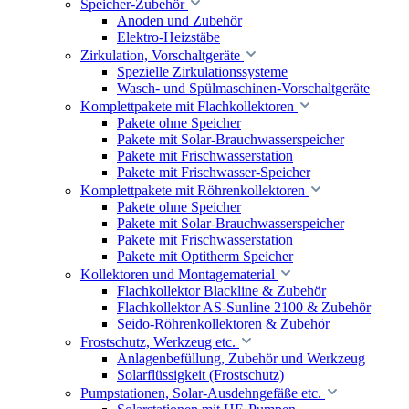
Speicher-Zubehör
Anoden und Zubehör
Elektro-Heizstäbe
Zirkulation, Vorschaltgeräte
Spezielle Zirkulationssysteme
Wasch- und Spülmaschinen-Vorschaltgeräte
Komplettpakete mit Flachkollektoren
Pakete ohne Speicher
Pakete mit Solar-Brauchwasserspeicher
Pakete mit Frischwasserstation
Pakete mit Frischwasser-Speicher
Komplettpakete mit Röhrenkollektoren
Pakete ohne Speicher
Pakete mit Solar-Brauchwasserspeicher
Pakete mit Frischwasserstation
Pakete mit Optitherm Speicher
Kollektoren und Montagematerial
Flachkollektor Blackline & Zubehör
Flachkollektor AS-Sunline 2100 & Zubehör
Seido-Röhrenkollektoren & Zubehör
Frostschutz, Werkzeug etc.
Anlagenbefüllung, Zubehör und Werkzeug
Solarflüssigkeit (Frostschutz)
Pumpstationen, Solar-Ausdehngefäße etc.