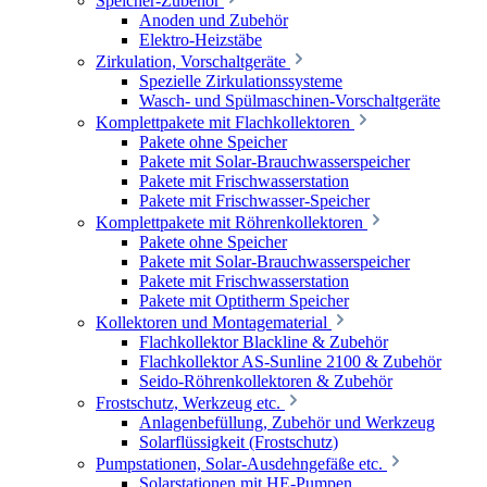
Speicher-Zubehör
Anoden und Zubehör
Elektro-Heizstäbe
Zirkulation, Vorschaltgeräte
Spezielle Zirkulationssysteme
Wasch- und Spülmaschinen-Vorschaltgeräte
Komplettpakete mit Flachkollektoren
Pakete ohne Speicher
Pakete mit Solar-Brauchwasserspeicher
Pakete mit Frischwasserstation
Pakete mit Frischwasser-Speicher
Komplettpakete mit Röhrenkollektoren
Pakete ohne Speicher
Pakete mit Solar-Brauchwasserspeicher
Pakete mit Frischwasserstation
Pakete mit Optitherm Speicher
Kollektoren und Montagematerial
Flachkollektor Blackline & Zubehör
Flachkollektor AS-Sunline 2100 & Zubehör
Seido-Röhrenkollektoren & Zubehör
Frostschutz, Werkzeug etc.
Anlagenbefüllung, Zubehör und Werkzeug
Solarflüssigkeit (Frostschutz)
Pumpstationen, Solar-Ausdehngefäße etc.
Solarstationen mit HE-Pumpen