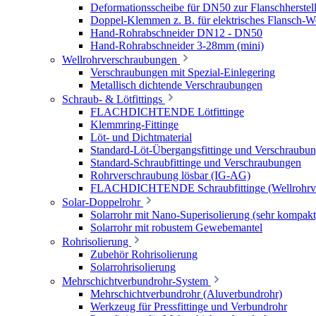
Deformationsscheibe für DN50 zur Flanschherstel
Doppel-Klemmen z. B. für elektrisches Flansch-
Hand-Rohrabschneider DN12 - DN50
Hand-Rohrabschneider 3-28mm (mini)
Wellrohrverschraubungen
Verschraubungen mit Spezial-Einlegering
Metallisch dichtende Verschraubungen
Schraub- & Lötfittings
FLACHDICHTENDE Lötfittinge
Klemmring-Fittinge
Löt- und Dichtmaterial
Standard-Löt-Übergangsfittinge und Verschraubu
Standard-Schraubfittinge und Verschraubungen
Rohrverschraubung lösbar (IG-AG)
FLACHDICHTENDE Schraubfittinge (Wellrohrve
Solar-Doppelrohr
Solarrohr mit Nano-Superisolierung (sehr kompakt
Solarrohr mit robustem Gewebemantel
Rohrisolierung
Zubehör Rohrisolierung
Solarrohrisolierung
Mehrschichtverbundrohr-System
Mehrschichtverbundrohr (Aluverbundrohr)
Werkzeug für Pressfittinge und Verbundrohr