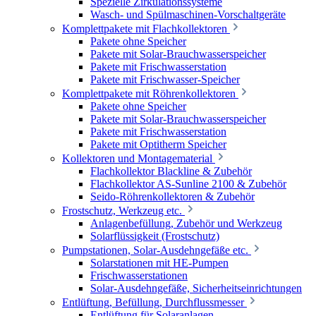
Spezielle Zirkulationssysteme
Wasch- und Spülmaschinen-Vorschaltgeräte
Komplettpakete mit Flachkollektoren
Pakete ohne Speicher
Pakete mit Solar-Brauchwasserspeicher
Pakete mit Frischwasserstation
Pakete mit Frischwasser-Speicher
Komplettpakete mit Röhrenkollektoren
Pakete ohne Speicher
Pakete mit Solar-Brauchwasserspeicher
Pakete mit Frischwasserstation
Pakete mit Optitherm Speicher
Kollektoren und Montagematerial
Flachkollektor Blackline & Zubehör
Flachkollektor AS-Sunline 2100 & Zubehör
Seido-Röhrenkollektoren & Zubehör
Frostschutz, Werkzeug etc.
Anlagenbefüllung, Zubehör und Werkzeug
Solarflüssigkeit (Frostschutz)
Pumpstationen, Solar-Ausdehngefäße etc.
Solarstationen mit HE-Pumpen
Frischwasserstationen
Solar-Ausdehngefäße, Sicherheitseinrichtungen
Entlüftung, Befüllung, Durchflussmesser
Entlüftung für Solaranlagen