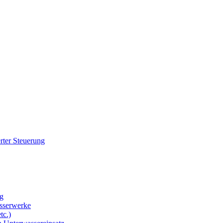
rter Steuerung
g
sserwerke
tc.)