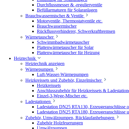
Durchflussmesser & -regulierventile
Befüllarmaturen für Solaranlagen
Brauchwassermischer & Ventile
Motorventile, Thermostatventile etc.
Brauchwassermischer
Rückflussverhinderer, Schwerkraftbremsen
Wärmetauscher
Schwimmbadwärmetauscher
Plattenwärmetauscher für Solar
Plattenwärmetauscher für Heizung
Heiztechnik
Heiztechnik anzeigen
Wärmepumpen
Luft-Wasser-Wärmepumpen
Heizkreissets und Zubehör, Einzelmischer
Heizkreissets
Anschlusszubehör für Heizkreissets & Ladestation
Einzel-3-Wege-Mischer etc.
Ladestationen
Ladestation DN25 RTA130, Erzeugeranschlüsse 
Ladestation DN25 RTA180, Erzeugeranschlüsse u
Zubehör, Umwälzpumpen, Rücklaufanhebungen
Zubehör Holzfeuerungen
Umwälzpumpen