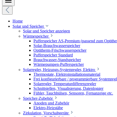
Home
Solar und Speicher
Solar und Speicher anzeigen
Wärmespeicher
Pufferspeicher AS-Premium (passend zum Optithe
Solar-Brauchwasserspeicher
Optitherm-Frischwasserspeicher
Pufferspeicher Standard
Brauchwasser-Standspeicher
Wärmepumpen-Pufferspeicher
Solarregler, Heizungs-Systemregler, Elektro
Thermostate, Elektroinstallationsmaterial
Frei konfigurierbare / programmierbare Systemregl
Solarregler, Temperaturdifferenzregler
Schnittstellen, Visualisierung, Datenlogger
Fühler, Tauchhülsen, Sensoren, Fernanzeige etc.
Speicher-Zubehör
Anoden und Zubehör
Elektro-Heizstäbe
Zirkulation, Vorschaltgeräte