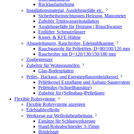
Rücklaufanhebung
Installationsmaterial, Ausdehngefäße etc.
Sicherheitseinrichtungen Heizung, Manometer
Zubehör Trinkwasserinstallation
Ausdehngefäße für Heizung / Brauchwasser
Entlüfter, Schmutzfänger
Kugel- & KFE-Hähne
Abgasleitungen, Rauchrohre, Edelstahlkamine
Rauchgasrohr für Pelletöfen, D=80/100/120 mm
Rauchrohre mit D=120/130/150/180 mm
Zugbegrenzer
Zubehör für Wohnraumöfen
Glas-Bodenplatten
Pellet-, Hackgut- und Energiepflanzenheizkessel
Pelletkessel Extraflame und Aufsatz-Saugsystem
Pelletsilos (Schnellbausätze)
Zubehör für (Selbstbau-)Pelletlager
Flexible Rohrsysteme
Flexible Rohrsysteme anzeigen
Edelstahlwellrohr
Werkzeug zur Wellrohrbearbeitung
Einsätze für Schlagwerkzeuge
Hand-Rohrabschneider 3-35mm
Bördelstab