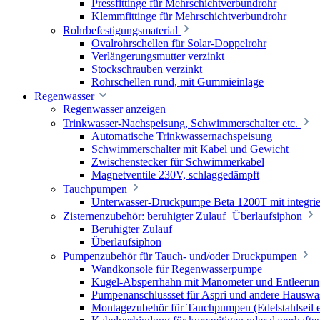
Pressfittinge für Mehrschichtverbundrohr
Klemmfittinge für Mehrschichtverbundrohr
Rohrbefestigungsmaterial
Ovalrohrschellen für Solar-Doppelrohr
Verlängerungsmutter verzinkt
Stockschrauben verzinkt
Rohrschellen rund, mit Gummieinlage
Regenwasser
Regenwasser anzeigen
Trinkwasser-Nachspeisung, Schwimmerschalter etc.
Automatische Trinkwassernachspeisung
Schwimmerschalter mit Kabel und Gewicht
Zwischenstecker für Schwimmerkabel
Magnetventile 230V, schlaggedämpft
Tauchpumpen
Unterwasser-Druckpumpe Beta 1200T mit integrie
Zisternenzubehör: beruhigter Zulauf+Überlaufsiphon
Beruhigter Zulauf
Überlaufsiphon
Pumpenzubehör für Tauch- und/oder Druckpumpen
Wandkonsole für Regenwasserpumpe
Kugel-Absperrhahn mit Manometer und Entleerun
Pumpenanschlussset für Aspri und andere Hauswa
Montagezubehör für Tauchpumpen (Edelstahlseil e