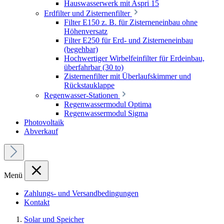
Hauswasserwerk mit Aspri 15
Erdfilter und Zisternenfilter
Filter E150 z. B. für Zisterneneinbau ohne
Höhenversatz
Filter E250 für Erd- und Zisterneneinbau
(begehbar)
Hochwertiger Wirbelfeinfilter für Erdeinbau,
überfahrbar (30 to)
Zisternenfilter mit Überlaufskimmer und
Rückstauklappe
Regenwasser-Stationen
Regenwassermodul Optima
Regenwassermodul Sigma
Photovoltaik
Abverkauf
Menü
Zahlungs- und Versandbedingungen
Kontakt
Solar und Speicher