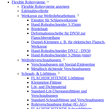
Flexible Rohrsysteme
Flexible Rohrsysteme anzeigen
Edelstahlwellrohr
Werkzeug zur Wellrohrbearbeitung
Einsätze für Schlagwerkzeuge
Hand-Rohrabschneider 3-35mm
Bördelstab
Deformationsscheibe für DN50 zur
Flanschherstellung
Doppel-Klemmen z. B. für elektrisches Flansch-
Werkzeug
Hand-Rohrabschneider DN12 - DN50
Hand-Rohrabschneider 3-28mm (mini)
Wellrohrverschraubungen
Verschraubungen mit Spezial-Einlegering
Metallisch dichtende Verschraubungen
Schraub- & Lötfittings
FLACHDICHTENDE Lötfittinge
Klemmring-Fittinge
Löt- und Dichtmaterial
Standard-Löt-Übergangsfittinge und
Verschraubungen
Standard-Schraubfittinge und Verschraubungen
Rohrverschraubung lösbar (IG-AG)
FLACHDICHTENDE Schraubfittinge