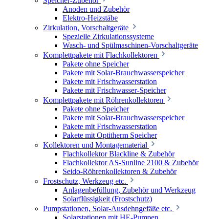
Speicher-Zubehör
Anoden und Zubehör
Elektro-Heizstäbe
Zirkulation, Vorschaltgeräte
Spezielle Zirkulationssysteme
Wasch- und Spülmaschinen-Vorschaltgeräte
Komplettpakete mit Flachkollektoren
Pakete ohne Speicher
Pakete mit Solar-Brauchwasserspeicher
Pakete mit Frischwasserstation
Pakete mit Frischwasser-Speicher
Komplettpakete mit Röhrenkollektoren
Pakete ohne Speicher
Pakete mit Solar-Brauchwasserspeicher
Pakete mit Frischwasserstation
Pakete mit Optitherm Speicher
Kollektoren und Montagematerial
Flachkollektor Blackline & Zubehör
Flachkollektor AS-Sunline 2100 & Zubehör
Seido-Röhrenkollektoren & Zubehör
Frostschutz, Werkzeug etc.
Anlagenbefüllung, Zubehör und Werkzeug
Solarflüssigkeit (Frostschutz)
Pumpstationen, Solar-Ausdehngefäße etc.
Solarstationen mit HE-Pumpen