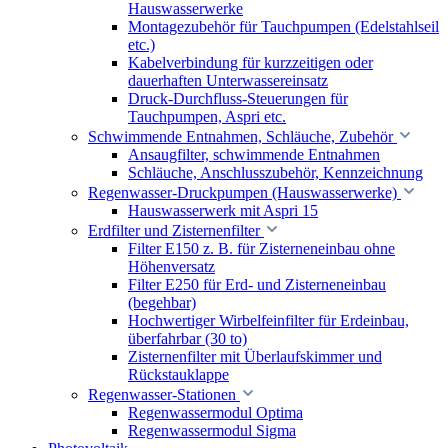
Hauswasserwerke
Montagezubehör für Tauchpumpen (Edelstahlseil
etc.)
Kabelverbindung für kurzzeitigen oder
dauerhaften Unterwassereinsatz
Druck-Durchfluss-Steuerungen für
Tauchpumpen, Aspri etc.
Schwimmende Entnahmen, Schläuche, Zubehör
Ansaugfilter, schwimmende Entnahmen
Schläuche, Anschlusszubehör, Kennzeichnung
Regenwasser-Druckpumpen (Hauswasserwerke)
Hauswasserwerk mit Aspri 15
Erdfilter und Zisternenfilter
Filter E150 z. B. für Zisterneneinbau ohne
Höhenversatz
Filter E250 für Erd- und Zisterneneinbau
(begehbar)
Hochwertiger Wirbelfeinfilter für Erdeinbau,
überfahrbar (30 to)
Zisternenfilter mit Überlaufskimmer und
Rückstauklappe
Regenwasser-Stationen
Regenwassermodul Optima
Regenwassermodul Sigma