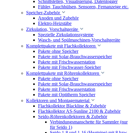
Schnittstellen, Visualisierung, Datenlogger
Fühler, Tauchhülsen, Sensoren, Fernanzeige etc.
Speicher-Zubehör
Anoden und Zubehör
Elektro-Heizstäbe
Zirkulation, Vorschaltgeräte
Spezielle Zirkulationssysteme
Wasch- und Spülmaschinen-Vorschaltgeräte
Komplettpakete mit Flachkollektoren
Pakete ohne Speicher
Pakete mit Solar-Brauchwasserspeicher
Pakete mit Frischwasserstation
Pakete mit Frischwasser-Speicher
Komplettpakete mit Röhrenkollektoren
Pakete ohne Speicher
Pakete mit Solar-Brauchwasserspeicher
Pakete mit Frischwasserstation
Pakete mit Optitherm Speicher
Kollektoren und Montagematerial
Flachkollektor Blackline & Zubehör
Flachkollektor AS-Sunline 2100 & Zubehör
Seido-Röhrenkollektoren & Zubehör
Verbindungsmanschette für Sammler (nur
für Seido 1)
Seido 1-8 und 1-16 (Heatpipe) mit 8 bzw.