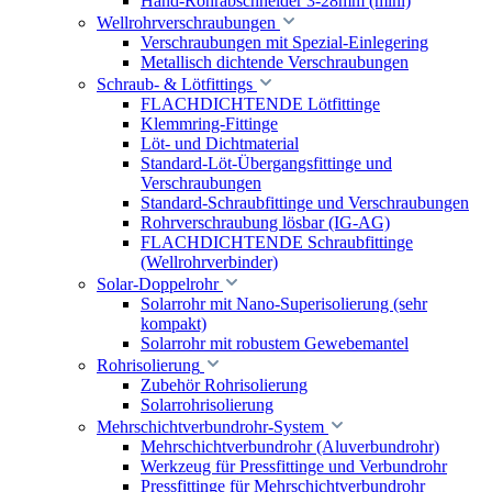
Hand-Rohrabschneider 3-28mm (mini)
Wellrohrverschraubungen
Verschraubungen mit Spezial-Einlegering
Metallisch dichtende Verschraubungen
Schraub- & Lötfittings
FLACHDICHTENDE Lötfittinge
Klemmring-Fittinge
Löt- und Dichtmaterial
Standard-Löt-Übergangsfittinge und
Verschraubungen
Standard-Schraubfittinge und Verschraubungen
Rohrverschraubung lösbar (IG-AG)
FLACHDICHTENDE Schraubfittinge
(Wellrohrverbinder)
Solar-Doppelrohr
Solarrohr mit Nano-Superisolierung (sehr
kompakt)
Solarrohr mit robustem Gewebemantel
Rohrisolierung
Zubehör Rohrisolierung
Solarrohrisolierung
Mehrschichtverbundrohr-System
Mehrschichtverbundrohr (Aluverbundrohr)
Werkzeug für Pressfittinge und Verbundrohr
Pressfittinge für Mehrschichtverbundrohr