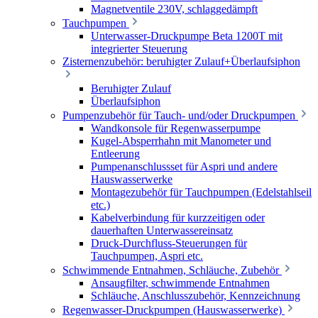
Magnetventile 230V, schlaggedämpft
Tauchpumpen
Unterwasser-Druckpumpe Beta 1200T mit
integrierter Steuerung
Zisternenzubehör: beruhigter Zulauf+Überlaufsiphon
Beruhigter Zulauf
Überlaufsiphon
Pumpenzubehör für Tauch- und/oder Druckpumpen
Wandkonsole für Regenwasserpumpe
Kugel-Absperrhahn mit Manometer und
Entleerung
Pumpenanschlussset für Aspri und andere
Hauswasserwerke
Montagezubehör für Tauchpumpen (Edelstahlseil
etc.)
Kabelverbindung für kurzzeitigen oder
dauerhaften Unterwassereinsatz
Druck-Durchfluss-Steuerungen für
Tauchpumpen, Aspri etc.
Schwimmende Entnahmen, Schläuche, Zubehör
Ansaugfilter, schwimmende Entnahmen
Schläuche, Anschlusszubehör, Kennzeichnung
Regenwasser-Druckpumpen (Hauswasserwerke)