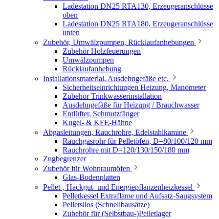
Ladestation DN25 RTA130, Erzeugeranschlüsse
oben
Ladestation DN25 RTA180, Erzeugeranschlüsse
unten
Zubehör, Umwälzpumpen, Rücklaufanhebungen
Zubehör Holzfeuerungen
Umwälzpumpen
Rücklaufanhebung
Installationsmaterial, Ausdehngefäße etc.
Sicherheitseinrichtungen Heizung, Manometer
Zubehör Trinkwasserinstallation
Ausdehngefäße für Heizung / Brauchwasser
Entlüfter, Schmutzfänger
Kugel- & KFE-Hähne
Abgasleitungen, Rauchrohre, Edelstahlkamine
Rauchgasrohr für Pelletöfen, D=80/100/120 mm
Rauchrohre mit D=120/130/150/180 mm
Zugbegrenzer
Zubehör für Wohnraumöfen
Glas-Bodenplatten
Pellet-, Hackgut- und Energiepflanzenheizkessel
Pelletkessel Extraflame und Aufsatz-Saugsystem
Pelletsilos (Schnellbausätze)
Zubehör für (Selbstbau-)Pelletlager