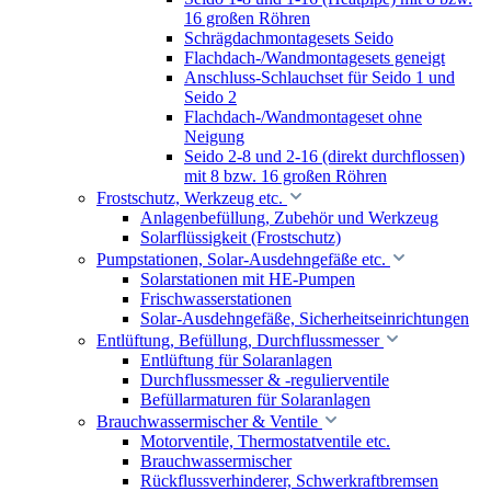
16 großen Röhren
Schrägdachmontagesets Seido
Flachdach-/Wandmontagesets geneigt
Anschluss-Schlauchset für Seido 1 und
Seido 2
Flachdach-/Wandmontageset ohne
Neigung
Seido 2-8 und 2-16 (direkt durchflossen)
mit 8 bzw. 16 großen Röhren
Frostschutz, Werkzeug etc.
Anlagenbefüllung, Zubehör und Werkzeug
Solarflüssigkeit (Frostschutz)
Pumpstationen, Solar-Ausdehngefäße etc.
Solarstationen mit HE-Pumpen
Frischwasserstationen
Solar-Ausdehngefäße, Sicherheitseinrichtungen
Entlüftung, Befüllung, Durchflussmesser
Entlüftung für Solaranlagen
Durchflussmesser & -regulierventile
Befüllarmaturen für Solaranlagen
Brauchwassermischer & Ventile
Motorventile, Thermostatventile etc.
Brauchwassermischer
Rückflussverhinderer, Schwerkraftbremsen