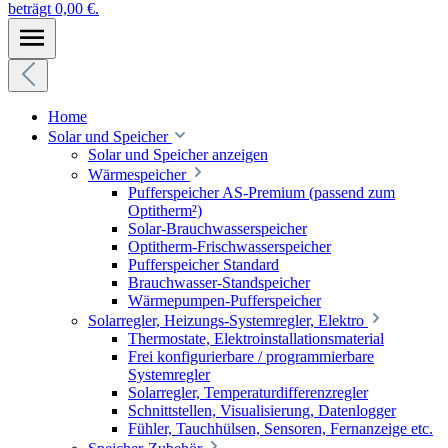
beträgt 0,00 €.
Home
Solar und Speicher
Solar und Speicher anzeigen
Wärmespeicher
Pufferspeicher AS-Premium (passend zum
Optitherm²)
Solar-Brauchwasserspeicher
Optitherm-Frischwasserspeicher
Pufferspeicher Standard
Brauchwasser-Standspeicher
Wärmepumpen-Pufferspeicher
Solarregler, Heizungs-Systemregler, Elektro
Thermostate, Elektroinstallationsmaterial
Frei konfigurierbare / programmierbare
Systemregler
Solarregler, Temperaturdifferenzregler
Schnittstellen, Visualisierung, Datenlogger
Fühler, Tauchhülsen, Sensoren, Fernanzeige etc.