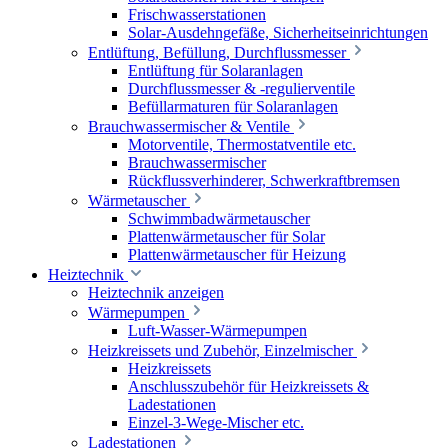
Frischwasserstationen
Solar-Ausdehngefäße, Sicherheitseinrichtungen
Entlüftung, Befüllung, Durchflussmesser
Entlüftung für Solaranlagen
Durchflussmesser & -regulierventile
Befüllarmaturen für Solaranlagen
Brauchwassermischer & Ventile
Motorventile, Thermostatventile etc.
Brauchwassermischer
Rückflussverhinderer, Schwerkraftbremsen
Wärmetauscher
Schwimmbadwärmetauscher
Plattenwärmetauscher für Solar
Plattenwärmetauscher für Heizung
Heiztechnik
Heiztechnik anzeigen
Wärmepumpen
Luft-Wasser-Wärmepumpen
Heizkreissets und Zubehör, Einzelmischer
Heizkreissets
Anschlusszubehör für Heizkreissets &
Ladestationen
Einzel-3-Wege-Mischer etc.
Ladestationen