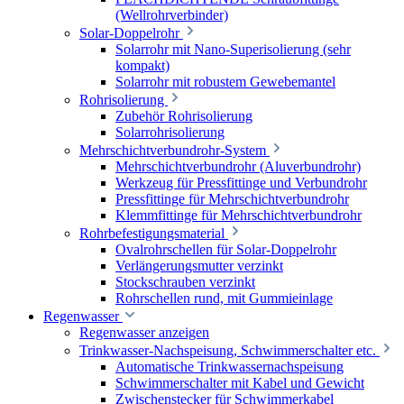
(Wellrohrverbinder)
Solar-Doppelrohr
Solarrohr mit Nano-Superisolierung (sehr
kompakt)
Solarrohr mit robustem Gewebemantel
Rohrisolierung
Zubehör Rohrisolierung
Solarrohrisolierung
Mehrschichtverbundrohr-System
Mehrschichtverbundrohr (Aluverbundrohr)
Werkzeug für Pressfittinge und Verbundrohr
Pressfittinge für Mehrschichtverbundrohr
Klemmfittinge für Mehrschichtverbundrohr
Rohrbefestigungsmaterial
Ovalrohrschellen für Solar-Doppelrohr
Verlängerungsmutter verzinkt
Stockschrauben verzinkt
Rohrschellen rund, mit Gummieinlage
Regenwasser
Regenwasser anzeigen
Trinkwasser-Nachspeisung, Schwimmerschalter etc.
Automatische Trinkwassernachspeisung
Schwimmerschalter mit Kabel und Gewicht
Zwischenstecker für Schwimmerkabel