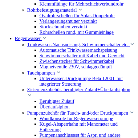
Klemmfittinge für Mehrschichtverbundrohr
Rohrbefestigungsmaterial
Ovalrohrschellen für Solar-Doppelrohr
Verlängerungsmutter verzinkt
Stockschrauben verzinkt
Rohrschellen rund, mit Gummieinlage
Regenwasser
Trinkwasser-Nachspeisung, Schwimmerschalter etc.
Automatische Trinkwassernachspeisung
Schwimmerschalter mit Kabel und Gewicht
Zwischenstecker für Schwimmerkabel
Magnetventile 230V, schlaggedämpft
Tauchpumpen
Unterwasser-Druckpumpe Beta 1200T mit
integrierter Steuerung
Zisternenzubehör: beruhigter Zulauf+Überlaufsiphon
Beruhigter Zulauf
Überlaufsiphon
Pumpenzubehör für Tauch- und/oder Druckpumpen
Wandkonsole für Regenwasserpumpe
Kugel-Absperrhahn mit Manometer und
Entleerung
Pumpenanschlussset für Aspri und andere