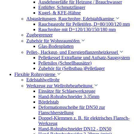
Ausdehngefäße für Heizung / Brauchwasser
Entlüfter, Schmutzfänger
Kugel- & KFE-Hähne
Abgasleitungen, Rauchrohre, Edelstahlkamine
Rauchgasrohr für Pelletöfen, D=80/100/120 mm
Rauchrohre mit D=120/130/150/180 mm
Zugbegrenzer
Zubehör für Wohnraumöfen
Glas-Bodenplatten
Pellet-, Hackgut- und Energiepflanzenheizkessel
Pelletkessel Extraflame und Aufsatz-Saugsystem
Pelletsilos (Schnellbausätze)
Zubehör für (Selbstbau-)Pelletlager
Flexible Rohrsysteme
Edelstahlwellrohr
Werkzeug zur Wellrohrbearbeitung
Einsätze für Schlagwerkzeuge
Hand-Rohrabschneider 3-35mm
Bördelstab
Deformationsscheibe für DN50 zur
Flanschherstellung
Doppel-Klemmen z. B. für elektrisches Flansch-
Werkzeug
Hand-Rohrabschneider DN12 - DN50