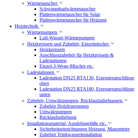
Wärmetauscher
Schwimmbadwärmetauscher
Plattenwärmetauscher für Solar
Plattenwärmetauscher für Heizung
Heiztechnik
Wärmepumpen
Luft-Wasser-Wärmepumpen
Heizkreissets und Zubehör, Einzelmischer
Heizkreissets
Anschlusszubehör für Heizkreissets &
Ladestationen
Einzel-3-Wege-Mischer etc.
Ladestationen
Ladestation DN25 RTA130, Erzeugeranschlüsse
oben
Ladestation DN25 RTA180, Erzeugeranschlüsse
unten
Zubehör, Umwälzpumpen, Rücklaufanhebungen
Zubehör Holzfeuerungen
Umwälzpumpen
Rücklaufanhebung
Installationsmaterial, Ausdehngefäße etc.
Sicherheitseinrichtungen Heizung, Manometer
Zubehör Trinkwasserinstallation