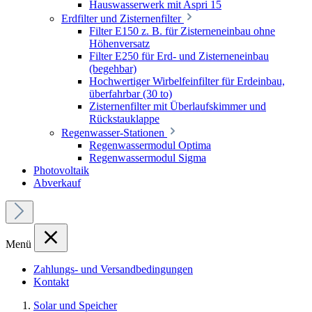
Hauswasserwerk mit Aspri 15
Erdfilter und Zisternenfilter
Filter E150 z. B. für Zisterneneinbau ohne
Höhenversatz
Filter E250 für Erd- und Zisterneneinbau
(begehbar)
Hochwertiger Wirbelfeinfilter für Erdeinbau,
überfahrbar (30 to)
Zisternenfilter mit Überlaufskimmer und
Rückstauklappe
Regenwasser-Stationen
Regenwassermodul Optima
Regenwassermodul Sigma
Photovoltaik
Abverkauf
Menü
Zahlungs- und Versandbedingungen
Kontakt
Solar und Speicher