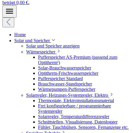
beträgt 0,00 €.
Home
Solar und Speicher
Solar und Speicher anzeigen
Wärmespeicher
Pufferspeicher AS-Premium (passend zum
Optitherm²)
Solar-Brauchwasserspeicher
Optitherm-Frischwasserspeicher
Pufferspeicher Standard
Brauchwasser-Standspeicher
Wärmepumpen-Pufferspeicher
Solarregler, Heizungs-Systemregler, Elektro
Thermostate, Elektroinstallationsmaterial
Frei konfigurierbare / programmierbare
Systemregler
Solarregler, Temperaturdifferenzregler
Schnittstellen, Visualisierung, Datenlogger
Fühler, Tauchhülsen, Sensoren, Fernanzeige etc.