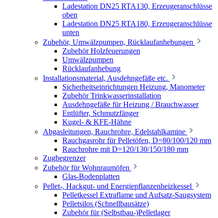
Ladestation DN25 RTA130, Erzeugeranschlüsse
oben
Ladestation DN25 RTA180, Erzeugeranschlüsse
unten
Zubehör, Umwälzpumpen, Rücklaufanhebungen
Zubehör Holzfeuerungen
Umwälzpumpen
Rücklaufanhebung
Installationsmaterial, Ausdehngefäße etc.
Sicherheitseinrichtungen Heizung, Manometer
Zubehör Trinkwasserinstallation
Ausdehngefäße für Heizung / Brauchwasser
Entlüfter, Schmutzfänger
Kugel- & KFE-Hähne
Abgasleitungen, Rauchrohre, Edelstahlkamine
Rauchgasrohr für Pelletöfen, D=80/100/120 mm
Rauchrohre mit D=120/130/150/180 mm
Zugbegrenzer
Zubehör für Wohnraumöfen
Glas-Bodenplatten
Pellet-, Hackgut- und Energiepflanzenheizkessel
Pelletkessel Extraflame und Aufsatz-Saugsystem
Pelletsilos (Schnellbausätze)
Zubehör für (Selbstbau-)Pelletlager