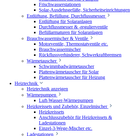
Frischwasserstationen
Solar-Ausdehngefäße, Sicherheitseinrichtungen
Entlüftung, Befüllung, Durchflussmesser
Entlüftung für Solaranlagen
Durchflussmesser & -regulierventile
Befüllarmaturen für Solaranlagen
Brauchwassermischer & Ventile
Motorventile, Thermostatventile etc.
Brauchwassermischer
Rückflussverhinderer, Schwerkraftbremsen
Wärmetauscher
Schwimmbadwärmetauscher
Plattenwärmetauscher für Solar
Plattenwärmetauscher für Heizung
Heiztechnik
Heiztechnik anzeigen
Wärmepumpen
Luft-Wasser-Wärmepumpen
Heizkreissets und Zubehör, Einzelmischer
Heizkreissets
Anschlusszubehör für Heizkreissets &
Ladestationen
Einzel-3-Wege-Mischer etc.
Ladestationen