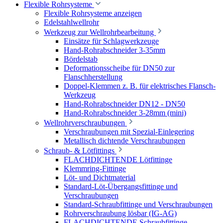
Flexible Rohrsysteme
Flexible Rohrsysteme anzeigen
Edelstahlwellrohr
Werkzeug zur Wellrohrbearbeitung
Einsätze für Schlagwerkzeuge
Hand-Rohrabschneider 3-35mm
Bördelstab
Deformationsscheibe für DN50 zur
Flanschherstellung
Doppel-Klemmen z. B. für elektrisches Flansch-
Werkzeug
Hand-Rohrabschneider DN12 - DN50
Hand-Rohrabschneider 3-28mm (mini)
Wellrohrverschraubungen
Verschraubungen mit Spezial-Einlegering
Metallisch dichtende Verschraubungen
Schraub- & Lötfittings
FLACHDICHTENDE Lötfittinge
Klemmring-Fittinge
Löt- und Dichtmaterial
Standard-Löt-Übergangsfittinge und
Verschraubungen
Standard-Schraubfittinge und Verschraubungen
Rohrverschraubung lösbar (IG-AG)
FLACHDICHTENDE Schraubfittinge