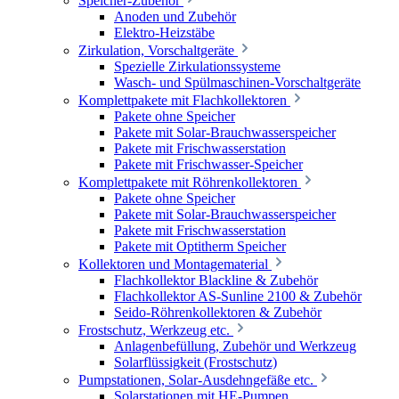
Speicher-Zubehör
Anoden und Zubehör
Elektro-Heizstäbe
Zirkulation, Vorschaltgeräte
Spezielle Zirkulationssysteme
Wasch- und Spülmaschinen-Vorschaltgeräte
Komplettpakete mit Flachkollektoren
Pakete ohne Speicher
Pakete mit Solar-Brauchwasserspeicher
Pakete mit Frischwasserstation
Pakete mit Frischwasser-Speicher
Komplettpakete mit Röhrenkollektoren
Pakete ohne Speicher
Pakete mit Solar-Brauchwasserspeicher
Pakete mit Frischwasserstation
Pakete mit Optitherm Speicher
Kollektoren und Montagematerial
Flachkollektor Blackline & Zubehör
Flachkollektor AS-Sunline 2100 & Zubehör
Seido-Röhrenkollektoren & Zubehör
Frostschutz, Werkzeug etc.
Anlagenbefüllung, Zubehör und Werkzeug
Solarflüssigkeit (Frostschutz)
Pumpstationen, Solar-Ausdehngefäße etc.
Solarstationen mit HE-Pumpen