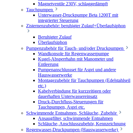
Magnetventile 230V, schlaggedämpft
Tauchpumpen
Unterwasser-Druckpumpe Beta 1200T mit
integrierter Steuerung
Zisternenzubehör: beruhigter Zulauf+Überlaufsiphon
Beruhigter Zulauf
Überlaufsiphon
Pumpenzubehör für Tauch- und/oder Druckpumpen
Wandkonsole für Regenwasserpumpe
Kugel-Absperrhahn mit Manometer und
Entleerung
Pumpenanschlussset für Aspri und andere
Hauswasserwerke
Montagezubehör für Tauchpumpen (Edelstahlseil
etc.)
Kabelverbindung für kurzzeitigen oder
dauerhaften Unterwassereinsatz
Druck-Durchfluss-Steuerungen für
Tauchpumpen, Aspri etc.
Schwimmende Entnahmen, Schläuche, Zubehör
Ansaugfilter, schwimmende Entnahmen
Schläuche, Anschlusszubehör, Kennzeichnung
Regenwasser-Druckpumpen (Hauswasserwerke)