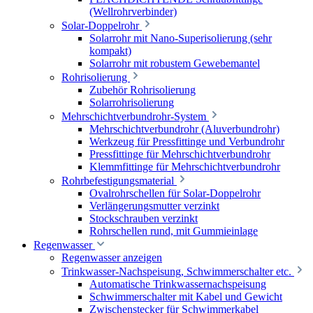
(Wellrohrverbinder)
Solar-Doppelrohr
Solarrohr mit Nano-Superisolierung (sehr
kompakt)
Solarrohr mit robustem Gewebemantel
Rohrisolierung
Zubehör Rohrisolierung
Solarrohrisolierung
Mehrschichtverbundrohr-System
Mehrschichtverbundrohr (Aluverbundrohr)
Werkzeug für Pressfittinge und Verbundrohr
Pressfittinge für Mehrschichtverbundrohr
Klemmfittinge für Mehrschichtverbundrohr
Rohrbefestigungsmaterial
Ovalrohrschellen für Solar-Doppelrohr
Verlängerungsmutter verzinkt
Stockschrauben verzinkt
Rohrschellen rund, mit Gummieinlage
Regenwasser
Regenwasser anzeigen
Trinkwasser-Nachspeisung, Schwimmerschalter etc.
Automatische Trinkwassernachspeisung
Schwimmerschalter mit Kabel und Gewicht
Zwischenstecker für Schwimmerkabel