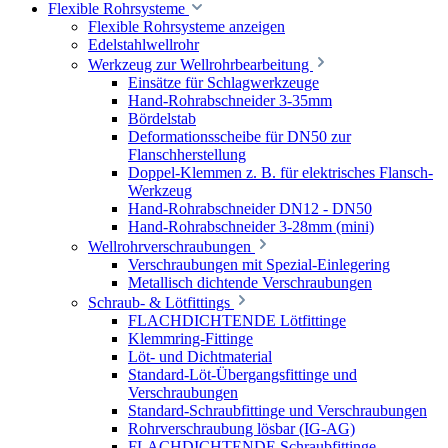
Flexible Rohrsysteme
Flexible Rohrsysteme anzeigen
Edelstahlwellrohr
Werkzeug zur Wellrohrbearbeitung
Einsätze für Schlagwerkzeuge
Hand-Rohrabschneider 3-35mm
Bördelstab
Deformationsscheibe für DN50 zur
Flanschherstellung
Doppel-Klemmen z. B. für elektrisches Flansch-
Werkzeug
Hand-Rohrabschneider DN12 - DN50
Hand-Rohrabschneider 3-28mm (mini)
Wellrohrverschraubungen
Verschraubungen mit Spezial-Einlegering
Metallisch dichtende Verschraubungen
Schraub- & Lötfittings
FLACHDICHTENDE Lötfittinge
Klemmring-Fittinge
Löt- und Dichtmaterial
Standard-Löt-Übergangsfittinge und
Verschraubungen
Standard-Schraubfittinge und Verschraubungen
Rohrverschraubung lösbar (IG-AG)
FLACHDICHTENDE Schraubfittinge