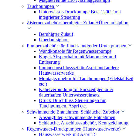
Magnetventile 230V, schlaggedämpft
Tauchpumpen
Unterwasser-Druckpumpe Beta 1200T mit
integrierter Steuerung
Zisternenzubehör: beruhigter Zulauf+Überlaufsiphon
Beruhigter Zulauf
Überlaufsiphon
Pumpenzubehör für Tauch- und/oder Druckpumpen
Wandkonsole für Regenwasserpumpe
Kugel-Absperrhahn mit Manometer und
Entleerung
Pumpenanschlussset für Aspri und andere
Hauswasserwerke
Montagezubehör für Tauchpumpen (Edelstahlseil
etc.)
Kabelverbindung für kurzzeitigen oder
dauerhaften Unterwassereinsatz
Druck-Durchfluss-Steuerungen für
Tauchpumpen, Aspri etc.
Schwimmende Entnahmen, Schläuche, Zubehör
Ansaugfilter, schwimmende Entnahmen
Schläuche, Anschlusszubehör, Kennzeichnung
Regenwasser-Druckpumpen (Hauswasserwerke)
Hauswasserwerk mit Aspri 15