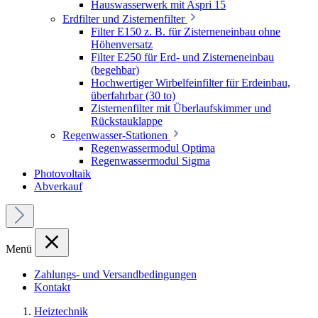
Hauswasserwerk mit Aspri 15
Erdfilter und Zisternenfilter
Filter E150 z. B. für Zisterneneinbau ohne
Höhenversatz
Filter E250 für Erd- und Zisterneneinbau
(begehbar)
Hochwertiger Wirbelfeinfilter für Erdeinbau,
überfahrbar (30 to)
Zisternenfilter mit Überlaufskimmer und
Rückstauklappe
Regenwasser-Stationen
Regenwassermodul Optima
Regenwassermodul Sigma
Photovoltaik
Abverkauf
Menü
Zahlungs- und Versandbedingungen
Kontakt
Heiztechnik