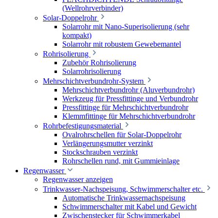
(Wellrohrverbinder)
Solar-Doppelrohr
Solarrohr mit Nano-Superisolierung (sehr
kompakt)
Solarrohr mit robustem Gewebemantel
Rohrisolierung
Zubehör Rohrisolierung
Solarrohrisolierung
Mehrschichtverbundrohr-System
Mehrschichtverbundrohr (Aluverbundrohr)
Werkzeug für Pressfittinge und Verbundrohr
Pressfittinge für Mehrschichtverbundrohr
Klemmfittinge für Mehrschichtverbundrohr
Rohrbefestigungsmaterial
Ovalrohrschellen für Solar-Doppelrohr
Verlängerungsmutter verzinkt
Stockschrauben verzinkt
Rohrschellen rund, mit Gummieinlage
Regenwasser
Regenwasser anzeigen
Trinkwasser-Nachspeisung, Schwimmerschalter etc.
Automatische Trinkwassernachspeisung
Schwimmerschalter mit Kabel und Gewicht
Zwischenstecker für Schwimmerkabel