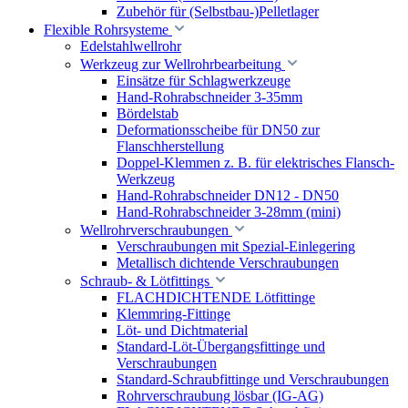
Zubehör für (Selbstbau-)Pelletlager
Flexible Rohrsysteme
Edelstahlwellrohr
Werkzeug zur Wellrohrbearbeitung
Einsätze für Schlagwerkzeuge
Hand-Rohrabschneider 3-35mm
Bördelstab
Deformationsscheibe für DN50 zur
Flanschherstellung
Doppel-Klemmen z. B. für elektrisches Flansch-
Werkzeug
Hand-Rohrabschneider DN12 - DN50
Hand-Rohrabschneider 3-28mm (mini)
Wellrohrverschraubungen
Verschraubungen mit Spezial-Einlegering
Metallisch dichtende Verschraubungen
Schraub- & Lötfittings
FLACHDICHTENDE Lötfittinge
Klemmring-Fittinge
Löt- und Dichtmaterial
Standard-Löt-Übergangsfittinge und
Verschraubungen
Standard-Schraubfittinge und Verschraubungen
Rohrverschraubung lösbar (IG-AG)