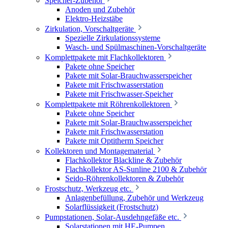
Speicher-Zubehör
Anoden und Zubehör
Elektro-Heizstäbe
Zirkulation, Vorschaltgeräte
Spezielle Zirkulationssysteme
Wasch- und Spülmaschinen-Vorschaltgeräte
Komplettpakete mit Flachkollektoren
Pakete ohne Speicher
Pakete mit Solar-Brauchwasserspeicher
Pakete mit Frischwasserstation
Pakete mit Frischwasser-Speicher
Komplettpakete mit Röhrenkollektoren
Pakete ohne Speicher
Pakete mit Solar-Brauchwasserspeicher
Pakete mit Frischwasserstation
Pakete mit Optitherm Speicher
Kollektoren und Montagematerial
Flachkollektor Blackline & Zubehör
Flachkollektor AS-Sunline 2100 & Zubehör
Seido-Röhrenkollektoren & Zubehör
Frostschutz, Werkzeug etc.
Anlagenbefüllung, Zubehör und Werkzeug
Solarflüssigkeit (Frostschutz)
Pumpstationen, Solar-Ausdehngefäße etc.
Solarstationen mit HE-Pumpen