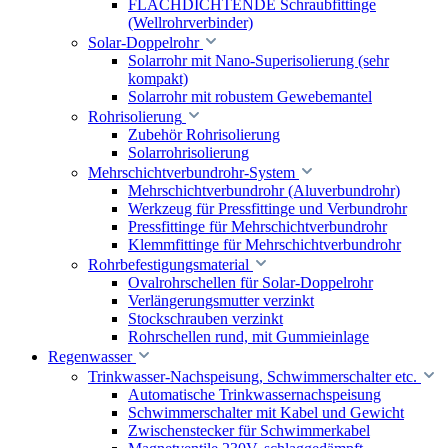
FLACHDICHTENDE Schraubfittinge
(Wellrohrverbinder)
Solar-Doppelrohr
Solarrohr mit Nano-Superisolierung (sehr
kompakt)
Solarrohr mit robustem Gewebemantel
Rohrisolierung
Zubehör Rohrisolierung
Solarrohrisolierung
Mehrschichtverbundrohr-System
Mehrschichtverbundrohr (Aluverbundrohr)
Werkzeug für Pressfittinge und Verbundrohr
Pressfittinge für Mehrschichtverbundrohr
Klemmfittinge für Mehrschichtverbundrohr
Rohrbefestigungsmaterial
Ovalrohrschellen für Solar-Doppelrohr
Verlängerungsmutter verzinkt
Stockschrauben verzinkt
Rohrschellen rund, mit Gummieinlage
Regenwasser
Trinkwasser-Nachspeisung, Schwimmerschalter etc.
Automatische Trinkwassernachspeisung
Schwimmerschalter mit Kabel und Gewicht
Zwischenstecker für Schwimmerkabel