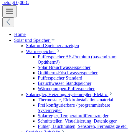
beträgt 0,00 €.
Home
Solar und Speicher
Solar und Speicher anzeigen
Wärmespeicher
Pufferspeicher AS-Premium (passend zum
Optitherm²)
Solar-Brauchwasserspeicher
Optitherm-Frischwasserspeicher
Pufferspeicher Standard
Brauchwasser-Standspeicher
Wärmepumpen-Pufferspeicher
Solarregler, Heizungs-Systemregler, Elektro
Thermostate, Elektroinstallationsmaterial
Frei konfigurierbare / programmierbare
Systemregler
Solarregler, Temperaturdifferenzregler
Schnittstellen, Visualisierung, Datenlogger
Fühler, Tauchhülsen, Sensoren, Fernanzeige etc.