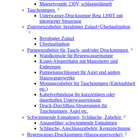
Magnetventile 230V, schlaggedämpft
Tauchpumpen
Unterwasser-Druckpumpe Beta 1200T mit
integrierter Steuerung
Zisternenzubehör: beruhigter Zulauf+Überlaufsiphon
Beruhigter Zulauf
Überlaufsiphon
Pumpenzubehör für Tauch- und/oder Druckpumpen
Wandkonsole für Regenwasserpumpe
Kugel-Absperrhahn mit Manometer und
Entleerung
Pumpenanschlussset für Aspri und andere
Hauswasserwerke
Montagezubehör für Tauchpumpen (Edelstahlseil
etc.)
Kabelverbindung für kurzzeitigen oder
dauerhaften Unterwassereinsatz
Druck-Durchfluss-Steuerungen für
Tauchpumpen, Aspri etc.
Schwimmende Entnahmen, Schläuche, Zubehör
Ansaugfilter, schwimmende Entnahmen
Schläuche, Anschlusszubehör, Kennzeichnung
Regenwasser-Druckpumpen (Hauswasserwerke)