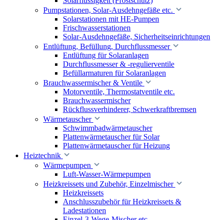
Solarflüssigkeit (Frostschutz)
Pumpstationen, Solar-Ausdehngefäße etc.
Solarstationen mit HE-Pumpen
Frischwasserstationen
Solar-Ausdehngefäße, Sicherheitseinrichtungen
Entlüftung, Befüllung, Durchflussmesser
Entlüftung für Solaranlagen
Durchflussmesser & -regulierventile
Befüllarmaturen für Solaranlagen
Brauchwassermischer & Ventile
Motorventile, Thermostatventile etc.
Brauchwassermischer
Rückflussverhinderer, Schwerkraftbremsen
Wärmetauscher
Schwimmbadwärmetauscher
Plattenwärmetauscher für Solar
Plattenwärmetauscher für Heizung
Heiztechnik
Wärmepumpen
Luft-Wasser-Wärmepumpen
Heizkreissets und Zubehör, Einzelmischer
Heizkreissets
Anschlusszubehör für Heizkreissets &
Ladestationen
Einzel-3-Wege-Mischer etc.