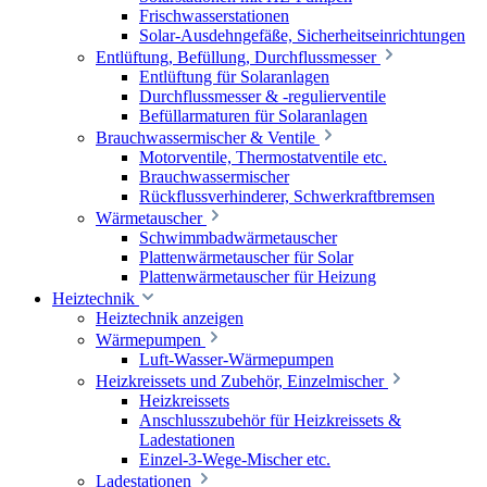
Frischwasserstationen
Solar-Ausdehngefäße, Sicherheitseinrichtungen
Entlüftung, Befüllung, Durchflussmesser
Entlüftung für Solaranlagen
Durchflussmesser & -regulierventile
Befüllarmaturen für Solaranlagen
Brauchwassermischer & Ventile
Motorventile, Thermostatventile etc.
Brauchwassermischer
Rückflussverhinderer, Schwerkraftbremsen
Wärmetauscher
Schwimmbadwärmetauscher
Plattenwärmetauscher für Solar
Plattenwärmetauscher für Heizung
Heiztechnik
Heiztechnik anzeigen
Wärmepumpen
Luft-Wasser-Wärmepumpen
Heizkreissets und Zubehör, Einzelmischer
Heizkreissets
Anschlusszubehör für Heizkreissets &
Ladestationen
Einzel-3-Wege-Mischer etc.
Ladestationen