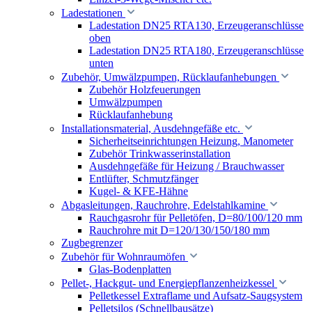
Ladestationen
Ladestation DN25 RTA130, Erzeugeranschlüsse
oben
Ladestation DN25 RTA180, Erzeugeranschlüsse
unten
Zubehör, Umwälzpumpen, Rücklaufanhebungen
Zubehör Holzfeuerungen
Umwälzpumpen
Rücklaufanhebung
Installationsmaterial, Ausdehngefäße etc.
Sicherheitseinrichtungen Heizung, Manometer
Zubehör Trinkwasserinstallation
Ausdehngefäße für Heizung / Brauchwasser
Entlüfter, Schmutzfänger
Kugel- & KFE-Hähne
Abgasleitungen, Rauchrohre, Edelstahlkamine
Rauchgasrohr für Pelletöfen, D=80/100/120 mm
Rauchrohre mit D=120/130/150/180 mm
Zugbegrenzer
Zubehör für Wohnraumöfen
Glas-Bodenplatten
Pellet-, Hackgut- und Energiepflanzenheizkessel
Pelletkessel Extraflame und Aufsatz-Saugsystem
Pelletsilos (Schnellbausätze)