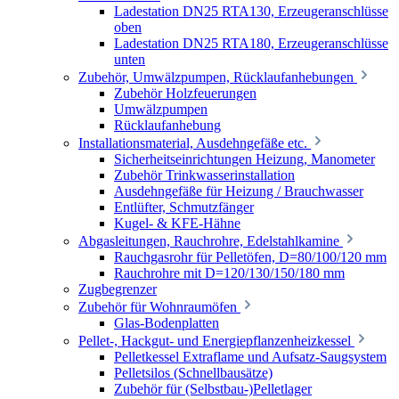
Ladestation DN25 RTA130, Erzeugeranschlüsse
oben
Ladestation DN25 RTA180, Erzeugeranschlüsse
unten
Zubehör, Umwälzpumpen, Rücklaufanhebungen
Zubehör Holzfeuerungen
Umwälzpumpen
Rücklaufanhebung
Installationsmaterial, Ausdehngefäße etc.
Sicherheitseinrichtungen Heizung, Manometer
Zubehör Trinkwasserinstallation
Ausdehngefäße für Heizung / Brauchwasser
Entlüfter, Schmutzfänger
Kugel- & KFE-Hähne
Abgasleitungen, Rauchrohre, Edelstahlkamine
Rauchgasrohr für Pelletöfen, D=80/100/120 mm
Rauchrohre mit D=120/130/150/180 mm
Zugbegrenzer
Zubehör für Wohnraumöfen
Glas-Bodenplatten
Pellet-, Hackgut- und Energiepflanzenheizkessel
Pelletkessel Extraflame und Aufsatz-Saugsystem
Pelletsilos (Schnellbausätze)
Zubehör für (Selbstbau-)Pelletlager