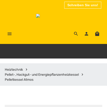
Schreiben Sie uns!
Zum Hauptinhalt springen
Waren
Heiztechnik
Pellet-, Hackgut- und Energiepflanzenheizkessel
Pelletkessel Atmos