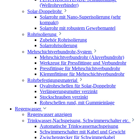
(Wellrohrverbinder)
Solar-Doppelrohr
Solarrohr mit Nano-Superisolierung (sehr
kompakt)
Solarrohr mit robustem Gewebemantel
Rohrisolierung
Zubehör Rohrisolierung
Solarrohrisolierung
Mehrschichtverbundrohr-System
Mehrschichtverbundrohr (Aluverbundrohr)
Werkzeug für Pressfittinge und Verbundrohr
Pressfittinge für Mehrschichtverbundrohr
Klemmfittinge für Mehrschichtverbundrohr
Rohrbefestigungsmaterial
Ovalrohrschellen für Solar-Doppelrohr
Verlängerungsmutter verzinkt
Stockschrauben verzinkt
Rohrschellen rund, mit Gummieinlage
Regenwasser
Regenwasser anzeigen
Trinkwasser-Nachspeisung, Schwimmerschalter etc.
Automatische Trinkwassernachspeisung
Schwimmerschalter mit Kabel und Gewicht
Zwischenstecker für Schwimmerkabel