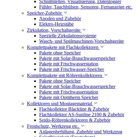
Schnittstellen, Visualisierung, Datenlogger
Fühler, Tauchhülsen, Sensoren, Fernanzeige etc.
Speicher-Zubehör
Anoden und Zubehör
Elektro-Heizstäbe
Zirkulation, Vorschaltgeräte
Spezielle Zirkulationssysteme
Wasch- und Spülmaschinen-Vorschaltgeräte
Komplettpakete mit Flachkollektoren
Pakete ohne Speicher
Pakete mit Solar-Brauchwasserspeicher
Pakete mit Frischwasserstation
Pakete mit Frischwasser-Speicher
Komplettpakete mit Röhrenkollektoren
Pakete ohne Speicher
Pakete mit Solar-Brauchwasserspeicher
Pakete mit Frischwasserstation
Pakete mit Optitherm Speicher
Kollektoren und Montagematerial
Flachkollektor Blackline & Zubehör
Flachkollektor AS-Sunline 2100 & Zubehör
Seido-Röhrenkollektoren & Zubehör
Frostschutz, Werkzeug etc.
Anlagenbefüllung, Zubehör und Werkzeug