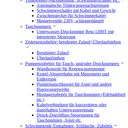
Trinkwasser-Nachspeisung, Schwimmerschalter etc.
Automatische Trinkwassernachspeisung
Schwimmerschalter mit Kabel und Gewicht
Zwischenstecker für Schwimmerkabel
Magnetventile 230V, schlaggedämpft
Tauchpumpen
Unterwasser-Druckpumpe Beta 1200T mit
integrierter Steuerung
Zisternenzubehör: beruhigter Zulauf+Überlaufsiphon
Beruhigter Zulauf
Überlaufsiphon
Pumpenzubehör für Tauch- und/oder Druckpumpen
Wandkonsole für Regenwasserpumpe
Kugel-Absperrhahn mit Manometer und
Entleerung
Pumpenanschlussset für Aspri und andere
Hauswasserwerke
Montagezubehör für Tauchpumpen (Edelstahlseil
etc.)
Kabelverbindung für kurzzeitigen oder
dauerhaften Unterwassereinsatz
Druck-Durchfluss-Steuerungen für
Tauchpumpen, Aspri etc.
Schwimmende Entnahmen, Schläuche, Zubehör