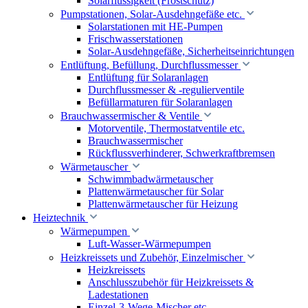
Solarflüssigkeit (Frostschutz)
Pumpstationen, Solar-Ausdehngefäße etc.
Solarstationen mit HE-Pumpen
Frischwasserstationen
Solar-Ausdehngefäße, Sicherheitseinrichtungen
Entlüftung, Befüllung, Durchflussmesser
Entlüftung für Solaranlagen
Durchflussmesser & -regulierventile
Befüllarmaturen für Solaranlagen
Brauchwassermischer & Ventile
Motorventile, Thermostatventile etc.
Brauchwassermischer
Rückflussverhinderer, Schwerkraftbremsen
Wärmetauscher
Schwimmbadwärmetauscher
Plattenwärmetauscher für Solar
Plattenwärmetauscher für Heizung
Heiztechnik
Wärmepumpen
Luft-Wasser-Wärmepumpen
Heizkreissets und Zubehör, Einzelmischer
Heizkreissets
Anschlusszubehör für Heizkreissets &
Ladestationen
Einzel-3-Wege-Mischer etc.