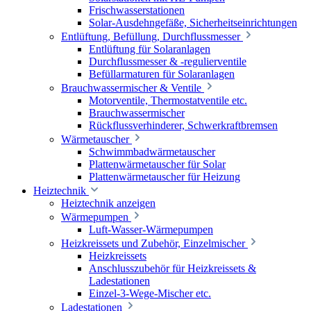
Frischwasserstationen
Solar-Ausdehngefäße, Sicherheitseinrichtungen
Entlüftung, Befüllung, Durchflussmesser
Entlüftung für Solaranlagen
Durchflussmesser & -regulierventile
Befüllarmaturen für Solaranlagen
Brauchwassermischer & Ventile
Motorventile, Thermostatventile etc.
Brauchwassermischer
Rückflussverhinderer, Schwerkraftbremsen
Wärmetauscher
Schwimmbadwärmetauscher
Plattenwärmetauscher für Solar
Plattenwärmetauscher für Heizung
Heiztechnik
Heiztechnik anzeigen
Wärmepumpen
Luft-Wasser-Wärmepumpen
Heizkreissets und Zubehör, Einzelmischer
Heizkreissets
Anschlusszubehör für Heizkreissets &
Ladestationen
Einzel-3-Wege-Mischer etc.
Ladestationen