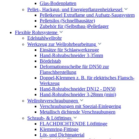
Glas-Bodenplatten
Pellet-, Hackgut- und Energiepflanzenheizkessel
Pelletkessel Extraflame und Aufsatz-Saugsystem
Pelletsilos (Schnellbausätze)
Zubehör für (Selbstbau-)Pelletlager
Flexible Rohrsysteme
Edelstahlwellrohr
Werkzeug zur Wellrohrbearbeitung
Einsätze für Schlagwerkzeuge
Hand-Rohrabschneider 3-35mm
Bördelstab
Deformationsscheibe für DN50 zur
Flanschherstellung
Doppel-Klemmen z. B. für elektrisches Flansch-
Werkzeug
Hand-Rohrabschneider DN12 - DN50
Hand-Rohrabschneider 3-28mm (mini)
Wellrohrverschraubungen
Verschraubungen mit Spezial-Einlegering
Metallisch dichtende Verschraubungen
Schraub- & Lötfittings
FLACHDICHTENDE Lötfittinge
Klemmring-Fittinge
Löt- und Dichtmaterial