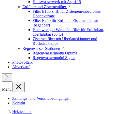
Hauswasserwerk mit Aspri 15
Erdfilter und Zisternenfilter
Filter E150 z. B. für Zisterneneinbau ohne
Höhenversatz
Filter E250 für Erd- und Zisterneneinbau
(begehbar)
Hochwertiger Wirbelfeinfilter für Erdeinbau,
überfahrbar (30 to)
Zisternenfilter mit Überlaufskimmer und
Rückstauklappe
Regenwasser-Stationen
Regenwassermodul Optima
Regenwassermodul Sigma
Photovoltaik
Abverkauf
Menü
Zahlungs- und Versandbedingungen
Kontakt
Heiztechnik