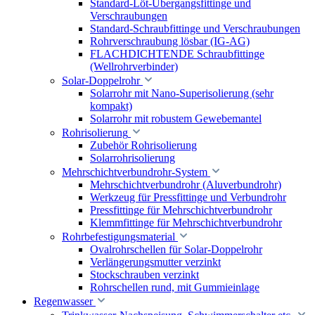
Standard-Löt-Übergangsfittinge und
Verschraubungen
Standard-Schraubfittinge und Verschraubungen
Rohrverschraubung lösbar (IG-AG)
FLACHDICHTENDE Schraubfittinge
(Wellrohrverbinder)
Solar-Doppelrohr
Solarrohr mit Nano-Superisolierung (sehr
kompakt)
Solarrohr mit robustem Gewebemantel
Rohrisolierung
Zubehör Rohrisolierung
Solarrohrisolierung
Mehrschichtverbundrohr-System
Mehrschichtverbundrohr (Aluverbundrohr)
Werkzeug für Pressfittinge und Verbundrohr
Pressfittinge für Mehrschichtverbundrohr
Klemmfittinge für Mehrschichtverbundrohr
Rohrbefestigungsmaterial
Ovalrohrschellen für Solar-Doppelrohr
Verlängerungsmutter verzinkt
Stockschrauben verzinkt
Rohrschellen rund, mit Gummieinlage
Regenwasser