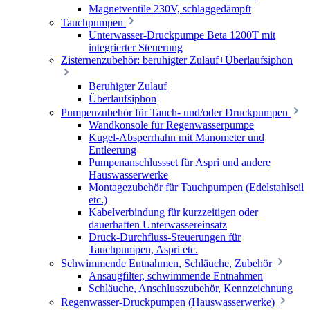
Magnetventile 230V, schlaggedämpft
Tauchpumpen
Unterwasser-Druckpumpe Beta 1200T mit
integrierter Steuerung
Zisternenzubehör: beruhigter Zulauf+Überlaufsiphon
Beruhigter Zulauf
Überlaufsiphon
Pumpenzubehör für Tauch- und/oder Druckpumpen
Wandkonsole für Regenwasserpumpe
Kugel-Absperrhahn mit Manometer und
Entleerung
Pumpenanschlussset für Aspri und andere
Hauswasserwerke
Montagezubehör für Tauchpumpen (Edelstahlseil
etc.)
Kabelverbindung für kurzzeitigen oder
dauerhaften Unterwassereinsatz
Druck-Durchfluss-Steuerungen für
Tauchpumpen, Aspri etc.
Schwimmende Entnahmen, Schläuche, Zubehör
Ansaugfilter, schwimmende Entnahmen
Schläuche, Anschlusszubehör, Kennzeichnung
Regenwasser-Druckpumpen (Hauswasserwerke)