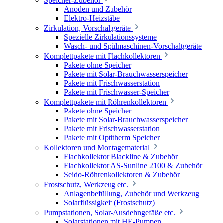
Speicher-Zubehör
Anoden und Zubehör
Elektro-Heizstäbe
Zirkulation, Vorschaltgeräte
Spezielle Zirkulationssysteme
Wasch- und Spülmaschinen-Vorschaltgeräte
Komplettpakete mit Flachkollektoren
Pakete ohne Speicher
Pakete mit Solar-Brauchwasserspeicher
Pakete mit Frischwasserstation
Pakete mit Frischwasser-Speicher
Komplettpakete mit Röhrenkollektoren
Pakete ohne Speicher
Pakete mit Solar-Brauchwasserspeicher
Pakete mit Frischwasserstation
Pakete mit Optitherm Speicher
Kollektoren und Montagematerial
Flachkollektor Blackline & Zubehör
Flachkollektor AS-Sunline 2100 & Zubehör
Seido-Röhrenkollektoren & Zubehör
Frostschutz, Werkzeug etc.
Anlagenbefüllung, Zubehör und Werkzeug
Solarflüssigkeit (Frostschutz)
Pumpstationen, Solar-Ausdehngefäße etc.
Solarstationen mit HE-Pumpen