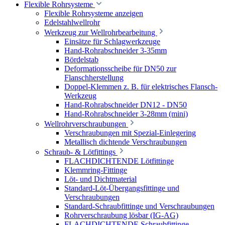
Flexible Rohrsysteme
Flexible Rohrsysteme anzeigen
Edelstahlwellrohr
Werkzeug zur Wellrohrbearbeitung
Einsätze für Schlagwerkzeuge
Hand-Rohrabschneider 3-35mm
Bördelstab
Deformationsscheibe für DN50 zur
Flanschherstellung
Doppel-Klemmen z. B. für elektrisches Flansch-
Werkzeug
Hand-Rohrabschneider DN12 - DN50
Hand-Rohrabschneider 3-28mm (mini)
Wellrohrverschraubungen
Verschraubungen mit Spezial-Einlegering
Metallisch dichtende Verschraubungen
Schraub- & Lötfittings
FLACHDICHTENDE Lötfittinge
Klemmring-Fittinge
Löt- und Dichtmaterial
Standard-Löt-Übergangsfittinge und
Verschraubungen
Standard-Schraubfittinge und Verschraubungen
Rohrverschraubung lösbar (IG-AG)
FLACHDICHTENDE Schraubfittinge