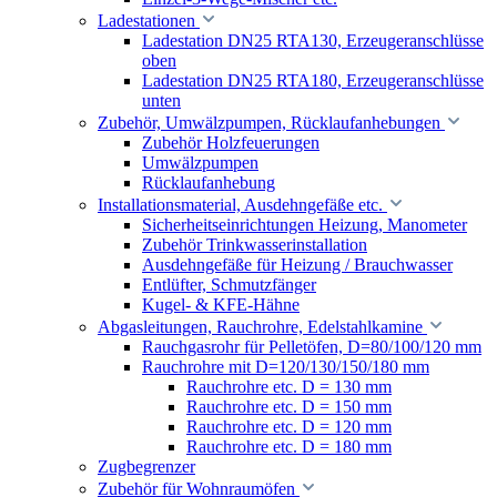
Ladestationen
Ladestation DN25 RTA130, Erzeugeranschlüsse
oben
Ladestation DN25 RTA180, Erzeugeranschlüsse
unten
Zubehör, Umwälzpumpen, Rücklaufanhebungen
Zubehör Holzfeuerungen
Umwälzpumpen
Rücklaufanhebung
Installationsmaterial, Ausdehngefäße etc.
Sicherheitseinrichtungen Heizung, Manometer
Zubehör Trinkwasserinstallation
Ausdehngefäße für Heizung / Brauchwasser
Entlüfter, Schmutzfänger
Kugel- & KFE-Hähne
Abgasleitungen, Rauchrohre, Edelstahlkamine
Rauchgasrohr für Pelletöfen, D=80/100/120 mm
Rauchrohre mit D=120/130/150/180 mm
Rauchrohre etc. D = 130 mm
Rauchrohre etc. D = 150 mm
Rauchrohre etc. D = 120 mm
Rauchrohre etc. D = 180 mm
Zugbegrenzer
Zubehör für Wohnraumöfen