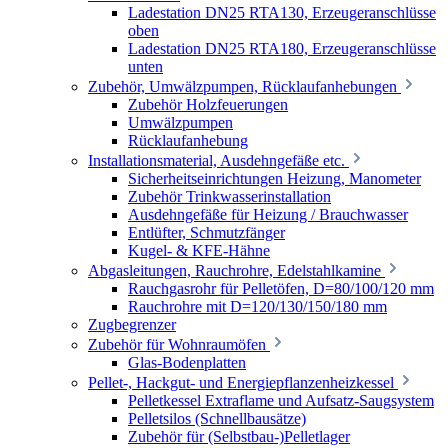
Ladestation DN25 RTA130, Erzeugeranschlüsse
oben
Ladestation DN25 RTA180, Erzeugeranschlüsse
unten
Zubehör, Umwälzpumpen, Rücklaufanhebungen
Zubehör Holzfeuerungen
Umwälzpumpen
Rücklaufanhebung
Installationsmaterial, Ausdehngefäße etc.
Sicherheitseinrichtungen Heizung, Manometer
Zubehör Trinkwasserinstallation
Ausdehngefäße für Heizung / Brauchwasser
Entlüfter, Schmutzfänger
Kugel- & KFE-Hähne
Abgasleitungen, Rauchrohre, Edelstahlkamine
Rauchgasrohr für Pelletöfen, D=80/100/120 mm
Rauchrohre mit D=120/130/150/180 mm
Zugbegrenzer
Zubehör für Wohnraumöfen
Glas-Bodenplatten
Pellet-, Hackgut- und Energiepflanzenheizkessel
Pelletkessel Extraflame und Aufsatz-Saugsystem
Pelletsilos (Schnellbausätze)
Zubehör für (Selbstbau-)Pelletlager