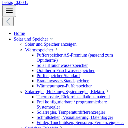
beträgt 0,00 €.
Home
Solar und Speicher
Solar und Speicher anzeigen
Wärmespeicher
Pufferspeicher AS-Premium (passend zum
Optitherm²)
Solar-Brauchwasserspeicher
Optitherm-Frischwasserspeicher
Pufferspeicher Standard
Brauchwasser-Standspeicher
Wärmepumpen-Pufferspeicher
Solarregler, Heizungs-Systemregler, Elektro
Thermostate, Elektroinstallationsmaterial
Frei konfigurierbare / programmierbare
Systemregler
Solarregler, Temperaturdifferenzregler
Schnittstellen, Visualisierung, Datenlogger
Fühler, Tauchhülsen, Sensoren, Fernanzeige etc.