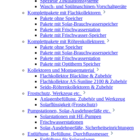
Spezielle Zirkulationssysteme
Wasch- und Spülmaschinen-Vorschaltgeräte
Komplettpakete mit Flachkollektoren
Pakete ohne Speicher
Pakete mit Solar-Brauchwasserspeicher
Pakete mit Frischwasserstation
Pakete mit Frischwasser-Speicher
Komplettpakete mit Röhrenkollektoren
Pakete ohne Speicher
Pakete mit Solar-Brauchwasserspeicher
Pakete mit Frischwasserstation
Pakete mit Optitherm Speicher
Kollektoren und Montagematerial
Flachkollektor Blackline & Zubehör
Flachkollektor AS-Sunline 2100 & Zubehör
Seido-Röhrenkollektoren & Zubehör
Frostschutz, Werkzeug etc.
Anlagenbefüllung, Zubehör und Werkzeug
Solarflüssigkeit (Frostschutz)
Pumpstationen, Solar-Ausdehngefäße etc.
Solarstationen mit HE-Pumpen
Frischwasserstationen
Solar-Ausdehngefäße, Sicherheitseinrichtungen
Entlüftung, Befüllung, Durchflussmesser
Entlüftung für Solaranlagen