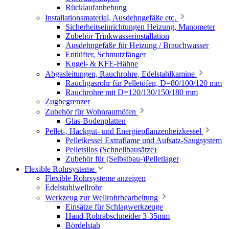
Rücklaufanhebung
Installationsmaterial, Ausdehngefäße etc.
Sicherheitseinrichtungen Heizung, Manometer
Zubehör Trinkwasserinstallation
Ausdehngefäße für Heizung / Brauchwasser
Entlüfter, Schmutzfänger
Kugel- & KFE-Hähne
Abgasleitungen, Rauchrohre, Edelstahlkamine
Rauchgasrohr für Pelletöfen, D=80/100/120 mm
Rauchrohre mit D=120/130/150/180 mm
Zugbegrenzer
Zubehör für Wohnraumöfen
Glas-Bodenplatten
Pellet-, Hackgut- und Energiepflanzenheizkessel
Pelletkessel Extraflame und Aufsatz-Saugsystem
Pelletsilos (Schnellbausätze)
Zubehör für (Selbstbau-)Pelletlager
Flexible Rohrsysteme
Flexible Rohrsysteme anzeigen
Edelstahlwellrohr
Werkzeug zur Wellrohrbearbeitung
Einsätze für Schlagwerkzeuge
Hand-Rohrabschneider 3-35mm
Bördelstab