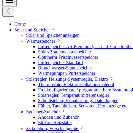
Home
Solar und Speicher
Solar und Speicher anzeigen
Wärmespeicher
Pufferspeicher AS-Premium (passend zum Optithe
Solar-Brauchwasserspeicher
Optitherm-Frischwasserspeicher
Pufferspeicher Standard
Brauchwasser-Standspeicher
Wärmepumpen-Pufferspeicher
Solarregler, Heizungs-Systemregler, Elektro
Thermostate, Elektroinstallationsmaterial
Frei konfigurierbare / programmierbare Systemregl
Solarregler, Temperaturdifferenzregler
Schnittstellen, Visualisierung, Datenlogger
Fühler, Tauchhülsen, Sensoren, Fernanzeige etc.
Speicher-Zubehör
Anoden und Zubehör
Elektro-Heizstäbe
Zirkulation, Vorschaltgeräte