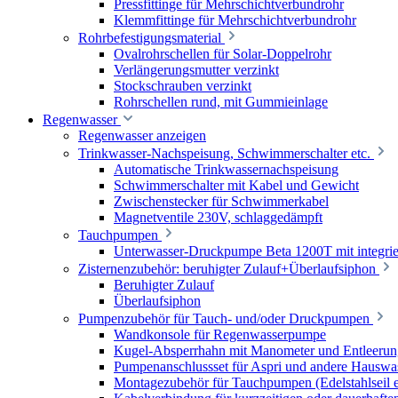
Pressfittinge für Mehrschichtverbundrohr
Klemmfittinge für Mehrschichtverbundrohr
Rohrbefestigungsmaterial
Ovalrohrschellen für Solar-Doppelrohr
Verlängerungsmutter verzinkt
Stockschrauben verzinkt
Rohrschellen rund, mit Gummieinlage
Regenwasser
Regenwasser anzeigen
Trinkwasser-Nachspeisung, Schwimmerschalter etc.
Automatische Trinkwassernachspeisung
Schwimmerschalter mit Kabel und Gewicht
Zwischenstecker für Schwimmerkabel
Magnetventile 230V, schlaggedämpft
Tauchpumpen
Unterwasser-Druckpumpe Beta 1200T mit integrie
Zisternenzubehör: beruhigter Zulauf+Überlaufsiphon
Beruhigter Zulauf
Überlaufsiphon
Pumpenzubehör für Tauch- und/oder Druckpumpen
Wandkonsole für Regenwasserpumpe
Kugel-Absperrhahn mit Manometer und Entleerun
Pumpenanschlussset für Aspri und andere Hauswa
Montagezubehör für Tauchpumpen (Edelstahlseil e