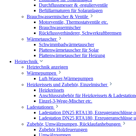
Durchflussmesser & -regulierventile
Befüllarmaturen für Solaranlagen
Brauchwassermischer & Ventile
Motorventile, Thermostatventile etc.
Brauchwassermischer
Rückflussverhinderer, Schwerkraftbremsen
Wärmetauscher
Schwimmbadwärmetauscher
Plattenwärmetauscher für Solar
Plattenwärmetauscher für Heizung
Heiztechnik
Heiztechnik anzeigen
Wärmepumpen
Luft-Wasser-Wärmepumpen
Heizkreissets und Zubehör, Einzelmischer
Heizkreissets
Anschlusszubehör für Heizkreissets & Ladestation
Einzel-3-Wege-Mischer etc.
Ladestationen
Ladestation DN25 RTA130, Erzeugeranschlüsse 
Ladestation DN25 RTA180, Erzeugeranschlüsse u
Zubehör, Umwälzpumpen, Rücklaufanhebungen
Zubehör Holzfeuerungen
Umwälzpumpen