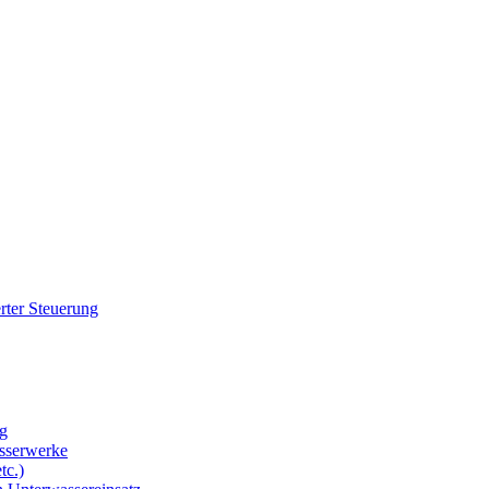
rter Steuerung
g
sserwerke
tc.)