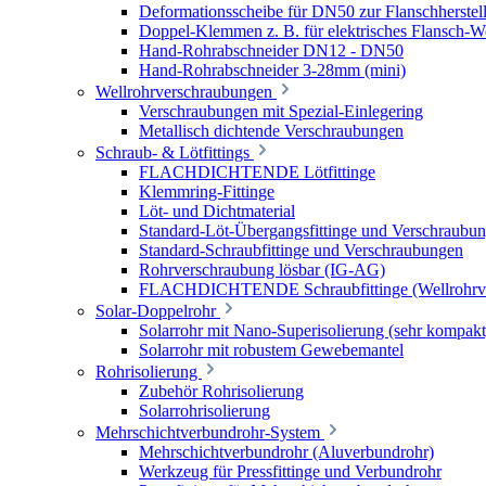
Deformationsscheibe für DN50 zur Flanschherstel
Doppel-Klemmen z. B. für elektrisches Flansch-
Hand-Rohrabschneider DN12 - DN50
Hand-Rohrabschneider 3-28mm (mini)
Wellrohrverschraubungen
Verschraubungen mit Spezial-Einlegering
Metallisch dichtende Verschraubungen
Schraub- & Lötfittings
FLACHDICHTENDE Lötfittinge
Klemmring-Fittinge
Löt- und Dichtmaterial
Standard-Löt-Übergangsfittinge und Verschraubu
Standard-Schraubfittinge und Verschraubungen
Rohrverschraubung lösbar (IG-AG)
FLACHDICHTENDE Schraubfittinge (Wellrohrve
Solar-Doppelrohr
Solarrohr mit Nano-Superisolierung (sehr kompakt
Solarrohr mit robustem Gewebemantel
Rohrisolierung
Zubehör Rohrisolierung
Solarrohrisolierung
Mehrschichtverbundrohr-System
Mehrschichtverbundrohr (Aluverbundrohr)
Werkzeug für Pressfittinge und Verbundrohr