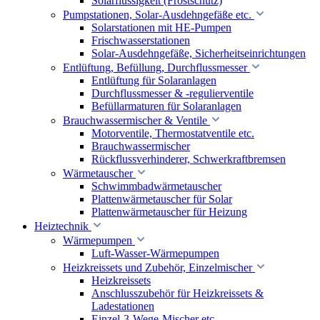
Solarflüssigkeit (Frostschutz)
Pumpstationen, Solar-Ausdehngefäße etc.
Solarstationen mit HE-Pumpen
Frischwasserstationen
Solar-Ausdehngefäße, Sicherheitseinrichtungen
Entlüftung, Befüllung, Durchflussmesser
Entlüftung für Solaranlagen
Durchflussmesser & -regulierventile
Befüllarmaturen für Solaranlagen
Brauchwassermischer & Ventile
Motorventile, Thermostatventile etc.
Brauchwassermischer
Rückflussverhinderer, Schwerkraftbremsen
Wärmetauscher
Schwimmbadwärmetauscher
Plattenwärmetauscher für Solar
Plattenwärmetauscher für Heizung
Heiztechnik
Wärmepumpen
Luft-Wasser-Wärmepumpen
Heizkreissets und Zubehör, Einzelmischer
Heizkreissets
Anschlusszubehör für Heizkreissets &
Ladestationen
Einzel-3-Wege-Mischer etc.