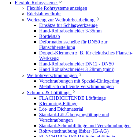
Flexible Rohrsysteme
Flexible Rohrsysteme anzeigen
Edelstahlwellrohr
Werkzeug zur Wellrohrbearbeitung
Einsätze für Schlagwerkzeuge
Hand-Rohrabschneider 3-35mm
Bördelstab
Deformationsscheibe für DN50 zur
Flanschherstellung
Doppel-Klemmen z. B. für elektrisches Flansch-
Werkzeug
Hand-Rohrabschneider DN12 - DN50
Hand-Rohrabschneider 3-28mm (mini)
Wellrohrverschraubungen
Verschraubungen mit Spezial-Einlegering
Metallisch dichtende Verschraubungen
Schraub- & Lötfittings
FLACHDICHTENDE Lötfittinge
Klemmring-Fittinge
Löt- und Dichtmaterial
Standard-Löt-Übergangsfittinge und
Verschraubungen
Standard-Schraubfittinge und Verschraubungen
Rohrverschraubung lösbar (IG-AG)
FLACHDICHTENDE Schraubfittinge