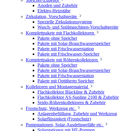
Speicher-Zubehör
Anoden und Zubehör
Elektro-Heizstäbe
Zirkulation, Vorschaltgeräte
Spezielle Zirkulationssysteme
Wasch- und Spülmaschinen-Vorschaltgeräte
Komplettpakete mit Flachkollektoren
Pakete ohne Speicher
Pakete mit Solar-Brauchwasserspeicher
Pakete mit Frischwasserstation
Pakete mit Frischwasser-Speicher
Komplettpakete mit Röhrenkollektoren
Pakete ohne Speicher
Pakete mit Solar-Brauchwasserspeicher
Pakete mit Frischwasserstation
Pakete mit Optitherm Speicher
Kollektoren und Montagematerial
Flachkollektor Blackline & Zubehör
Flachkollektor AS-Sunline 2100 & Zubehör
Seido-Röhrenkollektoren & Zubehör
Frostschutz, Werkzeug etc.
Anlagenbefüllung, Zubehör und Werkzeug
Solarflüssigkeit (Frostschutz)
Pumpstationen, Solar-Ausdehngefäße etc.
Solarstationen mit HE-Pumpen