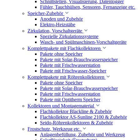
Schnittstellen, Visualisierung, Datenlogger
Fühler, Tauchhülsen, Sensoren, Fernanzeige etc.
Speicher-Zubehör
Anoden und Zubehör
Elektro-Heizstäbe
Zirkulation, Vorschaltgeräte
Spezielle Zirkulationssysteme
Wasch- und Spülmaschinen-Vorschaltgeräte
Komplettpakete mit Flachkollektoren
Pakete ohne Speicher
Pakete mit Solar-Brauchwasserspeicher
Pakete mit Frischwasserstation
Pakete mit Frischwasser-Speicher
Komplettpakete mit Röhrenkollektoren
Pakete ohne Speicher
Pakete mit Solar-Brauchwasserspeicher
Pakete mit Frischwasserstation
Pakete mit Optitherm Speicher
Kollektoren und Montagematerial
Flachkollektor Blackline & Zubehör
Flachkollektor AS-Sunline 2100 & Zubehör
Seido-Röhrenkollektoren & Zubehör
Frostschutz, Werkzeug etc.
Anlagenbefüllung, Zubehör und Werkzeug