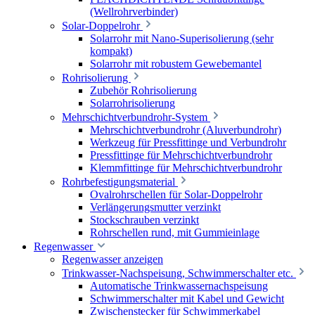
(Wellrohrverbinder)
Solar-Doppelrohr
Solarrohr mit Nano-Superisolierung (sehr
kompakt)
Solarrohr mit robustem Gewebemantel
Rohrisolierung
Zubehör Rohrisolierung
Solarrohrisolierung
Mehrschichtverbundrohr-System
Mehrschichtverbundrohr (Aluverbundrohr)
Werkzeug für Pressfittinge und Verbundrohr
Pressfittinge für Mehrschichtverbundrohr
Klemmfittinge für Mehrschichtverbundrohr
Rohrbefestigungsmaterial
Ovalrohrschellen für Solar-Doppelrohr
Verlängerungsmutter verzinkt
Stockschrauben verzinkt
Rohrschellen rund, mit Gummieinlage
Regenwasser
Regenwasser anzeigen
Trinkwasser-Nachspeisung, Schwimmerschalter etc.
Automatische Trinkwassernachspeisung
Schwimmerschalter mit Kabel und Gewicht
Zwischenstecker für Schwimmerkabel