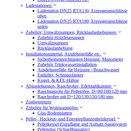
Ladestationen
Ladestation DN25 RTA130, Erzeugeranschlüsse
oben
Ladestation DN25 RTA180, Erzeugeranschlüsse
unten
Zubehör, Umwälzpumpen, Rücklaufanhebungen
Zubehör Holzfeuerungen
Umwälzpumpen
Rücklaufanhebung
Installationsmaterial, Ausdehngefäße etc.
Sicherheitseinrichtungen Heizung, Manometer
Zubehör Trinkwasserinstallation
Ausdehngefäße für Heizung / Brauchwasser
Entlüfter, Schmutzfänger
Kugel- & KFE-Hähne
Abgasleitungen, Rauchrohre, Edelstahlkamine
Rauchgasrohr für Pelletöfen, D=80/100/120 mm
Rauchrohre mit D=120/130/150/180 mm
Zugbegrenzer
Zubehör für Wohnraumöfen
Glas-Bodenplatten
Pellet-, Hackgut- und Energiepflanzenheizkessel
Pelletkessel Extraflame und Aufsatz-Saugsystem
Pelletsilos (Schnellbausätze)