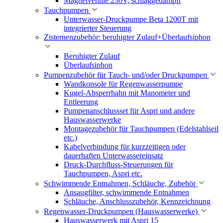
Magnetventile 230V, schlaggedämpft
Tauchpumpen
Unterwasser-Druckpumpe Beta 1200T mit
integrierter Steuerung
Zisternenzubehör: beruhigter Zulauf+Überlaufsiphon
Beruhigter Zulauf
Überlaufsiphon
Pumpenzubehör für Tauch- und/oder Druckpumpen
Wandkonsole für Regenwasserpumpe
Kugel-Absperrhahn mit Manometer und
Entleerung
Pumpenanschlussset für Aspri und andere
Hauswasserwerke
Montagezubehör für Tauchpumpen (Edelstahlseil
etc.)
Kabelverbindung für kurzzeitigen oder
dauerhaften Unterwassereinsatz
Druck-Durchfluss-Steuerungen für
Tauchpumpen, Aspri etc.
Schwimmende Entnahmen, Schläuche, Zubehör
Ansaugfilter, schwimmende Entnahmen
Schläuche, Anschlusszubehör, Kennzeichnung
Regenwasser-Druckpumpen (Hauswasserwerke)
Hauswasserwerk mit Aspri 15