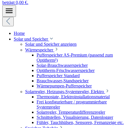
beträgt 0,00 €.
Home
Solar und Speicher
Solar und Speicher anzeigen
Wärmespeicher
Pufferspeicher AS-Premium (passend zum
Optitherm²)
Solar-Brauchwasserspeicher
Optitherm-Frischwasserspeicher
Pufferspeicher Standard
Brauchwasser-Standspeicher
Wärmepumpen-Pufferspeicher
Solarregler, Heizungs-Systemregler, Elektro
Thermostate, Elektroinstallationsmaterial
Frei konfigurierbare / programmierbare
Systemregler
Solarregler, Temperaturdifferenzregler
Schnittstellen, Visualisierung, Datenlogger
Fühler, Tauchhülsen, Sensoren, Fernanzeige etc.