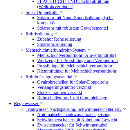
FLACHDICHTENDE Schraubfittinge
(Wellrohrverbinder)
Solar-Doppelrohr
Solarrohr mit Nano-Superisolierung (sehr
kompakt)
Solarrohr mit robustem Gewebemantel
Rohrisolierung
Zubehör Rohrisolierung
Solarrohrisolierung
Mehrschichtverbundrohr-System
Mehrschichtverbundrohr (Aluverbundrohr)
Werkzeug für Pressfittinge und Verbundrohr
Pressfittinge für Mehrschichtverbundrohr
Klemmfittinge für Mehrschichtverbundrohr
Rohrbefestigungsmaterial
Ovalrohrschellen für Solar-Doppelrohr
Verlängerungsmutter verzinkt
Stockschrauben verzinkt
Rohrschellen rund, mit Gummieinlage
Regenwasser
Trinkwasser-Nachspeisung, Schwimmerschalter etc.
Automatische Trinkwassernachspeisung
Schwimmerschalter mit Kabel und Gewicht
Zwischenstecker für Schwimmerkabel