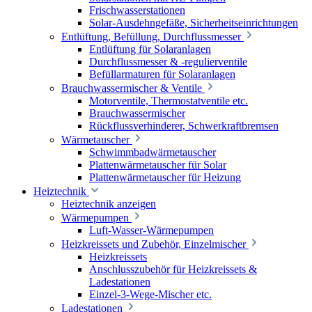
Frischwasserstationen
Solar-Ausdehngefäße, Sicherheitseinrichtungen
Entlüftung, Befüllung, Durchflussmesser
Entlüftung für Solaranlagen
Durchflussmesser & -regulierventile
Befüllarmaturen für Solaranlagen
Brauchwassermischer & Ventile
Motorventile, Thermostatventile etc.
Brauchwassermischer
Rückflussverhinderer, Schwerkraftbremsen
Wärmetauscher
Schwimmbadwärmetauscher
Plattenwärmetauscher für Solar
Plattenwärmetauscher für Heizung
Heiztechnik
Heiztechnik anzeigen
Wärmepumpen
Luft-Wasser-Wärmepumpen
Heizkreissets und Zubehör, Einzelmischer
Heizkreissets
Anschlusszubehör für Heizkreissets &
Ladestationen
Einzel-3-Wege-Mischer etc.
Ladestationen