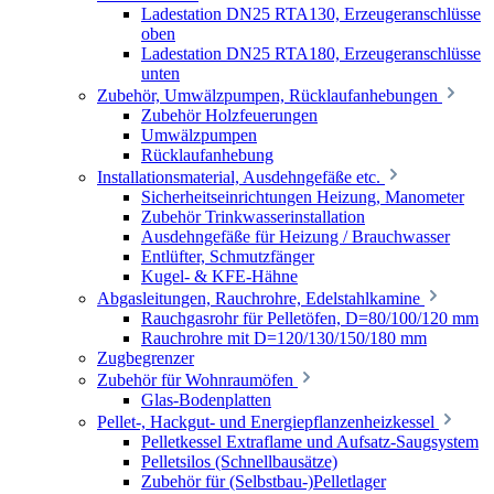
Ladestation DN25 RTA130, Erzeugeranschlüsse
oben
Ladestation DN25 RTA180, Erzeugeranschlüsse
unten
Zubehör, Umwälzpumpen, Rücklaufanhebungen
Zubehör Holzfeuerungen
Umwälzpumpen
Rücklaufanhebung
Installationsmaterial, Ausdehngefäße etc.
Sicherheitseinrichtungen Heizung, Manometer
Zubehör Trinkwasserinstallation
Ausdehngefäße für Heizung / Brauchwasser
Entlüfter, Schmutzfänger
Kugel- & KFE-Hähne
Abgasleitungen, Rauchrohre, Edelstahlkamine
Rauchgasrohr für Pelletöfen, D=80/100/120 mm
Rauchrohre mit D=120/130/150/180 mm
Zugbegrenzer
Zubehör für Wohnraumöfen
Glas-Bodenplatten
Pellet-, Hackgut- und Energiepflanzenheizkessel
Pelletkessel Extraflame und Aufsatz-Saugsystem
Pelletsilos (Schnellbausätze)
Zubehör für (Selbstbau-)Pelletlager