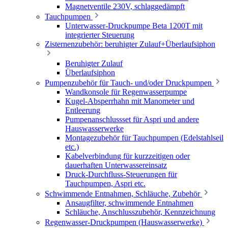
Magnetventile 230V, schlaggedämpft
Tauchpumpen
Unterwasser-Druckpumpe Beta 1200T mit
integrierter Steuerung
Zisternenzubehör: beruhigter Zulauf+Überlaufsiphon
Beruhigter Zulauf
Überlaufsiphon
Pumpenzubehör für Tauch- und/oder Druckpumpen
Wandkonsole für Regenwasserpumpe
Kugel-Absperrhahn mit Manometer und
Entleerung
Pumpenanschlussset für Aspri und andere
Hauswasserwerke
Montagezubehör für Tauchpumpen (Edelstahlseil
etc.)
Kabelverbindung für kurzzeitigen oder
dauerhaften Unterwassereinsatz
Druck-Durchfluss-Steuerungen für
Tauchpumpen, Aspri etc.
Schwimmende Entnahmen, Schläuche, Zubehör
Ansaugfilter, schwimmende Entnahmen
Schläuche, Anschlusszubehör, Kennzeichnung
Regenwasser-Druckpumpen (Hauswasserwerke)