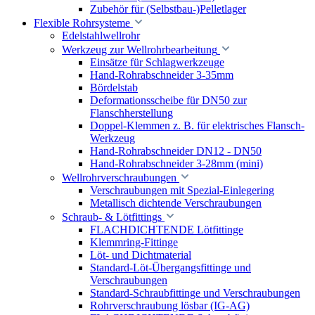
Zubehör für (Selbstbau-)Pelletlager
Flexible Rohrsysteme
Edelstahlwellrohr
Werkzeug zur Wellrohrbearbeitung
Einsätze für Schlagwerkzeuge
Hand-Rohrabschneider 3-35mm
Bördelstab
Deformationsscheibe für DN50 zur
Flanschherstellung
Doppel-Klemmen z. B. für elektrisches Flansch-
Werkzeug
Hand-Rohrabschneider DN12 - DN50
Hand-Rohrabschneider 3-28mm (mini)
Wellrohrverschraubungen
Verschraubungen mit Spezial-Einlegering
Metallisch dichtende Verschraubungen
Schraub- & Lötfittings
FLACHDICHTENDE Lötfittinge
Klemmring-Fittinge
Löt- und Dichtmaterial
Standard-Löt-Übergangsfittinge und
Verschraubungen
Standard-Schraubfittinge und Verschraubungen
Rohrverschraubung lösbar (IG-AG)