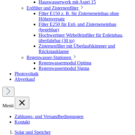
Hauswasserwerk mit Aspri 15
Erdfilter und Zisternenfilter
Filter E150 z. B. für Zisterneneinbau ohne
Höhenversatz
Filter E250 für Erd- und Zisterneneinbau
(begehbar)
Hochwertiger Wirbelfeinfilter für Erdeinbau,
überfahrbar (30 to)
Zisternenfilter mit Überlaufskimmer und
Rückstauklappe
Regenwasser-Stationen
Regenwassermodul Optima
Regenwassermodul Sigma
Photovoltaik
Abverkauf
Menü
Zahlungs- und Versandbedingungen
Kontakt
Solar und Speicher