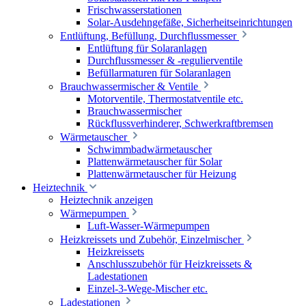
Frischwasserstationen
Solar-Ausdehngefäße, Sicherheitseinrichtungen
Entlüftung, Befüllung, Durchflussmesser
Entlüftung für Solaranlagen
Durchflussmesser & -regulierventile
Befüllarmaturen für Solaranlagen
Brauchwassermischer & Ventile
Motorventile, Thermostatventile etc.
Brauchwassermischer
Rückflussverhinderer, Schwerkraftbremsen
Wärmetauscher
Schwimmbadwärmetauscher
Plattenwärmetauscher für Solar
Plattenwärmetauscher für Heizung
Heiztechnik
Heiztechnik anzeigen
Wärmepumpen
Luft-Wasser-Wärmepumpen
Heizkreissets und Zubehör, Einzelmischer
Heizkreissets
Anschlusszubehör für Heizkreissets &
Ladestationen
Einzel-3-Wege-Mischer etc.
Ladestationen