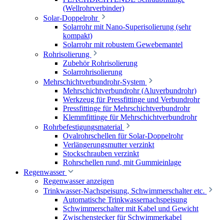
(Wellrohrverbinder)
Solar-Doppelrohr
Solarrohr mit Nano-Superisolierung (sehr
kompakt)
Solarrohr mit robustem Gewebemantel
Rohrisolierung
Zubehör Rohrisolierung
Solarrohrisolierung
Mehrschichtverbundrohr-System
Mehrschichtverbundrohr (Aluverbundrohr)
Werkzeug für Pressfittinge und Verbundrohr
Pressfittinge für Mehrschichtverbundrohr
Klemmfittinge für Mehrschichtverbundrohr
Rohrbefestigungsmaterial
Ovalrohrschellen für Solar-Doppelrohr
Verlängerungsmutter verzinkt
Stockschrauben verzinkt
Rohrschellen rund, mit Gummieinlage
Regenwasser
Regenwasser anzeigen
Trinkwasser-Nachspeisung, Schwimmerschalter etc.
Automatische Trinkwassernachspeisung
Schwimmerschalter mit Kabel und Gewicht
Zwischenstecker für Schwimmerkabel