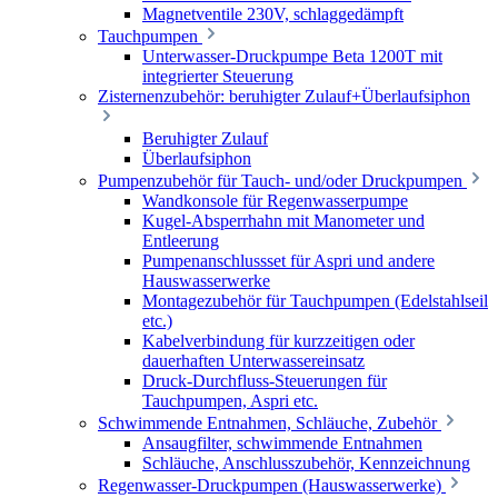
Magnetventile 230V, schlaggedämpft
Tauchpumpen
Unterwasser-Druckpumpe Beta 1200T mit
integrierter Steuerung
Zisternenzubehör: beruhigter Zulauf+Überlaufsiphon
Beruhigter Zulauf
Überlaufsiphon
Pumpenzubehör für Tauch- und/oder Druckpumpen
Wandkonsole für Regenwasserpumpe
Kugel-Absperrhahn mit Manometer und
Entleerung
Pumpenanschlussset für Aspri und andere
Hauswasserwerke
Montagezubehör für Tauchpumpen (Edelstahlseil
etc.)
Kabelverbindung für kurzzeitigen oder
dauerhaften Unterwassereinsatz
Druck-Durchfluss-Steuerungen für
Tauchpumpen, Aspri etc.
Schwimmende Entnahmen, Schläuche, Zubehör
Ansaugfilter, schwimmende Entnahmen
Schläuche, Anschlusszubehör, Kennzeichnung
Regenwasser-Druckpumpen (Hauswasserwerke)