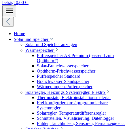
beträgt 0,00 €.
Home
Solar und Speicher
Solar und Speicher anzeigen
Wärmespeicher
Pufferspeicher AS-Premium (passend zum
Optitherm²)
Solar-Brauchwasserspeicher
Optitherm-Frischwasserspeicher
Pufferspeicher Standard
Brauchwasser-Standspeicher
Wärmepumpen-Pufferspeicher
Solarregler, Heizungs-Systemregler, Elektro
Thermostate, Elektroinstallationsmaterial
Frei konfigurierbare / programmierbare
Systemregler
Solarregler, Temperaturdifferenzregler
Schnittstellen, Visualisierung, Datenlogger
Fühler, Tauchhülsen, Sensoren, Fernanzeige etc.