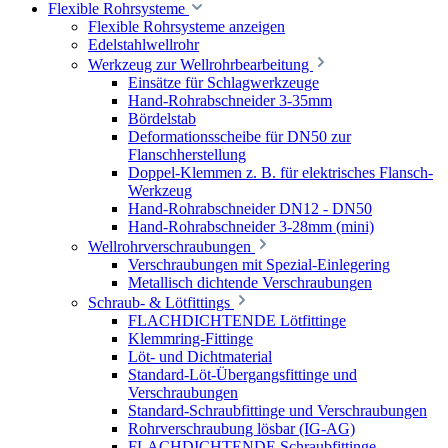
Flexible Rohrsysteme
Flexible Rohrsysteme anzeigen
Edelstahlwellrohr
Werkzeug zur Wellrohrbearbeitung
Einsätze für Schlagwerkzeuge
Hand-Rohrabschneider 3-35mm
Bördelstab
Deformationsscheibe für DN50 zur
Flanschherstellung
Doppel-Klemmen z. B. für elektrisches Flansch-
Werkzeug
Hand-Rohrabschneider DN12 - DN50
Hand-Rohrabschneider 3-28mm (mini)
Wellrohrverschraubungen
Verschraubungen mit Spezial-Einlegering
Metallisch dichtende Verschraubungen
Schraub- & Lötfittings
FLACHDICHTENDE Lötfittinge
Klemmring-Fittinge
Löt- und Dichtmaterial
Standard-Löt-Übergangsfittinge und
Verschraubungen
Standard-Schraubfittinge und Verschraubungen
Rohrverschraubung lösbar (IG-AG)
FLACHDICHTENDE Schraubfittinge