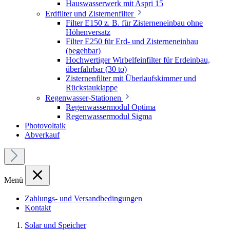
Hauswasserwerk mit Aspri 15
Erdfilter und Zisternenfilter
Filter E150 z. B. für Zisterneneinbau ohne
Höhenversatz
Filter E250 für Erd- und Zisterneneinbau
(begehbar)
Hochwertiger Wirbelfeinfilter für Erdeinbau,
überfahrbar (30 to)
Zisternenfilter mit Überlaufskimmer und
Rückstauklappe
Regenwasser-Stationen
Regenwassermodul Optima
Regenwassermodul Sigma
Photovoltaik
Abverkauf
Menü
Zahlungs- und Versandbedingungen
Kontakt
Solar und Speicher