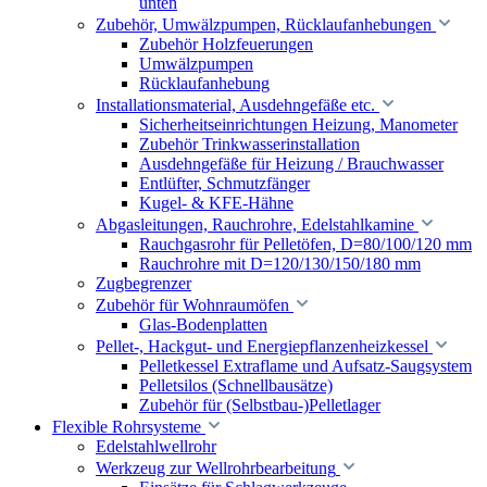
unten
Zubehör, Umwälzpumpen, Rücklaufanhebungen
Zubehör Holzfeuerungen
Umwälzpumpen
Rücklaufanhebung
Installationsmaterial, Ausdehngefäße etc.
Sicherheitseinrichtungen Heizung, Manometer
Zubehör Trinkwasserinstallation
Ausdehngefäße für Heizung / Brauchwasser
Entlüfter, Schmutzfänger
Kugel- & KFE-Hähne
Abgasleitungen, Rauchrohre, Edelstahlkamine
Rauchgasrohr für Pelletöfen, D=80/100/120 mm
Rauchrohre mit D=120/130/150/180 mm
Zugbegrenzer
Zubehör für Wohnraumöfen
Glas-Bodenplatten
Pellet-, Hackgut- und Energiepflanzenheizkessel
Pelletkessel Extraflame und Aufsatz-Saugsystem
Pelletsilos (Schnellbausätze)
Zubehör für (Selbstbau-)Pelletlager
Flexible Rohrsysteme
Edelstahlwellrohr
Werkzeug zur Wellrohrbearbeitung