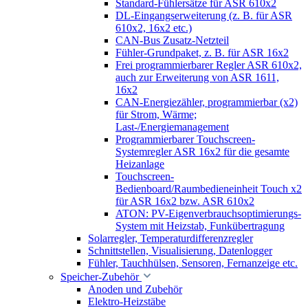
Standard-Fühlersätze für ASR 610x2
DL-Eingangserweiterung (z. B. für ASR
610x2, 16x2 etc.)
CAN-Bus Zusatz-Netzteil
Fühler-Grundpaket, z. B. für ASR 16x2
Frei programmierbarer Regler ASR 610x2,
auch zur Erweiterung von ASR 1611,
16x2
CAN-Energiezähler, programmierbar (x2)
für Strom, Wärme;
Last-/Energiemanagement
Programmierbarer Touchscreen-
Systemregler ASR 16x2 für die gesamte
Heizanlage
Touchscreen-
Bedienboard/Raumbedieneinheit Touch x2
für ASR 16x2 bzw. ASR 610x2
ATON: PV-Eigenverbrauchsoptimierungs-
System mit Heizstab, Funkübertragung
Solarregler, Temperaturdifferenzregler
Schnittstellen, Visualisierung, Datenlogger
Fühler, Tauchhülsen, Sensoren, Fernanzeige etc.
Speicher-Zubehör
Anoden und Zubehör
Elektro-Heizstäbe