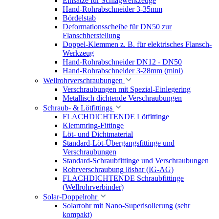
Einsätze für Schlagwerkzeuge
Hand-Rohrabschneider 3-35mm
Bördelstab
Deformationsscheibe für DN50 zur
Flanschherstellung
Doppel-Klemmen z. B. für elektrisches Flansch-
Werkzeug
Hand-Rohrabschneider DN12 - DN50
Hand-Rohrabschneider 3-28mm (mini)
Wellrohrverschraubungen
Verschraubungen mit Spezial-Einlegering
Metallisch dichtende Verschraubungen
Schraub- & Lötfittings
FLACHDICHTENDE Lötfittinge
Klemmring-Fittinge
Löt- und Dichtmaterial
Standard-Löt-Übergangsfittinge und
Verschraubungen
Standard-Schraubfittinge und Verschraubungen
Rohrverschraubung lösbar (IG-AG)
FLACHDICHTENDE Schraubfittinge
(Wellrohrverbinder)
Solar-Doppelrohr
Solarrohr mit Nano-Superisolierung (sehr
kompakt)