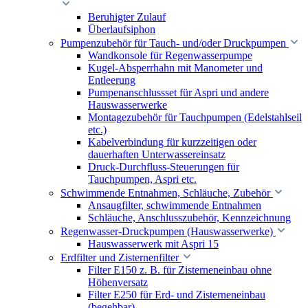
Beruhigter Zulauf
Überlaufsiphon
Pumpenzubehör für Tauch- und/oder Druckpumpen
Wandkonsole für Regenwasserpumpe
Kugel-Absperrhahn mit Manometer und
Entleerung
Pumpenanschlussset für Aspri und andere
Hauswasserwerke
Montagezubehör für Tauchpumpen (Edelstahlseil
etc.)
Kabelverbindung für kurzzeitigen oder
dauerhaften Unterwassereinsatz
Druck-Durchfluss-Steuerungen für
Tauchpumpen, Aspri etc.
Schwimmende Entnahmen, Schläuche, Zubehör
Ansaugfilter, schwimmende Entnahmen
Schläuche, Anschlusszubehör, Kennzeichnung
Regenwasser-Druckpumpen (Hauswasserwerke)
Hauswasserwerk mit Aspri 15
Erdfilter und Zisternenfilter
Filter E150 z. B. für Zisterneneinbau ohne
Höhenversatz
Filter E250 für Erd- und Zisterneneinbau
(begehbar)