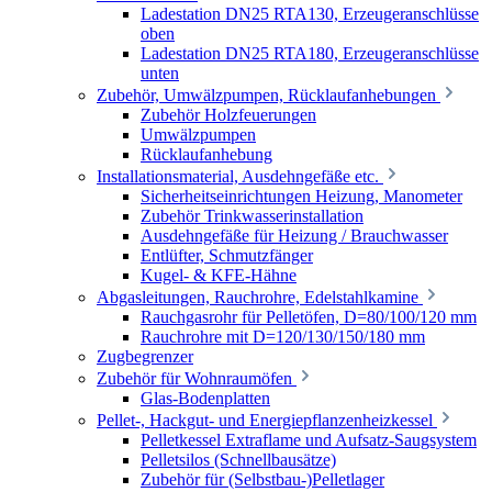
Ladestation DN25 RTA130, Erzeugeranschlüsse
oben
Ladestation DN25 RTA180, Erzeugeranschlüsse
unten
Zubehör, Umwälzpumpen, Rücklaufanhebungen
Zubehör Holzfeuerungen
Umwälzpumpen
Rücklaufanhebung
Installationsmaterial, Ausdehngefäße etc.
Sicherheitseinrichtungen Heizung, Manometer
Zubehör Trinkwasserinstallation
Ausdehngefäße für Heizung / Brauchwasser
Entlüfter, Schmutzfänger
Kugel- & KFE-Hähne
Abgasleitungen, Rauchrohre, Edelstahlkamine
Rauchgasrohr für Pelletöfen, D=80/100/120 mm
Rauchrohre mit D=120/130/150/180 mm
Zugbegrenzer
Zubehör für Wohnraumöfen
Glas-Bodenplatten
Pellet-, Hackgut- und Energiepflanzenheizkessel
Pelletkessel Extraflame und Aufsatz-Saugsystem
Pelletsilos (Schnellbausätze)
Zubehör für (Selbstbau-)Pelletlager