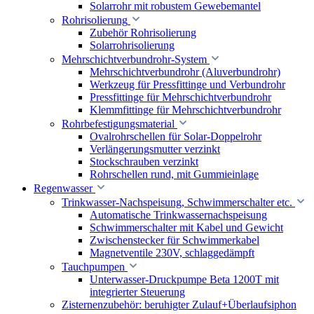
Solarrohr mit robustem Gewebemantel
Rohrisolierung
Zubehör Rohrisolierung
Solarrohrisolierung
Mehrschichtverbundrohr-System
Mehrschichtverbundrohr (Aluverbundrohr)
Werkzeug für Pressfittinge und Verbundrohr
Pressfittinge für Mehrschichtverbundrohr
Klemmfittinge für Mehrschichtverbundrohr
Rohrbefestigungsmaterial
Ovalrohrschellen für Solar-Doppelrohr
Verlängerungsmutter verzinkt
Stockschrauben verzinkt
Rohrschellen rund, mit Gummieinlage
Regenwasser
Trinkwasser-Nachspeisung, Schwimmerschalter etc.
Automatische Trinkwassernachspeisung
Schwimmerschalter mit Kabel und Gewicht
Zwischenstecker für Schwimmerkabel
Magnetventile 230V, schlaggedämpft
Tauchpumpen
Unterwasser-Druckpumpe Beta 1200T mit
integrierter Steuerung
Zisternenzubehör: beruhigter Zulauf+Überlaufsiphon