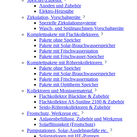
Speicher-Zubehör
Anoden und Zubehör
Elektro-Heizstäbe
Zirkulation, Vorschaltgeräte
Spezielle Zirkulationssysteme
Wasch- und Spülmaschinen-Vorschaltgeräte
Komplettpakete mit Flachkollektoren
Pakete ohne Speicher
Pakete mit Solar-Brauchwasserspeicher
Pakete mit Frischwasserstation
Pakete mit Frischwasser-Speicher
Komplettpakete mit Röhrenkollektoren
Pakete ohne Speicher
Pakete mit Solar-Brauchwasserspeicher
Pakete mit Frischwasserstation
Pakete mit Optitherm Speicher
Kollektoren und Montagematerial
Flachkollektor Blackline & Zubehör
Flachkollektor AS-Sunline 2100 & Zubehör
Seido-Röhrenkollektoren & Zubehör
Frostschutz, Werkzeug etc.
Anlagenbefüllung, Zubehör und Werkzeug
Solarflüssigkeit (Frostschutz)
Pumpstationen, Solar-Ausdehngefäße etc.
Solarstationen mit HE-Pumpen