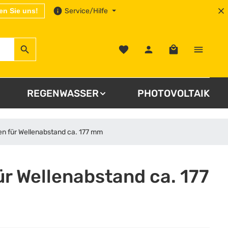
en Sie uns!
Service/Hilfe
Warenkorb enthä
REGENWASSER
PHOTOVOLTAIK
ten für Wellenabstand ca. 177 mm
ür Wellenabstand ca. 177