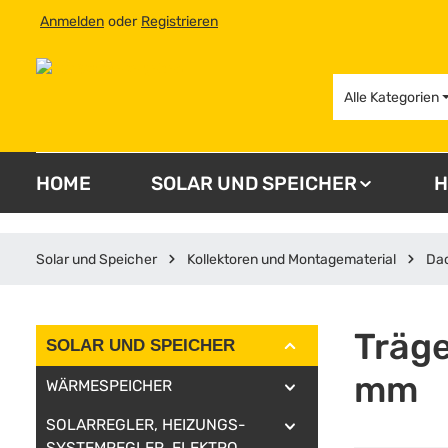
Anmelden
oder
Registrieren
 Hauptinhalt springen
Zur Suche springen
Zur Hauptnavigation springen
Alle Kategorien
HOME
SOLAR UND SPEICHER
H
Solar und Speicher
Kollektoren und Montagematerial
Dac
Träge
SOLAR UND SPEICHER
mm
WÄRMESPEICHER
SOLARREGLER, HEIZUNGS-
SYSTEMREGLER, ELEKTRO