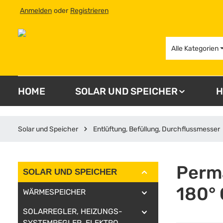
Anmelden
oder
Registrieren
 Hauptinhalt springen
Zur Suche springen
Zur Hauptnavigation springen
Alle Kategorien
HOME
SOLAR UND SPEICHER
H
Solar und Speicher
Entlüftung, Befüllung, Durchflussmesser
Perma
SOLAR UND SPEICHER
180° 
WÄRMESPEICHER
SOLARREGLER, HEIZUNGS-
SYSTEMREGLER, ELEKTRO