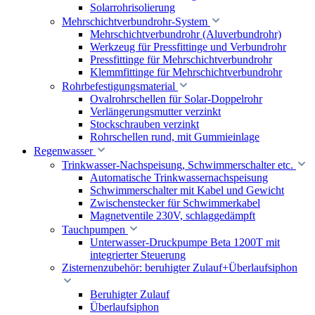
Solarrohrisolierung
Mehrschichtverbundrohr-System
Mehrschichtverbundrohr (Aluverbundrohr)
Werkzeug für Pressfittinge und Verbundrohr
Pressfittinge für Mehrschichtverbundrohr
Klemmfittinge für Mehrschichtverbundrohr
Rohrbefestigungsmaterial
Ovalrohrschellen für Solar-Doppelrohr
Verlängerungsmutter verzinkt
Stockschrauben verzinkt
Rohrschellen rund, mit Gummieinlage
Regenwasser
Trinkwasser-Nachspeisung, Schwimmerschalter etc.
Automatische Trinkwassernachspeisung
Schwimmerschalter mit Kabel und Gewicht
Zwischenstecker für Schwimmerkabel
Magnetventile 230V, schlaggedämpft
Tauchpumpen
Unterwasser-Druckpumpe Beta 1200T mit
integrierter Steuerung
Zisternenzubehör: beruhigter Zulauf+Überlaufsiphon
Beruhigter Zulauf
Überlaufsiphon