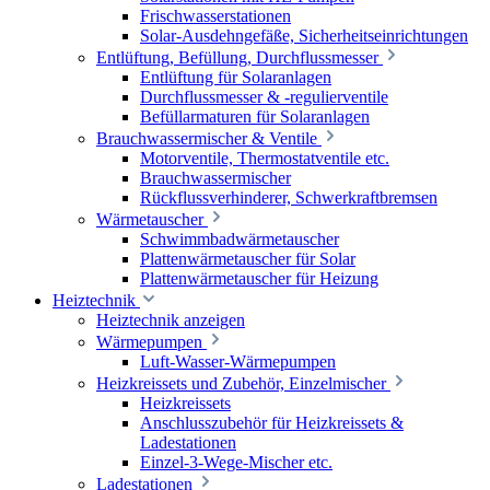
Frischwasserstationen
Solar-Ausdehngefäße, Sicherheitseinrichtungen
Entlüftung, Befüllung, Durchflussmesser
Entlüftung für Solaranlagen
Durchflussmesser & -regulierventile
Befüllarmaturen für Solaranlagen
Brauchwassermischer & Ventile
Motorventile, Thermostatventile etc.
Brauchwassermischer
Rückflussverhinderer, Schwerkraftbremsen
Wärmetauscher
Schwimmbadwärmetauscher
Plattenwärmetauscher für Solar
Plattenwärmetauscher für Heizung
Heiztechnik
Heiztechnik anzeigen
Wärmepumpen
Luft-Wasser-Wärmepumpen
Heizkreissets und Zubehör, Einzelmischer
Heizkreissets
Anschlusszubehör für Heizkreissets &
Ladestationen
Einzel-3-Wege-Mischer etc.
Ladestationen