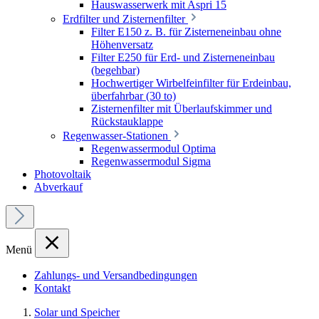
Hauswasserwerk mit Aspri 15
Erdfilter und Zisternenfilter
Filter E150 z. B. für Zisterneneinbau ohne
Höhenversatz
Filter E250 für Erd- und Zisterneneinbau
(begehbar)
Hochwertiger Wirbelfeinfilter für Erdeinbau,
überfahrbar (30 to)
Zisternenfilter mit Überlaufskimmer und
Rückstauklappe
Regenwasser-Stationen
Regenwassermodul Optima
Regenwassermodul Sigma
Photovoltaik
Abverkauf
Menü
Zahlungs- und Versandbedingungen
Kontakt
Solar und Speicher