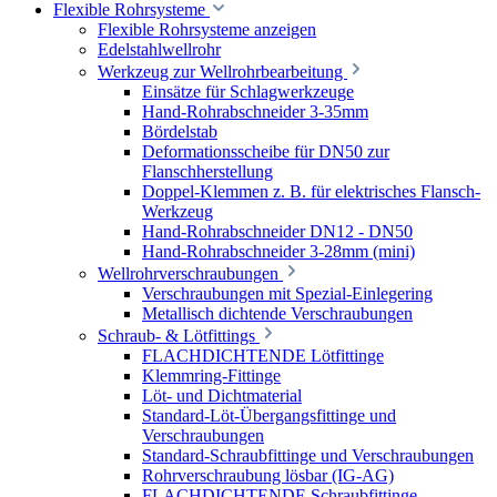
Flexible Rohrsysteme
Flexible Rohrsysteme anzeigen
Edelstahlwellrohr
Werkzeug zur Wellrohrbearbeitung
Einsätze für Schlagwerkzeuge
Hand-Rohrabschneider 3-35mm
Bördelstab
Deformationsscheibe für DN50 zur
Flanschherstellung
Doppel-Klemmen z. B. für elektrisches Flansch-
Werkzeug
Hand-Rohrabschneider DN12 - DN50
Hand-Rohrabschneider 3-28mm (mini)
Wellrohrverschraubungen
Verschraubungen mit Spezial-Einlegering
Metallisch dichtende Verschraubungen
Schraub- & Lötfittings
FLACHDICHTENDE Lötfittinge
Klemmring-Fittinge
Löt- und Dichtmaterial
Standard-Löt-Übergangsfittinge und
Verschraubungen
Standard-Schraubfittinge und Verschraubungen
Rohrverschraubung lösbar (IG-AG)
FLACHDICHTENDE Schraubfittinge