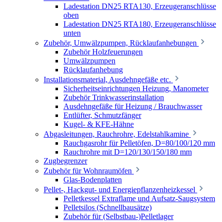
Ladestation DN25 RTA130, Erzeugeranschlüsse
oben
Ladestation DN25 RTA180, Erzeugeranschlüsse
unten
Zubehör, Umwälzpumpen, Rücklaufanhebungen
Zubehör Holzfeuerungen
Umwälzpumpen
Rücklaufanhebung
Installationsmaterial, Ausdehngefäße etc.
Sicherheitseinrichtungen Heizung, Manometer
Zubehör Trinkwasserinstallation
Ausdehngefäße für Heizung / Brauchwasser
Entlüfter, Schmutzfänger
Kugel- & KFE-Hähne
Abgasleitungen, Rauchrohre, Edelstahlkamine
Rauchgasrohr für Pelletöfen, D=80/100/120 mm
Rauchrohre mit D=120/130/150/180 mm
Zugbegrenzer
Zubehör für Wohnraumöfen
Glas-Bodenplatten
Pellet-, Hackgut- und Energiepflanzenheizkessel
Pelletkessel Extraflame und Aufsatz-Saugsystem
Pelletsilos (Schnellbausätze)
Zubehör für (Selbstbau-)Pelletlager