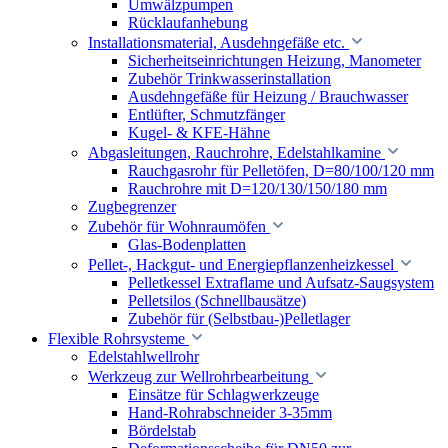
Umwälzpumpen
Rücklaufanhebung
Installationsmaterial, Ausdehngefäße etc.
Sicherheitseinrichtungen Heizung, Manometer
Zubehör Trinkwasserinstallation
Ausdehngefäße für Heizung / Brauchwasser
Entlüfter, Schmutzfänger
Kugel- & KFE-Hähne
Abgasleitungen, Rauchrohre, Edelstahlkamine
Rauchgasrohr für Pelletöfen, D=80/100/120 mm
Rauchrohre mit D=120/130/150/180 mm
Zugbegrenzer
Zubehör für Wohnraumöfen
Glas-Bodenplatten
Pellet-, Hackgut- und Energiepflanzenheizkessel
Pelletkessel Extraflame und Aufsatz-Saugsystem
Pelletsilos (Schnellbausätze)
Zubehör für (Selbstbau-)Pelletlager
Flexible Rohrsysteme
Edelstahlwellrohr
Werkzeug zur Wellrohrbearbeitung
Einsätze für Schlagwerkzeuge
Hand-Rohrabschneider 3-35mm
Bördelstab