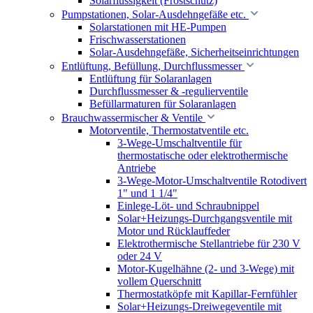
Solarflüssigkeit (Frostschutz)
Pumpstationen, Solar-Ausdehngefäße etc.
Solarstationen mit HE-Pumpen
Frischwasserstationen
Solar-Ausdehngefäße, Sicherheitseinrichtungen
Entlüftung, Befüllung, Durchflussmesser
Entlüftung für Solaranlagen
Durchflussmesser & -regulierventile
Befüllarmaturen für Solaranlagen
Brauchwassermischer & Ventile
Motorventile, Thermostatventile etc.
3-Wege-Umschaltventile für
thermostatische oder elektrothermische
Antriebe
3-Wege-Motor-Umschaltventile Rotodivert
1" und 1 1/4"
Einlege-Löt- und Schraubnippel
Solar+Heizungs-Durchgangsventile mit
Motor und Rücklauffeder
Elektrothermische Stellantriebe für 230 V
oder 24 V
Motor-Kugelhähne (2- und 3-Wege) mit
vollem Querschnitt
Thermostatköpfe mit Kapillar-Fernfühler
Solar+Heizungs-Dreiwegeventile mit