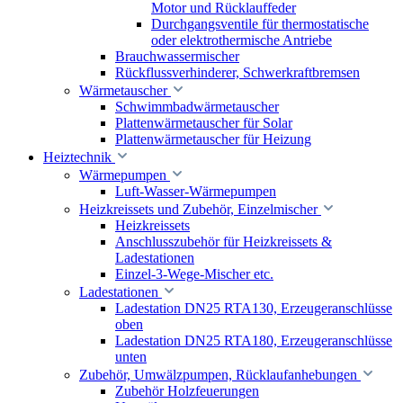
Motor und Rücklauffeder
Durchgangsventile für thermostatische
oder elektrothermische Antriebe
Brauchwassermischer
Rückflussverhinderer, Schwerkraftbremsen
Wärmetauscher
Schwimmbadwärmetauscher
Plattenwärmetauscher für Solar
Plattenwärmetauscher für Heizung
Heiztechnik
Wärmepumpen
Luft-Wasser-Wärmepumpen
Heizkreissets und Zubehör, Einzelmischer
Heizkreissets
Anschlusszubehör für Heizkreissets &
Ladestationen
Einzel-3-Wege-Mischer etc.
Ladestationen
Ladestation DN25 RTA130, Erzeugeranschlüsse
oben
Ladestation DN25 RTA180, Erzeugeranschlüsse
unten
Zubehör, Umwälzpumpen, Rücklaufanhebungen
Zubehör Holzfeuerungen