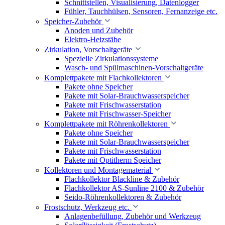
Schnittstellen, Visualisierung, Datenlogger
Fühler, Tauchhülsen, Sensoren, Fernanzeige etc.
Speicher-Zubehör
Anoden und Zubehör
Elektro-Heizstäbe
Zirkulation, Vorschaltgeräte
Spezielle Zirkulationssysteme
Wasch- und Spülmaschinen-Vorschaltgeräte
Komplettpakete mit Flachkollektoren
Pakete ohne Speicher
Pakete mit Solar-Brauchwasserspeicher
Pakete mit Frischwasserstation
Pakete mit Frischwasser-Speicher
Komplettpakete mit Röhrenkollektoren
Pakete ohne Speicher
Pakete mit Solar-Brauchwasserspeicher
Pakete mit Frischwasserstation
Pakete mit Optitherm Speicher
Kollektoren und Montagematerial
Flachkollektor Blackline & Zubehör
Flachkollektor AS-Sunline 2100 & Zubehör
Seido-Röhrenkollektoren & Zubehör
Frostschutz, Werkzeug etc.
Anlagenbefüllung, Zubehör und Werkzeug