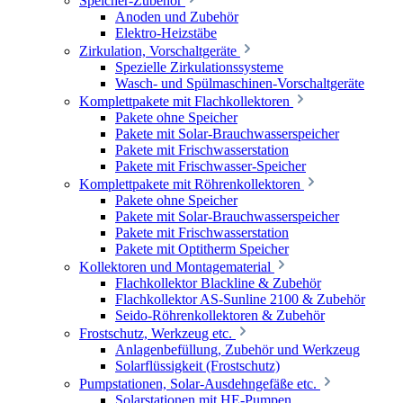
Speicher-Zubehör
Anoden und Zubehör
Elektro-Heizstäbe
Zirkulation, Vorschaltgeräte
Spezielle Zirkulationssysteme
Wasch- und Spülmaschinen-Vorschaltgeräte
Komplettpakete mit Flachkollektoren
Pakete ohne Speicher
Pakete mit Solar-Brauchwasserspeicher
Pakete mit Frischwasserstation
Pakete mit Frischwasser-Speicher
Komplettpakete mit Röhrenkollektoren
Pakete ohne Speicher
Pakete mit Solar-Brauchwasserspeicher
Pakete mit Frischwasserstation
Pakete mit Optitherm Speicher
Kollektoren und Montagematerial
Flachkollektor Blackline & Zubehör
Flachkollektor AS-Sunline 2100 & Zubehör
Seido-Röhrenkollektoren & Zubehör
Frostschutz, Werkzeug etc.
Anlagenbefüllung, Zubehör und Werkzeug
Solarflüssigkeit (Frostschutz)
Pumpstationen, Solar-Ausdehngefäße etc.
Solarstationen mit HE-Pumpen