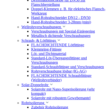
Deformationsscheibe für DN50 zur
Flanschherstellung
Doppel-Klemmen z. B. für elektrisches Flansch-
Werkzeug
Hand-Rohrabschneider DN12 - DN50
Hand-Rohrabschneider 3-28mm (mini)
Wellrohrverschraubungen
Verschraubungen mit Spezial-Einlegering
Metallisch dichtende Verschraubungen
Schraub- & Lötfittings
FLACHDICHTENDE Lötfittinge
Klemmring-Fittinge
Löt- und Dichtmaterial
Standard-Löt-Übergangsfittinge und
Verschraubungen
Standard-Schraubfittinge und Verschraubungen
Rohrverschraubung lösbar (IG-AG)
FLACHDICHTENDE Schraubfittinge
(Wellrohrverbinder)
Solar-Doppelrohr
Solarrohr mit Nano-Superisolierung (sehr
kompakt)
Solarrohr mit robustem Gewebemantel
Rohrisolierung
Zubehör Rohrisolierung