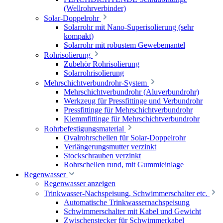
(Wellrohrverbinder)
Solar-Doppelrohr
Solarrohr mit Nano-Superisolierung (sehr
kompakt)
Solarrohr mit robustem Gewebemantel
Rohrisolierung
Zubehör Rohrisolierung
Solarrohrisolierung
Mehrschichtverbundrohr-System
Mehrschichtverbundrohr (Aluverbundrohr)
Werkzeug für Pressfittinge und Verbundrohr
Pressfittinge für Mehrschichtverbundrohr
Klemmfittinge für Mehrschichtverbundrohr
Rohrbefestigungsmaterial
Ovalrohrschellen für Solar-Doppelrohr
Verlängerungsmutter verzinkt
Stockschrauben verzinkt
Rohrschellen rund, mit Gummieinlage
Regenwasser
Regenwasser anzeigen
Trinkwasser-Nachspeisung, Schwimmerschalter etc.
Automatische Trinkwassernachspeisung
Schwimmerschalter mit Kabel und Gewicht
Zwischenstecker für Schwimmerkabel