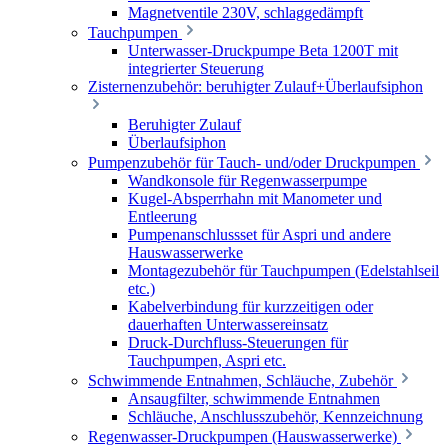
Magnetventile 230V, schlaggedämpft
Tauchpumpen
Unterwasser-Druckpumpe Beta 1200T mit
integrierter Steuerung
Zisternenzubehör: beruhigter Zulauf+Überlaufsiphon
Beruhigter Zulauf
Überlaufsiphon
Pumpenzubehör für Tauch- und/oder Druckpumpen
Wandkonsole für Regenwasserpumpe
Kugel-Absperrhahn mit Manometer und
Entleerung
Pumpenanschlussset für Aspri und andere
Hauswasserwerke
Montagezubehör für Tauchpumpen (Edelstahlseil
etc.)
Kabelverbindung für kurzzeitigen oder
dauerhaften Unterwassereinsatz
Druck-Durchfluss-Steuerungen für
Tauchpumpen, Aspri etc.
Schwimmende Entnahmen, Schläuche, Zubehör
Ansaugfilter, schwimmende Entnahmen
Schläuche, Anschlusszubehör, Kennzeichnung
Regenwasser-Druckpumpen (Hauswasserwerke)