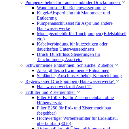
Pumpenzubehör für Tauch- und/oder Druckpumpen
Wandkonsole für Regenwasserpumpe
Kugel-Absperrhahn mit Manometer und
Entleerung
Pumpenanschlussset für Aspri und andere
Hauswasserwerke
Montagezubehör für Tauchpumpen (Edelstahlseil
etc.)
Kabelverbindung für kurzzeitigen oder
dauerhaften Unterwassereinsatz
Druck-Durchfluss-Steuerungen für
Tauchpumpen, Aspri etc.
Schwimmende Entnahmen, Schläuche, Zubehör
Ansaugfilter, schwimmende Entnahmen
Schläuche, Anschlusszubehör, Kennzeichnung
Regenwasser-Druckpumpen (Hauswasserwerke)
Hauswasserwerk mit Aspri 15
Erdfilter und Zisternenfilter
Filter E150 z. B. für Zisterneneinbau ohne
Höhenversatz
Filter E250 für Erd- und Zisterneneinbau
(begehbar)
Hochwertiger Wirbelfeinfilter für Erdeinbau,
überfahrbar (30 to)
Zisternenfilter mit Überlaufskimmer und