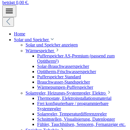
beträgt 0,00 €.
Home
Solar und Speicher
Solar und Speicher anzeigen
Wärmespeicher
Pufferspeicher AS-Premium (passend zum
Optitherm²)
Solar-Brauchwasserspeicher
Optitherm-Frischwasserspeicher
Pufferspeicher Standard
Brauchwasser-Standspeicher
Wärmepumpen-Pufferspeicher
Solarregler, Heizungs-Systemregler, Elektro
Thermostate, Elektroinstallationsmaterial
Frei konfigurierbare / programmierbare
Systemregler
Solarregler, Temperaturdifferenzregler
Schnittstellen, Visualisierung, Datenlogger
Fühler, Tauchhülsen, Sensoren, Fernanzeige etc.