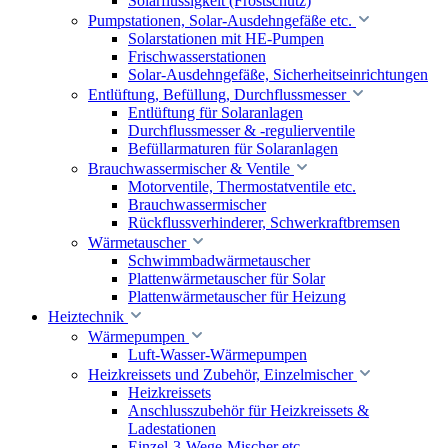
Solarflüssigkeit (Frostschutz)
Pumpstationen, Solar-Ausdehngefäße etc.
Solarstationen mit HE-Pumpen
Frischwasserstationen
Solar-Ausdehngefäße, Sicherheitseinrichtungen
Entlüftung, Befüllung, Durchflussmesser
Entlüftung für Solaranlagen
Durchflussmesser & -regulierventile
Befüllarmaturen für Solaranlagen
Brauchwassermischer & Ventile
Motorventile, Thermostatventile etc.
Brauchwassermischer
Rückflussverhinderer, Schwerkraftbremsen
Wärmetauscher
Schwimmbadwärmetauscher
Plattenwärmetauscher für Solar
Plattenwärmetauscher für Heizung
Heiztechnik
Wärmepumpen
Luft-Wasser-Wärmepumpen
Heizkreissets und Zubehör, Einzelmischer
Heizkreissets
Anschlusszubehör für Heizkreissets &
Ladestationen
Einzel-3-Wege-Mischer etc.