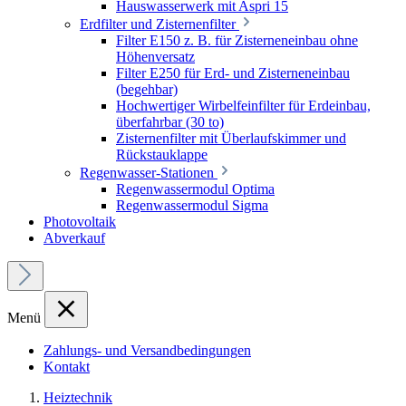
Hauswasserwerk mit Aspri 15
Erdfilter und Zisternenfilter
Filter E150 z. B. für Zisterneneinbau ohne
Höhenversatz
Filter E250 für Erd- und Zisterneneinbau
(begehbar)
Hochwertiger Wirbelfeinfilter für Erdeinbau,
überfahrbar (30 to)
Zisternenfilter mit Überlaufskimmer und
Rückstauklappe
Regenwasser-Stationen
Regenwassermodul Optima
Regenwassermodul Sigma
Photovoltaik
Abverkauf
Menü
Zahlungs- und Versandbedingungen
Kontakt
Heiztechnik