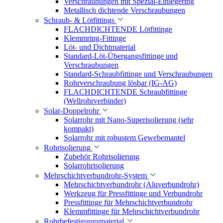
Verschraubungen mit Spezial-Einlegering
Metallisch dichtende Verschraubungen
Schraub- & Lötfittings
FLACHDICHTENDE Lötfittinge
Klemmring-Fittinge
Löt- und Dichtmaterial
Standard-Löt-Übergangsfittinge und
Verschraubungen
Standard-Schraubfittinge und Verschraubungen
Rohrverschraubung lösbar (IG-AG)
FLACHDICHTENDE Schraubfittinge
(Wellrohrverbinder)
Solar-Doppelrohr
Solarrohr mit Nano-Superisolierung (sehr
kompakt)
Solarrohr mit robustem Gewebemantel
Rohrisolierung
Zubehör Rohrisolierung
Solarrohrisolierung
Mehrschichtverbundrohr-System
Mehrschichtverbundrohr (Aluverbundrohr)
Werkzeug für Pressfittinge und Verbundrohr
Pressfittinge für Mehrschichtverbundrohr
Klemmfittinge für Mehrschichtverbundrohr
Rohrbefestigungsmaterial