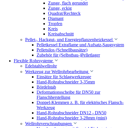
Zunge, flach gerundet
Zunge, eckig
Quadrat/Rechteck
Diamant
Tropfen
Kreis
Kreisabschnitt
Pellet-, Hackgut- und Energiepflanzenheizkessel
Pelletkessel Extraflame und Aufsatz-Saugsystem
Pelletsilos (Schnellbausätze)
Zubehör für (Selbstbau-)Pelletlager
Flexible Rohrsysteme
Edelstahlwellrohr
Werkzeug zur Wellrohrbearbeitung
Einsätze für Schlagwerkzeuge
Hand-Rohrabschneider 3-35mm
Bördelstab
Deformationsscheibe für DN50 zur
Flanschherstellung
Doppel-Klemmen z. B. für elektrisches Flansch-
Werkzeug
Hand-Rohrabschneider DN12 - DN50
Hand-Rohrabschneider 3-28mm (mini)
Wellrohrverschraubungen