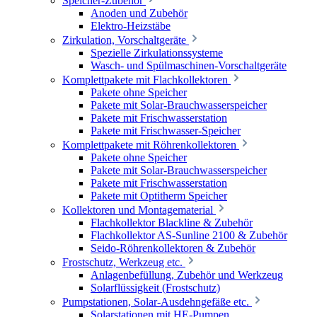
Speicher-Zubehör
Anoden und Zubehör
Elektro-Heizstäbe
Zirkulation, Vorschaltgeräte
Spezielle Zirkulationssysteme
Wasch- und Spülmaschinen-Vorschaltgeräte
Komplettpakete mit Flachkollektoren
Pakete ohne Speicher
Pakete mit Solar-Brauchwasserspeicher
Pakete mit Frischwasserstation
Pakete mit Frischwasser-Speicher
Komplettpakete mit Röhrenkollektoren
Pakete ohne Speicher
Pakete mit Solar-Brauchwasserspeicher
Pakete mit Frischwasserstation
Pakete mit Optitherm Speicher
Kollektoren und Montagematerial
Flachkollektor Blackline & Zubehör
Flachkollektor AS-Sunline 2100 & Zubehör
Seido-Röhrenkollektoren & Zubehör
Frostschutz, Werkzeug etc.
Anlagenbefüllung, Zubehör und Werkzeug
Solarflüssigkeit (Frostschutz)
Pumpstationen, Solar-Ausdehngefäße etc.
Solarstationen mit HE-Pumpen