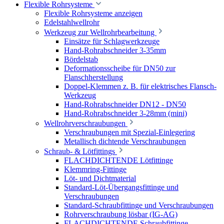
Flexible Rohrsysteme
Flexible Rohrsysteme anzeigen
Edelstahlwellrohr
Werkzeug zur Wellrohrbearbeitung
Einsätze für Schlagwerkzeuge
Hand-Rohrabschneider 3-35mm
Bördelstab
Deformationsscheibe für DN50 zur
Flanschherstellung
Doppel-Klemmen z. B. für elektrisches Flansch-
Werkzeug
Hand-Rohrabschneider DN12 - DN50
Hand-Rohrabschneider 3-28mm (mini)
Wellrohrverschraubungen
Verschraubungen mit Spezial-Einlegering
Metallisch dichtende Verschraubungen
Schraub- & Lötfittings
FLACHDICHTENDE Lötfittinge
Klemmring-Fittinge
Löt- und Dichtmaterial
Standard-Löt-Übergangsfittinge und
Verschraubungen
Standard-Schraubfittinge und Verschraubungen
Rohrverschraubung lösbar (IG-AG)
FLACHDICHTENDE Schraubfittinge