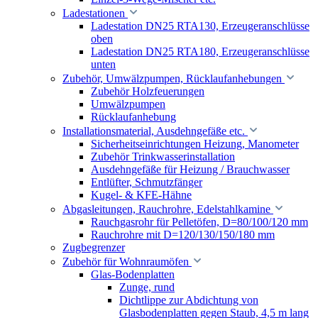
Ladestationen
Ladestation DN25 RTA130, Erzeugeranschlüsse
oben
Ladestation DN25 RTA180, Erzeugeranschlüsse
unten
Zubehör, Umwälzpumpen, Rücklaufanhebungen
Zubehör Holzfeuerungen
Umwälzpumpen
Rücklaufanhebung
Installationsmaterial, Ausdehngefäße etc.
Sicherheitseinrichtungen Heizung, Manometer
Zubehör Trinkwasserinstallation
Ausdehngefäße für Heizung / Brauchwasser
Entlüfter, Schmutzfänger
Kugel- & KFE-Hähne
Abgasleitungen, Rauchrohre, Edelstahlkamine
Rauchgasrohr für Pelletöfen, D=80/100/120 mm
Rauchrohre mit D=120/130/150/180 mm
Zugbegrenzer
Zubehör für Wohnraumöfen
Glas-Bodenplatten
Zunge, rund
Dichtlippe zur Abdichtung von
Glasbodenplatten gegen Staub, 4,5 m lang