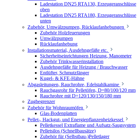
Ladestation DN25 RTA130, Erzeugeranschlüsse
oben
Ladestation DN25 RTA180, Erzeugeranschlüsse
unten
Zubehör, Umwälzpumpen, Rücklaufanhebungen
Zubehör Holzfeuerungen
Umwälzpumpen
Rücklaufanhebung
Installationsmaterial, Ausdehngefäße etc.
Sicherheitseinrichtungen Heizung, Manometer
Zubehör Trinkwasserinstallation
Ausdehngefäße für Heizung / Brauchwasser
Entlüfter, Schmutzfänger
Kugel- & KFE-Hähne
Abgasleitungen, Rauchrohre, Edelstahlkamine
Rauchgasrohr für Pelletöfen, D=80/100/120 mm
Rauchrohre mit D=120/130/150/180 mm
Zugbegrenzer
Zubehör für Wohnraumöfen
Glas-Bodenplatten
Pellet-, Hackgut- und Energiepflanzenheizkessel
Pelletkessel Extraflame und Aufsatz-Saugsystem
Pelletsilos (Schnellbausätze)
Zubehör für (Selbstbau-)Pelletlager