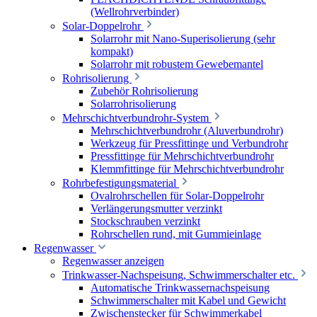
(Wellrohrverbinder)
Solar-Doppelrohr
Solarrohr mit Nano-Superisolierung (sehr
kompakt)
Solarrohr mit robustem Gewebemantel
Rohrisolierung
Zubehör Rohrisolierung
Solarrohrisolierung
Mehrschichtverbundrohr-System
Mehrschichtverbundrohr (Aluverbundrohr)
Werkzeug für Pressfittinge und Verbundrohr
Pressfittinge für Mehrschichtverbundrohr
Klemmfittinge für Mehrschichtverbundrohr
Rohrbefestigungsmaterial
Ovalrohrschellen für Solar-Doppelrohr
Verlängerungsmutter verzinkt
Stockschrauben verzinkt
Rohrschellen rund, mit Gummieinlage
Regenwasser
Regenwasser anzeigen
Trinkwasser-Nachspeisung, Schwimmerschalter etc.
Automatische Trinkwassernachspeisung
Schwimmerschalter mit Kabel und Gewicht
Zwischenstecker für Schwimmerkabel