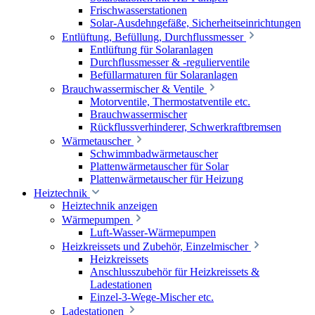
Frischwasserstationen
Solar-Ausdehngefäße, Sicherheitseinrichtungen
Entlüftung, Befüllung, Durchflussmesser
Entlüftung für Solaranlagen
Durchflussmesser & -regulierventile
Befüllarmaturen für Solaranlagen
Brauchwassermischer & Ventile
Motorventile, Thermostatventile etc.
Brauchwassermischer
Rückflussverhinderer, Schwerkraftbremsen
Wärmetauscher
Schwimmbadwärmetauscher
Plattenwärmetauscher für Solar
Plattenwärmetauscher für Heizung
Heiztechnik
Heiztechnik anzeigen
Wärmepumpen
Luft-Wasser-Wärmepumpen
Heizkreissets und Zubehör, Einzelmischer
Heizkreissets
Anschlusszubehör für Heizkreissets &
Ladestationen
Einzel-3-Wege-Mischer etc.
Ladestationen