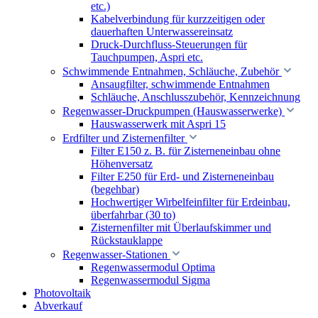
etc.)
Kabelverbindung für kurzzeitigen oder
dauerhaften Unterwassereinsatz
Druck-Durchfluss-Steuerungen für
Tauchpumpen, Aspri etc.
Schwimmende Entnahmen, Schläuche, Zubehör
Ansaugfilter, schwimmende Entnahmen
Schläuche, Anschlusszubehör, Kennzeichnung
Regenwasser-Druckpumpen (Hauswasserwerke)
Hauswasserwerk mit Aspri 15
Erdfilter und Zisternenfilter
Filter E150 z. B. für Zisterneneinbau ohne
Höhenversatz
Filter E250 für Erd- und Zisterneneinbau
(begehbar)
Hochwertiger Wirbelfeinfilter für Erdeinbau,
überfahrbar (30 to)
Zisternenfilter mit Überlaufskimmer und
Rückstauklappe
Regenwasser-Stationen
Regenwassermodul Optima
Regenwassermodul Sigma
Photovoltaik
Abverkauf