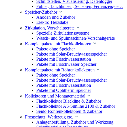
Schnittstellen, Visualisierung, Datenlogger
Fühler, Tauchhülsen, Sensoren, Fernanzeige etc.
Speicher-Zubehör
Anoden und Zubehör
Elektro-Heizstäbe
Zirkulation, Vorschaltgeräte
Spezielle Zirkulationssysteme
Wasch- und Spülmaschinen-Vorschaltgeräte
Komplettpakete mit Flachkollektoren
Pakete ohne Speicher
Pakete mit Solar-Brauchwasserspeicher
Pakete mit Frischwasserstation
Pakete mit Frischwasser-Speicher
Komplettpakete mit Röhrenkollektoren
Pakete ohne Speicher
Pakete mit Solar-Brauchwasserspeicher
Pakete mit Frischwasserstation
Pakete mit Optitherm Speicher
Kollektoren und Montagematerial
Flachkollektor Blackline & Zubehör
Flachkollektor AS-Sunline 2100 & Zubehör
Seido-Röhrenkollektoren & Zubehör
Frostschutz, Werkzeug etc.
Anlagenbefüllung, Zubehör und Werkzeug