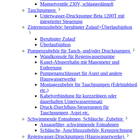
Magnetventile 230V, schlaggedämpft
Tauchpumpen
Unterwasser-Druckpumpe Beta 1200T mit
integrierter Steuerung
Zisternenzubehör: beruhigter Zulauf+Überlaufsiphon
Beruhigter Zulauf
Überlaufsiphon
Pumpenzubehör für Tauch- und/oder Druckpumpen
Wandkonsole für Regenwasserpumpe
Kugel-Absperrhahn mit Manometer und
Entleerung
Pumpenanschlussset für Aspri und andere
Hauswasserwerke
Montagezubehör für Tauchpumpen (Edelstahlseil
etc.)
Kabelverbindung für kurzzeitigen oder
dauerhaften Unterwassereinsatz
Druck-Durchfluss-Steuerungen für
Tauchpumpen, Aspri etc.
Schwimmende Entnahmen, Schläuche, Zubehör
Ansaugfilter, schwimmende Entnahmen
Schläuche, Anschlusszubehör, Kennzeichnung
Regenwasser-Druckpumpen (Hauswasserwerke)