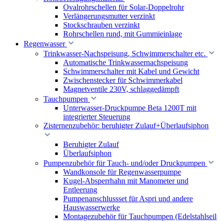
Ovalrohrschellen für Solar-Doppelrohr
Verlängerungsmutter verzinkt
Stockschrauben verzinkt
Rohrschellen rund, mit Gummieinlage
Regenwasser
Trinkwasser-Nachspeisung, Schwimmerschalter etc.
Automatische Trinkwassernachspeisung
Schwimmerschalter mit Kabel und Gewicht
Zwischenstecker für Schwimmerkabel
Magnetventile 230V, schlaggedämpft
Tauchpumpen
Unterwasser-Druckpumpe Beta 1200T mit
integrierter Steuerung
Zisternenzubehör: beruhigter Zulauf+Überlaufsiphon
Beruhigter Zulauf
Überlaufsiphon
Pumpenzubehör für Tauch- und/oder Druckpumpen
Wandkonsole für Regenwasserpumpe
Kugel-Absperrhahn mit Manometer und
Entleerung
Pumpenanschlussset für Aspri und andere
Hauswasserwerke
Montagezubehör für Tauchpumpen (Edelstahlseil