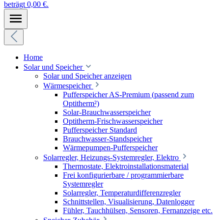
beträgt 0,00 €.
Home
Solar und Speicher
Solar und Speicher anzeigen
Wärmespeicher
Pufferspeicher AS-Premium (passend zum
Optitherm²)
Solar-Brauchwasserspeicher
Optitherm-Frischwasserspeicher
Pufferspeicher Standard
Brauchwasser-Standspeicher
Wärmepumpen-Pufferspeicher
Solarregler, Heizungs-Systemregler, Elektro
Thermostate, Elektroinstallationsmaterial
Frei konfigurierbare / programmierbare
Systemregler
Solarregler, Temperaturdifferenzregler
Schnittstellen, Visualisierung, Datenlogger
Fühler, Tauchhülsen, Sensoren, Fernanzeige etc.