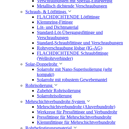
Verschraubungen mit Spezial-Einlegering
Metallisch dichtende Verschraubungen
Schraub- & Lötfittings
FLACHDICHTENDE Lötfittinge
Klemmring-Fittinge
Löt- und Dichtmaterial
Standard-Löt-Übergangsfittinge und
Verschraubungen
Standard-Schraubfittinge und Verschraubungen
Rohrverschraubung lösbar (IG-AG)
FLACHDICHTENDE Schraubfittinge
(Wellrohrverbinder)
Solar-Doppelrohr
Solarrohr mit Nano-Superisolierung (sehr
kompakt)
Solarrohr mit robustem Gewebemantel
Rohrisolierung
Zubehör Rohrisolierung
Solarrohrisolierung
Mehrschichtverbundrohr-System
Mehrschichtverbundrohr (Aluverbundrohr)
Werkzeug für Pressfittinge und Verbundrohr
Pressfittinge für Mehrschichtverbundrohr
Klemmfittinge für Mehrschichtverbundrohr
Rohrbefestigungsmaterial