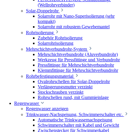
(Wellrohrverbinder)
Solar-Doppelrohr
Solarrohr mit Nano-Superisolierung (sehr
kompakt)
Solarrohr mit robustem Gewebemantel
Rohrisolierung
Zubehör Rohrisolierung
Solarrohrisolierung
Mehrschichtverbundrohr-System
Mehrschichtverbundrohr (Aluverbundrohr)
Werkzeug für Pressfittinge und Verbundrohr
Pressfittinge für Mehrschichtverbundrohr
Klemmfittinge für Mehrschichtverbundrohr
Rohrbefestigungsmaterial
Ovalrohrschellen für Solar-Doppelrohr
Verlängerungsmutter verzinkt
Stockschrauben verzinkt
Rohrschellen rund, mit Gummieinlage
Regenwasser
Regenwasser anzeigen
Trinkwasser-Nachspeisung, Schwimmerschalter etc.
Automatische Trinkwassernachspeisung
Schwimmerschalter mit Kabel und Gewicht
Zwischenstecker für Schwimmerkabel