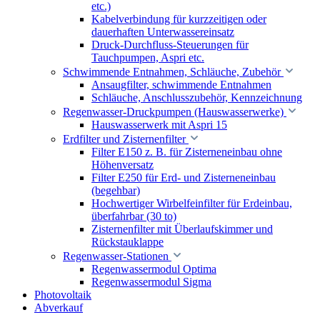
etc.)
Kabelverbindung für kurzzeitigen oder
dauerhaften Unterwassereinsatz
Druck-Durchfluss-Steuerungen für
Tauchpumpen, Aspri etc.
Schwimmende Entnahmen, Schläuche, Zubehör
Ansaugfilter, schwimmende Entnahmen
Schläuche, Anschlusszubehör, Kennzeichnung
Regenwasser-Druckpumpen (Hauswasserwerke)
Hauswasserwerk mit Aspri 15
Erdfilter und Zisternenfilter
Filter E150 z. B. für Zisterneneinbau ohne
Höhenversatz
Filter E250 für Erd- und Zisterneneinbau
(begehbar)
Hochwertiger Wirbelfeinfilter für Erdeinbau,
überfahrbar (30 to)
Zisternenfilter mit Überlaufskimmer und
Rückstauklappe
Regenwasser-Stationen
Regenwassermodul Optima
Regenwassermodul Sigma
Photovoltaik
Abverkauf