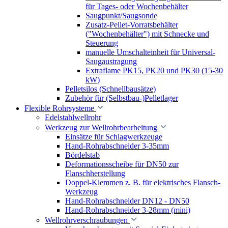
für Tages- oder Wochenbehälter
Saugpunkt/Saugsonde
Zusatz-Pellet-Vorratsbehälter
("Wochenbehälter") mit Schnecke und
Steuerung
manuelle Umschalteinheit für Universal-
Saugaustragung
Extraflame PK15, PK20 und PK30 (15-30
kW)
Pelletsilos (Schnellbausätze)
Zubehör für (Selbstbau-)Pelletlager
Flexible Rohrsysteme
Edelstahlwellrohr
Werkzeug zur Wellrohrbearbeitung
Einsätze für Schlagwerkzeuge
Hand-Rohrabschneider 3-35mm
Bördelstab
Deformationsscheibe für DN50 zur
Flanschherstellung
Doppel-Klemmen z. B. für elektrisches Flansch-
Werkzeug
Hand-Rohrabschneider DN12 - DN50
Hand-Rohrabschneider 3-28mm (mini)
Wellrohrverschraubungen