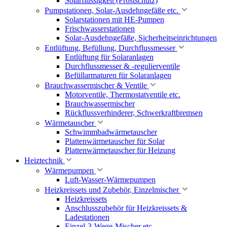
Solarflüssigkeit (Frostschutz)
Pumpstationen, Solar-Ausdehngefäße etc.
Solarstationen mit HE-Pumpen
Frischwasserstationen
Solar-Ausdehngefäße, Sicherheitseinrichtungen
Entlüftung, Befüllung, Durchflussmesser
Entlüftung für Solaranlagen
Durchflussmesser & -regulierventile
Befüllarmaturen für Solaranlagen
Brauchwassermischer & Ventile
Motorventile, Thermostatventile etc.
Brauchwassermischer
Rückflussverhinderer, Schwerkraftbremsen
Wärmetauscher
Schwimmbadwärmetauscher
Plattenwärmetauscher für Solar
Plattenwärmetauscher für Heizung
Heiztechnik
Wärmepumpen
Luft-Wasser-Wärmepumpen
Heizkreissets und Zubehör, Einzelmischer
Heizkreissets
Anschlusszubehör für Heizkreissets &
Ladestationen
Einzel-3-Wege-Mischer etc.