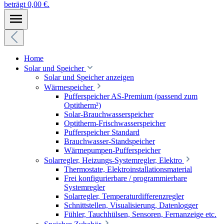
beträgt 0,00 €.
Home
Solar und Speicher
Solar und Speicher anzeigen
Wärmespeicher
Pufferspeicher AS-Premium (passend zum
Optitherm²)
Solar-Brauchwasserspeicher
Optitherm-Frischwasserspeicher
Pufferspeicher Standard
Brauchwasser-Standspeicher
Wärmepumpen-Pufferspeicher
Solarregler, Heizungs-Systemregler, Elektro
Thermostate, Elektroinstallationsmaterial
Frei konfigurierbare / programmierbare
Systemregler
Solarregler, Temperaturdifferenzregler
Schnittstellen, Visualisierung, Datenlogger
Fühler, Tauchhülsen, Sensoren, Fernanzeige etc.