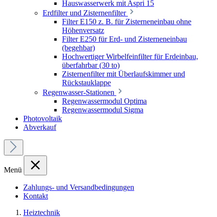
Hauswasserwerk mit Aspri 15
Erdfilter und Zisternenfilter
Filter E150 z. B. für Zisterneneinbau ohne
Höhenversatz
Filter E250 für Erd- und Zisterneneinbau
(begehbar)
Hochwertiger Wirbelfeinfilter für Erdeinbau,
überfahrbar (30 to)
Zisternenfilter mit Überlaufskimmer und
Rückstauklappe
Regenwasser-Stationen
Regenwassermodul Optima
Regenwassermodul Sigma
Photovoltaik
Abverkauf
Menü
Zahlungs- und Versandbedingungen
Kontakt
Heiztechnik