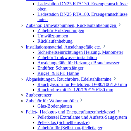
Ladestation DN25 RTA130, Erzeugeranschlüsse
oben
Ladestation DN25 RTA180, Erzeugeranschlüsse
unten
Zubehör, Umwälzpumpen, Rücklaufanhebungen
Zubehör Holzfeuerungen
Umwälzpumpen
Rücklaufanhebung
Installationsmaterial, Ausdehngefäße etc.
Sicherheitseinrichtungen Heizung, Manometer
Zubehör Trinkwasserinstallation
Ausdehngefäße für Heizung / Brauchwasser
Entlüfter, Schmutzfänger
Kugel- & KFE-Hähne
Abgasleitungen, Rauchrohre, Edelstahlkamine
Rauchgasrohr für Pelletöfen, D=80/100/120 mm
Rauchrohre mit D=120/130/150/180 mm
Zugbegrenzer
Zubehör für Wohnraumöfen
Glas-Bodenplatten
Pellet-, Hackgut- und Energiepflanzenheizkessel
Pelletkessel Extraflame und Aufsatz-Saugsystem
Pelletsilos (Schnellbausätze)
Zubehör für (Selbstbau-)Pelletlager