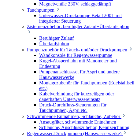
Magnetventile 230V, schlaggedämpft
Tauchpumpen
Unterwasser-Druckpumpe Beta 1200T mit
integrierter Steuerung
Zisternenzubehör: beruhigter Zulauf+Überlaufsiphon
Beruhigter Zulauf
Überlaufsiphon
Pumpenzubehör für Tauch- und/oder Druckpumpen
Wandkonsole für Regenwasserpumpe
Kugel-Absperrhahn mit Manometer und
Entleerung
Pumpenanschlussset für Aspri und andere
Hauswasserwerke
Montagezubehör für Tauchpumpen (Edelstahlseil
etc.)
Kabelverbindung für kurzzeitigen oder
dauerhaften Unterwassereinsatz
Druck-Durchfluss-Steuerungen für
Tauchpumpen, Aspri etc.
Schwimmende Entnahmen, Schläuche, Zubehör
Ansaugfilter, schwimmende Entnahmen
Schläuche, Anschlusszubehör, Kennzeichnung
Regenwasser-Druckpumpen (Hauswasserwerke)