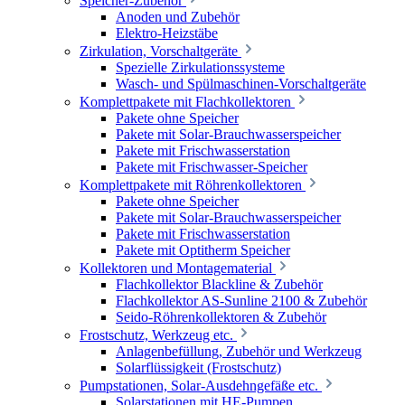
Speicher-Zubehör
Anoden und Zubehör
Elektro-Heizstäbe
Zirkulation, Vorschaltgeräte
Spezielle Zirkulationssysteme
Wasch- und Spülmaschinen-Vorschaltgeräte
Komplettpakete mit Flachkollektoren
Pakete ohne Speicher
Pakete mit Solar-Brauchwasserspeicher
Pakete mit Frischwasserstation
Pakete mit Frischwasser-Speicher
Komplettpakete mit Röhrenkollektoren
Pakete ohne Speicher
Pakete mit Solar-Brauchwasserspeicher
Pakete mit Frischwasserstation
Pakete mit Optitherm Speicher
Kollektoren und Montagematerial
Flachkollektor Blackline & Zubehör
Flachkollektor AS-Sunline 2100 & Zubehör
Seido-Röhrenkollektoren & Zubehör
Frostschutz, Werkzeug etc.
Anlagenbefüllung, Zubehör und Werkzeug
Solarflüssigkeit (Frostschutz)
Pumpstationen, Solar-Ausdehngefäße etc.
Solarstationen mit HE-Pumpen