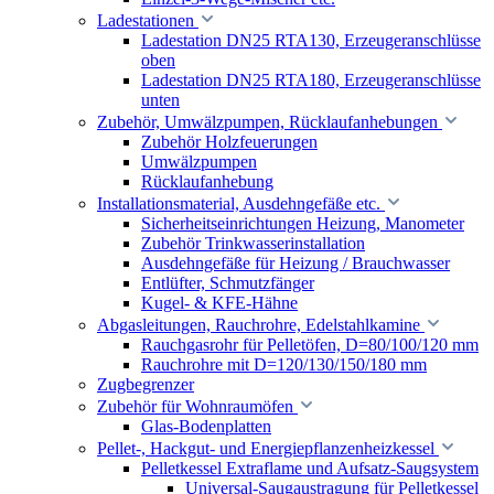
Ladestationen
Ladestation DN25 RTA130, Erzeugeranschlüsse
oben
Ladestation DN25 RTA180, Erzeugeranschlüsse
unten
Zubehör, Umwälzpumpen, Rücklaufanhebungen
Zubehör Holzfeuerungen
Umwälzpumpen
Rücklaufanhebung
Installationsmaterial, Ausdehngefäße etc.
Sicherheitseinrichtungen Heizung, Manometer
Zubehör Trinkwasserinstallation
Ausdehngefäße für Heizung / Brauchwasser
Entlüfter, Schmutzfänger
Kugel- & KFE-Hähne
Abgasleitungen, Rauchrohre, Edelstahlkamine
Rauchgasrohr für Pelletöfen, D=80/100/120 mm
Rauchrohre mit D=120/130/150/180 mm
Zugbegrenzer
Zubehör für Wohnraumöfen
Glas-Bodenplatten
Pellet-, Hackgut- und Energiepflanzenheizkessel
Pelletkessel Extraflame und Aufsatz-Saugsystem
Universal-Saugaustragung für Pelletkessel