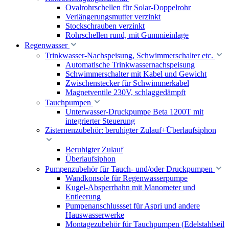
Ovalrohrschellen für Solar-Doppelrohr
Verlängerungsmutter verzinkt
Stockschrauben verzinkt
Rohrschellen rund, mit Gummieinlage
Regenwasser
Trinkwasser-Nachspeisung, Schwimmerschalter etc.
Automatische Trinkwassernachspeisung
Schwimmerschalter mit Kabel und Gewicht
Zwischenstecker für Schwimmerkabel
Magnetventile 230V, schlaggedämpft
Tauchpumpen
Unterwasser-Druckpumpe Beta 1200T mit
integrierter Steuerung
Zisternenzubehör: beruhigter Zulauf+Überlaufsiphon
Beruhigter Zulauf
Überlaufsiphon
Pumpenzubehör für Tauch- und/oder Druckpumpen
Wandkonsole für Regenwasserpumpe
Kugel-Absperrhahn mit Manometer und
Entleerung
Pumpenanschlussset für Aspri und andere
Hauswasserwerke
Montagezubehör für Tauchpumpen (Edelstahlseil