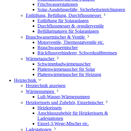
Frischwasserstationen
Solar-Ausdehngefäße, Sicherheitseinrichtungen
Entlüftung, Befüllung, Durchflussmesser
Entlüftung für Solaranlagen
Durchflussmesser & -regulierventile
Befüllarmaturen für Solaranlagen
Brauchwassermischer & Ventile
Motorventile, Thermostatventile etc.
Brauchwassermischer
Rückflussverhinderer, Schwerkraftbremsen
Wärmetauscher
Schwimmbadwärmetauscher
Plattenwärmetauscher für Solar
Plattenwärmetauscher für Heizung
Heiztechnik
Heiztechnik anzeigen
Wärmepumpen
Luft-Wasser-Wärmepumpen
Heizkreissets und Zubehör, Einzelmischer
Heizkreissets
Anschlusszubehör für Heizkreissets &
Ladestationen
Einzel-3-Wege-Mischer etc.
Ladestationen