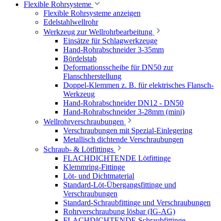
Flexible Rohrsysteme
Flexible Rohrsysteme anzeigen
Edelstahlwellrohr
Werkzeug zur Wellrohrbearbeitung
Einsätze für Schlagwerkzeuge
Hand-Rohrabschneider 3-35mm
Bördelstab
Deformationsscheibe für DN50 zur
Flanschherstellung
Doppel-Klemmen z. B. für elektrisches Flansch-
Werkzeug
Hand-Rohrabschneider DN12 - DN50
Hand-Rohrabschneider 3-28mm (mini)
Wellrohrverschraubungen
Verschraubungen mit Spezial-Einlegering
Metallisch dichtende Verschraubungen
Schraub- & Lötfittings
FLACHDICHTENDE Lötfittinge
Klemmring-Fittinge
Löt- und Dichtmaterial
Standard-Löt-Übergangsfittinge und
Verschraubungen
Standard-Schraubfittinge und Verschraubungen
Rohrverschraubung lösbar (IG-AG)
FLACHDICHTENDE Schraubfittinge