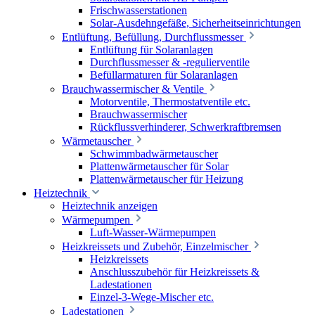
Frischwasserstationen
Solar-Ausdehngefäße, Sicherheitseinrichtungen
Entlüftung, Befüllung, Durchflussmesser
Entlüftung für Solaranlagen
Durchflussmesser & -regulierventile
Befüllarmaturen für Solaranlagen
Brauchwassermischer & Ventile
Motorventile, Thermostatventile etc.
Brauchwassermischer
Rückflussverhinderer, Schwerkraftbremsen
Wärmetauscher
Schwimmbadwärmetauscher
Plattenwärmetauscher für Solar
Plattenwärmetauscher für Heizung
Heiztechnik
Heiztechnik anzeigen
Wärmepumpen
Luft-Wasser-Wärmepumpen
Heizkreissets und Zubehör, Einzelmischer
Heizkreissets
Anschlusszubehör für Heizkreissets &
Ladestationen
Einzel-3-Wege-Mischer etc.
Ladestationen