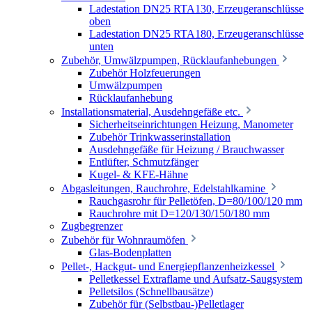
Ladestation DN25 RTA130, Erzeugeranschlüsse
oben
Ladestation DN25 RTA180, Erzeugeranschlüsse
unten
Zubehör, Umwälzpumpen, Rücklaufanhebungen
Zubehör Holzfeuerungen
Umwälzpumpen
Rücklaufanhebung
Installationsmaterial, Ausdehngefäße etc.
Sicherheitseinrichtungen Heizung, Manometer
Zubehör Trinkwasserinstallation
Ausdehngefäße für Heizung / Brauchwasser
Entlüfter, Schmutzfänger
Kugel- & KFE-Hähne
Abgasleitungen, Rauchrohre, Edelstahlkamine
Rauchgasrohr für Pelletöfen, D=80/100/120 mm
Rauchrohre mit D=120/130/150/180 mm
Zugbegrenzer
Zubehör für Wohnraumöfen
Glas-Bodenplatten
Pellet-, Hackgut- und Energiepflanzenheizkessel
Pelletkessel Extraflame und Aufsatz-Saugsystem
Pelletsilos (Schnellbausätze)
Zubehör für (Selbstbau-)Pelletlager