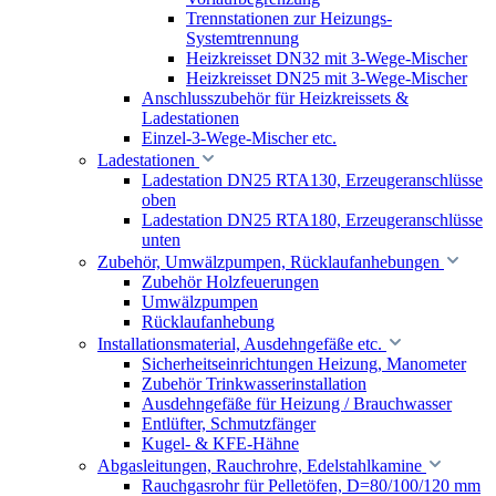
Trennstationen zur Heizungs-
Systemtrennung
Heizkreisset DN32 mit 3-Wege-Mischer
Heizkreisset DN25 mit 3-Wege-Mischer
Anschlusszubehör für Heizkreissets &
Ladestationen
Einzel-3-Wege-Mischer etc.
Ladestationen
Ladestation DN25 RTA130, Erzeugeranschlüsse
oben
Ladestation DN25 RTA180, Erzeugeranschlüsse
unten
Zubehör, Umwälzpumpen, Rücklaufanhebungen
Zubehör Holzfeuerungen
Umwälzpumpen
Rücklaufanhebung
Installationsmaterial, Ausdehngefäße etc.
Sicherheitseinrichtungen Heizung, Manometer
Zubehör Trinkwasserinstallation
Ausdehngefäße für Heizung / Brauchwasser
Entlüfter, Schmutzfänger
Kugel- & KFE-Hähne
Abgasleitungen, Rauchrohre, Edelstahlkamine
Rauchgasrohr für Pelletöfen, D=80/100/120 mm