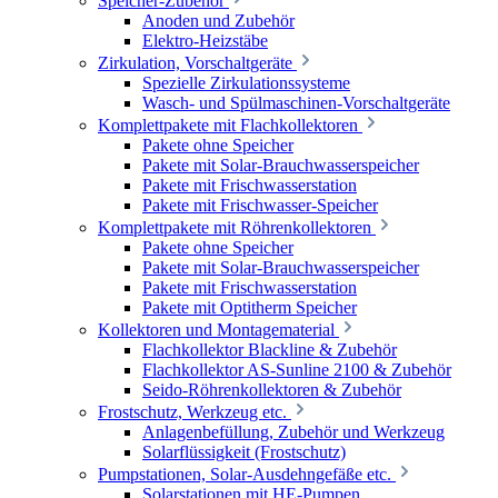
Speicher-Zubehör
Anoden und Zubehör
Elektro-Heizstäbe
Zirkulation, Vorschaltgeräte
Spezielle Zirkulationssysteme
Wasch- und Spülmaschinen-Vorschaltgeräte
Komplettpakete mit Flachkollektoren
Pakete ohne Speicher
Pakete mit Solar-Brauchwasserspeicher
Pakete mit Frischwasserstation
Pakete mit Frischwasser-Speicher
Komplettpakete mit Röhrenkollektoren
Pakete ohne Speicher
Pakete mit Solar-Brauchwasserspeicher
Pakete mit Frischwasserstation
Pakete mit Optitherm Speicher
Kollektoren und Montagematerial
Flachkollektor Blackline & Zubehör
Flachkollektor AS-Sunline 2100 & Zubehör
Seido-Röhrenkollektoren & Zubehör
Frostschutz, Werkzeug etc.
Anlagenbefüllung, Zubehör und Werkzeug
Solarflüssigkeit (Frostschutz)
Pumpstationen, Solar-Ausdehngefäße etc.
Solarstationen mit HE-Pumpen