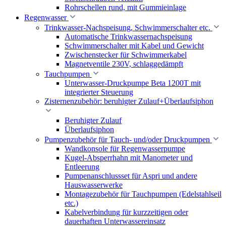
Rohrschellen rund, mit Gummieinlage
Regenwasser
Trinkwasser-Nachspeisung, Schwimmerschalter etc.
Automatische Trinkwassernachspeisung
Schwimmerschalter mit Kabel und Gewicht
Zwischenstecker für Schwimmerkabel
Magnetventile 230V, schlaggedämpft
Tauchpumpen
Unterwasser-Druckpumpe Beta 1200T mit
integrierter Steuerung
Zisternenzubehör: beruhigter Zulauf+Überlaufsiphon
Beruhigter Zulauf
Überlaufsiphon
Pumpenzubehör für Tauch- und/oder Druckpumpen
Wandkonsole für Regenwasserpumpe
Kugel-Absperrhahn mit Manometer und
Entleerung
Pumpenanschlussset für Aspri und andere
Hauswasserwerke
Montagezubehör für Tauchpumpen (Edelstahlseil
etc.)
Kabelverbindung für kurzzeitigen oder
dauerhaften Unterwassereinsatz