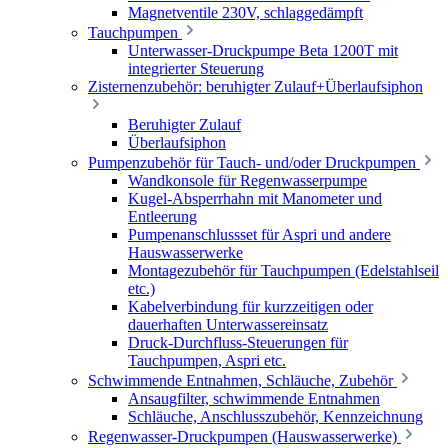
Magnetventile 230V, schlaggedämpft
Tauchpumpen
Unterwasser-Druckpumpe Beta 1200T mit
integrierter Steuerung
Zisternenzubehör: beruhigter Zulauf+Überlaufsiphon
Beruhigter Zulauf
Überlaufsiphon
Pumpenzubehör für Tauch- und/oder Druckpumpen
Wandkonsole für Regenwasserpumpe
Kugel-Absperrhahn mit Manometer und
Entleerung
Pumpenanschlussset für Aspri und andere
Hauswasserwerke
Montagezubehör für Tauchpumpen (Edelstahlseil
etc.)
Kabelverbindung für kurzzeitigen oder
dauerhaften Unterwassereinsatz
Druck-Durchfluss-Steuerungen für
Tauchpumpen, Aspri etc.
Schwimmende Entnahmen, Schläuche, Zubehör
Ansaugfilter, schwimmende Entnahmen
Schläuche, Anschlusszubehör, Kennzeichnung
Regenwasser-Druckpumpen (Hauswasserwerke)