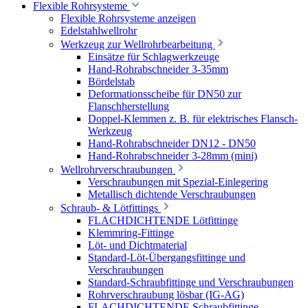
Flexible Rohrsysteme
Flexible Rohrsysteme anzeigen
Edelstahlwellrohr
Werkzeug zur Wellrohrbearbeitung
Einsätze für Schlagwerkzeuge
Hand-Rohrabschneider 3-35mm
Bördelstab
Deformationsscheibe für DN50 zur
Flanschherstellung
Doppel-Klemmen z. B. für elektrisches Flansch-
Werkzeug
Hand-Rohrabschneider DN12 - DN50
Hand-Rohrabschneider 3-28mm (mini)
Wellrohrverschraubungen
Verschraubungen mit Spezial-Einlegering
Metallisch dichtende Verschraubungen
Schraub- & Lötfittings
FLACHDICHTENDE Lötfittinge
Klemmring-Fittinge
Löt- und Dichtmaterial
Standard-Löt-Übergangsfittinge und
Verschraubungen
Standard-Schraubfittinge und Verschraubungen
Rohrverschraubung lösbar (IG-AG)
FLACHDICHTENDE Schraubfittinge