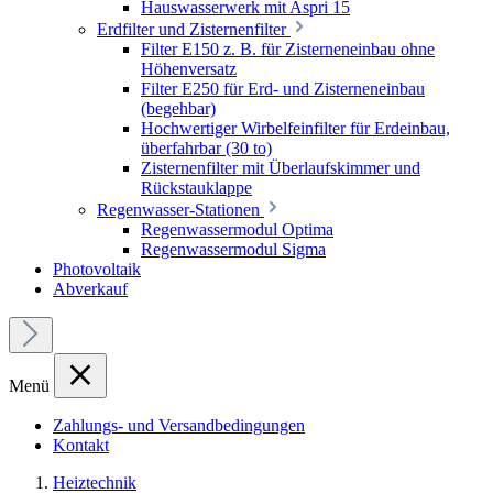
Hauswasserwerk mit Aspri 15
Erdfilter und Zisternenfilter
Filter E150 z. B. für Zisterneneinbau ohne
Höhenversatz
Filter E250 für Erd- und Zisterneneinbau
(begehbar)
Hochwertiger Wirbelfeinfilter für Erdeinbau,
überfahrbar (30 to)
Zisternenfilter mit Überlaufskimmer und
Rückstauklappe
Regenwasser-Stationen
Regenwassermodul Optima
Regenwassermodul Sigma
Photovoltaik
Abverkauf
Menü
Zahlungs- und Versandbedingungen
Kontakt
Heiztechnik