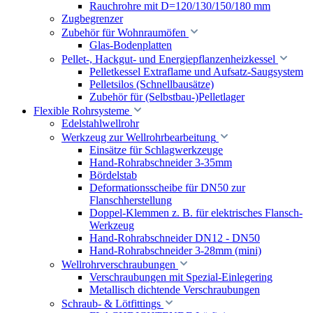
Rauchrohre mit D=120/130/150/180 mm
Zugbegrenzer
Zubehör für Wohnraumöfen
Glas-Bodenplatten
Pellet-, Hackgut- und Energiepflanzenheizkessel
Pelletkessel Extraflame und Aufsatz-Saugsystem
Pelletsilos (Schnellbausätze)
Zubehör für (Selbstbau-)Pelletlager
Flexible Rohrsysteme
Edelstahlwellrohr
Werkzeug zur Wellrohrbearbeitung
Einsätze für Schlagwerkzeuge
Hand-Rohrabschneider 3-35mm
Bördelstab
Deformationsscheibe für DN50 zur
Flanschherstellung
Doppel-Klemmen z. B. für elektrisches Flansch-
Werkzeug
Hand-Rohrabschneider DN12 - DN50
Hand-Rohrabschneider 3-28mm (mini)
Wellrohrverschraubungen
Verschraubungen mit Spezial-Einlegering
Metallisch dichtende Verschraubungen
Schraub- & Lötfittings