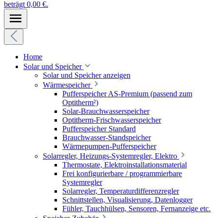
beträgt 0,00 €.
Home
Solar und Speicher
Solar und Speicher anzeigen
Wärmespeicher
Pufferspeicher AS-Premium (passend zum
Optitherm²)
Solar-Brauchwasserspeicher
Optitherm-Frischwasserspeicher
Pufferspeicher Standard
Brauchwasser-Standspeicher
Wärmepumpen-Pufferspeicher
Solarregler, Heizungs-Systemregler, Elektro
Thermostate, Elektroinstallationsmaterial
Frei konfigurierbare / programmierbare
Systemregler
Solarregler, Temperaturdifferenzregler
Schnittstellen, Visualisierung, Datenlogger
Fühler, Tauchhülsen, Sensoren, Fernanzeige etc.