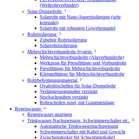
(Wellrohrverbinder)
Solar-Doppelrohr
Solarrohr mit Nano-Superisolierung (sehr
kompakt)
Solarrohr mit robustem Gewebemantel
Rohrisolierung
Zubehör Rohrisolierung
Solarrohrisolierung
Mehrschichtverbundrohr-System
Mehrschichtverbundrohr (Aluverbundrohr)
Werkzeug für Pressfittinge und Verbundrohr
Pressfittinge für Mehrschichtverbundrohr
Klemmfittinge für Mehrschichtverbundrohr
Rohrbefestigungsmaterial
Ovalrohrschellen für Solar-Doppelrohr
Verlängerungsmutter verzinkt
Stockschrauben verzinkt
Rohrschellen rund, mit Gummieinlage
Regenwasser
Regenwasser anzeigen
Trinkwasser-Nachspeisung, Schwimmerschalter etc.
Automatische Trinkwassernachspeisung
Schwimmerschalter mit Kabel und Gewicht
Zwischenstecker für Schwimmerkabel