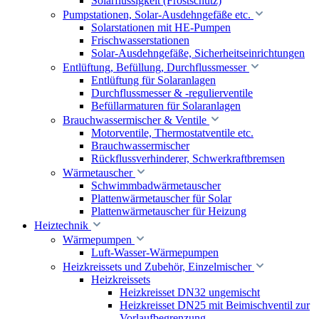
Solarflüssigkeit (Frostschutz)
Pumpstationen, Solar-Ausdehngefäße etc.
Solarstationen mit HE-Pumpen
Frischwasserstationen
Solar-Ausdehngefäße, Sicherheitseinrichtungen
Entlüftung, Befüllung, Durchflussmesser
Entlüftung für Solaranlagen
Durchflussmesser & -regulierventile
Befüllarmaturen für Solaranlagen
Brauchwassermischer & Ventile
Motorventile, Thermostatventile etc.
Brauchwassermischer
Rückflussverhinderer, Schwerkraftbremsen
Wärmetauscher
Schwimmbadwärmetauscher
Plattenwärmetauscher für Solar
Plattenwärmetauscher für Heizung
Heiztechnik
Wärmepumpen
Luft-Wasser-Wärmepumpen
Heizkreissets und Zubehör, Einzelmischer
Heizkreissets
Heizkreisset DN32 ungemischt
Heizkreisset DN25 mit Beimischventil zur
Vorlaufbegrenzung