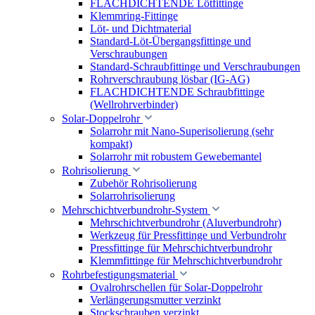
FLACHDICHTENDE Lötfittinge
Klemmring-Fittinge
Löt- und Dichtmaterial
Standard-Löt-Übergangsfittinge und
Verschraubungen
Standard-Schraubfittinge und Verschraubungen
Rohrverschraubung lösbar (IG-AG)
FLACHDICHTENDE Schraubfittinge
(Wellrohrverbinder)
Solar-Doppelrohr
Solarrohr mit Nano-Superisolierung (sehr
kompakt)
Solarrohr mit robustem Gewebemantel
Rohrisolierung
Zubehör Rohrisolierung
Solarrohrisolierung
Mehrschichtverbundrohr-System
Mehrschichtverbundrohr (Aluverbundrohr)
Werkzeug für Pressfittinge und Verbundrohr
Pressfittinge für Mehrschichtverbundrohr
Klemmfittinge für Mehrschichtverbundrohr
Rohrbefestigungsmaterial
Ovalrohrschellen für Solar-Doppelrohr
Verlängerungsmutter verzinkt
Stockschrauben verzinkt