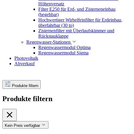
Höhenversatz
Filter E250 für Erd- und Zisterneneinbau
(begehbar)
Hochwertiger Wirbelfeinfilter für Erdeinbau,
überfahrbar (30 to)
Zisternenfilter mit Überlaufskimmer und
Rückstauklappe
Regenwasser-Stationen
Regenwassermodul Optima
Regenwassermodul Sigma
Photovoltaik
Abverkauf
Produkte filtern
Produkte filtern
Kein Preis verfügbar