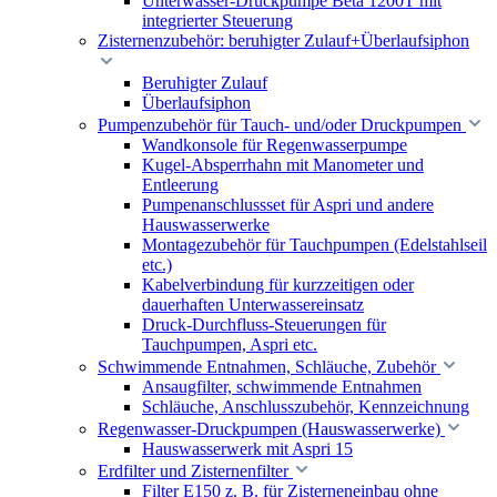
Unterwasser-Druckpumpe Beta 1200T mit
integrierter Steuerung
Zisternenzubehör: beruhigter Zulauf+Überlaufsiphon
Beruhigter Zulauf
Überlaufsiphon
Pumpenzubehör für Tauch- und/oder Druckpumpen
Wandkonsole für Regenwasserpumpe
Kugel-Absperrhahn mit Manometer und
Entleerung
Pumpenanschlussset für Aspri und andere
Hauswasserwerke
Montagezubehör für Tauchpumpen (Edelstahlseil
etc.)
Kabelverbindung für kurzzeitigen oder
dauerhaften Unterwassereinsatz
Druck-Durchfluss-Steuerungen für
Tauchpumpen, Aspri etc.
Schwimmende Entnahmen, Schläuche, Zubehör
Ansaugfilter, schwimmende Entnahmen
Schläuche, Anschlusszubehör, Kennzeichnung
Regenwasser-Druckpumpen (Hauswasserwerke)
Hauswasserwerk mit Aspri 15
Erdfilter und Zisternenfilter
Filter E150 z. B. für Zisterneneinbau ohne