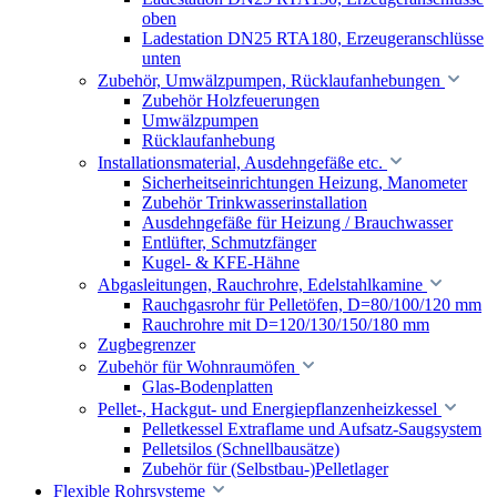
oben
Ladestation DN25 RTA180, Erzeugeranschlüsse
unten
Zubehör, Umwälzpumpen, Rücklaufanhebungen
Zubehör Holzfeuerungen
Umwälzpumpen
Rücklaufanhebung
Installationsmaterial, Ausdehngefäße etc.
Sicherheitseinrichtungen Heizung, Manometer
Zubehör Trinkwasserinstallation
Ausdehngefäße für Heizung / Brauchwasser
Entlüfter, Schmutzfänger
Kugel- & KFE-Hähne
Abgasleitungen, Rauchrohre, Edelstahlkamine
Rauchgasrohr für Pelletöfen, D=80/100/120 mm
Rauchrohre mit D=120/130/150/180 mm
Zugbegrenzer
Zubehör für Wohnraumöfen
Glas-Bodenplatten
Pellet-, Hackgut- und Energiepflanzenheizkessel
Pelletkessel Extraflame und Aufsatz-Saugsystem
Pelletsilos (Schnellbausätze)
Zubehör für (Selbstbau-)Pelletlager
Flexible Rohrsysteme