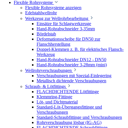
Flexible Rohrsysteme
Flexible Rohrsysteme anzeigen
Edelstahlwellrohr
Werkzeug zur Wellrohrbearbeitung
Einsätze für Schlagwerkzeuge
Hand-Rohrabschneider 3-35mm
Bördelstab
Deformationsscheibe für DN50 zur
Flanschherstellung
Doppel-Klemmen z. B. für elektrisches Flansch-
Werkzeug
Hand-Rohrabschneider DN12 - DN50
Hand-Rohrabschneider 3-28mm (mini)
Wellrohrverschraubungen
Verschraubungen mit Spezial-Einlegering
Metallisch dichtende Verschraubungen
Schraub- & Lötfittings
FLACHDICHTENDE Lötfittinge
Klemmring-Fittinge
Löt- und Dichtmaterial
Standard-Löt-Übergangsfittinge und
Verschraubungen
Standard-Schraubfittinge und Verschraubungen
Rohrverschraubung lösbar (IG-AG)
FLACHDICHTENDE Schraubfittinge