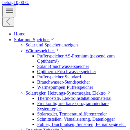
beträgt 0,00 €.
Home
Solar und Speicher
Solar und Speicher anzeigen
Wärmespeicher
Pufferspeicher AS-Premium (passend zum
Optitherm²)
Solar-Brauchwasserspeicher
Optitherm-Frischwasserspeicher
Pufferspeicher Standard
Brauchwasser-Standspeicher
Wärmepumpen-Pufferspeicher
Solarregler, Heizungs-Systemregler, Elektro
Thermostate, Elektroinstallationsmaterial
Frei konfigurierbare / programmierbare
Systemregler
Solarregler, Temperaturdifferenzregler
Schnittstellen, Visualisierung, Datenlogger
Fühler, Tauchhülsen, Sensoren, Fernanzeige etc.