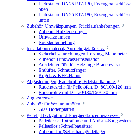
Ladestation DN25 RTA130, Erzeugeranschlüsse
oben
Ladestation DN25 RTA180, Erzeugeranschlüsse
unten
Zubehör, Umwälzpumpen, Rücklaufanhebungen
Zubehör Holzfeuerungen
Umwälzpumpen
Rücklaufanhebung
Installationsmaterial, Ausdehngefäße etc.
Sicherheitseinrichtungen Heizung, Manometer
Zubehör Trinkwasserinstallation
Ausdehngefäße für Heizung / Brauchwasser
Entlüfter, Schmutzfänger
Kugel- & KFE-Hähne
Abgasleitungen, Rauchrohre, Edelstahlkamine
Rauchgasrohr für Pelletöfen, D=80/100/120 mm
Rauchrohre mit D=120/130/150/180 mm
Zugbegrenzer
Zubehör für Wohnraumöfen
Glas-Bodenplatten
Pellet-, Hackgut- und Energiepflanzenheizkessel
Pelletkessel Extraflame und Aufsatz-Saugsystem
Pelletsilos (Schnellbausätze)
Zubehör für (Selbstbau-)Pelletlager