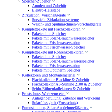
Speicher-Zubehör
Anoden und Zubehör
Elektro-Heizstäbe
Zirkulation, Vorschaltgeräte
Spezielle Zirkulationssysteme
Wasch- und Spülmaschinen-Vorschaltgeräte
Komplettpakete mit Flachkollektoren
Pakete ohne Speicher
Pakete mit Solar-Brauchwasserspeicher
Pakete mit Frischwasserstation
Pakete mit Frischwasser-Speicher
Komplettpakete mit Röhrenkollektoren
Pakete ohne Speicher
Pakete mit Solar-Brauchwasserspeicher
Pakete mit Frischwasserstation
Pakete mit Optitherm Speicher
Kollektoren und Montagematerial
Flachkollektor Blackline & Zubehör
Flachkollektor AS-Sunline 2100 & Zubehör
Seido-Röhrenkollektoren & Zubehör
Frostschutz, Werkzeug etc.
Anlagenbefüllung, Zubehör und Werkzeug
Solarflüssigkeit (Frostschutz)
Pumpstationen, Solar-Ausdehngefäße etc.