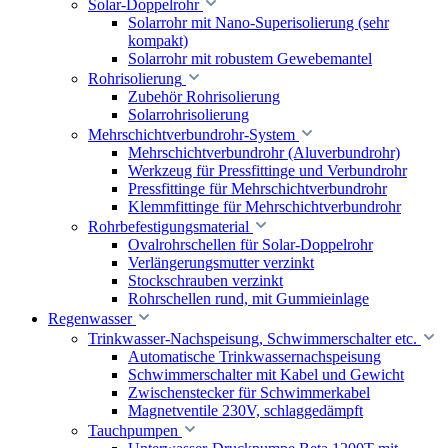
Solar-Doppelrohr
Solarrohr mit Nano-Superisolierung (sehr
kompakt)
Solarrohr mit robustem Gewebemantel
Rohrisolierung
Zubehör Rohrisolierung
Solarrohrisolierung
Mehrschichtverbundrohr-System
Mehrschichtverbundrohr (Aluverbundrohr)
Werkzeug für Pressfittinge und Verbundrohr
Pressfittinge für Mehrschichtverbundrohr
Klemmfittinge für Mehrschichtverbundrohr
Rohrbefestigungsmaterial
Ovalrohrschellen für Solar-Doppelrohr
Verlängerungsmutter verzinkt
Stockschrauben verzinkt
Rohrschellen rund, mit Gummieinlage
Regenwasser
Trinkwasser-Nachspeisung, Schwimmerschalter etc.
Automatische Trinkwassernachspeisung
Schwimmerschalter mit Kabel und Gewicht
Zwischenstecker für Schwimmerkabel
Magnetventile 230V, schlaggedämpft
Tauchpumpen