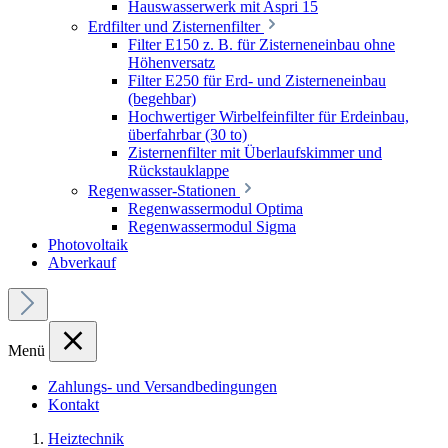
Hauswasserwerk mit Aspri 15
Erdfilter und Zisternenfilter
Filter E150 z. B. für Zisterneneinbau ohne
Höhenversatz
Filter E250 für Erd- und Zisterneneinbau
(begehbar)
Hochwertiger Wirbelfeinfilter für Erdeinbau,
überfahrbar (30 to)
Zisternenfilter mit Überlaufskimmer und
Rückstauklappe
Regenwasser-Stationen
Regenwassermodul Optima
Regenwassermodul Sigma
Photovoltaik
Abverkauf
Menü
Zahlungs- und Versandbedingungen
Kontakt
Heiztechnik