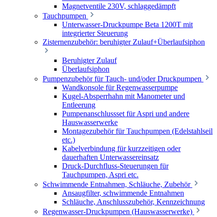
Magnetventile 230V, schlaggedämpft
Tauchpumpen
Unterwasser-Druckpumpe Beta 1200T mit
integrierter Steuerung
Zisternenzubehör: beruhigter Zulauf+Überlaufsiphon
Beruhigter Zulauf
Überlaufsiphon
Pumpenzubehör für Tauch- und/oder Druckpumpen
Wandkonsole für Regenwasserpumpe
Kugel-Absperrhahn mit Manometer und
Entleerung
Pumpenanschlussset für Aspri und andere
Hauswasserwerke
Montagezubehör für Tauchpumpen (Edelstahlseil
etc.)
Kabelverbindung für kurzzeitigen oder
dauerhaften Unterwassereinsatz
Druck-Durchfluss-Steuerungen für
Tauchpumpen, Aspri etc.
Schwimmende Entnahmen, Schläuche, Zubehör
Ansaugfilter, schwimmende Entnahmen
Schläuche, Anschlusszubehör, Kennzeichnung
Regenwasser-Druckpumpen (Hauswasserwerke)