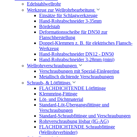
Edelstahlwellrohr
Werkzeug zur Wellrohrbearbeitung
Einsätze für Schlagwerkzeuge
Hand-Rohrabschneider 3-35mm
Bördelstab
Deformationsscheibe für DN50 zur
Flanschherstellung
Doppel-Klemmen z. B. für elektrisches Flansch-
Werkzeug
Hand-Rohrabschneider DN12 - DN50
Hand-Rohrabschneider 3-28mm (mini)
Wellrohrverschraubungen
Verschraubungen mit Spezial-Einlegering
Metallisch dichtende Verschraubungen
Schraub- & Lötfittings
FLACHDICHTENDE Lötfittinge
Klemmring-Fittinge
Löt- und Dichtmaterial
Standard-Löt-Übergangsfittinge und
Verschraubungen
Standard-Schraubfittinge und Verschraubungen
Rohrverschraubung lösbar (IG-AG)
FLACHDICHTENDE Schraubfittinge
(Wellrohrverbinder)