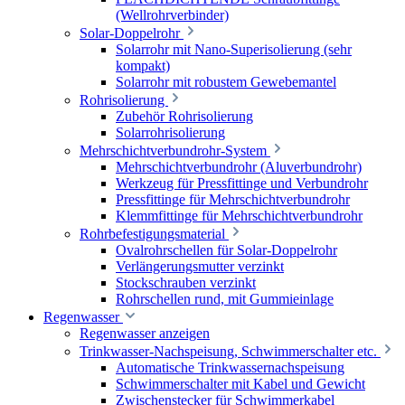
(Wellrohrverbinder)
Solar-Doppelrohr
Solarrohr mit Nano-Superisolierung (sehr
kompakt)
Solarrohr mit robustem Gewebemantel
Rohrisolierung
Zubehör Rohrisolierung
Solarrohrisolierung
Mehrschichtverbundrohr-System
Mehrschichtverbundrohr (Aluverbundrohr)
Werkzeug für Pressfittinge und Verbundrohr
Pressfittinge für Mehrschichtverbundrohr
Klemmfittinge für Mehrschichtverbundrohr
Rohrbefestigungsmaterial
Ovalrohrschellen für Solar-Doppelrohr
Verlängerungsmutter verzinkt
Stockschrauben verzinkt
Rohrschellen rund, mit Gummieinlage
Regenwasser
Regenwasser anzeigen
Trinkwasser-Nachspeisung, Schwimmerschalter etc.
Automatische Trinkwassernachspeisung
Schwimmerschalter mit Kabel und Gewicht
Zwischenstecker für Schwimmerkabel