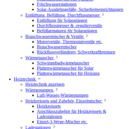
Frischwasserstationen
Solar-Ausdehngefäße, Sicherheitseinrichtungen
Entlüftung, Befüllung, Durchflussmesser
Entlüftung für Solaranlagen
Durchflussmesser & -regulierventile
Befüllarmaturen für Solaranlagen
Brauchwassermischer & Ventile
Motorventile, Thermostatventile etc.
Brauchwassermischer
Rückflussverhinderer, Schwerkraftbremsen
Wärmetauscher
Schwimmbadwärmetauscher
Plattenwärmetauscher für Solar
Plattenwärmetauscher für Heizung
Heiztechnik
Heiztechnik anzeigen
Wärmepumpen
Luft-Wasser-Wärmepumpen
Heizkreissets und Zubehör, Einzelmischer
Heizkreissets
Anschlusszubehör für Heizkreissets &
Ladestationen
Einzel-3-Wege-Mischer etc.
Ladestationen