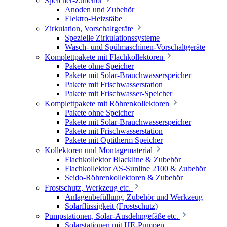
Speicher-Zubehör
Anoden und Zubehör
Elektro-Heizstäbe
Zirkulation, Vorschaltgeräte
Spezielle Zirkulationssysteme
Wasch- und Spülmaschinen-Vorschaltgeräte
Komplettpakete mit Flachkollektoren
Pakete ohne Speicher
Pakete mit Solar-Brauchwasserspeicher
Pakete mit Frischwasserstation
Pakete mit Frischwasser-Speicher
Komplettpakete mit Röhrenkollektoren
Pakete ohne Speicher
Pakete mit Solar-Brauchwasserspeicher
Pakete mit Frischwasserstation
Pakete mit Optitherm Speicher
Kollektoren und Montagematerial
Flachkollektor Blackline & Zubehör
Flachkollektor AS-Sunline 2100 & Zubehör
Seido-Röhrenkollektoren & Zubehör
Frostschutz, Werkzeug etc.
Anlagenbefüllung, Zubehör und Werkzeug
Solarflüssigkeit (Frostschutz)
Pumpstationen, Solar-Ausdehngefäße etc.
Solarstationen mit HE-Pumpen