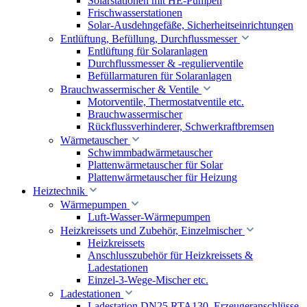
Solarstationen mit HE-Pumpen
Frischwasserstationen
Solar-Ausdehngefäße, Sicherheitseinrichtungen
Entlüftung, Befüllung, Durchflussmesser
Entlüftung für Solaranlagen
Durchflussmesser & -regulierventile
Befüllarmaturen für Solaranlagen
Brauchwassermischer & Ventile
Motorventile, Thermostatventile etc.
Brauchwassermischer
Rückflussverhinderer, Schwerkraftbremsen
Wärmetauscher
Schwimmbadwärmetauscher
Plattenwärmetauscher für Solar
Plattenwärmetauscher für Heizung
Heiztechnik
Wärmepumpen
Luft-Wasser-Wärmepumpen
Heizkreissets und Zubehör, Einzelmischer
Heizkreissets
Anschlusszubehör für Heizkreissets &
Ladestationen
Einzel-3-Wege-Mischer etc.
Ladestationen
Ladestation DN25 RTA130, Erzeugeranschlüsse