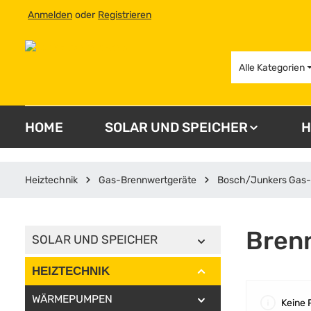
Anmelden
oder
Registrieren
 Hauptinhalt springen
Zur Suche springen
Zur Hauptnavigation springen
Alle Kategorien
HOME
SOLAR UND SPEICHER
H
Heiztechnik
Gas-Brennwertgeräte
Bosch/Junkers Gas-
Bren
SOLAR UND SPEICHER
HEIZTECHNIK
WÄRMEPUMPEN
Keine 