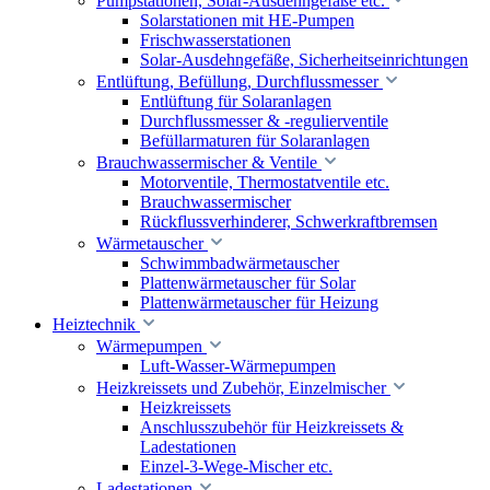
Pumpstationen, Solar-Ausdehngefäße etc.
Solarstationen mit HE-Pumpen
Frischwasserstationen
Solar-Ausdehngefäße, Sicherheitseinrichtungen
Entlüftung, Befüllung, Durchflussmesser
Entlüftung für Solaranlagen
Durchflussmesser & -regulierventile
Befüllarmaturen für Solaranlagen
Brauchwassermischer & Ventile
Motorventile, Thermostatventile etc.
Brauchwassermischer
Rückflussverhinderer, Schwerkraftbremsen
Wärmetauscher
Schwimmbadwärmetauscher
Plattenwärmetauscher für Solar
Plattenwärmetauscher für Heizung
Heiztechnik
Wärmepumpen
Luft-Wasser-Wärmepumpen
Heizkreissets und Zubehör, Einzelmischer
Heizkreissets
Anschlusszubehör für Heizkreissets &
Ladestationen
Einzel-3-Wege-Mischer etc.
Ladestationen