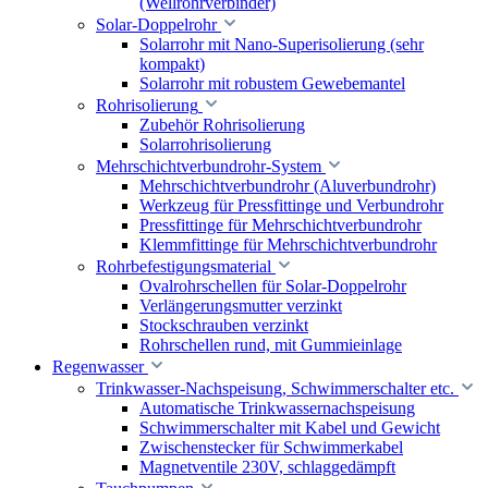
(Wellrohrverbinder)
Solar-Doppelrohr
Solarrohr mit Nano-Superisolierung (sehr
kompakt)
Solarrohr mit robustem Gewebemantel
Rohrisolierung
Zubehör Rohrisolierung
Solarrohrisolierung
Mehrschichtverbundrohr-System
Mehrschichtverbundrohr (Aluverbundrohr)
Werkzeug für Pressfittinge und Verbundrohr
Pressfittinge für Mehrschichtverbundrohr
Klemmfittinge für Mehrschichtverbundrohr
Rohrbefestigungsmaterial
Ovalrohrschellen für Solar-Doppelrohr
Verlängerungsmutter verzinkt
Stockschrauben verzinkt
Rohrschellen rund, mit Gummieinlage
Regenwasser
Trinkwasser-Nachspeisung, Schwimmerschalter etc.
Automatische Trinkwassernachspeisung
Schwimmerschalter mit Kabel und Gewicht
Zwischenstecker für Schwimmerkabel
Magnetventile 230V, schlaggedämpft