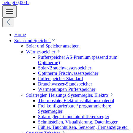
beträgt 0,00 €.
Home
Solar und Speicher
Solar und Speicher anzeigen
Wärmespeicher
Pufferspeicher AS-Premium (passend zum
Optitherm²)
Solar-Brauchwasserspeicher
Optitherm-Frischwasserspeicher
Pufferspeicher Standard
Brauchwasser-Standspeicher
Wärmepumpen-Pufferspeicher
Solarregler, Heizungs-Systemregler, Elektro
Thermostate, Elektroinstallationsmaterial
Frei konfigurierbare / programmierbare
Systemregler
Solarregler, Temperaturdifferenzregler
Schnittstellen, Visualisierung, Datenlogger
Fühler, Tauchhülsen, Sensoren, Fernanzeige etc.