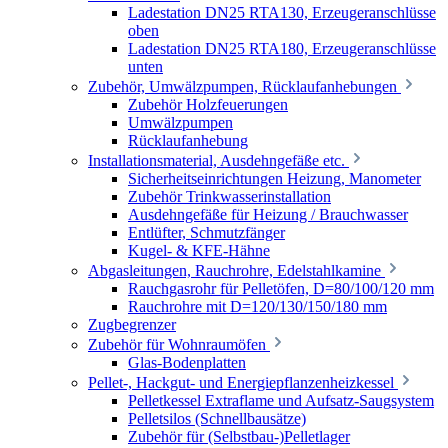
Ladestation DN25 RTA130, Erzeugeranschlüsse
oben
Ladestation DN25 RTA180, Erzeugeranschlüsse
unten
Zubehör, Umwälzpumpen, Rücklaufanhebungen
Zubehör Holzfeuerungen
Umwälzpumpen
Rücklaufanhebung
Installationsmaterial, Ausdehngefäße etc.
Sicherheitseinrichtungen Heizung, Manometer
Zubehör Trinkwasserinstallation
Ausdehngefäße für Heizung / Brauchwasser
Entlüfter, Schmutzfänger
Kugel- & KFE-Hähne
Abgasleitungen, Rauchrohre, Edelstahlkamine
Rauchgasrohr für Pelletöfen, D=80/100/120 mm
Rauchrohre mit D=120/130/150/180 mm
Zugbegrenzer
Zubehör für Wohnraumöfen
Glas-Bodenplatten
Pellet-, Hackgut- und Energiepflanzenheizkessel
Pelletkessel Extraflame und Aufsatz-Saugsystem
Pelletsilos (Schnellbausätze)
Zubehör für (Selbstbau-)Pelletlager