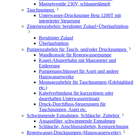
Magnetventile 230V, schlaggedämpft
Tauchpumpen
Unterwasser-Druckpumpe Beta 1200T mit
integrierter Steuerung
Zisternenzubehör: beruhigter Zulauf+Überlaufsiphon
Beruhigter Zulauf
Überlaufsiphon
Pumpenzubehör für Tauch- und/oder Druckpumpen
Wandkonsole für Regenwasserpumpe
Kugel-Absperrhahn mit Manometer und
Entleerung
Pumpenanschlussset für Aspri und andere
Hauswasserwerke
Montagezubehör für Tauchpumpen (Edelstahlseil
etc.)
Kabelverbindung für kurzzeitigen oder
dauerhaften Unterwassereinsatz
Druck-Durchfluss-Steuerungen für
Tauchpumpen, Aspri etc.
Schwimmende Entnahmen, Schläuche, Zubehör
Ansaugfilter, schwimmende Entnahmen
Schläuche, Anschlusszubehör, Kennzeichnung
Regenwasser-Druckpumpen (Hauswasserwerke)