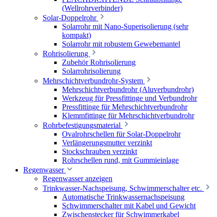
(Wellrohrverbinder)
Solar-Doppelrohr
Solarrohr mit Nano-Superisolierung (sehr
kompakt)
Solarrohr mit robustem Gewebemantel
Rohrisolierung
Zubehör Rohrisolierung
Solarrohrisolierung
Mehrschichtverbundrohr-System
Mehrschichtverbundrohr (Aluverbundrohr)
Werkzeug für Pressfittinge und Verbundrohr
Pressfittinge für Mehrschichtverbundrohr
Klemmfittinge für Mehrschichtverbundrohr
Rohrbefestigungsmaterial
Ovalrohrschellen für Solar-Doppelrohr
Verlängerungsmutter verzinkt
Stockschrauben verzinkt
Rohrschellen rund, mit Gummieinlage
Regenwasser
Regenwasser anzeigen
Trinkwasser-Nachspeisung, Schwimmerschalter etc.
Automatische Trinkwassernachspeisung
Schwimmerschalter mit Kabel und Gewicht
Zwischenstecker für Schwimmerkabel