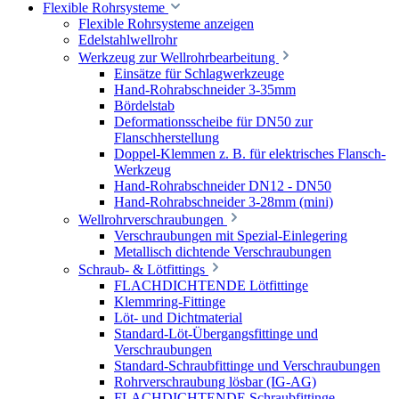
Flexible Rohrsysteme
Flexible Rohrsysteme anzeigen
Edelstahlwellrohr
Werkzeug zur Wellrohrbearbeitung
Einsätze für Schlagwerkzeuge
Hand-Rohrabschneider 3-35mm
Bördelstab
Deformationsscheibe für DN50 zur
Flanschherstellung
Doppel-Klemmen z. B. für elektrisches Flansch-
Werkzeug
Hand-Rohrabschneider DN12 - DN50
Hand-Rohrabschneider 3-28mm (mini)
Wellrohrverschraubungen
Verschraubungen mit Spezial-Einlegering
Metallisch dichtende Verschraubungen
Schraub- & Lötfittings
FLACHDICHTENDE Lötfittinge
Klemmring-Fittinge
Löt- und Dichtmaterial
Standard-Löt-Übergangsfittinge und
Verschraubungen
Standard-Schraubfittinge und Verschraubungen
Rohrverschraubung lösbar (IG-AG)
FLACHDICHTENDE Schraubfittinge