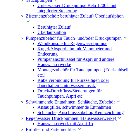
Tauchpumpen
Unterwasser-Druckpumpe Beta 1200T mit
integrierter Steuerung
Zisternenzubehör: beruhigter Zulauf+Überlaufsiphon
Beruhigter Zulauf
Überlaufsiphon
Pumpenzubehör für Tauch- und/oder Druckpumpen
Wandkonsole für Regenwasserpumpe
Kugel-Absperrhahn mit Manometer und
Entleerung
Pumpenanschlussset für Aspri und andere
Hauswasserwerke
Montagezubehör für Tauchpumpen (Edelstahlseil
etc.)
Kabelverbindung für kurzzeitigen oder
dauerhaften Unterwassereinsatz
Druck-Durchfluss-Steuerungen für
Tauchpumpen, Aspri etc.
Schwimmende Entnahmen, Schläuche, Zubehör
Ansaugfilter, schwimmende Entnahmen
Schläuche, Anschlusszubehör, Kennzeichnung
Regenwasser-Druckpumpen (Hauswasserwerke)
Hauswasserwerk mit Aspri 15
Erdfilter und Zisternenfilter