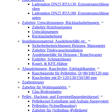
Ladestation DN25 RTA130, Erzeugeranschlüsse
oben
Ladestation DN25 RTA180, Erzeugeranschlüsse
unten
Zubehör, Umwälzpumpen, Rücklaufanhebungen
Zubehör Holzfeuerungen
Umwälzpumpen
Rücklaufanhebung
Installationsmaterial, Ausdehngefäße etc.
Sicherheitseinrichtungen Heizung, Manometer
Zubehör Trinkwasserinstallation
Ausdehngefäße für Heizung / Brauchwasser
Entlüfter, Schmutzfänger
Kugel- & KFE-Hähne
Abgasleitungen, Rauchrohre, Edelstahlkamine
Rauchgasrohr für Pelletöfen, D=80/100/120 mm
Rauchrohre mit D=120/130/150/180 mm
Zugbegrenzer
Zubehör für Wohnraumöfen
Glas-Bodenplatten
Pellet-, Hackgut- und Energiepflanzenheizkessel
Pelletkessel Extraflame und Aufsatz-Saugsystem
Pelletsilos (Schnellbausätze)
Zubehör für (Selbstbau-)Pelletlager