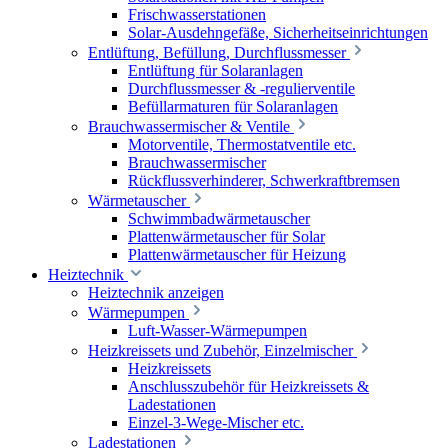
Frischwasserstationen
Solar-Ausdehngefäße, Sicherheitseinrichtungen
Entlüftung, Befüllung, Durchflussmesser
Entlüftung für Solaranlagen
Durchflussmesser & -regulierventile
Befüllarmaturen für Solaranlagen
Brauchwassermischer & Ventile
Motorventile, Thermostatventile etc.
Brauchwassermischer
Rückflussverhinderer, Schwerkraftbremsen
Wärmetauscher
Schwimmbadwärmetauscher
Plattenwärmetauscher für Solar
Plattenwärmetauscher für Heizung
Heiztechnik
Heiztechnik anzeigen
Wärmepumpen
Luft-Wasser-Wärmepumpen
Heizkreissets und Zubehör, Einzelmischer
Heizkreissets
Anschlusszubehör für Heizkreissets &
Ladestationen
Einzel-3-Wege-Mischer etc.
Ladestationen