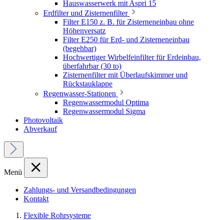
Hauswasserwerk mit Aspri 15
Erdfilter und Zisternenfilter
Filter E150 z. B. für Zisterneneinbau ohne
Höhenversatz
Filter E250 für Erd- und Zisterneneinbau
(begehbar)
Hochwertiger Wirbelfeinfilter für Erdeinbau,
überfahrbar (30 to)
Zisternenfilter mit Überlaufskimmer und
Rückstauklappe
Regenwasser-Stationen
Regenwassermodul Optima
Regenwassermodul Sigma
Photovoltaik
Abverkauf
Menü
Zahlungs- und Versandbedingungen
Kontakt
Flexible Rohrsysteme