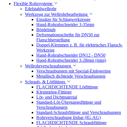
Flexible Rohrsysteme
Edelstahlwellrohr
Werkzeug zur Wellrohrbearbeitung
Einsätze für Schlagwerkzeuge
Hand-Rohrabschneider 3-35mm
Bördelstab
Deformationsscheibe für DN50 zur
Flanschherstellung
Doppel-Klemmen z. B. für elektrisches Flansch-
Werkzeug
Hand-Rohrabschneider DN12 - DN50
Hand-Rohrabschneider 3-28mm (mini)
Wellrohrverschraubungen
Verschraubungen mit Spezial-Einlegering
Metallisch dichtende Verschraubungen
Schraub- & Lötfittings
FLACHDICHTENDE Lötfittinge
Klemmring-Fittinge
Löt- und Dichtmaterial
Standard-Löt-Übergangsfittinge und
Verschraubungen
Standard-Schraubfittinge und Verschraubungen
Rohrverschraubung lösbar (IG-AG)
FLACHDICHTENDE Schraubfittinge