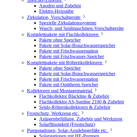
Speicher-Zubehör
Anoden und Zubehör
Elektro-Heizstäbe
Zirkulation, Vorschaltgeräte
Spezielle Zirkulationssysteme
Wasch- und Spülmaschinen-Vorschaltgeräte
Komplettpakete mit Flachkollektoren
Pakete ohne Speicher
Pakete mit Solar-Brauchwasserspeicher
Pakete mit Frischwasserstation
Pakete mit Frischwasser-Speicher
Komplettpakete mit Röhrenkollektoren
Pakete ohne Speicher
Pakete mit Solar-Brauchwasserspeicher
Pakete mit Frischwasserstation
Pakete mit Optitherm Speicher
Kollektoren und Montagematerial
Flachkollektor Blackline & Zubehör
Flachkollektor AS-Sunline 2100 & Zubehör
Seido-Röhrenkollektoren & Zubehör
Frostschutz, Werkzeug etc.
Anlagenbefüllung, Zubehör und Werkzeug
Solarflüssigkeit (Frostschutz)
Pumpstationen, Solar-Ausdehngefäße etc.
Solarstationen mit HE-Pumpen