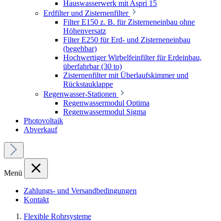
Hauswasserwerk mit Aspri 15
Erdfilter und Zisternenfilter
Filter E150 z. B. für Zisterneneinbau ohne
Höhenversatz
Filter E250 für Erd- und Zisterneneinbau
(begehbar)
Hochwertiger Wirbelfeinfilter für Erdeinbau,
überfahrbar (30 to)
Zisternenfilter mit Überlaufskimmer und
Rückstauklappe
Regenwasser-Stationen
Regenwassermodul Optima
Regenwassermodul Sigma
Photovoltaik
Abverkauf
Menü
Zahlungs- und Versandbedingungen
Kontakt
Flexible Rohrsysteme