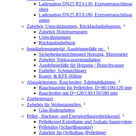
Ladestation DN25 RTA130, Erzeugeranschlüsse
oben
Ladestation DN25 RTA180, Erzeugeranschlüsse
unten
Zubehör, Umwälzpumpen, Rücklaufanhebungen
Zubehör Holzfeuerungen
Umwälzpumpen
Rücklaufanhebung
Installationsmaterial, Ausdehngefäße etc.
Sicherheitseinrichtungen Heizung, Manometer
Zubehör Trinkwasserinstallation
Ausdehngefäße für Heizung / Brauchwasser
Entlüfter, Schmutzfänger
Kugel- & KFE-Hähne
Abgasleitungen, Rauchrohre, Edelstahlkamine
Rauchgasrohr für Pelletöfen, D=80/100/120 mm
Rauchrohre mit D=120/130/150/180 mm
Zugbegrenzer
Zubehör für Wohnraumöfen
Glas-Bodenplatten
Pellet-, Hackgut- und Energiepflanzenheizkessel
Pelletkessel Extraflame und Aufsatz-Saugsystem
Pelletsilos (Schnellbausätze)
Zubehör für (Selbstbau-)Pelletlager