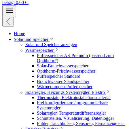
beträgt 0,00 €.
Home
Solar und Speicher
Solar und Speicher anzeigen
Wärmespeicher
Pufferspeicher AS-Premium (passend zum
Optitherm²)
Solar-Brauchwasserspeicher
Optitherm-Frischwasserspeicher
Pufferspeicher Standard
Brauchwasser-Standspeicher
Wärmepumpen-Pufferspeicher
Solarregler, Heizungs-Systemregler, Elektro
Thermostate, Elektroinstallationsmaterial
Frei konfigurierbare / programmierbare
Systemregler
Solarregler, Temperaturdifferenzregler
Schnittstellen, Visualisierung, Datenlogger
Fühler, Tauchhülsen, Sensoren, Fernanzeige etc.