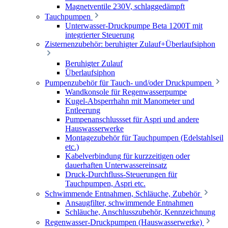
Magnetventile 230V, schlaggedämpft
Tauchpumpen
Unterwasser-Druckpumpe Beta 1200T mit
integrierter Steuerung
Zisternenzubehör: beruhigter Zulauf+Überlaufsiphon
Beruhigter Zulauf
Überlaufsiphon
Pumpenzubehör für Tauch- und/oder Druckpumpen
Wandkonsole für Regenwasserpumpe
Kugel-Absperrhahn mit Manometer und
Entleerung
Pumpenanschlussset für Aspri und andere
Hauswasserwerke
Montagezubehör für Tauchpumpen (Edelstahlseil
etc.)
Kabelverbindung für kurzzeitigen oder
dauerhaften Unterwassereinsatz
Druck-Durchfluss-Steuerungen für
Tauchpumpen, Aspri etc.
Schwimmende Entnahmen, Schläuche, Zubehör
Ansaugfilter, schwimmende Entnahmen
Schläuche, Anschlusszubehör, Kennzeichnung
Regenwasser-Druckpumpen (Hauswasserwerke)