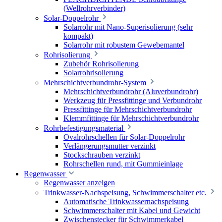
(Wellrohrverbinder)
Solar-Doppelrohr
Solarrohr mit Nano-Superisolierung (sehr
kompakt)
Solarrohr mit robustem Gewebemantel
Rohrisolierung
Zubehör Rohrisolierung
Solarrohrisolierung
Mehrschichtverbundrohr-System
Mehrschichtverbundrohr (Aluverbundrohr)
Werkzeug für Pressfittinge und Verbundrohr
Pressfittinge für Mehrschichtverbundrohr
Klemmfittinge für Mehrschichtverbundrohr
Rohrbefestigungsmaterial
Ovalrohrschellen für Solar-Doppelrohr
Verlängerungsmutter verzinkt
Stockschrauben verzinkt
Rohrschellen rund, mit Gummieinlage
Regenwasser
Regenwasser anzeigen
Trinkwasser-Nachspeisung, Schwimmerschalter etc.
Automatische Trinkwassernachspeisung
Schwimmerschalter mit Kabel und Gewicht
Zwischenstecker für Schwimmerkabel