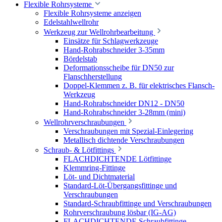
Flexible Rohrsysteme
Flexible Rohrsysteme anzeigen
Edelstahlwellrohr
Werkzeug zur Wellrohrbearbeitung
Einsätze für Schlagwerkzeuge
Hand-Rohrabschneider 3-35mm
Bördelstab
Deformationsscheibe für DN50 zur
Flanschherstellung
Doppel-Klemmen z. B. für elektrisches Flansch-
Werkzeug
Hand-Rohrabschneider DN12 - DN50
Hand-Rohrabschneider 3-28mm (mini)
Wellrohrverschraubungen
Verschraubungen mit Spezial-Einlegering
Metallisch dichtende Verschraubungen
Schraub- & Lötfittings
FLACHDICHTENDE Lötfittinge
Klemmring-Fittinge
Löt- und Dichtmaterial
Standard-Löt-Übergangsfittinge und
Verschraubungen
Standard-Schraubfittinge und Verschraubungen
Rohrverschraubung lösbar (IG-AG)
FLACHDICHTENDE Schraubfittinge