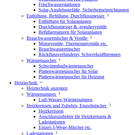
Frischwasserstationen
Solar-Ausdehngefäße, Sicherheitseinrichtungen
Entlüftung, Befüllung, Durchflussmesser
Entlüftung für Solaranlagen
Durchflussmesser & -regulierventile
Befüllarmaturen für Solaranlagen
Brauchwassermischer & Ventile
Motorventile, Thermostatventile etc.
Brauchwassermischer
Rückflussverhinderer, Schwerkraftbremsen
Wärmetauscher
Schwimmbadwärmetauscher
Plattenwärmetauscher für Solar
Plattenwärmetauscher für Heizung
Heiztechnik
Heiztechnik anzeigen
Wärmepumpen
Luft-Wasser-Wärmepumpen
Heizkreissets und Zubehör, Einzelmischer
Heizkreissets
Anschlusszubehör für Heizkreissets &
Ladestationen
Einzel-3-Wege-Mischer etc.
Ladestationen