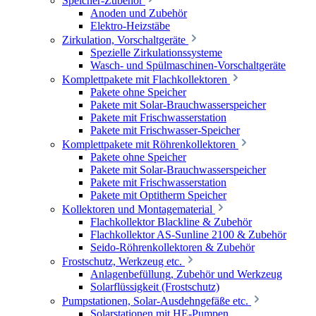
Speicher-Zubehör
Anoden und Zubehör
Elektro-Heizstäbe
Zirkulation, Vorschaltgeräte
Spezielle Zirkulationssysteme
Wasch- und Spülmaschinen-Vorschaltgeräte
Komplettpakete mit Flachkollektoren
Pakete ohne Speicher
Pakete mit Solar-Brauchwasserspeicher
Pakete mit Frischwasserstation
Pakete mit Frischwasser-Speicher
Komplettpakete mit Röhrenkollektoren
Pakete ohne Speicher
Pakete mit Solar-Brauchwasserspeicher
Pakete mit Frischwasserstation
Pakete mit Optitherm Speicher
Kollektoren und Montagematerial
Flachkollektor Blackline & Zubehör
Flachkollektor AS-Sunline 2100 & Zubehör
Seido-Röhrenkollektoren & Zubehör
Frostschutz, Werkzeug etc.
Anlagenbefüllung, Zubehör und Werkzeug
Solarflüssigkeit (Frostschutz)
Pumpstationen, Solar-Ausdehngefäße etc.
Solarstationen mit HE-Pumpen