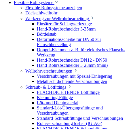
Flexible Rohrsysteme
Flexible Rohrsysteme anzeigen
Edelstahlwellrohr
Werkzeug zur Wellrohrbearbeitung
Einsätze für Schlagwerkzeuge
Hand-Rohrabschneider 3-35mm
Bördelstab
Deformationsscheibe für DN50 zur
Flanschherstellung
Doppel-Klemmen z. B. für elektrisches Flansch-
Werkzeug
Hand-Rohrabschneider DN12 - DN50
Hand-Rohrabschneider 3-28mm (mini)
Wellrohrverschraubungen
Verschraubungen mit Spezial-Einlegering
Metallisch dichtende Verschraubungen
Schraub- & Lötfittings
FLACHDICHTENDE Lötfittinge
Klemmring-Fittinge
Löt- und Dichtmaterial
Standard-Löt-Übergangsfittinge und
Verschraubungen
Standard-Schraubfittinge und Verschraubungen
Rohrverschraubung lösbar (IG-AG)
FLACHDICHTENDE Schraubfittinge