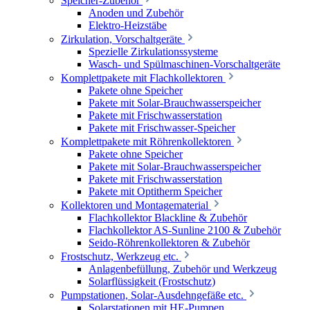
Speicher-Zubehör
Anoden und Zubehör
Elektro-Heizstäbe
Zirkulation, Vorschaltgeräte
Spezielle Zirkulationssysteme
Wasch- und Spülmaschinen-Vorschaltgeräte
Komplettpakete mit Flachkollektoren
Pakete ohne Speicher
Pakete mit Solar-Brauchwasserspeicher
Pakete mit Frischwasserstation
Pakete mit Frischwasser-Speicher
Komplettpakete mit Röhrenkollektoren
Pakete ohne Speicher
Pakete mit Solar-Brauchwasserspeicher
Pakete mit Frischwasserstation
Pakete mit Optitherm Speicher
Kollektoren und Montagematerial
Flachkollektor Blackline & Zubehör
Flachkollektor AS-Sunline 2100 & Zubehör
Seido-Röhrenkollektoren & Zubehör
Frostschutz, Werkzeug etc.
Anlagenbefüllung, Zubehör und Werkzeug
Solarflüssigkeit (Frostschutz)
Pumpstationen, Solar-Ausdehngefäße etc.
Solarstationen mit HE-Pumpen