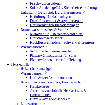
Frischwasserstationen
Solar-Ausdehngefäße, Sicherheitseinrichtungen
Entlüftung, Befüllung, Durchflussmesser
Entlüftung für Solaranlagen
Durchflussmesser & -regulierventile
Befüllarmaturen für Solaranlagen
Brauchwassermischer & Ventile
Motorventile, Thermostatventile etc.
Brauchwassermischer
Rückflussverhinderer, Schwerkraftbremsen
Wärmetauscher
Schwimmbadwärmetauscher
Plattenwärmetauscher für Solar
Plattenwärmetauscher für Heizung
Heiztechnik
Heiztechnik anzeigen
Wärmepumpen
Luft-Wasser-Wärmepumpen
Heizkreissets und Zubehör, Einzelmischer
Heizkreissets
Anschlusszubehör für Heizkreissets &
Ladestationen
Einzel-3-Wege-Mischer etc.
Ladestationen