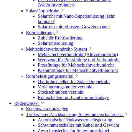
(Wellrohrverbinder)
Solar-Doppelrohr
Solarrohr mit Nano-Superisolierung (sehr
kompakt)
Solarrohr mit robustem Gewebemantel
Rohrisolierung
Zubehör Rohrisolierung
Solarrohrisolierung
Mehrschichtverbundrohr-System
Mehrschichtverbundrohr (Aluverbundrohr)
Werkzeug für Pressfittinge und Verbundrohr
Pressfittinge für Mehrschichtverbundrohr
Klemmfittinge für Mehrschichtverbundrohr
Rohrbefestigungsmaterial
Ovalrohrschellen für Solar-Doppelrohr
Verlängerungsmutter verzinkt
Stockschrauben verzinkt
Rohrschellen rund, mit Gummieinlage
Regenwasser
Regenwasser anzeigen
Trinkwasser-Nachspeisung, Schwimmerschalter etc.
Automatische Trinkwassernachspeisung
Schwimmerschalter mit Kabel und Gewicht
Zwischenstecker für Schwimmerkabel