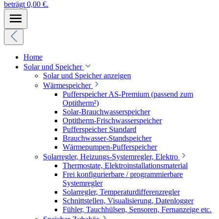
beträgt 0,00 €.
Home
Solar und Speicher
Solar und Speicher anzeigen
Wärmespeicher
Pufferspeicher AS-Premium (passend zum
Optitherm²)
Solar-Brauchwasserspeicher
Optitherm-Frischwasserspeicher
Pufferspeicher Standard
Brauchwasser-Standspeicher
Wärmepumpen-Pufferspeicher
Solarregler, Heizungs-Systemregler, Elektro
Thermostate, Elektroinstallationsmaterial
Frei konfigurierbare / programmierbare
Systemregler
Solarregler, Temperaturdifferenzregler
Schnittstellen, Visualisierung, Datenlogger
Fühler, Tauchhülsen, Sensoren, Fernanzeige etc.