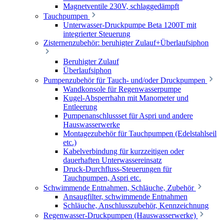
Magnetventile 230V, schlaggedämpft
Tauchpumpen
Unterwasser-Druckpumpe Beta 1200T mit
integrierter Steuerung
Zisternenzubehör: beruhigter Zulauf+Überlaufsiphon
Beruhigter Zulauf
Überlaufsiphon
Pumpenzubehör für Tauch- und/oder Druckpumpen
Wandkonsole für Regenwasserpumpe
Kugel-Absperrhahn mit Manometer und
Entleerung
Pumpenanschlussset für Aspri und andere
Hauswasserwerke
Montagezubehör für Tauchpumpen (Edelstahlseil
etc.)
Kabelverbindung für kurzzeitigen oder
dauerhaften Unterwassereinsatz
Druck-Durchfluss-Steuerungen für
Tauchpumpen, Aspri etc.
Schwimmende Entnahmen, Schläuche, Zubehör
Ansaugfilter, schwimmende Entnahmen
Schläuche, Anschlusszubehör, Kennzeichnung
Regenwasser-Druckpumpen (Hauswasserwerke)