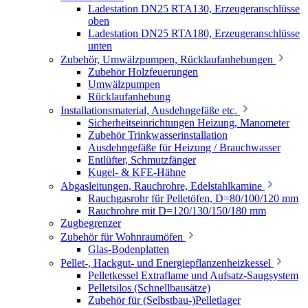
Ladestation DN25 RTA130, Erzeugeranschlüsse
oben
Ladestation DN25 RTA180, Erzeugeranschlüsse
unten
Zubehör, Umwälzpumpen, Rücklaufanhebungen
Zubehör Holzfeuerungen
Umwälzpumpen
Rücklaufanhebung
Installationsmaterial, Ausdehngefäße etc.
Sicherheitseinrichtungen Heizung, Manometer
Zubehör Trinkwasserinstallation
Ausdehngefäße für Heizung / Brauchwasser
Entlüfter, Schmutzfänger
Kugel- & KFE-Hähne
Abgasleitungen, Rauchrohre, Edelstahlkamine
Rauchgasrohr für Pelletöfen, D=80/100/120 mm
Rauchrohre mit D=120/130/150/180 mm
Zugbegrenzer
Zubehör für Wohnraumöfen
Glas-Bodenplatten
Pellet-, Hackgut- und Energiepflanzenheizkessel
Pelletkessel Extraflame und Aufsatz-Saugsystem
Pelletsilos (Schnellbausätze)
Zubehör für (Selbstbau-)Pelletlager