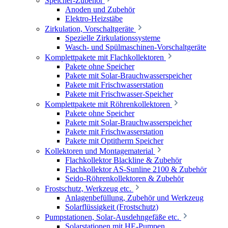
Speicher-Zubehör
Anoden und Zubehör
Elektro-Heizstäbe
Zirkulation, Vorschaltgeräte
Spezielle Zirkulationssysteme
Wasch- und Spülmaschinen-Vorschaltgeräte
Komplettpakete mit Flachkollektoren
Pakete ohne Speicher
Pakete mit Solar-Brauchwasserspeicher
Pakete mit Frischwasserstation
Pakete mit Frischwasser-Speicher
Komplettpakete mit Röhrenkollektoren
Pakete ohne Speicher
Pakete mit Solar-Brauchwasserspeicher
Pakete mit Frischwasserstation
Pakete mit Optitherm Speicher
Kollektoren und Montagematerial
Flachkollektor Blackline & Zubehör
Flachkollektor AS-Sunline 2100 & Zubehör
Seido-Röhrenkollektoren & Zubehör
Frostschutz, Werkzeug etc.
Anlagenbefüllung, Zubehör und Werkzeug
Solarflüssigkeit (Frostschutz)
Pumpstationen, Solar-Ausdehngefäße etc.
Solarstationen mit HE-Pumpen