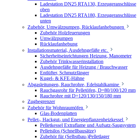
Ladestation DN25 RTA130, Erzeugeranschlüsse
oben
Ladestation DN25 RTA180, Erzeugeranschlüsse
unten
Zubehör, Umwälzpumpen, Rücklaufanhebungen
Zubehör Holzfeuerungen
Umwälzpumpen
Rücklaufanhebung
Installationsmaterial, Ausdehngefäße etc.
Sicherheitseinrichtungen Heizung, Manometer
Zubehör Trinkwasserinstallation
Ausdehngefäße für Heizung / Brauchwasser
Entlüfter, Schmutzfänger
Kugel- & KFE-Hähne
Abgasleitungen, Rauchrohre, Edelstahlkamine
Rauchgasrohr für Pelletöfen, D=80/100/120 mm
Rauchrohre mit D=120/130/150/180 mm
Zugbegrenzer
Zubehör für Wohnraumöfen
Glas-Bodenplatten
Pellet-, Hackgut- und Energiepflanzenheizkessel
Pelletkessel Extraflame und Aufsatz-Saugsystem
Pelletsilos (Schnellbausätze)
Zubehör für (Selbstbau-)Pelletlager