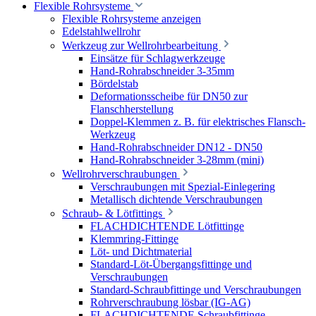
Flexible Rohrsysteme
Flexible Rohrsysteme anzeigen
Edelstahlwellrohr
Werkzeug zur Wellrohrbearbeitung
Einsätze für Schlagwerkzeuge
Hand-Rohrabschneider 3-35mm
Bördelstab
Deformationsscheibe für DN50 zur
Flanschherstellung
Doppel-Klemmen z. B. für elektrisches Flansch-
Werkzeug
Hand-Rohrabschneider DN12 - DN50
Hand-Rohrabschneider 3-28mm (mini)
Wellrohrverschraubungen
Verschraubungen mit Spezial-Einlegering
Metallisch dichtende Verschraubungen
Schraub- & Lötfittings
FLACHDICHTENDE Lötfittinge
Klemmring-Fittinge
Löt- und Dichtmaterial
Standard-Löt-Übergangsfittinge und
Verschraubungen
Standard-Schraubfittinge und Verschraubungen
Rohrverschraubung lösbar (IG-AG)
FLACHDICHTENDE Schraubfittinge