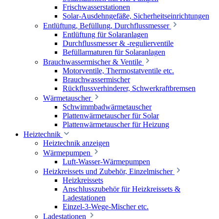
Frischwasserstationen
Solar-Ausdehngefäße, Sicherheitseinrichtungen
Entlüftung, Befüllung, Durchflussmesser
Entlüftung für Solaranlagen
Durchflussmesser & -regulierventile
Befüllarmaturen für Solaranlagen
Brauchwassermischer & Ventile
Motorventile, Thermostatventile etc.
Brauchwassermischer
Rückflussverhinderer, Schwerkraftbremsen
Wärmetauscher
Schwimmbadwärmetauscher
Plattenwärmetauscher für Solar
Plattenwärmetauscher für Heizung
Heiztechnik
Heiztechnik anzeigen
Wärmepumpen
Luft-Wasser-Wärmepumpen
Heizkreissets und Zubehör, Einzelmischer
Heizkreissets
Anschlusszubehör für Heizkreissets &
Ladestationen
Einzel-3-Wege-Mischer etc.
Ladestationen