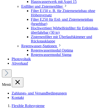
Hauswasserwerk mit Aspri 15
Erdfilter und Zisternenfilter
Filter E150 z. B. für Zisterneneinbau ohne
Höhenversatz
Filter E250 für Erd- und Zisterneneinbau
(begehbar)
Hochwertiger Wirbelfeinfilter für Erdeinbau,
überfahrbar (30 to)
Zisternenfilter mit Überlaufskimmer und
Rückstauklappe
Regenwasser-Stationen
Regenwassermodul Optima
Regenwassermodul Sigma
Photovoltaik
Abverkauf
Menü
Zahlungs- und Versandbedingungen
Kontakt
Flexible Rohrsysteme