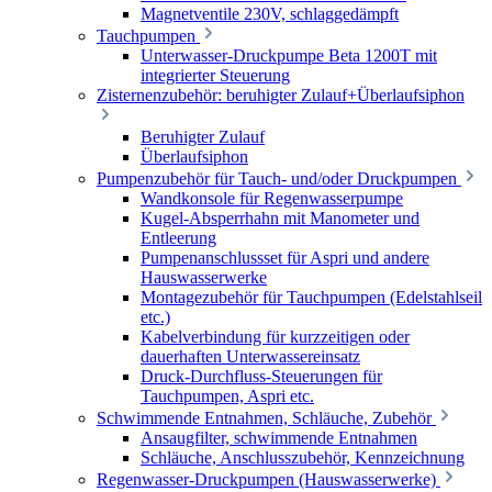
Magnetventile 230V, schlaggedämpft
Tauchpumpen
Unterwasser-Druckpumpe Beta 1200T mit
integrierter Steuerung
Zisternenzubehör: beruhigter Zulauf+Überlaufsiphon
Beruhigter Zulauf
Überlaufsiphon
Pumpenzubehör für Tauch- und/oder Druckpumpen
Wandkonsole für Regenwasserpumpe
Kugel-Absperrhahn mit Manometer und
Entleerung
Pumpenanschlussset für Aspri und andere
Hauswasserwerke
Montagezubehör für Tauchpumpen (Edelstahlseil
etc.)
Kabelverbindung für kurzzeitigen oder
dauerhaften Unterwassereinsatz
Druck-Durchfluss-Steuerungen für
Tauchpumpen, Aspri etc.
Schwimmende Entnahmen, Schläuche, Zubehör
Ansaugfilter, schwimmende Entnahmen
Schläuche, Anschlusszubehör, Kennzeichnung
Regenwasser-Druckpumpen (Hauswasserwerke)