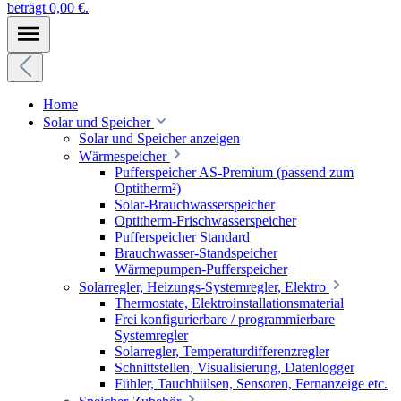
beträgt 0,00 €.
Home
Solar und Speicher
Solar und Speicher anzeigen
Wärmespeicher
Pufferspeicher AS-Premium (passend zum
Optitherm²)
Solar-Brauchwasserspeicher
Optitherm-Frischwasserspeicher
Pufferspeicher Standard
Brauchwasser-Standspeicher
Wärmepumpen-Pufferspeicher
Solarregler, Heizungs-Systemregler, Elektro
Thermostate, Elektroinstallationsmaterial
Frei konfigurierbare / programmierbare
Systemregler
Solarregler, Temperaturdifferenzregler
Schnittstellen, Visualisierung, Datenlogger
Fühler, Tauchhülsen, Sensoren, Fernanzeige etc.