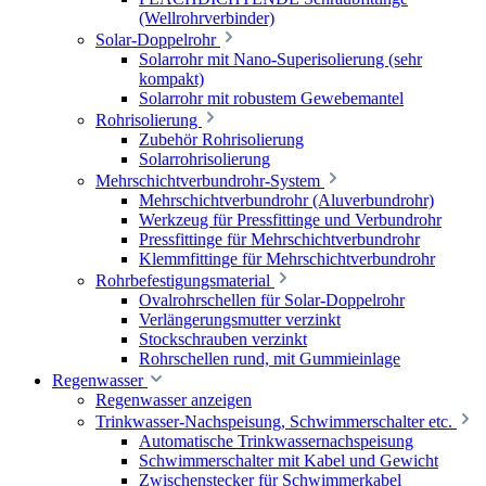
(Wellrohrverbinder)
Solar-Doppelrohr
Solarrohr mit Nano-Superisolierung (sehr
kompakt)
Solarrohr mit robustem Gewebemantel
Rohrisolierung
Zubehör Rohrisolierung
Solarrohrisolierung
Mehrschichtverbundrohr-System
Mehrschichtverbundrohr (Aluverbundrohr)
Werkzeug für Pressfittinge und Verbundrohr
Pressfittinge für Mehrschichtverbundrohr
Klemmfittinge für Mehrschichtverbundrohr
Rohrbefestigungsmaterial
Ovalrohrschellen für Solar-Doppelrohr
Verlängerungsmutter verzinkt
Stockschrauben verzinkt
Rohrschellen rund, mit Gummieinlage
Regenwasser
Regenwasser anzeigen
Trinkwasser-Nachspeisung, Schwimmerschalter etc.
Automatische Trinkwassernachspeisung
Schwimmerschalter mit Kabel und Gewicht
Zwischenstecker für Schwimmerkabel