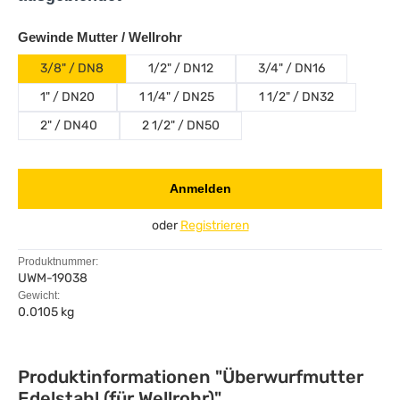
auswählen
Gewinde Mutter / Wellrohr
3/8" / DN8
1/2" / DN12
3/4" / DN16
1" / DN20
1 1/4" / DN25
1 1/2" / DN32
2" / DN40
2 1/2" / DN50
Anmelden
oder
Registrieren
Produktnummer:
UWM-19038
Gewicht:
0.0105 kg
Produktinformationen "Überwurfmutter
Edelstahl (für Wellrohr)"