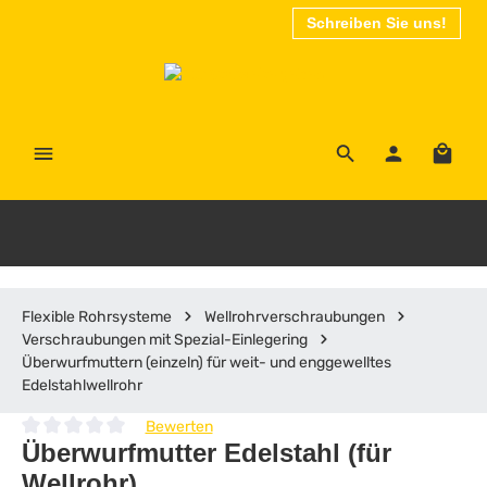
Schreiben Sie uns!
Zum Hauptinhalt springen
Waren
Flexible Rohrsysteme
Wellrohrverschraubungen
Verschraubungen mit Spezial-Einlegering
Überwurfmuttern (einzeln) für weit- und enggewelltes
Edelstahlwellrohr
Bewerten
Durchschnittliche Bewertung von 0 von 5 Sternen
Überwurfmutter Edelstahl (für
Wellrohr)