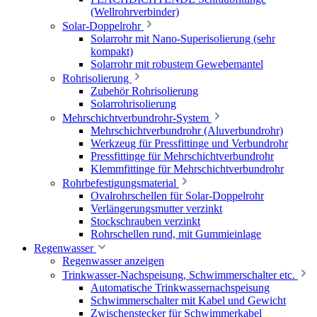
(Wellrohrverbinder)
Solar-Doppelrohr
Solarrohr mit Nano-Superisolierung (sehr
kompakt)
Solarrohr mit robustem Gewebemantel
Rohrisolierung
Zubehör Rohrisolierung
Solarrohrisolierung
Mehrschichtverbundrohr-System
Mehrschichtverbundrohr (Aluverbundrohr)
Werkzeug für Pressfittinge und Verbundrohr
Pressfittinge für Mehrschichtverbundrohr
Klemmfittinge für Mehrschichtverbundrohr
Rohrbefestigungsmaterial
Ovalrohrschellen für Solar-Doppelrohr
Verlängerungsmutter verzinkt
Stockschrauben verzinkt
Rohrschellen rund, mit Gummieinlage
Regenwasser
Regenwasser anzeigen
Trinkwasser-Nachspeisung, Schwimmerschalter etc.
Automatische Trinkwassernachspeisung
Schwimmerschalter mit Kabel und Gewicht
Zwischenstecker für Schwimmerkabel