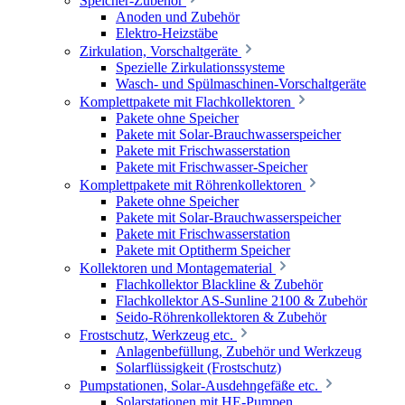
Speicher-Zubehör
Anoden und Zubehör
Elektro-Heizstäbe
Zirkulation, Vorschaltgeräte
Spezielle Zirkulationssysteme
Wasch- und Spülmaschinen-Vorschaltgeräte
Komplettpakete mit Flachkollektoren
Pakete ohne Speicher
Pakete mit Solar-Brauchwasserspeicher
Pakete mit Frischwasserstation
Pakete mit Frischwasser-Speicher
Komplettpakete mit Röhrenkollektoren
Pakete ohne Speicher
Pakete mit Solar-Brauchwasserspeicher
Pakete mit Frischwasserstation
Pakete mit Optitherm Speicher
Kollektoren und Montagematerial
Flachkollektor Blackline & Zubehör
Flachkollektor AS-Sunline 2100 & Zubehör
Seido-Röhrenkollektoren & Zubehör
Frostschutz, Werkzeug etc.
Anlagenbefüllung, Zubehör und Werkzeug
Solarflüssigkeit (Frostschutz)
Pumpstationen, Solar-Ausdehngefäße etc.
Solarstationen mit HE-Pumpen