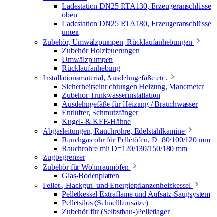
Ladestation DN25 RTA130, Erzeugeranschlüsse
oben
Ladestation DN25 RTA180, Erzeugeranschlüsse
unten
Zubehör, Umwälzpumpen, Rücklaufanhebungen
Zubehör Holzfeuerungen
Umwälzpumpen
Rücklaufanhebung
Installationsmaterial, Ausdehngefäße etc.
Sicherheitseinrichtungen Heizung, Manometer
Zubehör Trinkwasserinstallation
Ausdehngefäße für Heizung / Brauchwasser
Entlüfter, Schmutzfänger
Kugel- & KFE-Hähne
Abgasleitungen, Rauchrohre, Edelstahlkamine
Rauchgasrohr für Pelletöfen, D=80/100/120 mm
Rauchrohre mit D=120/130/150/180 mm
Zugbegrenzer
Zubehör für Wohnraumöfen
Glas-Bodenplatten
Pellet-, Hackgut- und Energiepflanzenheizkessel
Pelletkessel Extraflame und Aufsatz-Saugsystem
Pelletsilos (Schnellbausätze)
Zubehör für (Selbstbau-)Pelletlager