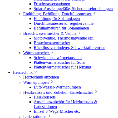
Frischwasserstationen
Solar-Ausdehngefäße, Sicherheitseinrichtungen
Entlüftung, Befüllung, Durchflussmesser
Entlüftung für Solaranlagen
Durchflussmesser & -regulierventile
Befüllarmaturen für Solaranlagen
Brauchwassermischer & Ventile
Motorventile, Thermostatventile etc.
Brauchwassermischer
Rückflussverhinderer, Schwerkraftbremsen
Wärmetauscher
Schwimmbadwärmetauscher
Plattenwärmetauscher für Solar
Plattenwärmetauscher für Heizung
Heiztechnik
Heiztechnik anzeigen
Wärmepumpen
Luft-Wasser-Wärmepumpen
Heizkreissets und Zubehör, Einzelmischer
Heizkreissets
Anschlusszubehör für Heizkreissets &
Ladestationen
Einzel-3-Wege-Mischer etc.
Ladestationen