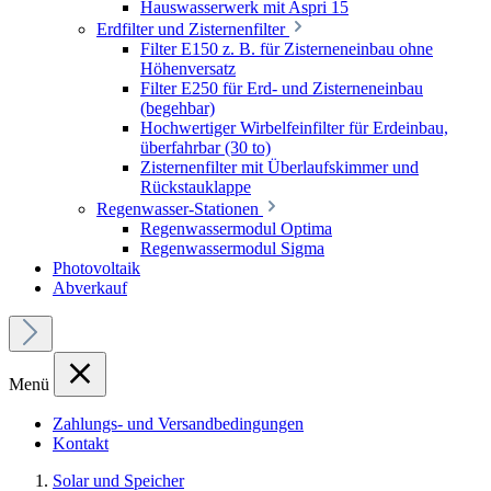
Hauswasserwerk mit Aspri 15
Erdfilter und Zisternenfilter
Filter E150 z. B. für Zisterneneinbau ohne
Höhenversatz
Filter E250 für Erd- und Zisterneneinbau
(begehbar)
Hochwertiger Wirbelfeinfilter für Erdeinbau,
überfahrbar (30 to)
Zisternenfilter mit Überlaufskimmer und
Rückstauklappe
Regenwasser-Stationen
Regenwassermodul Optima
Regenwassermodul Sigma
Photovoltaik
Abverkauf
Menü
Zahlungs- und Versandbedingungen
Kontakt
Solar und Speicher