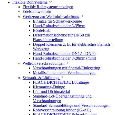
Flexible Rohrsysteme
Flexible Rohrsysteme anzeigen
Edelstahlwellrohr
Werkzeug zur Wellrohrbearbeitung
Einsätze für Schlagwerkzeuge
Hand-Rohrabschneider 3-35mm
Bördelstab
Deformationsscheibe für DN50 zur
Flanschherstellung
Doppel-Klemmen z. B. für elektrisches Flansch-
Werkzeug
Hand-Rohrabschneider DN12 - DN50
Hand-Rohrabschneider 3-28mm (mini)
Wellrohrverschraubungen
Verschraubungen mit Spezial-Einlegering
Metallisch dichtende Verschraubungen
Schraub- & Lötfittings
FLACHDICHTENDE Lötfittinge
Klemmring-Fittinge
Löt- und Dichtmaterial
Standard-Löt-Übergangsfittinge und
Verschraubungen
Standard-Schraubfittinge und Verschraubungen
Rohrverschraubung lösbar (IG-AG)
FLACHDICHTENDE Schraubfittinge