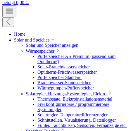
beträgt 0,00 €.
Home
Solar und Speicher
Solar und Speicher anzeigen
Wärmespeicher
Pufferspeicher AS-Premium (passend zum
Optitherm²)
Solar-Brauchwasserspeicher
Optitherm-Frischwasserspeicher
Pufferspeicher Standard
Brauchwasser-Standspeicher
Wärmepumpen-Pufferspeicher
Solarregler, Heizungs-Systemregler, Elektro
Thermostate, Elektroinstallationsmaterial
Frei konfigurierbare / programmierbare
Systemregler
Solarregler, Temperaturdifferenzregler
Schnittstellen, Visualisierung, Datenlogger
Fühler, Tauchhülsen, Sensoren, Fernanzeige etc.