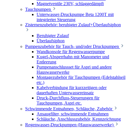
Magnetventile 230V, schlaggedämpft
Tauchpumpen
Unterwasser-Druckpumpe Beta 1200T mit
integrierter Steuerung
Zisternenzubehör: beruhigter Zulauf+Überlaufsiphon
Beruhigter Zulauf
Überlaufsiphon
Pumpenzubehör für Tauch- und/oder Druckpumpen
Wandkonsole für Regenwasserpumpe
Kugel-Absperrhahn mit Manometer und
Entleerung
Pumpenanschlussset für Aspri und andere
Hauswasserwerke
Montagezubehör für Tauchpumpen (Edelstahlseil
etc.)
Kabelverbindung für kurzzeitigen oder
dauerhaften Unterwassereinsatz
Druck-Durchfluss-Steuerungen für
Tauchpumpen, Aspri etc.
Schwimmende Entnahmen, Schläuche, Zubehör
Ansaugfilter, schwimmende Entnahmen
Schläuche, Anschlusszubehör, Kennzeichnung
Regenwasser-Druckpumpen (Hauswasserwerke)