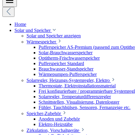
Home
Solar und Speicher
Solar und Speicher anzeigen
Wärmespeicher
Pufferspeicher AS-Premium (passend zum Optithe
Solar-Brauchwasserspeicher
Optitherm-Frischwasserspeicher
Pufferspeicher Standard
Brauchwasser-Standspeicher
Wärmepumpen-Pufferspeicher
Solarregler, Heizungs-Systemregler, Elektro
Thermostate, Elektroinstallationsmaterial
Frei konfigurierbare / programmierbare Systemregl
Solarregler, Temperaturdifferenzregler
Schnittstellen, Visualisierung, Datenlogger
Fühler, Tauchhülsen, Sensoren, Fernanzeige etc.
Speicher-Zubehör
Anoden und Zubehör
Elektro-Heizstäbe
Zirkulation, Vorschaltgeräte