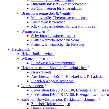
Durchflussmesser & -regulierventile
Befüllarmaturen für Solaranlagen
Brauchwassermischer & Ventile
Motorventile, Thermostatventile etc.
Brauchwassermischer
Rückflussverhinderer, Schwerkraftbremsen
Wärmetauscher
Schwimmbadwärmetauscher
Plattenwärmetauscher für Solar
Plattenwärmetauscher für Heizung
Heiztechnik
Heiztechnik anzeigen
Wärmepumpen
Luft-Wasser-Wärmepumpen
Heizkreissets und Zubehör, Einzelmischer
Heizkreissets
Anschlusszubehör für Heizkreissets & Ladestation
Einzel-3-Wege-Mischer etc.
Ladestationen
Ladestation DN25 RTA130, Erzeugeranschlüsse 
Ladestation DN25 RTA180, Erzeugeranschlüsse u
Zubehör, Umwälzpumpen, Rücklaufanhebungen
Zubehör Holzfeuerungen
Umwälzpumpen