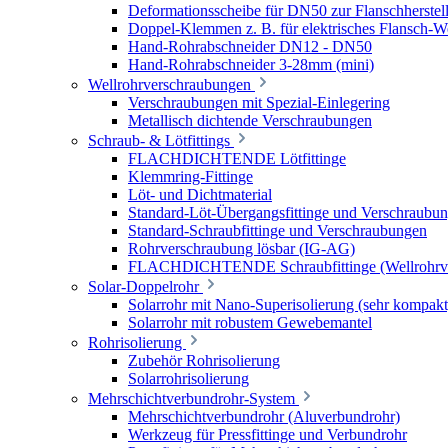
Deformationsscheibe für DN50 zur Flanschherstel
Doppel-Klemmen z. B. für elektrisches Flansch-
Hand-Rohrabschneider DN12 - DN50
Hand-Rohrabschneider 3-28mm (mini)
Wellrohrverschraubungen
Verschraubungen mit Spezial-Einlegering
Metallisch dichtende Verschraubungen
Schraub- & Lötfittings
FLACHDICHTENDE Lötfittinge
Klemmring-Fittinge
Löt- und Dichtmaterial
Standard-Löt-Übergangsfittinge und Verschraubu
Standard-Schraubfittinge und Verschraubungen
Rohrverschraubung lösbar (IG-AG)
FLACHDICHTENDE Schraubfittinge (Wellrohrve
Solar-Doppelrohr
Solarrohr mit Nano-Superisolierung (sehr kompakt
Solarrohr mit robustem Gewebemantel
Rohrisolierung
Zubehör Rohrisolierung
Solarrohrisolierung
Mehrschichtverbundrohr-System
Mehrschichtverbundrohr (Aluverbundrohr)
Werkzeug für Pressfittinge und Verbundrohr