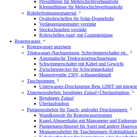
Pressfittinge für Mehrschichtverbundrohr
Klemmfittinge für Mehrschichtverbundrohr
Rohrbefestigungsmaterial
Ovalrohrschellen für Solar-Doppelrohr
Verlängerungsmutter verzinkt
Stockschrauben verzinkt
Rohrschellen rund, mit Gummieinlage
Regenwasser
Regenwasser anzeigen
Trinkwasser-Nachspeisung, Schwimmerschalter etc.
Automatische Trinkwassernachspeisung
Schwimmerschalter mit Kabel und Gewicht
Zwischenstecker für Schwimmerkabel
Magnetventile 230V, schlaggedämpft
Tauchpumpen
Unterwasser-Druckpumpe Beta 1200T mit integrie
Zisternenzubehör: beruhigter Zulauf+Überlaufsiphon
Beruhigter Zulauf
Überlaufsiphon
Pumpenzubehör für Tauch- und/oder Druckpumpen
Wandkonsole für Regenwasserpumpe
Kugel-Absperrhahn mit Manometer und Entleerun
Pumpenanschlussset für Aspri und andere Hauswa
Montagezubehör für Tauchpumpen (Edelstahlseil e