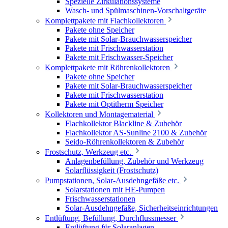
Spezielle Zirkulationssysteme
Wasch- und Spülmaschinen-Vorschaltgeräte
Komplettpakete mit Flachkollektoren
Pakete ohne Speicher
Pakete mit Solar-Brauchwasserspeicher
Pakete mit Frischwasserstation
Pakete mit Frischwasser-Speicher
Komplettpakete mit Röhrenkollektoren
Pakete ohne Speicher
Pakete mit Solar-Brauchwasserspeicher
Pakete mit Frischwasserstation
Pakete mit Optitherm Speicher
Kollektoren und Montagematerial
Flachkollektor Blackline & Zubehör
Flachkollektor AS-Sunline 2100 & Zubehör
Seido-Röhrenkollektoren & Zubehör
Frostschutz, Werkzeug etc.
Anlagenbefüllung, Zubehör und Werkzeug
Solarflüssigkeit (Frostschutz)
Pumpstationen, Solar-Ausdehngefäße etc.
Solarstationen mit HE-Pumpen
Frischwasserstationen
Solar-Ausdehngefäße, Sicherheitseinrichtungen
Entlüftung, Befüllung, Durchflussmesser
Entlüftung für Solaranlagen