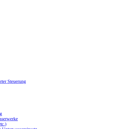
rter Steuerung
g
sserwerke
tc.)