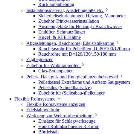
Rücklaufanhebung
Installationsmaterial, Ausdehngefäße etc.
Sicherheitseinrichtungen Heizung, Manometer
Zubehör Trinkwasserinstallation
Ausdehngefäße für Heizung / Brauchwasser
Entlüfter, Schmutzfänger
Kugel- & KFE-Hähne
Abgasleitungen, Rauchrohre, Edelstahlkamine
Rauchgasrohr für Pelletöfen, D=80/100/120 mm
Rauchrohre mit D=120/130/150/180 mm
Zugbegrenzer
Zubehör für Wohnraumöfen
Glas-Bodenplatten
Pellet-, Hackgut- und Energiepflanzenheizkessel
Pelletkessel Extraflame und Aufsatz-Saugsystem
Pelletsilos (Schnellbausätze)
Zubehör für (Selbstbau-)Pelletlager
Flexible Rohrsysteme
Flexible Rohrsysteme anzeigen
Edelstahlwellrohr
Werkzeug zur Wellrohrbearbeitung
Einsätze für Schlagwerkzeuge
Hand-Rohrabschneider 3-35mm
Bördelstab