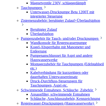
Magnetventile 230V, schlaggedämpft
Tauchpumpen
Unterwasser-Druckpumpe Beta 1200T mit
integrierter Steuerung
Zisternenzubehör: beruhigter Zulauf+Überlaufsiphon
Beruhigter Zulauf
Überlaufsiphon
Pumpenzubehör für Tauch- und/oder Druckpumpen
Wandkonsole für Regenwasserpumpe
Kugel-Absperrhahn mit Manometer und
Entleerung
Pumpenanschlussset für Aspri und andere
Hauswasserwerke
Montagezubehör für Tauchpumpen (Edelstahlseil
etc.)
Kabelverbindung für kurzzeitigen oder
dauerhaften Unterwassereinsatz
Druck-Durchfluss-Steuerungen für
Tauchpumpen, Aspri etc.
Schwimmende Entnahmen, Schläuche, Zubehör
Ansaugfilter, schwimmende Entnahmen
Schläuche, Anschlusszubehör, Kennzeichnung
Regenwasser-Druckpumpen (Hauswasserwerke)