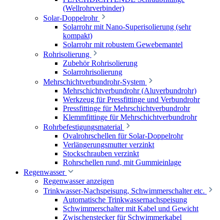
(Wellrohrverbinder)
Solar-Doppelrohr
Solarrohr mit Nano-Superisolierung (sehr
kompakt)
Solarrohr mit robustem Gewebemantel
Rohrisolierung
Zubehör Rohrisolierung
Solarrohrisolierung
Mehrschichtverbundrohr-System
Mehrschichtverbundrohr (Aluverbundrohr)
Werkzeug für Pressfittinge und Verbundrohr
Pressfittinge für Mehrschichtverbundrohr
Klemmfittinge für Mehrschichtverbundrohr
Rohrbefestigungsmaterial
Ovalrohrschellen für Solar-Doppelrohr
Verlängerungsmutter verzinkt
Stockschrauben verzinkt
Rohrschellen rund, mit Gummieinlage
Regenwasser
Regenwasser anzeigen
Trinkwasser-Nachspeisung, Schwimmerschalter etc.
Automatische Trinkwassernachspeisung
Schwimmerschalter mit Kabel und Gewicht
Zwischenstecker für Schwimmerkabel