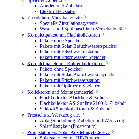
Speicher-Zubehör
Anoden und Zubehör
Elektro-Heizstäbe
Zirkulation, Vorschaltgeräte
Spezielle Zirkulationssysteme
Wasch- und Spülmaschinen-Vorschaltgeräte
Komplettpakete mit Flachkollektoren
Pakete ohne Speicher
Pakete mit Solar-Brauchwasserspeicher
Pakete mit Frischwasserstation
Pakete mit Frischwasser-Speicher
Komplettpakete mit Röhrenkollektoren
Pakete ohne Speicher
Pakete mit Solar-Brauchwasserspeicher
Pakete mit Frischwasserstation
Pakete mit Optitherm Speicher
Kollektoren und Montagematerial
Flachkollektor Blackline & Zubehör
Flachkollektor AS-Sunline 2100 & Zubehör
Seido-Röhrenkollektoren & Zubehör
Frostschutz, Werkzeug etc.
Anlagenbefüllung, Zubehör und Werkzeug
Solarflüssigkeit (Frostschutz)
Pumpstationen, Solar-Ausdehngefäße etc.
Solarstationen mit HE-Pumpen