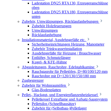
Ladestation DN25 RTA130, Erzeugeranschlüsse
oben
Ladestation DN25 RTA180, Erzeugeranschlüsse
unten
Zubehör, Umwälzpumpen, Rücklaufanhebungen
Zubehör Holzfeuerungen
Umwälzpumpen
Rücklaufanhebung
Installationsmaterial, Ausdehngefäße etc.
Sicherheitseinrichtungen Heizung, Manometer
Zubehör Trinkwasserinstallation
Ausdehngefäße für Heizung / Brauchwasser
Entlüfter, Schmutzfänger
Kugel- & KFE-Hähne
Abgasleitungen, Rauchrohre, Edelstahlkamine
Rauchgasrohr für Pelletöfen, D=80/100/120 mm
Rauchrohre mit D=120/130/150/180 mm
Zugbegrenzer
Zubehör für Wohnraumöfen
Glas-Bodenplatten
Pellet-, Hackgut- und Energiepflanzenheizkessel
Pelletkessel Extraflame und Aufsatz-Saugsystem
Pelletsilos (Schnellbausätze)
Zubehör für (Selbstbau-)Pelletlager