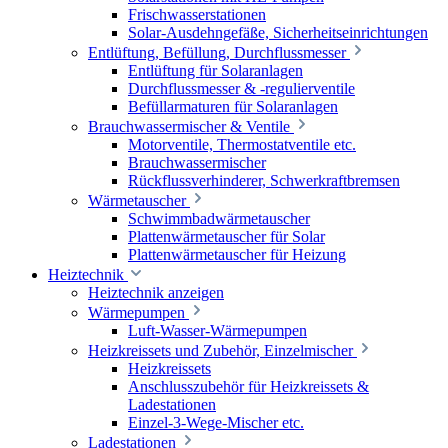
Frischwasserstationen
Solar-Ausdehngefäße, Sicherheitseinrichtungen
Entlüftung, Befüllung, Durchflussmesser
Entlüftung für Solaranlagen
Durchflussmesser & -regulierventile
Befüllarmaturen für Solaranlagen
Brauchwassermischer & Ventile
Motorventile, Thermostatventile etc.
Brauchwassermischer
Rückflussverhinderer, Schwerkraftbremsen
Wärmetauscher
Schwimmbadwärmetauscher
Plattenwärmetauscher für Solar
Plattenwärmetauscher für Heizung
Heiztechnik
Heiztechnik anzeigen
Wärmepumpen
Luft-Wasser-Wärmepumpen
Heizkreissets und Zubehör, Einzelmischer
Heizkreissets
Anschlusszubehör für Heizkreissets &
Ladestationen
Einzel-3-Wege-Mischer etc.
Ladestationen