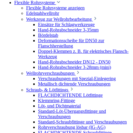
Flexible Rohrsysteme
Flexible Rohrsysteme anzeigen
Edelstahlwellrohr
Werkzeug zur Wellrohrbearbeitung
Einsätze für Schlagwerkzeuge
Hand-Rohrabschneider 3-35mm
Bördelstab
Deformationsscheibe für DN50 zur
Flanschherstellung
Doppel-Klemmen z. B. für elektrisches Flansch-
Werkzeug
Hand-Rohrabschneider DN12 - DN50
Hand-Rohrabschneider 3-28mm (mini)
Wellrohrverschraubungen
Verschraubungen mit Spezial-Einlegering
Metallisch dichtende Verschraubungen
Schraub- & Lötfittings
FLACHDICHTENDE Lötfittinge
Klemmring-Fittinge
Löt- und Dichtmaterial
Standard-Löt-Übergangsfittinge und
Verschraubungen
Standard-Schraubfittinge und Verschraubungen
Rohrverschraubung lösbar (IG-AG)
FLACHDICHTENDE Schraubfittinge