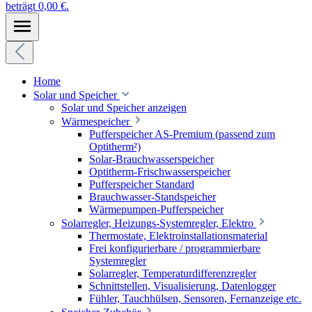
beträgt 0,00 €.
Home
Solar und Speicher
Solar und Speicher anzeigen
Wärmespeicher
Pufferspeicher AS-Premium (passend zum
Optitherm²)
Solar-Brauchwasserspeicher
Optitherm-Frischwasserspeicher
Pufferspeicher Standard
Brauchwasser-Standspeicher
Wärmepumpen-Pufferspeicher
Solarregler, Heizungs-Systemregler, Elektro
Thermostate, Elektroinstallationsmaterial
Frei konfigurierbare / programmierbare
Systemregler
Solarregler, Temperaturdifferenzregler
Schnittstellen, Visualisierung, Datenlogger
Fühler, Tauchhülsen, Sensoren, Fernanzeige etc.