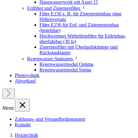
Hauswasserwerk mit Aspri 15
Erdfilter und Zisternenfilter
Filter E150 z. B. für Zisterneneinbau ohne
Höhenversatz
Filter E250 für Erd- und Zisterneneinbau
(begehbar)
Hochwertiger Wirbelfeinfilter für Erdeinbau,
überfahrbar (30 to)
Zisternenfilter mit Überlaufskimmer und
Rückstauklappe
Regenwasser-Stationen
Regenwassermodul Optima
Regenwassermodul Sigma
Photovoltaik
Abverkauf
Menü
Zahlungs- und Versandbedingungen
Kontakt
Heiztechnik