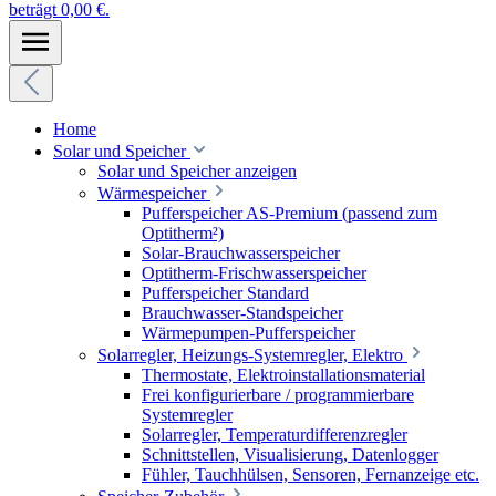
beträgt 0,00 €.
Home
Solar und Speicher
Solar und Speicher anzeigen
Wärmespeicher
Pufferspeicher AS-Premium (passend zum
Optitherm²)
Solar-Brauchwasserspeicher
Optitherm-Frischwasserspeicher
Pufferspeicher Standard
Brauchwasser-Standspeicher
Wärmepumpen-Pufferspeicher
Solarregler, Heizungs-Systemregler, Elektro
Thermostate, Elektroinstallationsmaterial
Frei konfigurierbare / programmierbare
Systemregler
Solarregler, Temperaturdifferenzregler
Schnittstellen, Visualisierung, Datenlogger
Fühler, Tauchhülsen, Sensoren, Fernanzeige etc.