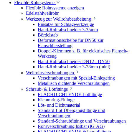
Flexible Rohrsysteme
Flexible Rohrsysteme anzeigen
Edelstahlwellrohr
Werkzeug zur Wellrohrbearbeitung
Einsätze für Schlagwerkzeuge
Hand-Rohrabschneider 3-35mm
Bördelstab
Deformationsscheibe für DN50 zur
Flanschherstellung
Doppel-Klemmen z. B. für elektrisches Flansch-
Werkzeug
Hand-Rohrabschneider DN12 - DN50
Hand-Rohrabschneider 3-28mm (mini)
Wellrohrverschraubungen
Verschraubungen mit Spezial-Einlegering
Metallisch dichtende Verschraubungen
Schraub- & Lötfittings
FLACHDICHTENDE Lötfittinge
Klemmring-Fittinge
Löt- und Dichtmaterial
Standard-Löt-Übergangsfittinge und
Verschraubungen
Standard-Schraubfittinge und Verschraubungen
Rohrverschraubung lösbar (IG-AG)
FLACHDICHTENDE Schraubfittinge