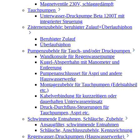
Magnetventile 230V, schlaggedämpft
Tauchpumpen
Unterwasser-Druckpumpe Beta 1200T mit
integrierter Steuerung
Zisternenzubehör: beruhigter Zulauf+Überlaufsiphon
Beruhigter Zulauf
Überlaufsiphon
Pumpenzubehör für Tauch- und/oder Druckpumpen
Wandkonsole für Regenwasserpumpe
Kugel-Absperrhahn mit Manometer und
Entleerung
Pumpenanschlussset für Aspri und andere
Hauswasserwerke
Montagezubehör für Tauchpumpen (Edelstahlseil
etc.)
Kabelverbindung für kurzzeitigen oder
dauerhaften Unterwassereinsatz
Druck-Durchfluss-Steuerungen für
Tauchpumpen, Aspri etc.
Schwimmende Entnahmen, Schläuche, Zubehör
Ansaugfilter, schwimmende Entnahmen
Schläuche, Anschlusszubehör, Kennzeichnung
Regenwasser-Druckpumpen (Hauswasserwerke)