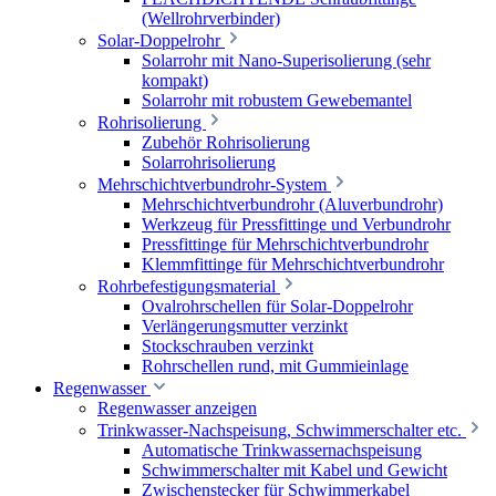
(Wellrohrverbinder)
Solar-Doppelrohr
Solarrohr mit Nano-Superisolierung (sehr
kompakt)
Solarrohr mit robustem Gewebemantel
Rohrisolierung
Zubehör Rohrisolierung
Solarrohrisolierung
Mehrschichtverbundrohr-System
Mehrschichtverbundrohr (Aluverbundrohr)
Werkzeug für Pressfittinge und Verbundrohr
Pressfittinge für Mehrschichtverbundrohr
Klemmfittinge für Mehrschichtverbundrohr
Rohrbefestigungsmaterial
Ovalrohrschellen für Solar-Doppelrohr
Verlängerungsmutter verzinkt
Stockschrauben verzinkt
Rohrschellen rund, mit Gummieinlage
Regenwasser
Regenwasser anzeigen
Trinkwasser-Nachspeisung, Schwimmerschalter etc.
Automatische Trinkwassernachspeisung
Schwimmerschalter mit Kabel und Gewicht
Zwischenstecker für Schwimmerkabel