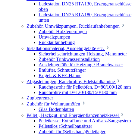
Ladestation DN25 RTA130, Erzeugeranschlüsse
oben
Ladestation DN25 RTA180, Erzeugeranschlüsse
unten
Zubehör, Umwälzpumpen, Rücklaufanhebungen
Zubehör Holzfeuerungen
Umwälzpumpen
Rücklaufanhebung
Installationsmaterial, Ausdehngefäße etc.
Sicherheitseinrichtungen Heizung, Manometer
Zubehör Trinkwasserinstallation
Ausdehngefäße für Heizung / Brauchwasser
Entlüfter, Schmutzfänger
Kugel- & KFE-Hähne
Abgasleitungen, Rauchrohre, Edelstahlkamine
Rauchgasrohr für Pelletöfen, D=80/100/120 mm
Rauchrohre mit D=120/130/150/180 mm
Zugbegrenzer
Zubehör für Wohnraumöfen
Glas-Bodenplatten
Pellet-, Hackgut- und Energiepflanzenheizkessel
Pelletkessel Extraflame und Aufsatz-Saugsystem
Pelletsilos (Schnellbausätze)
Zubehör für (Selbstbau-)Pelletlager