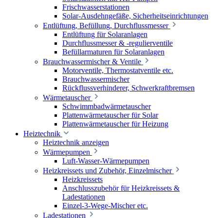
Frischwasserstationen
Solar-Ausdehngefäße, Sicherheitseinrichtungen
Entlüftung, Befüllung, Durchflussmesser
Entlüftung für Solaranlagen
Durchflussmesser & -regulierventile
Befüllarmaturen für Solaranlagen
Brauchwassermischer & Ventile
Motorventile, Thermostatventile etc.
Brauchwassermischer
Rückflussverhinderer, Schwerkraftbremsen
Wärmetauscher
Schwimmbadwärmetauscher
Plattenwärmetauscher für Solar
Plattenwärmetauscher für Heizung
Heiztechnik
Heiztechnik anzeigen
Wärmepumpen
Luft-Wasser-Wärmepumpen
Heizkreissets und Zubehör, Einzelmischer
Heizkreissets
Anschlusszubehör für Heizkreissets &
Ladestationen
Einzel-3-Wege-Mischer etc.
Ladestationen