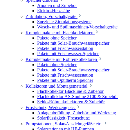
Speicher-Zubehör
Anoden und Zubehör
Elektro-Heizstäbe
Zirkulation, Vorschaltgeräte
Spezielle Zirkulationssysteme
Wasch- und Spülmaschinen-Vorschaltgeräte
Komplettpakete mit Flachkollektoren
Pakete ohne Speicher
Pakete mit Solar-Brauchwasserspeicher
Pakete mit Frischwasserstation
Pakete mit Frischwasser-Speicher
Komplettpakete mit Röhrenkollektoren
Pakete ohne Speicher
Pakete mit Solar-Brauchwasserspeicher
Pakete mit Frischwasserstation
Pakete mit Optitherm Speicher
Kollektoren und Montagematerial
Flachkollektor Blackline & Zubehör
Flachkollektor AS-Sunline 2100 & Zubehör
Seido-Röhrenkollektoren & Zubehör
Frostschutz, Werkzeug etc.
Anlagenbefüllung, Zubehör und Werkzeug
Solarflüssigkeit (Frostschutz)
Pumpstationen, Solar-Ausdehngefäße etc.
Solarstationen mit HE-Pumpen