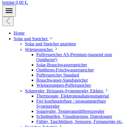
beträgt 0,00 €.
Home
Solar und Speicher
Solar und Speicher anzeigen
Wärmespeicher
Pufferspeicher AS-Premium (passend zum
Optitherm²)
Solar-Brauchwasserspeicher
Optitherm-Frischwasserspeicher
Pufferspeicher Standard
Brauchwasser-Standspeicher
Wärmepumpen-Pufferspeicher
Solarregler, Heizungs-Systemregler, Elektro
Thermostate, Elektroinstallationsmaterial
Frei konfigurierbare / programmierbare
Systemregler
Solarregler, Temperaturdifferenzregler
Schnittstellen, Visualisierung, Datenlogger
Fühler, Tauchhülsen, Sensoren, Fernanzeige etc.