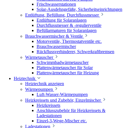
Frischwasserstationen
Solar-Ausdehngefäße, Sicherheitseinrichtungen
Entlüftung, Befüllung, Durchflussmesser
Entlüftung für Solaranlagen
Durchflussmesser & -regulierventile
Befüllarmaturen für Solaranlagen
Brauchwassermischer & Ventile
Motorventile, Thermostatventile etc.
Brauchwassermischer
Rückflussverhinderer, Schwerkraftbremsen
Wärmetauscher
Schwimmbadwärmetauscher
Plattenwärmetauscher für Solar
Plattenwärmetauscher für Heizung
Heiztechnik
Heiztechnik anzeigen
Wärmepumpen
Luft-Wasser-Wärmepumpen
Heizkreissets und Zubehör, Einzelmischer
Heizkreissets
Anschlusszubehör für Heizkreissets &
Ladestationen
Einzel-3-Wege-Mischer etc.
Ladestationen