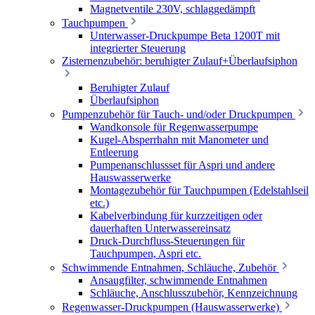
Magnetventile 230V, schlaggedämpft
Tauchpumpen
Unterwasser-Druckpumpe Beta 1200T mit
integrierter Steuerung
Zisternenzubehör: beruhigter Zulauf+Überlaufsiphon
Beruhigter Zulauf
Überlaufsiphon
Pumpenzubehör für Tauch- und/oder Druckpumpen
Wandkonsole für Regenwasserpumpe
Kugel-Absperrhahn mit Manometer und
Entleerung
Pumpenanschlussset für Aspri und andere
Hauswasserwerke
Montagezubehör für Tauchpumpen (Edelstahlseil
etc.)
Kabelverbindung für kurzzeitigen oder
dauerhaften Unterwassereinsatz
Druck-Durchfluss-Steuerungen für
Tauchpumpen, Aspri etc.
Schwimmende Entnahmen, Schläuche, Zubehör
Ansaugfilter, schwimmende Entnahmen
Schläuche, Anschlusszubehör, Kennzeichnung
Regenwasser-Druckpumpen (Hauswasserwerke)