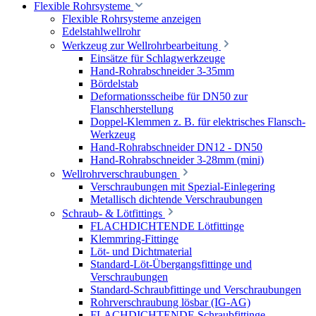
Flexible Rohrsysteme
Flexible Rohrsysteme anzeigen
Edelstahlwellrohr
Werkzeug zur Wellrohrbearbeitung
Einsätze für Schlagwerkzeuge
Hand-Rohrabschneider 3-35mm
Bördelstab
Deformationsscheibe für DN50 zur
Flanschherstellung
Doppel-Klemmen z. B. für elektrisches Flansch-
Werkzeug
Hand-Rohrabschneider DN12 - DN50
Hand-Rohrabschneider 3-28mm (mini)
Wellrohrverschraubungen
Verschraubungen mit Spezial-Einlegering
Metallisch dichtende Verschraubungen
Schraub- & Lötfittings
FLACHDICHTENDE Lötfittinge
Klemmring-Fittinge
Löt- und Dichtmaterial
Standard-Löt-Übergangsfittinge und
Verschraubungen
Standard-Schraubfittinge und Verschraubungen
Rohrverschraubung lösbar (IG-AG)
FLACHDICHTENDE Schraubfittinge