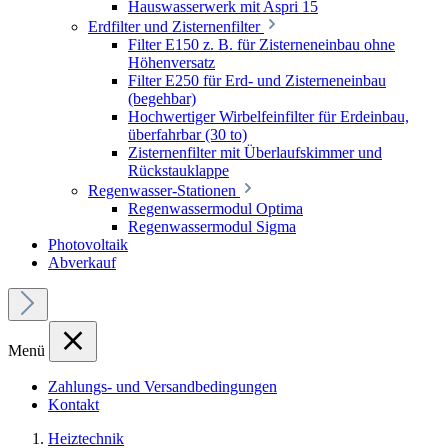
Hauswasserwerk mit Aspri 15
Erdfilter und Zisternenfilter
Filter E150 z. B. für Zisterneneinbau ohne
Höhenversatz
Filter E250 für Erd- und Zisterneneinbau
(begehbar)
Hochwertiger Wirbelfeinfilter für Erdeinbau,
überfahrbar (30 to)
Zisternenfilter mit Überlaufskimmer und
Rückstauklappe
Regenwasser-Stationen
Regenwassermodul Optima
Regenwassermodul Sigma
Photovoltaik
Abverkauf
Menü
Zahlungs- und Versandbedingungen
Kontakt
Heiztechnik