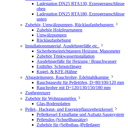
Ladestation DN25 RTA130, Erzeugeranschlüsse
oben
Ladestation DN25 RTA180, Erzeugeranschlüsse
unten
Zubehör, Umwälzpumpen, Rücklaufanhebungen
Zubehör Holzfeuerungen
Umwälzpumpen
Rücklaufanhebung
Installationsmaterial, Ausdehngefäße etc.
Sicherheitseinrichtungen Heizung, Manometer
Zubehör Trinkwasserinstallation
Ausdehngefäße für Heizung / Brauchwasser
Entlüfter, Schmutzfänger
Kugel- & KFE-Hähne
Abgasleitungen, Rauchrohre, Edelstahlkamine
Rauchgasrohr für Pelletöfen, D=80/100/120 mm
Rauchrohre mit D=120/130/150/180 mm
Zugbegrenzer
Zubehör für Wohnraumöfen
Glas-Bodenplatten
Pellet-, Hackgut- und Energiepflanzenheizkessel
Pelletkessel Extraflame und Aufsatz-Saugsystem
Pelletsilos (Schnellbausätze)
Zubehör für (Selbstbau-)Pelletlager