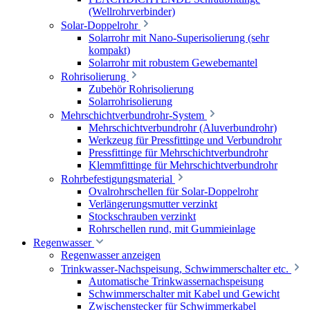
(Wellrohrverbinder)
Solar-Doppelrohr
Solarrohr mit Nano-Superisolierung (sehr
kompakt)
Solarrohr mit robustem Gewebemantel
Rohrisolierung
Zubehör Rohrisolierung
Solarrohrisolierung
Mehrschichtverbundrohr-System
Mehrschichtverbundrohr (Aluverbundrohr)
Werkzeug für Pressfittinge und Verbundrohr
Pressfittinge für Mehrschichtverbundrohr
Klemmfittinge für Mehrschichtverbundrohr
Rohrbefestigungsmaterial
Ovalrohrschellen für Solar-Doppelrohr
Verlängerungsmutter verzinkt
Stockschrauben verzinkt
Rohrschellen rund, mit Gummieinlage
Regenwasser
Regenwasser anzeigen
Trinkwasser-Nachspeisung, Schwimmerschalter etc.
Automatische Trinkwassernachspeisung
Schwimmerschalter mit Kabel und Gewicht
Zwischenstecker für Schwimmerkabel