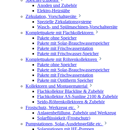
Speicher-Zubehör
Anoden und Zubehör
Elektro-Heizstäbe
Zirkulation, Vorschaltgeräte
Spezielle Zirkulationssysteme
Wasch- und Spülmaschinen-Vorschaltgeräte
Komplettpakete mit Flachkollektoren
Pakete ohne Speicher
Pakete mit Solar-Brauchwasserspeicher
Pakete mit Frischwasserstation
Pakete mit Frischwasser-Speicher
Komplettpakete mit Röhrenkollektoren
Pakete ohne Speicher
Pakete mit Solar-Brauchwasserspeicher
Pakete mit Frischwasserstation
Pakete mit Optitherm Speicher
Kollektoren und Montagematerial
Flachkollektor Blackline & Zubehör
Flachkollektor AS-Sunline 2100 & Zubehör
Seido-Röhrenkollektoren & Zubehör
Frostschutz, Werkzeug etc.
Anlagenbefüllung, Zubehör und Werkzeug
Solarflüssigkeit (Frostschutz)
Pumpstationen, Solar-Ausdehngefäße etc.
Solarstationen mit HE-Pumpen