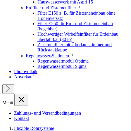
Hauswasserwerk mit Aspri 15
Erdfilter und Zisternenfilter
Filter E150 z. B. für Zisterneneinbau ohne
Höhenversatz
Filter E250 für Erd- und Zisterneneinbau
(begehbar)
Hochwertiger Wirbelfeinfilter für Erdeinbau,
überfahrbar (30 to)
Zisternenfilter mit Überlaufskimmer und
Rückstauklappe
Regenwasser-Stationen
Regenwassermodul Optima
Regenwassermodul Sigma
Photovoltaik
Abverkauf
Menü
Zahlungs- und Versandbedingungen
Kontakt
Flexible Rohrsysteme