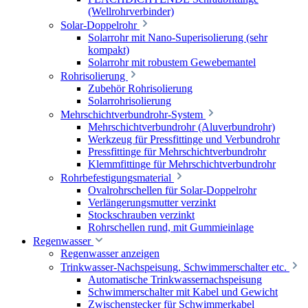
(Wellrohrverbinder)
Solar-Doppelrohr
Solarrohr mit Nano-Superisolierung (sehr
kompakt)
Solarrohr mit robustem Gewebemantel
Rohrisolierung
Zubehör Rohrisolierung
Solarrohrisolierung
Mehrschichtverbundrohr-System
Mehrschichtverbundrohr (Aluverbundrohr)
Werkzeug für Pressfittinge und Verbundrohr
Pressfittinge für Mehrschichtverbundrohr
Klemmfittinge für Mehrschichtverbundrohr
Rohrbefestigungsmaterial
Ovalrohrschellen für Solar-Doppelrohr
Verlängerungsmutter verzinkt
Stockschrauben verzinkt
Rohrschellen rund, mit Gummieinlage
Regenwasser
Regenwasser anzeigen
Trinkwasser-Nachspeisung, Schwimmerschalter etc.
Automatische Trinkwassernachspeisung
Schwimmerschalter mit Kabel und Gewicht
Zwischenstecker für Schwimmerkabel