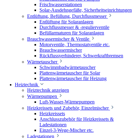
Frischwasserstationen
Solar-Ausdehngefäße, Sicherheitseinrichtungen
Entlüftung, Befüllung, Durchflussmesser
Entlüftung für Solaranlagen
Durchflussmesser & -regulierventile
Befüllarmaturen für Solaranlagen
Brauchwassermischer & Ventile
Motorventile, Thermostatventile etc.
Brauchwassermischer
Rückflussverhinderer, Schwerkraftbremsen
Wärmetauscher
Schwimmbadwärmetauscher
Plattenwärmetauscher für Solar
Plattenwärmetauscher für Heizung
Heiztechnik
Heiztechnik anzeigen
Wärmepumpen
Luft-Wasser-Wärmepumpen
Heizkreissets und Zubehör, Einzelmischer
Heizkreissets
Anschlusszubehör für Heizkreissets &
Ladestationen
Einzel-3-Wege-Mischer etc.
Ladestationen