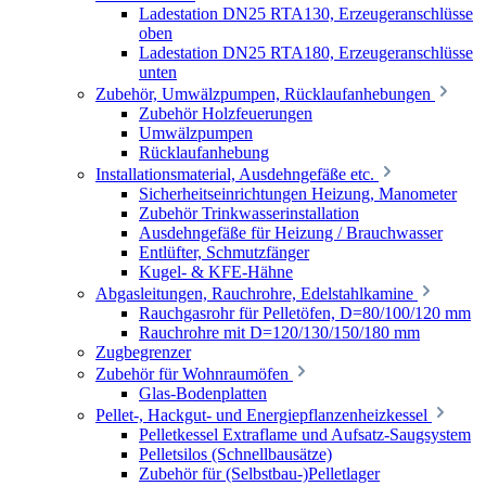
Ladestation DN25 RTA130, Erzeugeranschlüsse
oben
Ladestation DN25 RTA180, Erzeugeranschlüsse
unten
Zubehör, Umwälzpumpen, Rücklaufanhebungen
Zubehör Holzfeuerungen
Umwälzpumpen
Rücklaufanhebung
Installationsmaterial, Ausdehngefäße etc.
Sicherheitseinrichtungen Heizung, Manometer
Zubehör Trinkwasserinstallation
Ausdehngefäße für Heizung / Brauchwasser
Entlüfter, Schmutzfänger
Kugel- & KFE-Hähne
Abgasleitungen, Rauchrohre, Edelstahlkamine
Rauchgasrohr für Pelletöfen, D=80/100/120 mm
Rauchrohre mit D=120/130/150/180 mm
Zugbegrenzer
Zubehör für Wohnraumöfen
Glas-Bodenplatten
Pellet-, Hackgut- und Energiepflanzenheizkessel
Pelletkessel Extraflame und Aufsatz-Saugsystem
Pelletsilos (Schnellbausätze)
Zubehör für (Selbstbau-)Pelletlager