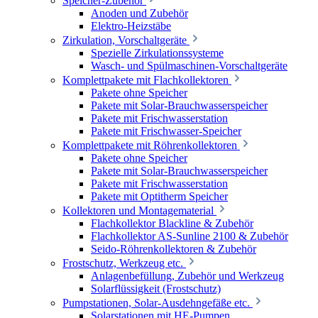
Speicher-Zubehör
Anoden und Zubehör
Elektro-Heizstäbe
Zirkulation, Vorschaltgeräte
Spezielle Zirkulationssysteme
Wasch- und Spülmaschinen-Vorschaltgeräte
Komplettpakete mit Flachkollektoren
Pakete ohne Speicher
Pakete mit Solar-Brauchwasserspeicher
Pakete mit Frischwasserstation
Pakete mit Frischwasser-Speicher
Komplettpakete mit Röhrenkollektoren
Pakete ohne Speicher
Pakete mit Solar-Brauchwasserspeicher
Pakete mit Frischwasserstation
Pakete mit Optitherm Speicher
Kollektoren und Montagematerial
Flachkollektor Blackline & Zubehör
Flachkollektor AS-Sunline 2100 & Zubehör
Seido-Röhrenkollektoren & Zubehör
Frostschutz, Werkzeug etc.
Anlagenbefüllung, Zubehör und Werkzeug
Solarflüssigkeit (Frostschutz)
Pumpstationen, Solar-Ausdehngefäße etc.
Solarstationen mit HE-Pumpen