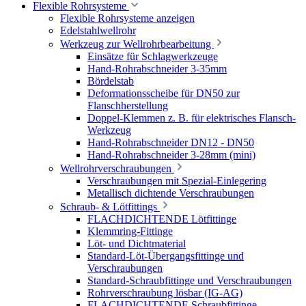
Flexible Rohrsysteme
Flexible Rohrsysteme anzeigen
Edelstahlwellrohr
Werkzeug zur Wellrohrbearbeitung
Einsätze für Schlagwerkzeuge
Hand-Rohrabschneider 3-35mm
Bördelstab
Deformationsscheibe für DN50 zur
Flanschherstellung
Doppel-Klemmen z. B. für elektrisches Flansch-
Werkzeug
Hand-Rohrabschneider DN12 - DN50
Hand-Rohrabschneider 3-28mm (mini)
Wellrohrverschraubungen
Verschraubungen mit Spezial-Einlegering
Metallisch dichtende Verschraubungen
Schraub- & Lötfittings
FLACHDICHTENDE Lötfittinge
Klemmring-Fittinge
Löt- und Dichtmaterial
Standard-Löt-Übergangsfittinge und
Verschraubungen
Standard-Schraubfittinge und Verschraubungen
Rohrverschraubung lösbar (IG-AG)
FLACHDICHTENDE Schraubfittinge