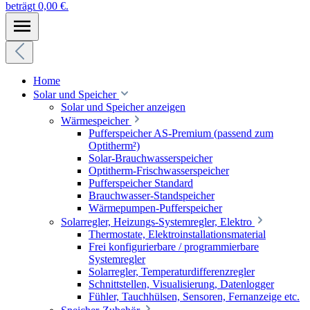
beträgt 0,00 €.
Home
Solar und Speicher
Solar und Speicher anzeigen
Wärmespeicher
Pufferspeicher AS-Premium (passend zum
Optitherm²)
Solar-Brauchwasserspeicher
Optitherm-Frischwasserspeicher
Pufferspeicher Standard
Brauchwasser-Standspeicher
Wärmepumpen-Pufferspeicher
Solarregler, Heizungs-Systemregler, Elektro
Thermostate, Elektroinstallationsmaterial
Frei konfigurierbare / programmierbare
Systemregler
Solarregler, Temperaturdifferenzregler
Schnittstellen, Visualisierung, Datenlogger
Fühler, Tauchhülsen, Sensoren, Fernanzeige etc.