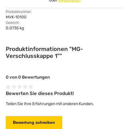
oder
Registrieren
Produktnummer:
MVK-10100
Gewicht:
0.0735 kg
Produktinformationen "MG-
Verschlusskappe 1""
0 von 0 Bewertungen
Bewerten Sie dieses Produkt!
Durchschnittliche Bewertung von 0 von 5 Sternen
Teilen Sie Ihre Erfahrungen mit anderen Kunden.
Bewertung schreiben