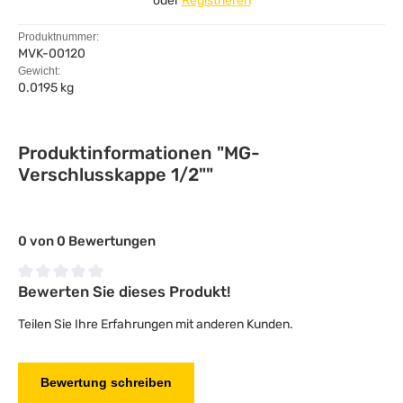
oder
Registrieren
Produktnummer:
MVK-00120
Gewicht:
0.0195 kg
Produktinformationen "MG-
Verschlusskappe 1/2""
0 von 0 Bewertungen
Bewerten Sie dieses Produkt!
Durchschnittliche Bewertung von 0 von 5 Sternen
Teilen Sie Ihre Erfahrungen mit anderen Kunden.
Bewertung schreiben