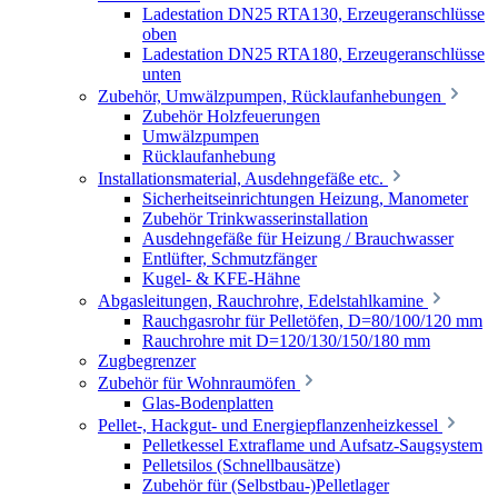
Ladestation DN25 RTA130, Erzeugeranschlüsse
oben
Ladestation DN25 RTA180, Erzeugeranschlüsse
unten
Zubehör, Umwälzpumpen, Rücklaufanhebungen
Zubehör Holzfeuerungen
Umwälzpumpen
Rücklaufanhebung
Installationsmaterial, Ausdehngefäße etc.
Sicherheitseinrichtungen Heizung, Manometer
Zubehör Trinkwasserinstallation
Ausdehngefäße für Heizung / Brauchwasser
Entlüfter, Schmutzfänger
Kugel- & KFE-Hähne
Abgasleitungen, Rauchrohre, Edelstahlkamine
Rauchgasrohr für Pelletöfen, D=80/100/120 mm
Rauchrohre mit D=120/130/150/180 mm
Zugbegrenzer
Zubehör für Wohnraumöfen
Glas-Bodenplatten
Pellet-, Hackgut- und Energiepflanzenheizkessel
Pelletkessel Extraflame und Aufsatz-Saugsystem
Pelletsilos (Schnellbausätze)
Zubehör für (Selbstbau-)Pelletlager