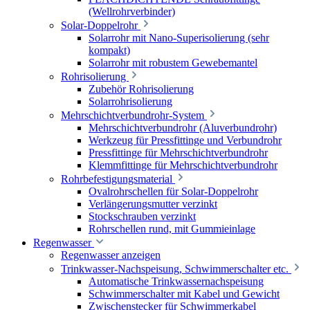
(Wellrohrverbinder)
Solar-Doppelrohr
Solarrohr mit Nano-Superisolierung (sehr
kompakt)
Solarrohr mit robustem Gewebemantel
Rohrisolierung
Zubehör Rohrisolierung
Solarrohrisolierung
Mehrschichtverbundrohr-System
Mehrschichtverbundrohr (Aluverbundrohr)
Werkzeug für Pressfittinge und Verbundrohr
Pressfittinge für Mehrschichtverbundrohr
Klemmfittinge für Mehrschichtverbundrohr
Rohrbefestigungsmaterial
Ovalrohrschellen für Solar-Doppelrohr
Verlängerungsmutter verzinkt
Stockschrauben verzinkt
Rohrschellen rund, mit Gummieinlage
Regenwasser
Regenwasser anzeigen
Trinkwasser-Nachspeisung, Schwimmerschalter etc.
Automatische Trinkwassernachspeisung
Schwimmerschalter mit Kabel und Gewicht
Zwischenstecker für Schwimmerkabel