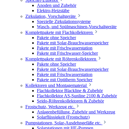
Speicher-Zubehör
Anoden und Zubehör
Elektro-Heizstäbe
Zirkulation, Vorschaltgeräte
Spezielle Zirkulationssysteme
Wasch- und Spülmaschinen-Vorschaltgeräte
Komplettpakete mit Flachkollektoren
Pakete ohne Speicher
Pakete mit Solar-Brauchwasserspeicher
Pakete mit Frischwasserstation
Pakete mit Frischwasser-Speicher
Komplettpakete mit Röhrenkollektoren
Pakete ohne Speicher
Pakete mit Solar-Brauchwasserspeicher
Pakete mit Frischwasserstation
Pakete mit Optitherm Speicher
Kollektoren und Montagematerial
Flachkollektor Blackline & Zubehör
Flachkollektor AS-Sunline 2100 & Zubehör
Seido-Röhrenkollektoren & Zubehör
Frostschutz, Werkzeug etc.
Anlagenbefüllung, Zubehör und Werkzeug
Solarflüssigkeit (Frostschutz)
Pumpstationen, Solar-Ausdehngefäße etc.
Solarstationen mit HE-Pumpen