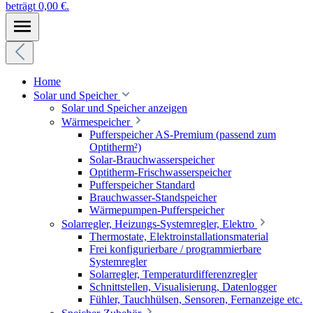
beträgt 0,00 €.
Home
Solar und Speicher
Solar und Speicher anzeigen
Wärmespeicher
Pufferspeicher AS-Premium (passend zum
Optitherm²)
Solar-Brauchwasserspeicher
Optitherm-Frischwasserspeicher
Pufferspeicher Standard
Brauchwasser-Standspeicher
Wärmepumpen-Pufferspeicher
Solarregler, Heizungs-Systemregler, Elektro
Thermostate, Elektroinstallationsmaterial
Frei konfigurierbare / programmierbare
Systemregler
Solarregler, Temperaturdifferenzregler
Schnittstellen, Visualisierung, Datenlogger
Fühler, Tauchhülsen, Sensoren, Fernanzeige etc.