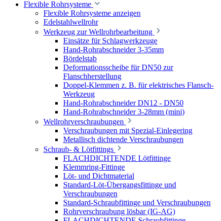
Flexible Rohrsysteme
Flexible Rohrsysteme anzeigen
Edelstahlwellrohr
Werkzeug zur Wellrohrbearbeitung
Einsätze für Schlagwerkzeuge
Hand-Rohrabschneider 3-35mm
Bördelstab
Deformationsscheibe für DN50 zur
Flanschherstellung
Doppel-Klemmen z. B. für elektrisches Flansch-
Werkzeug
Hand-Rohrabschneider DN12 - DN50
Hand-Rohrabschneider 3-28mm (mini)
Wellrohrverschraubungen
Verschraubungen mit Spezial-Einlegering
Metallisch dichtende Verschraubungen
Schraub- & Lötfittings
FLACHDICHTENDE Lötfittinge
Klemmring-Fittinge
Löt- und Dichtmaterial
Standard-Löt-Übergangsfittinge und
Verschraubungen
Standard-Schraubfittinge und Verschraubungen
Rohrverschraubung lösbar (IG-AG)
FLACHDICHTENDE Schraubfittinge