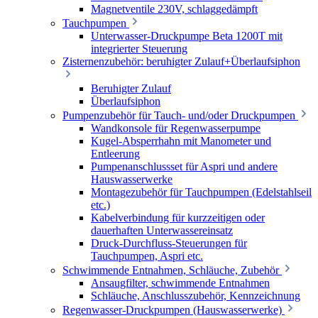
Magnetventile 230V, schlaggedämpft
Tauchpumpen
Unterwasser-Druckpumpe Beta 1200T mit
integrierter Steuerung
Zisternenzubehör: beruhigter Zulauf+Überlaufsiphon
Beruhigter Zulauf
Überlaufsiphon
Pumpenzubehör für Tauch- und/oder Druckpumpen
Wandkonsole für Regenwasserpumpe
Kugel-Absperrhahn mit Manometer und
Entleerung
Pumpenanschlussset für Aspri und andere
Hauswasserwerke
Montagezubehör für Tauchpumpen (Edelstahlseil
etc.)
Kabelverbindung für kurzzeitigen oder
dauerhaften Unterwassereinsatz
Druck-Durchfluss-Steuerungen für
Tauchpumpen, Aspri etc.
Schwimmende Entnahmen, Schläuche, Zubehör
Ansaugfilter, schwimmende Entnahmen
Schläuche, Anschlusszubehör, Kennzeichnung
Regenwasser-Druckpumpen (Hauswasserwerke)