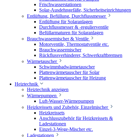
Frischwasserstationen
Solar-Ausdehngefäße, Sicherheitseinrichtungen
Entlüftung, Befüllung, Durchflussmesser
Entlüftung für Solaranlagen
Durchflussmesser & -regulierventile
Befüllarmaturen für Solaranlagen
Brauchwassermischer & Ventile
Motorventile, Thermostatventile etc.
Brauchwassermischer
Rückflussverhinderer, Schwerkraftbremsen
Wärmetauscher
Schwimmbadwärmetauscher
Plattenwärmetauscher für Solar
Plattenwärmetauscher für Heizung
Heiztechnik
Heiztechnik anzeigen
Wärmepumpen
Luft-Wasser-Wärmepumpen
Heizkreissets und Zubehör, Einzelmischer
Heizkreissets
Anschlusszubehör für Heizkreissets &
Ladestationen
Einzel-3-Wege-Mischer etc.
Ladestationen