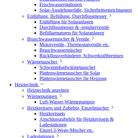
Frischwasserstationen
Solar-Ausdehngefäße, Sicherheitseinrichtungen
Entlüftung, Befüllung, Durchflussmesser
Entlüftung für Solaranlagen
Durchflussmesser & -regulierventile
Befüllarmaturen für Solaranlagen
Brauchwassermischer & Ventile
Motorventile, Thermostatventile etc.
Brauchwassermischer
Rückflussverhinderer, Schwerkraftbremsen
Wärmetauscher
Schwimmbadwärmetauscher
Plattenwärmetauscher für Solar
Plattenwärmetauscher für Heizung
Heiztechnik
Heiztechnik anzeigen
Wärmepumpen
Luft-Wasser-Wärmepumpen
Heizkreissets und Zubehör, Einzelmischer
Heizkreissets
Anschlusszubehör für Heizkreissets &
Ladestationen
Einzel-3-Wege-Mischer etc.
Ladestationen