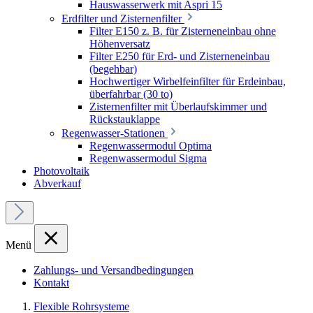
Hauswasserwerk mit Aspri 15
Erdfilter und Zisternenfilter
Filter E150 z. B. für Zisterneneinbau ohne
Höhenversatz
Filter E250 für Erd- und Zisterneneinbau
(begehbar)
Hochwertiger Wirbelfeinfilter für Erdeinbau,
überfahrbar (30 to)
Zisternenfilter mit Überlaufskimmer und
Rückstauklappe
Regenwasser-Stationen
Regenwassermodul Optima
Regenwassermodul Sigma
Photovoltaik
Abverkauf
Menü
Zahlungs- und Versandbedingungen
Kontakt
Flexible Rohrsysteme