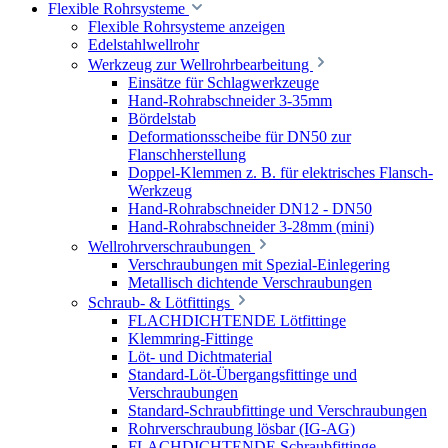
Flexible Rohrsysteme
Flexible Rohrsysteme anzeigen
Edelstahlwellrohr
Werkzeug zur Wellrohrbearbeitung
Einsätze für Schlagwerkzeuge
Hand-Rohrabschneider 3-35mm
Bördelstab
Deformationsscheibe für DN50 zur
Flanschherstellung
Doppel-Klemmen z. B. für elektrisches Flansch-
Werkzeug
Hand-Rohrabschneider DN12 - DN50
Hand-Rohrabschneider 3-28mm (mini)
Wellrohrverschraubungen
Verschraubungen mit Spezial-Einlegering
Metallisch dichtende Verschraubungen
Schraub- & Lötfittings
FLACHDICHTENDE Lötfittinge
Klemmring-Fittinge
Löt- und Dichtmaterial
Standard-Löt-Übergangsfittinge und
Verschraubungen
Standard-Schraubfittinge und Verschraubungen
Rohrverschraubung lösbar (IG-AG)
FLACHDICHTENDE Schraubfittinge