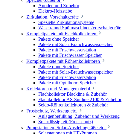
Speicher-Zubehör
Anoden und Zubehör
Elektro-Heizstäbe
Zirkulation, Vorschaltgeräte
Spezielle Zirkulationssysteme
Wasch- und Spülmaschinen-Vorschaltgeräte
Komplettpakete mit Flachkollektoren
Pakete ohne Speicher
Pakete mit Solar-Brauchwasserspeicher
Pakete mit Frischwasserstation
Pakete mit Frischwasser-Speicher
Komplettpakete mit Röhrenkollektoren
Pakete ohne Speicher
Pakete mit Solar-Brauchwasserspeicher
Pakete mit Frischwasserstation
Pakete mit Optitherm Speicher
Kollektoren und Montagematerial
Flachkollektor Blackline & Zubehör
Flachkollektor AS-Sunline 2100 & Zubehör
Seido-Röhrenkollektoren & Zubehör
Frostschutz, Werkzeug etc.
Anlagenbefüllung, Zubehör und Werkzeug
Solarflüssigkeit (Frostschutz)
Pumpstationen, Solar-Ausdehngefäße etc.
Solarstationen mit HE-Pumpen