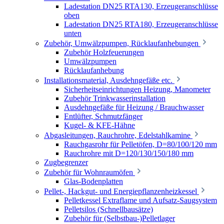
Ladestation DN25 RTA130, Erzeugeranschlüsse
oben
Ladestation DN25 RTA180, Erzeugeranschlüsse
unten
Zubehör, Umwälzpumpen, Rücklaufanhebungen
Zubehör Holzfeuerungen
Umwälzpumpen
Rücklaufanhebung
Installationsmaterial, Ausdehngefäße etc.
Sicherheitseinrichtungen Heizung, Manometer
Zubehör Trinkwasserinstallation
Ausdehngefäße für Heizung / Brauchwasser
Entlüfter, Schmutzfänger
Kugel- & KFE-Hähne
Abgasleitungen, Rauchrohre, Edelstahlkamine
Rauchgasrohr für Pelletöfen, D=80/100/120 mm
Rauchrohre mit D=120/130/150/180 mm
Zugbegrenzer
Zubehör für Wohnraumöfen
Glas-Bodenplatten
Pellet-, Hackgut- und Energiepflanzenheizkessel
Pelletkessel Extraflame und Aufsatz-Saugsystem
Pelletsilos (Schnellbausätze)
Zubehör für (Selbstbau-)Pelletlager