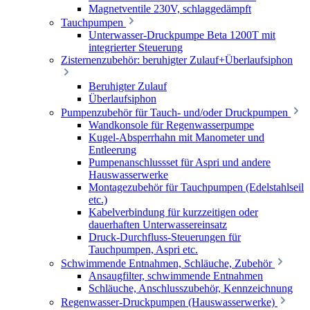
Magnetventile 230V, schlaggedämpft
Tauchpumpen
Unterwasser-Druckpumpe Beta 1200T mit
integrierter Steuerung
Zisternenzubehör: beruhigter Zulauf+Überlaufsiphon
Beruhigter Zulauf
Überlaufsiphon
Pumpenzubehör für Tauch- und/oder Druckpumpen
Wandkonsole für Regenwasserpumpe
Kugel-Absperrhahn mit Manometer und
Entleerung
Pumpenanschlussset für Aspri und andere
Hauswasserwerke
Montagezubehör für Tauchpumpen (Edelstahlseil
etc.)
Kabelverbindung für kurzzeitigen oder
dauerhaften Unterwassereinsatz
Druck-Durchfluss-Steuerungen für
Tauchpumpen, Aspri etc.
Schwimmende Entnahmen, Schläuche, Zubehör
Ansaugfilter, schwimmende Entnahmen
Schläuche, Anschlusszubehör, Kennzeichnung
Regenwasser-Druckpumpen (Hauswasserwerke)