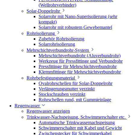
(Wellrohrverbinder)
Solar-Doppelrohr
Solarrohr mit Nano-Superisolierung (sehr
kompakt)
Solarrohr mit robustem Gewebemantel
Rohrisolierung
Zubehör Rohrisolierung
Solarrohrisolierung
Mehrschichtverbundrohr-System
Mehrschichtverbundrohr (Aluverbundrohr)
Werkzeug für Pressfittinge und Verbundrohr
Pressfittinge für Mehrschichtverbundrohr
Klemmfittinge für Mehrschichtverbundrohr
Rohrbefestigungsmaterial
Ovalrohrschellen für Solar-Doppelrohr
Verlängerungsmutter verzinkt
Stockschrauben verzinkt
Rohrschellen rund, mit Gummieinlage
Regenwasser
Regenwasser anzeigen
Trinkwasser-Nachspeisung, Schwimmerschalter etc.
Automatische Trinkwassernachspeisung
Schwimmerschalter mit Kabel und Gewicht
Zwischenstecker für Schwimmerkabel