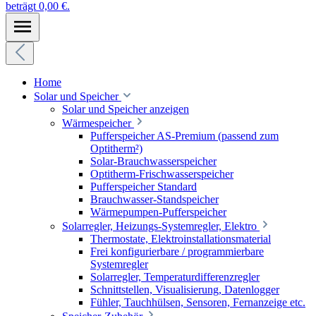
beträgt 0,00 €.
Home
Solar und Speicher
Solar und Speicher anzeigen
Wärmespeicher
Pufferspeicher AS-Premium (passend zum
Optitherm²)
Solar-Brauchwasserspeicher
Optitherm-Frischwasserspeicher
Pufferspeicher Standard
Brauchwasser-Standspeicher
Wärmepumpen-Pufferspeicher
Solarregler, Heizungs-Systemregler, Elektro
Thermostate, Elektroinstallationsmaterial
Frei konfigurierbare / programmierbare
Systemregler
Solarregler, Temperaturdifferenzregler
Schnittstellen, Visualisierung, Datenlogger
Fühler, Tauchhülsen, Sensoren, Fernanzeige etc.