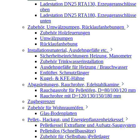
Ladestation DN25 RTA130, Erzeugeranschlüsse
oben
Ladestation DN25 RTA180, Erzeugeranschlüsse
unten
Zubehör, Umwälzpumpen, Rücklaufanhebungen
Zubehör Holzfeuerungen
Umwälzpumpen
Rücklaufanhebung
Installationsmaterial, Ausdehngefäße etc.
Sicherheitseinrichtungen Heizung, Manometer
Zubehör Trinkwasserinstallation
Ausdehngefäße für Heizung / Brauchwasser
Entlüfter, Schmutzfänger
Kugel- & KFE-Hähne
Abgasleitungen, Rauchrohre, Edelstahlkamine
Rauchgasrohr für Pelletöfen, D=80/100/120 mm
Rauchrohre mit D=120/130/150/180 mm
Zugbegrenzer
Zubehör für Wohnraumöfen
Glas-Bodenplatten
Pellet-, Hackgut- und Energiepflanzenheizkessel
Pelletkessel Extraflame und Aufsatz-Saugsystem
Pelletsilos (Schnellbausätze)
Zubehör für (Selbstbau-)Pelletlager