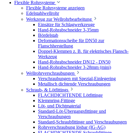
Flexible Rohrsysteme
Flexible Rohrsysteme anzeigen
Edelstahlwellrohr
Werkzeug zur Wellrohrbearbeitung
Einsätze für Schlagwerkzeuge
Hand-Rohrabschneider 3-35mm
Bördelstab
Deformationsscheibe für DN50 zur
Flanschherstellung
Doppel-Klemmen z. B. für elektrisches Flansch-
Werkzeug
Hand-Rohrabschneider DN12 - DN50
Hand-Rohrabschneider 3-28mm (mini)
Wellrohrverschraubungen
Verschraubungen mit Spezial-Einlegering
Metallisch dichtende Verschraubungen
Schraub- & Lötfittings
FLACHDICHTENDE Lötfittinge
Klemmring-Fittinge
Löt- und Dichtmaterial
Standard-Löt-Übergangsfittinge und
Verschraubungen
Standard-Schraubfittinge und Verschraubungen
Rohrverschraubung lösbar (IG-AG)
FLACHDICHTENDE Schraubfittinge