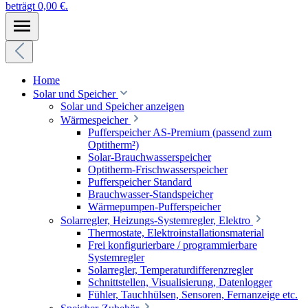
beträgt 0,00 €.
Home
Solar und Speicher
Solar und Speicher anzeigen
Wärmespeicher
Pufferspeicher AS-Premium (passend zum
Optitherm²)
Solar-Brauchwasserspeicher
Optitherm-Frischwasserspeicher
Pufferspeicher Standard
Brauchwasser-Standspeicher
Wärmepumpen-Pufferspeicher
Solarregler, Heizungs-Systemregler, Elektro
Thermostate, Elektroinstallationsmaterial
Frei konfigurierbare / programmierbare
Systemregler
Solarregler, Temperaturdifferenzregler
Schnittstellen, Visualisierung, Datenlogger
Fühler, Tauchhülsen, Sensoren, Fernanzeige etc.