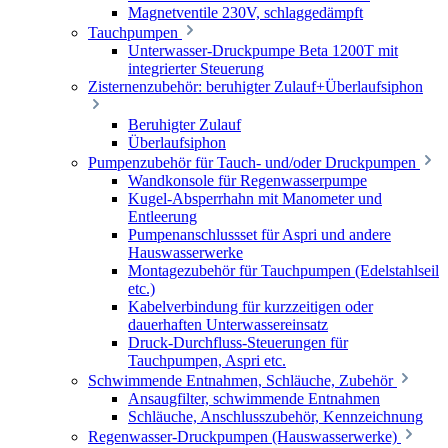
Magnetventile 230V, schlaggedämpft
Tauchpumpen
Unterwasser-Druckpumpe Beta 1200T mit
integrierter Steuerung
Zisternenzubehör: beruhigter Zulauf+Überlaufsiphon
Beruhigter Zulauf
Überlaufsiphon
Pumpenzubehör für Tauch- und/oder Druckpumpen
Wandkonsole für Regenwasserpumpe
Kugel-Absperrhahn mit Manometer und
Entleerung
Pumpenanschlussset für Aspri und andere
Hauswasserwerke
Montagezubehör für Tauchpumpen (Edelstahlseil
etc.)
Kabelverbindung für kurzzeitigen oder
dauerhaften Unterwassereinsatz
Druck-Durchfluss-Steuerungen für
Tauchpumpen, Aspri etc.
Schwimmende Entnahmen, Schläuche, Zubehör
Ansaugfilter, schwimmende Entnahmen
Schläuche, Anschlusszubehör, Kennzeichnung
Regenwasser-Druckpumpen (Hauswasserwerke)