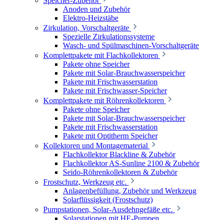
Speicher-Zubehör
Anoden und Zubehör
Elektro-Heizstäbe
Zirkulation, Vorschaltgeräte
Spezielle Zirkulationssysteme
Wasch- und Spülmaschinen-Vorschaltgeräte
Komplettpakete mit Flachkollektoren
Pakete ohne Speicher
Pakete mit Solar-Brauchwasserspeicher
Pakete mit Frischwasserstation
Pakete mit Frischwasser-Speicher
Komplettpakete mit Röhrenkollektoren
Pakete ohne Speicher
Pakete mit Solar-Brauchwasserspeicher
Pakete mit Frischwasserstation
Pakete mit Optitherm Speicher
Kollektoren und Montagematerial
Flachkollektor Blackline & Zubehör
Flachkollektor AS-Sunline 2100 & Zubehör
Seido-Röhrenkollektoren & Zubehör
Frostschutz, Werkzeug etc.
Anlagenbefüllung, Zubehör und Werkzeug
Solarflüssigkeit (Frostschutz)
Pumpstationen, Solar-Ausdehngefäße etc.
Solarstationen mit HE-Pumpen