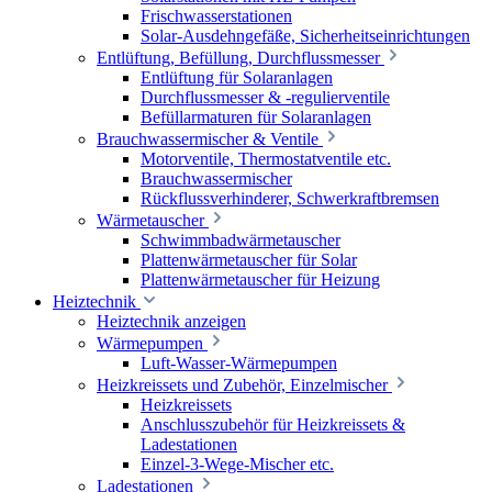
Frischwasserstationen
Solar-Ausdehngefäße, Sicherheitseinrichtungen
Entlüftung, Befüllung, Durchflussmesser
Entlüftung für Solaranlagen
Durchflussmesser & -regulierventile
Befüllarmaturen für Solaranlagen
Brauchwassermischer & Ventile
Motorventile, Thermostatventile etc.
Brauchwassermischer
Rückflussverhinderer, Schwerkraftbremsen
Wärmetauscher
Schwimmbadwärmetauscher
Plattenwärmetauscher für Solar
Plattenwärmetauscher für Heizung
Heiztechnik
Heiztechnik anzeigen
Wärmepumpen
Luft-Wasser-Wärmepumpen
Heizkreissets und Zubehör, Einzelmischer
Heizkreissets
Anschlusszubehör für Heizkreissets &
Ladestationen
Einzel-3-Wege-Mischer etc.
Ladestationen