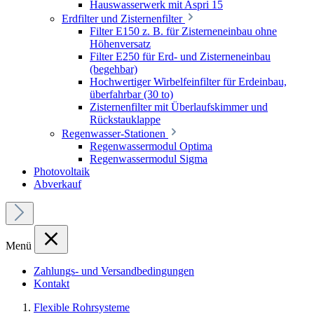
Hauswasserwerk mit Aspri 15
Erdfilter und Zisternenfilter
Filter E150 z. B. für Zisterneneinbau ohne
Höhenversatz
Filter E250 für Erd- und Zisterneneinbau
(begehbar)
Hochwertiger Wirbelfeinfilter für Erdeinbau,
überfahrbar (30 to)
Zisternenfilter mit Überlaufskimmer und
Rückstauklappe
Regenwasser-Stationen
Regenwassermodul Optima
Regenwassermodul Sigma
Photovoltaik
Abverkauf
Menü
Zahlungs- und Versandbedingungen
Kontakt
Flexible Rohrsysteme