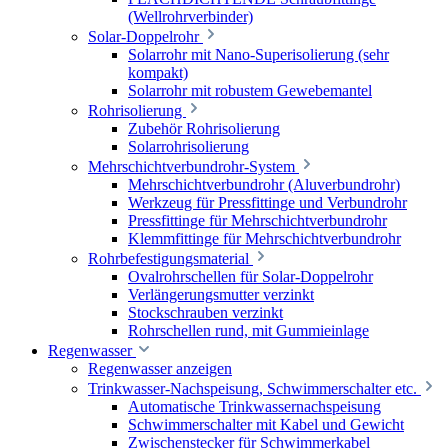
(Wellrohrverbinder)
Solar-Doppelrohr
Solarrohr mit Nano-Superisolierung (sehr
kompakt)
Solarrohr mit robustem Gewebemantel
Rohrisolierung
Zubehör Rohrisolierung
Solarrohrisolierung
Mehrschichtverbundrohr-System
Mehrschichtverbundrohr (Aluverbundrohr)
Werkzeug für Pressfittinge und Verbundrohr
Pressfittinge für Mehrschichtverbundrohr
Klemmfittinge für Mehrschichtverbundrohr
Rohrbefestigungsmaterial
Ovalrohrschellen für Solar-Doppelrohr
Verlängerungsmutter verzinkt
Stockschrauben verzinkt
Rohrschellen rund, mit Gummieinlage
Regenwasser
Regenwasser anzeigen
Trinkwasser-Nachspeisung, Schwimmerschalter etc.
Automatische Trinkwassernachspeisung
Schwimmerschalter mit Kabel und Gewicht
Zwischenstecker für Schwimmerkabel