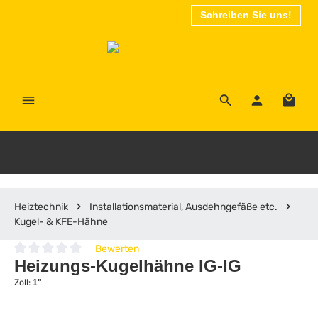
Schreiben Sie uns!
Zum Hauptinhalt springen
Waren
Heiztechnik
Installationsmaterial, Ausdehngefäße etc.
Kugel- & KFE-Hähne
Bewerten
Durchschnittliche Bewertung von 0 von 5 Sternen
Heizungs-Kugelhähne IG-IG
Zoll:
1"