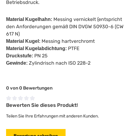
Betriebsdruck.
Messing vernickelt (entspricht
Material Kugelhahn:
den Anforderungen gemäß DIN DVGW 50930-6 (CW
617 N)
Messing hartverchromt
Material Kugel:
PTFE
Material Kugelabdichtung:
PN 25
Druckstufe:
Zylindrisch nach ISO 228-2
Gewinde:
0 von 0 Bewertungen
Bewerten Sie dieses Produkt!
Durchschnittliche Bewertung von 0 von 5 Sternen
Teilen Sie Ihre Erfahrungen mit anderen Kunden.
Bewertung schreiben