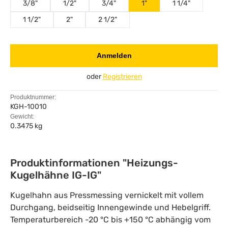
3/8"
1/2"
3/4"
1"
1 1/4"
1 1/2"
2"
2 1/2"
Anmelden
oder
Registrieren
Produktnummer:
KGH-10010
Gewicht:
0.3475 kg
Produktinformationen "Heizungs-
Kugelhähne IG-IG"
Kugelhahn aus Pressmessing vernickelt mit vollem
Durchgang, beidseitig Innengewinde und Hebelgriff.
Temperaturbereich -20 °C bis +150 °C abhängig vom