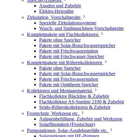
Speicher-Zubehör
Anoden und Zubehör
Elektro-Heizstäbe
Zirkulation, Vorschaltgeräte
Spezielle Zirkulationssysteme
Wasch- und Spülmaschinen-Vorschaltgeräte
Komplettpakete mit Flachkollektoren
Pakete ohne Speicher
Pakete mit Solar-Brauchwasserspeicher
Pakete mit Frischwasserstation
Pakete mit Frischwasser-Speicher
Komplettpakete mit Röhrenkollektoren
Pakete ohne Speicher
Pakete mit Solar-Brauchwasserspeicher
Pakete mit Frischwasserstation
Pakete mit Optitherm Speicher
Kollektoren und Montagematerial
Flachkollektor Blackline & Zubehör
Flachkollektor AS-Sunline 2100 & Zubehör
Seido-Röhrenkollektoren & Zubehör
Frostschutz, Werkzeug etc.
Anlagenbefüllung, Zubehör und Werkzeug
Solarflüssigkeit (Frostschutz)
Pumpstationen, Solar-Ausdehngefäße etc.
Solarstationen mit HE-Pumpen