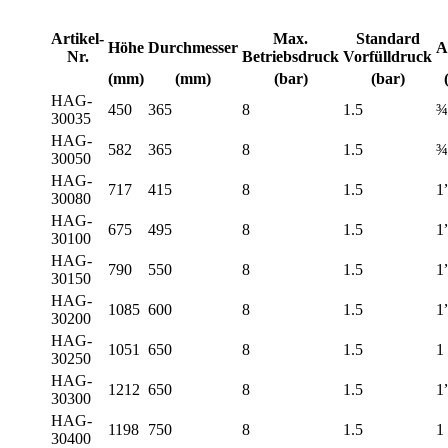
Artikel-
Max.
Standard
Höhe
Durchmesser
A
Nr.
Betriebsdruck
Vorfülldruck
(mm)
(mm)
(bar)
(bar)
HAG-
450
365
8
1.5
¾
30035
HAG-
582
365
8
1.5
¾
30050
HAG-
717
415
8
1.5
1
30080
HAG-
675
495
8
1.5
1
30100
HAG-
790
550
8
1.5
1
30150
HAG-
1085
600
8
1.5
1
30200
HAG-
1051
650
8
1.5
1
30250
HAG-
1212
650
8
1.5
1
30300
HAG-
1198
750
8
1.5
1
30400