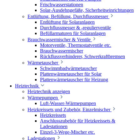
Frischwasserstationen
Solar-Ausdehngefäße, Sicherheitseinrichtungen
Entlüftung, Befüllung, Durchflussmesser
Entlüftung für Solaranlagen
Durchflussmesser & -regulierventile
Befüllarmaturen für Solaranlagen
Brauchwassermischer & Ventile
Motorventile, Thermostatventile etc.
Brauchwassermischer
Rückflussverhinderer, Schwerkraftbremsen
Wärmetauscher
Schwimmbadwärmetauscher
Plattenwärmetauscher für Solar
Plattenwärmetauscher für Heizung
Heiztechnik
Heiztechnik anzeigen
Wärmepumpen
Luft-Wasser-Wärmepumpen
Heizkreissets und Zubehör, Einzelmischer
Heizkreissets
Anschlusszubehör für Heizkreissets &
Ladestationen
Einzel-3-Wege-Mischer etc.
Ladestationen