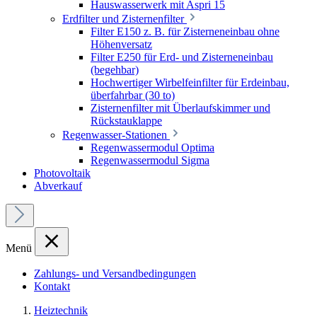
Hauswasserwerk mit Aspri 15
Erdfilter und Zisternenfilter
Filter E150 z. B. für Zisterneneinbau ohne
Höhenversatz
Filter E250 für Erd- und Zisterneneinbau
(begehbar)
Hochwertiger Wirbelfeinfilter für Erdeinbau,
überfahrbar (30 to)
Zisternenfilter mit Überlaufskimmer und
Rückstauklappe
Regenwasser-Stationen
Regenwassermodul Optima
Regenwassermodul Sigma
Photovoltaik
Abverkauf
Menü
Zahlungs- und Versandbedingungen
Kontakt
Heiztechnik