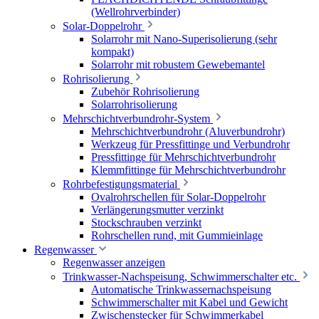
(Wellrohrverbinder)
Solar-Doppelrohr
Solarrohr mit Nano-Superisolierung (sehr
kompakt)
Solarrohr mit robustem Gewebemantel
Rohrisolierung
Zubehör Rohrisolierung
Solarrohrisolierung
Mehrschichtverbundrohr-System
Mehrschichtverbundrohr (Aluverbundrohr)
Werkzeug für Pressfittinge und Verbundrohr
Pressfittinge für Mehrschichtverbundrohr
Klemmfittinge für Mehrschichtverbundrohr
Rohrbefestigungsmaterial
Ovalrohrschellen für Solar-Doppelrohr
Verlängerungsmutter verzinkt
Stockschrauben verzinkt
Rohrschellen rund, mit Gummieinlage
Regenwasser
Regenwasser anzeigen
Trinkwasser-Nachspeisung, Schwimmerschalter etc.
Automatische Trinkwassernachspeisung
Schwimmerschalter mit Kabel und Gewicht
Zwischenstecker für Schwimmerkabel