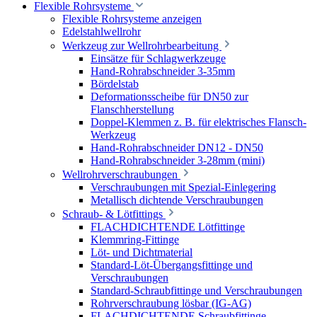
Flexible Rohrsysteme
Flexible Rohrsysteme anzeigen
Edelstahlwellrohr
Werkzeug zur Wellrohrbearbeitung
Einsätze für Schlagwerkzeuge
Hand-Rohrabschneider 3-35mm
Bördelstab
Deformationsscheibe für DN50 zur
Flanschherstellung
Doppel-Klemmen z. B. für elektrisches Flansch-
Werkzeug
Hand-Rohrabschneider DN12 - DN50
Hand-Rohrabschneider 3-28mm (mini)
Wellrohrverschraubungen
Verschraubungen mit Spezial-Einlegering
Metallisch dichtende Verschraubungen
Schraub- & Lötfittings
FLACHDICHTENDE Lötfittinge
Klemmring-Fittinge
Löt- und Dichtmaterial
Standard-Löt-Übergangsfittinge und
Verschraubungen
Standard-Schraubfittinge und Verschraubungen
Rohrverschraubung lösbar (IG-AG)
FLACHDICHTENDE Schraubfittinge