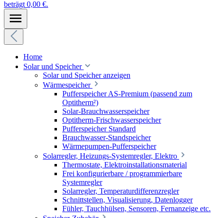
beträgt 0,00 €.
Home
Solar und Speicher
Solar und Speicher anzeigen
Wärmespeicher
Pufferspeicher AS-Premium (passend zum
Optitherm²)
Solar-Brauchwasserspeicher
Optitherm-Frischwasserspeicher
Pufferspeicher Standard
Brauchwasser-Standspeicher
Wärmepumpen-Pufferspeicher
Solarregler, Heizungs-Systemregler, Elektro
Thermostate, Elektroinstallationsmaterial
Frei konfigurierbare / programmierbare
Systemregler
Solarregler, Temperaturdifferenzregler
Schnittstellen, Visualisierung, Datenlogger
Fühler, Tauchhülsen, Sensoren, Fernanzeige etc.