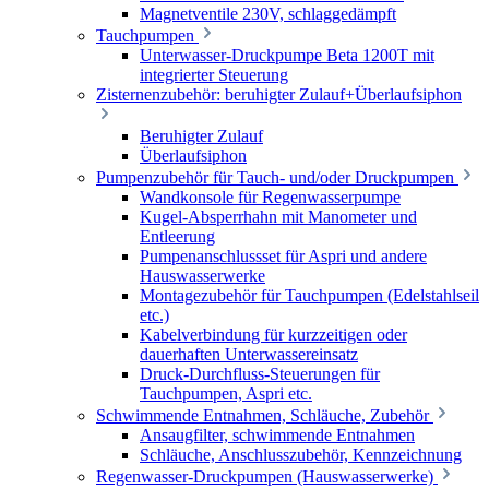
Magnetventile 230V, schlaggedämpft
Tauchpumpen
Unterwasser-Druckpumpe Beta 1200T mit
integrierter Steuerung
Zisternenzubehör: beruhigter Zulauf+Überlaufsiphon
Beruhigter Zulauf
Überlaufsiphon
Pumpenzubehör für Tauch- und/oder Druckpumpen
Wandkonsole für Regenwasserpumpe
Kugel-Absperrhahn mit Manometer und
Entleerung
Pumpenanschlussset für Aspri und andere
Hauswasserwerke
Montagezubehör für Tauchpumpen (Edelstahlseil
etc.)
Kabelverbindung für kurzzeitigen oder
dauerhaften Unterwassereinsatz
Druck-Durchfluss-Steuerungen für
Tauchpumpen, Aspri etc.
Schwimmende Entnahmen, Schläuche, Zubehör
Ansaugfilter, schwimmende Entnahmen
Schläuche, Anschlusszubehör, Kennzeichnung
Regenwasser-Druckpumpen (Hauswasserwerke)