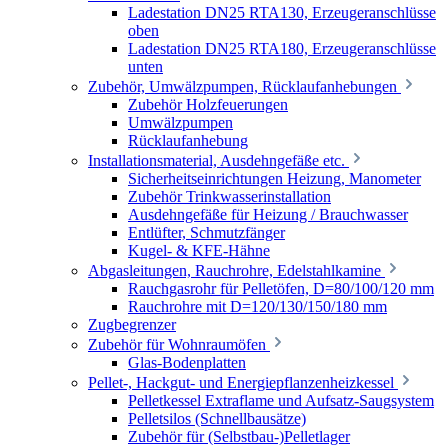
Ladestation DN25 RTA130, Erzeugeranschlüsse
oben
Ladestation DN25 RTA180, Erzeugeranschlüsse
unten
Zubehör, Umwälzpumpen, Rücklaufanhebungen
Zubehör Holzfeuerungen
Umwälzpumpen
Rücklaufanhebung
Installationsmaterial, Ausdehngefäße etc.
Sicherheitseinrichtungen Heizung, Manometer
Zubehör Trinkwasserinstallation
Ausdehngefäße für Heizung / Brauchwasser
Entlüfter, Schmutzfänger
Kugel- & KFE-Hähne
Abgasleitungen, Rauchrohre, Edelstahlkamine
Rauchgasrohr für Pelletöfen, D=80/100/120 mm
Rauchrohre mit D=120/130/150/180 mm
Zugbegrenzer
Zubehör für Wohnraumöfen
Glas-Bodenplatten
Pellet-, Hackgut- und Energiepflanzenheizkessel
Pelletkessel Extraflame und Aufsatz-Saugsystem
Pelletsilos (Schnellbausätze)
Zubehör für (Selbstbau-)Pelletlager