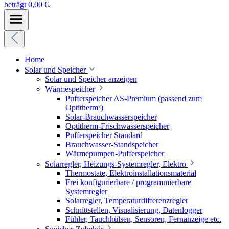
beträgt 0,00 €.
Home
Solar und Speicher
Solar und Speicher anzeigen
Wärmespeicher
Pufferspeicher AS-Premium (passend zum
Optitherm²)
Solar-Brauchwasserspeicher
Optitherm-Frischwasserspeicher
Pufferspeicher Standard
Brauchwasser-Standspeicher
Wärmepumpen-Pufferspeicher
Solarregler, Heizungs-Systemregler, Elektro
Thermostate, Elektroinstallationsmaterial
Frei konfigurierbare / programmierbare
Systemregler
Solarregler, Temperaturdifferenzregler
Schnittstellen, Visualisierung, Datenlogger
Fühler, Tauchhülsen, Sensoren, Fernanzeige etc.