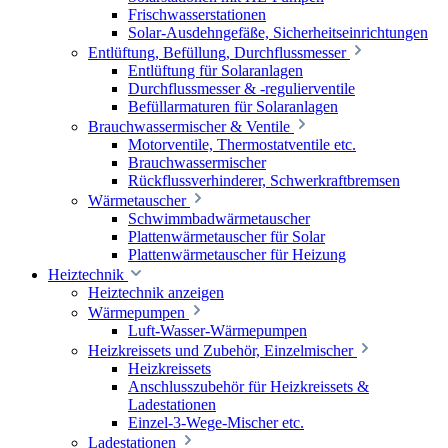
Frischwasserstationen
Solar-Ausdehngefäße, Sicherheitseinrichtungen
Entlüftung, Befüllung, Durchflussmesser
Entlüftung für Solaranlagen
Durchflussmesser & -regulierventile
Befüllarmaturen für Solaranlagen
Brauchwassermischer & Ventile
Motorventile, Thermostatventile etc.
Brauchwassermischer
Rückflussverhinderer, Schwerkraftbremsen
Wärmetauscher
Schwimmbadwärmetauscher
Plattenwärmetauscher für Solar
Plattenwärmetauscher für Heizung
Heiztechnik
Heiztechnik anzeigen
Wärmepumpen
Luft-Wasser-Wärmepumpen
Heizkreissets und Zubehör, Einzelmischer
Heizkreissets
Anschlusszubehör für Heizkreissets &
Ladestationen
Einzel-3-Wege-Mischer etc.
Ladestationen