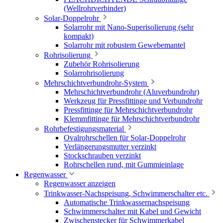
(Wellrohrverbinder)
Solar-Doppelrohr
Solarrohr mit Nano-Superisolierung (sehr
kompakt)
Solarrohr mit robustem Gewebemantel
Rohrisolierung
Zubehör Rohrisolierung
Solarrohrisolierung
Mehrschichtverbundrohr-System
Mehrschichtverbundrohr (Aluverbundrohr)
Werkzeug für Pressfittinge und Verbundrohr
Pressfittinge für Mehrschichtverbundrohr
Klemmfittinge für Mehrschichtverbundrohr
Rohrbefestigungsmaterial
Ovalrohrschellen für Solar-Doppelrohr
Verlängerungsmutter verzinkt
Stockschrauben verzinkt
Rohrschellen rund, mit Gummieinlage
Regenwasser
Regenwasser anzeigen
Trinkwasser-Nachspeisung, Schwimmerschalter etc.
Automatische Trinkwassernachspeisung
Schwimmerschalter mit Kabel und Gewicht
Zwischenstecker für Schwimmerkabel