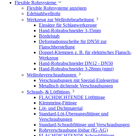
Flexible Rohrsysteme
Flexible Rohrsysteme anzeigen
Edelstahlwellrohr
Werkzeug zur Wellrohrbearbeitung
Einsätze für Schlagwerkzeuge
Hand-Rohrabschneider 3-35mm
Bördelstab
Deformationsscheibe für DN50 zur
Flanschherstellung
Doppel-Klemmen z. B. für elektrisches Flansch-
Werkzeug
Hand-Rohrabschneider DN12 - DN50
Hand-Rohrabschneider 3-28mm (mini)
Wellrohrverschraubungen
Verschraubungen mit Spezial-Einlegering
Metallisch dichtende Verschraubungen
Schraub- & Lötfittings
FLACHDICHTENDE Lötfittinge
Klemmring-Fittinge
Löt- und Dichtmaterial
Standard-Löt-Übergangsfittinge und
Verschraubungen
Standard-Schraubfittinge und Verschraubungen
Rohrverschraubung lösbar (IG-AG)
FLACHDICHTENDE Schraubfittinge