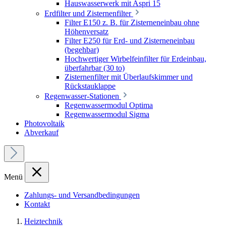
Hauswasserwerk mit Aspri 15
Erdfilter und Zisternenfilter
Filter E150 z. B. für Zisterneneinbau ohne
Höhenversatz
Filter E250 für Erd- und Zisterneneinbau
(begehbar)
Hochwertiger Wirbelfeinfilter für Erdeinbau,
überfahrbar (30 to)
Zisternenfilter mit Überlaufskimmer und
Rückstauklappe
Regenwasser-Stationen
Regenwassermodul Optima
Regenwassermodul Sigma
Photovoltaik
Abverkauf
Menü
Zahlungs- und Versandbedingungen
Kontakt
Heiztechnik