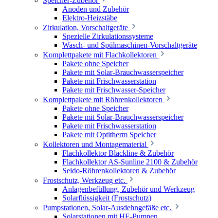
Speicher-Zubehör
Anoden und Zubehör
Elektro-Heizstäbe
Zirkulation, Vorschaltgeräte
Spezielle Zirkulationssysteme
Wasch- und Spülmaschinen-Vorschaltgeräte
Komplettpakete mit Flachkollektoren
Pakete ohne Speicher
Pakete mit Solar-Brauchwasserspeicher
Pakete mit Frischwasserstation
Pakete mit Frischwasser-Speicher
Komplettpakete mit Röhrenkollektoren
Pakete ohne Speicher
Pakete mit Solar-Brauchwasserspeicher
Pakete mit Frischwasserstation
Pakete mit Optitherm Speicher
Kollektoren und Montagematerial
Flachkollektor Blackline & Zubehör
Flachkollektor AS-Sunline 2100 & Zubehör
Seido-Röhrenkollektoren & Zubehör
Frostschutz, Werkzeug etc.
Anlagenbefüllung, Zubehör und Werkzeug
Solarflüssigkeit (Frostschutz)
Pumpstationen, Solar-Ausdehngefäße etc.
Solarstationen mit HE-Pumpen