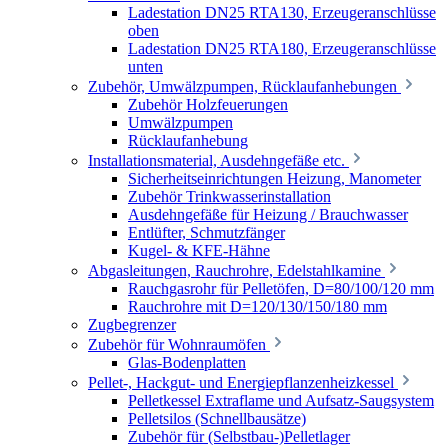
Ladestation DN25 RTA130, Erzeugeranschlüsse
oben
Ladestation DN25 RTA180, Erzeugeranschlüsse
unten
Zubehör, Umwälzpumpen, Rücklaufanhebungen
Zubehör Holzfeuerungen
Umwälzpumpen
Rücklaufanhebung
Installationsmaterial, Ausdehngefäße etc.
Sicherheitseinrichtungen Heizung, Manometer
Zubehör Trinkwasserinstallation
Ausdehngefäße für Heizung / Brauchwasser
Entlüfter, Schmutzfänger
Kugel- & KFE-Hähne
Abgasleitungen, Rauchrohre, Edelstahlkamine
Rauchgasrohr für Pelletöfen, D=80/100/120 mm
Rauchrohre mit D=120/130/150/180 mm
Zugbegrenzer
Zubehör für Wohnraumöfen
Glas-Bodenplatten
Pellet-, Hackgut- und Energiepflanzenheizkessel
Pelletkessel Extraflame und Aufsatz-Saugsystem
Pelletsilos (Schnellbausätze)
Zubehör für (Selbstbau-)Pelletlager