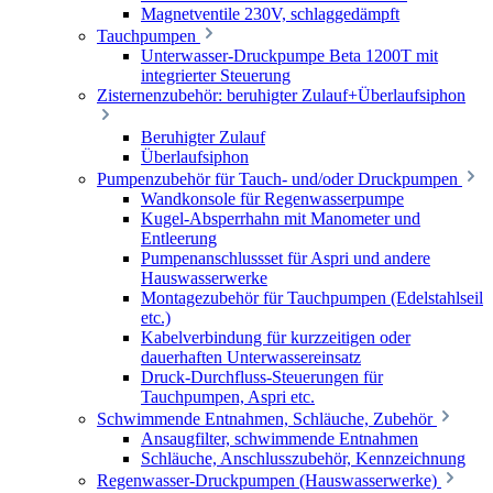
Magnetventile 230V, schlaggedämpft
Tauchpumpen
Unterwasser-Druckpumpe Beta 1200T mit
integrierter Steuerung
Zisternenzubehör: beruhigter Zulauf+Überlaufsiphon
Beruhigter Zulauf
Überlaufsiphon
Pumpenzubehör für Tauch- und/oder Druckpumpen
Wandkonsole für Regenwasserpumpe
Kugel-Absperrhahn mit Manometer und
Entleerung
Pumpenanschlussset für Aspri und andere
Hauswasserwerke
Montagezubehör für Tauchpumpen (Edelstahlseil
etc.)
Kabelverbindung für kurzzeitigen oder
dauerhaften Unterwassereinsatz
Druck-Durchfluss-Steuerungen für
Tauchpumpen, Aspri etc.
Schwimmende Entnahmen, Schläuche, Zubehör
Ansaugfilter, schwimmende Entnahmen
Schläuche, Anschlusszubehör, Kennzeichnung
Regenwasser-Druckpumpen (Hauswasserwerke)