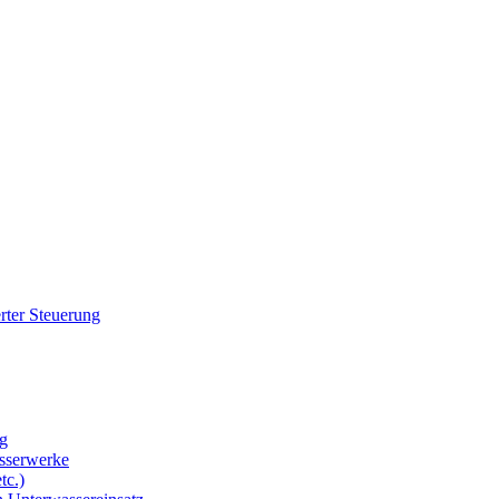
rter Steuerung
g
sserwerke
tc.)