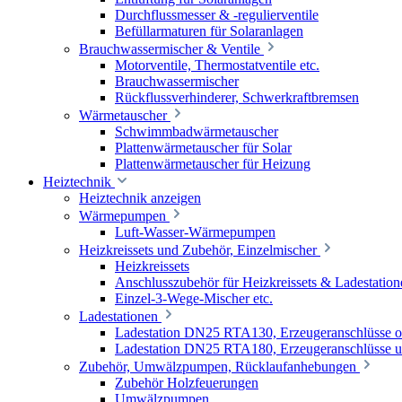
Durchflussmesser & -regulierventile
Befüllarmaturen für Solaranlagen
Brauchwassermischer & Ventile
Motorventile, Thermostatventile etc.
Brauchwassermischer
Rückflussverhinderer, Schwerkraftbremsen
Wärmetauscher
Schwimmbadwärmetauscher
Plattenwärmetauscher für Solar
Plattenwärmetauscher für Heizung
Heiztechnik
Heiztechnik anzeigen
Wärmepumpen
Luft-Wasser-Wärmepumpen
Heizkreissets und Zubehör, Einzelmischer
Heizkreissets
Anschlusszubehör für Heizkreissets & Ladestation
Einzel-3-Wege-Mischer etc.
Ladestationen
Ladestation DN25 RTA130, Erzeugeranschlüsse 
Ladestation DN25 RTA180, Erzeugeranschlüsse u
Zubehör, Umwälzpumpen, Rücklaufanhebungen
Zubehör Holzfeuerungen
Umwälzpumpen