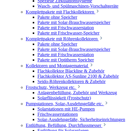
Spezielle Zirkulationssysteme
Wasch- und Spülmaschinen-Vorschaltgeräte
Komplettpakete mit Flachkollektoren
Pakete ohne Speicher
Pakete mit Solar-Brauchwasserspeicher
Pakete mit Frischwasserstation
Pakete mit Frischwasser-Speicher
Komplettpakete mit Röhrenkollektoren
Pakete ohne Speicher
Pakete mit Solar-Brauchwasserspeicher
Pakete mit Frischwasserstation
Pakete mit Optitherm Speicher
Kollektoren und Montagematerial
Flachkollektor Blackline & Zubehör
Flachkollektor AS-Sunline 2100 & Zubehör
Seido-Röhrenkollektoren & Zubehör
Frostschutz, Werkzeug etc.
Anlagenbefüllung, Zubehör und Werkzeug
Solarflüssigkeit (Frostschutz)
Pumpstationen, Solar-Ausdehngefäße etc.
Solarstationen mit HE-Pumpen
Frischwasserstationen
Solar-Ausdehngefäße, Sicherheitseinrichtungen
Entlüftung, Befüllung, Durchflussmesser
Entlüftung für Solaranlagen