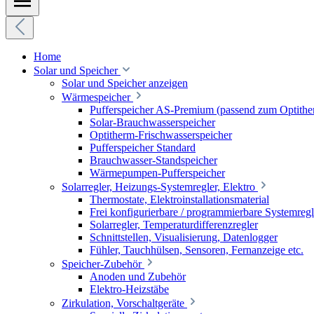
Home
Solar und Speicher
Solar und Speicher anzeigen
Wärmespeicher
Pufferspeicher AS-Premium (passend zum Optithe
Solar-Brauchwasserspeicher
Optitherm-Frischwasserspeicher
Pufferspeicher Standard
Brauchwasser-Standspeicher
Wärmepumpen-Pufferspeicher
Solarregler, Heizungs-Systemregler, Elektro
Thermostate, Elektroinstallationsmaterial
Frei konfigurierbare / programmierbare Systemregl
Solarregler, Temperaturdifferenzregler
Schnittstellen, Visualisierung, Datenlogger
Fühler, Tauchhülsen, Sensoren, Fernanzeige etc.
Speicher-Zubehör
Anoden und Zubehör
Elektro-Heizstäbe
Zirkulation, Vorschaltgeräte