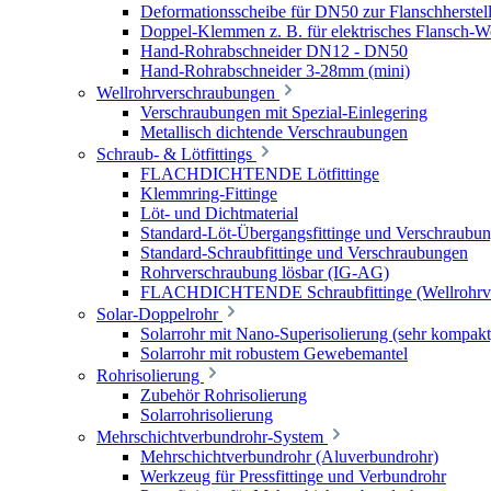
Deformationsscheibe für DN50 zur Flanschherstel
Doppel-Klemmen z. B. für elektrisches Flansch-
Hand-Rohrabschneider DN12 - DN50
Hand-Rohrabschneider 3-28mm (mini)
Wellrohrverschraubungen
Verschraubungen mit Spezial-Einlegering
Metallisch dichtende Verschraubungen
Schraub- & Lötfittings
FLACHDICHTENDE Lötfittinge
Klemmring-Fittinge
Löt- und Dichtmaterial
Standard-Löt-Übergangsfittinge und Verschraubu
Standard-Schraubfittinge und Verschraubungen
Rohrverschraubung lösbar (IG-AG)
FLACHDICHTENDE Schraubfittinge (Wellrohrve
Solar-Doppelrohr
Solarrohr mit Nano-Superisolierung (sehr kompakt
Solarrohr mit robustem Gewebemantel
Rohrisolierung
Zubehör Rohrisolierung
Solarrohrisolierung
Mehrschichtverbundrohr-System
Mehrschichtverbundrohr (Aluverbundrohr)
Werkzeug für Pressfittinge und Verbundrohr