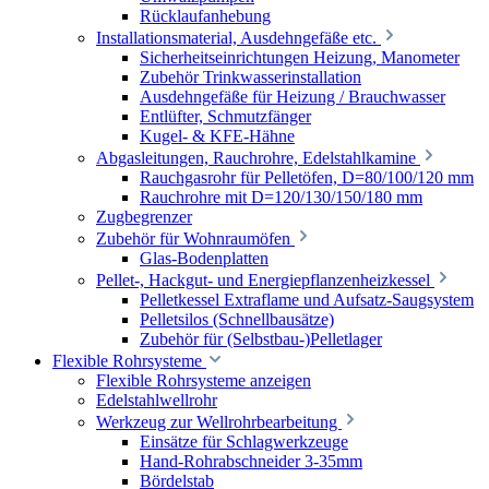
Rücklaufanhebung
Installationsmaterial, Ausdehngefäße etc.
Sicherheitseinrichtungen Heizung, Manometer
Zubehör Trinkwasserinstallation
Ausdehngefäße für Heizung / Brauchwasser
Entlüfter, Schmutzfänger
Kugel- & KFE-Hähne
Abgasleitungen, Rauchrohre, Edelstahlkamine
Rauchgasrohr für Pelletöfen, D=80/100/120 mm
Rauchrohre mit D=120/130/150/180 mm
Zugbegrenzer
Zubehör für Wohnraumöfen
Glas-Bodenplatten
Pellet-, Hackgut- und Energiepflanzenheizkessel
Pelletkessel Extraflame und Aufsatz-Saugsystem
Pelletsilos (Schnellbausätze)
Zubehör für (Selbstbau-)Pelletlager
Flexible Rohrsysteme
Flexible Rohrsysteme anzeigen
Edelstahlwellrohr
Werkzeug zur Wellrohrbearbeitung
Einsätze für Schlagwerkzeuge
Hand-Rohrabschneider 3-35mm
Bördelstab