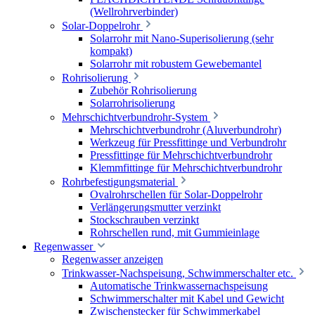
(Wellrohrverbinder)
Solar-Doppelrohr
Solarrohr mit Nano-Superisolierung (sehr
kompakt)
Solarrohr mit robustem Gewebemantel
Rohrisolierung
Zubehör Rohrisolierung
Solarrohrisolierung
Mehrschichtverbundrohr-System
Mehrschichtverbundrohr (Aluverbundrohr)
Werkzeug für Pressfittinge und Verbundrohr
Pressfittinge für Mehrschichtverbundrohr
Klemmfittinge für Mehrschichtverbundrohr
Rohrbefestigungsmaterial
Ovalrohrschellen für Solar-Doppelrohr
Verlängerungsmutter verzinkt
Stockschrauben verzinkt
Rohrschellen rund, mit Gummieinlage
Regenwasser
Regenwasser anzeigen
Trinkwasser-Nachspeisung, Schwimmerschalter etc.
Automatische Trinkwassernachspeisung
Schwimmerschalter mit Kabel und Gewicht
Zwischenstecker für Schwimmerkabel