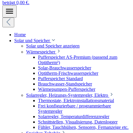
beträgt 0,00 €.
Home
Solar und Speicher
Solar und Speicher anzeigen
Wärmespeicher
Pufferspeicher AS-Premium (passend zum
Optitherm²)
Solar-Brauchwasserspeicher
Optitherm-Frischwasserspeicher
Pufferspeicher Standard
Brauchwasser-Standspeicher
Wärmepumpen-Pufferspeicher
Solarregler, Heizungs-Systemregler, Elektro
Thermostate, Elektroinstallationsmaterial
Frei konfigurierbare / programmierbare
Systemregler
Solarregler, Temperaturdifferenzregler
Schnittstellen, Visualisierung, Datenlogger
Fühler, Tauchhülsen, Sensoren, Fernanzeige etc.