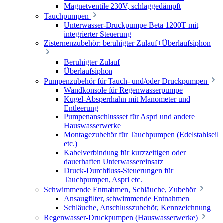
Magnetventile 230V, schlaggedämpft
Tauchpumpen
Unterwasser-Druckpumpe Beta 1200T mit
integrierter Steuerung
Zisternenzubehör: beruhigter Zulauf+Überlaufsiphon
Beruhigter Zulauf
Überlaufsiphon
Pumpenzubehör für Tauch- und/oder Druckpumpen
Wandkonsole für Regenwasserpumpe
Kugel-Absperrhahn mit Manometer und
Entleerung
Pumpenanschlussset für Aspri und andere
Hauswasserwerke
Montagezubehör für Tauchpumpen (Edelstahlseil
etc.)
Kabelverbindung für kurzzeitigen oder
dauerhaften Unterwassereinsatz
Druck-Durchfluss-Steuerungen für
Tauchpumpen, Aspri etc.
Schwimmende Entnahmen, Schläuche, Zubehör
Ansaugfilter, schwimmende Entnahmen
Schläuche, Anschlusszubehör, Kennzeichnung
Regenwasser-Druckpumpen (Hauswasserwerke)