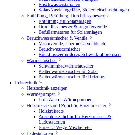
Frischwasserstationen
Solar-Ausdehngefäße, Sicherheitseinrichtungen
Entlüftung, Befüllung, Durchflussmesser
Entlüftung für Solaranlagen
Durchflussmesser & -regulierventile
Befüllarmaturen für Solaranlagen
Brauchwassermischer & Ventile
Motorventile, Thermostatventile etc.
Brauchwassermischer
Rückflussverhinderer, Schwerkraftbremsen
Wärmetauscher
Schwimmbadwärmetauscher
Plattenwärmetauscher für Solar
Plattenwärmetauscher für Heizung
Heiztechnik
Heiztechnik anzeigen
Wärmepumpen
Luft-Wasser-Wärmepumpen
Heizkreissets und Zubehör, Einzelmischer
Heizkreissets
Anschlusszubehör für Heizkreissets &
Ladestationen
Einzel-3-Wege-Mischer etc.
Ladestationen