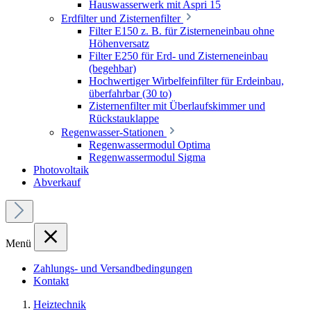
Hauswasserwerk mit Aspri 15
Erdfilter und Zisternenfilter
Filter E150 z. B. für Zisterneneinbau ohne
Höhenversatz
Filter E250 für Erd- und Zisterneneinbau
(begehbar)
Hochwertiger Wirbelfeinfilter für Erdeinbau,
überfahrbar (30 to)
Zisternenfilter mit Überlaufskimmer und
Rückstauklappe
Regenwasser-Stationen
Regenwassermodul Optima
Regenwassermodul Sigma
Photovoltaik
Abverkauf
Menü
Zahlungs- und Versandbedingungen
Kontakt
Heiztechnik