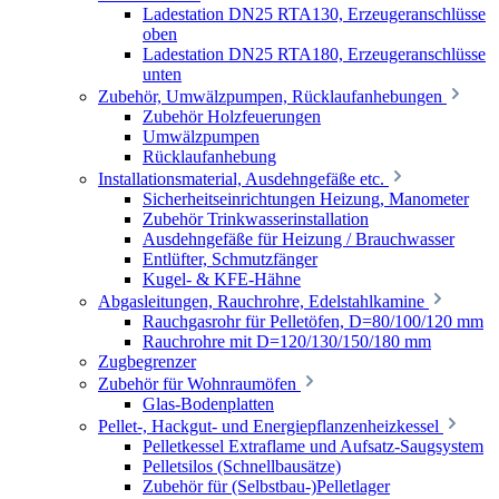
Ladestation DN25 RTA130, Erzeugeranschlüsse
oben
Ladestation DN25 RTA180, Erzeugeranschlüsse
unten
Zubehör, Umwälzpumpen, Rücklaufanhebungen
Zubehör Holzfeuerungen
Umwälzpumpen
Rücklaufanhebung
Installationsmaterial, Ausdehngefäße etc.
Sicherheitseinrichtungen Heizung, Manometer
Zubehör Trinkwasserinstallation
Ausdehngefäße für Heizung / Brauchwasser
Entlüfter, Schmutzfänger
Kugel- & KFE-Hähne
Abgasleitungen, Rauchrohre, Edelstahlkamine
Rauchgasrohr für Pelletöfen, D=80/100/120 mm
Rauchrohre mit D=120/130/150/180 mm
Zugbegrenzer
Zubehör für Wohnraumöfen
Glas-Bodenplatten
Pellet-, Hackgut- und Energiepflanzenheizkessel
Pelletkessel Extraflame und Aufsatz-Saugsystem
Pelletsilos (Schnellbausätze)
Zubehör für (Selbstbau-)Pelletlager