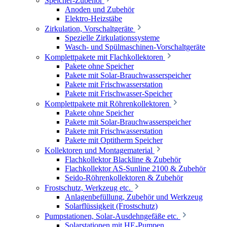
Speicher-Zubehör
Anoden und Zubehör
Elektro-Heizstäbe
Zirkulation, Vorschaltgeräte
Spezielle Zirkulationssysteme
Wasch- und Spülmaschinen-Vorschaltgeräte
Komplettpakete mit Flachkollektoren
Pakete ohne Speicher
Pakete mit Solar-Brauchwasserspeicher
Pakete mit Frischwasserstation
Pakete mit Frischwasser-Speicher
Komplettpakete mit Röhrenkollektoren
Pakete ohne Speicher
Pakete mit Solar-Brauchwasserspeicher
Pakete mit Frischwasserstation
Pakete mit Optitherm Speicher
Kollektoren und Montagematerial
Flachkollektor Blackline & Zubehör
Flachkollektor AS-Sunline 2100 & Zubehör
Seido-Röhrenkollektoren & Zubehör
Frostschutz, Werkzeug etc.
Anlagenbefüllung, Zubehör und Werkzeug
Solarflüssigkeit (Frostschutz)
Pumpstationen, Solar-Ausdehngefäße etc.
Solarstationen mit HE-Pumpen