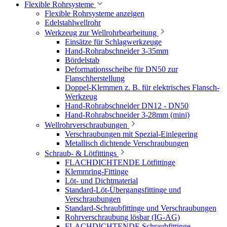
Flexible Rohrsysteme
Flexible Rohrsysteme anzeigen
Edelstahlwellrohr
Werkzeug zur Wellrohrbearbeitung
Einsätze für Schlagwerkzeuge
Hand-Rohrabschneider 3-35mm
Bördelstab
Deformationsscheibe für DN50 zur
Flanschherstellung
Doppel-Klemmen z. B. für elektrisches Flansch-
Werkzeug
Hand-Rohrabschneider DN12 - DN50
Hand-Rohrabschneider 3-28mm (mini)
Wellrohrverschraubungen
Verschraubungen mit Spezial-Einlegering
Metallisch dichtende Verschraubungen
Schraub- & Lötfittings
FLACHDICHTENDE Lötfittinge
Klemmring-Fittinge
Löt- und Dichtmaterial
Standard-Löt-Übergangsfittinge und
Verschraubungen
Standard-Schraubfittinge und Verschraubungen
Rohrverschraubung lösbar (IG-AG)
FLACHDICHTENDE Schraubfittinge