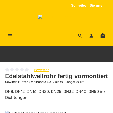
Schreiben Sie uns!
Zum Hauptinhalt springen
Waren
Bewerten
Durchschnittliche Bewertung von 0 von 5 Sternen
Edelstahlwellrohr fertig vormontiert
Gewinde Mutter / Wellrohr:
2 1/2" / DN50
|
Länge:
20 cm
DN8, DN12, DN16, DN20, DN25, DN32, DN40, DN50 inkl.
Dichtungen