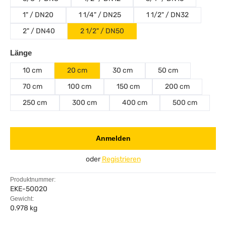
1" / DN20
1 1/4" / DN25
1 1/2" / DN32
2" / DN40
2 1/2" / DN50
auswählen
Länge
10 cm
20 cm
30 cm
50 cm
70 cm
100 cm
150 cm
200 cm
250 cm
300 cm
400 cm
500 cm
Anmelden
oder
Registrieren
Produktnummer:
EKE-50020
Gewicht:
0.978 kg