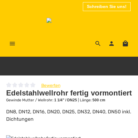
Schreiben Sie uns!
Zum Hauptinhalt springen
Waren
Bewerten
Durchschnittliche Bewertung von 0 von 5 Sternen
Edelstahlwellrohr fertig vormontiert
Gewinde Mutter / Wellrohr:
1 1/4" / DN25
|
Länge:
500 cm
DN8, DN12, DN16, DN20, DN25, DN32, DN40, DN50 inkl.
Dichtungen