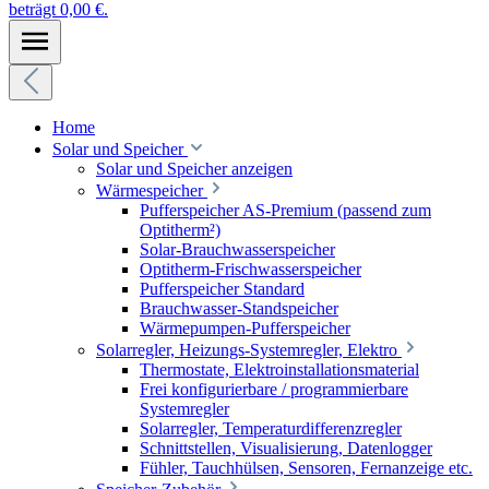
beträgt 0,00 €.
Home
Solar und Speicher
Solar und Speicher anzeigen
Wärmespeicher
Pufferspeicher AS-Premium (passend zum
Optitherm²)
Solar-Brauchwasserspeicher
Optitherm-Frischwasserspeicher
Pufferspeicher Standard
Brauchwasser-Standspeicher
Wärmepumpen-Pufferspeicher
Solarregler, Heizungs-Systemregler, Elektro
Thermostate, Elektroinstallationsmaterial
Frei konfigurierbare / programmierbare
Systemregler
Solarregler, Temperaturdifferenzregler
Schnittstellen, Visualisierung, Datenlogger
Fühler, Tauchhülsen, Sensoren, Fernanzeige etc.