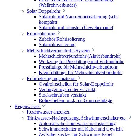
(Wellrohrverbinder)
Solar-Doppelrohr
Solarrohr mit Nano-Superisolierung (sehr
kompakt)
Solarrohr mit robustem Gewebemantel
Rohrisolierung
Zubehör Rohrisolierung
Solarrohrisolierung
Mehrschichtverbundrohr-System
Mehrschichtverbundrohr (Aluverbundrohr)
Werkzeug für Pressfittinge und Verbundrohr
Pressfittinge für Mehrschichtverbundrohr
Klemmfittinge für Mehrschichtverbundrohr
Rohrbefestigungsmaterial
Ovalrohrschellen für Solar-Doppelrohr
Verlängerungsmutter verzinkt
Stockschrauben verzinkt
Rohrschellen rund, mit Gummieinlage
Regenwasser
Regenwasser anzeigen
Trinkwasser-Nachspeisung, Schwimmerschalter etc.
Automatische Trinkwassernachspeisung
Schwimmerschalter mit Kabel und Gewicht
Zwischenstecker für Schwimmerkabel