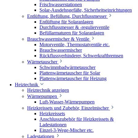
Frischwasserstationen
Solar-Ausdehngefäße, Sicherheitseinrichtungen
Entlüftung, Befüllung, Durchflussmesser
Entlüftung für Solaranlagen
Durchflussmesser & -regulierventile
Befüllarmaturen für Solaranlagen
Brauchwassermischer & Ventile
Motorventile, Thermostatventile etc.
Brauchwassermischer
Rückflussverhinderer, Schwerkraftbremsen
Wärmetauscher
Schwimmbadwärmetauscher
Plattenwärmetauscher für Solar
Plattenwärmetauscher für Heizung
Heiztechnik
Heiztechnik anzeigen
Wärmepumpen
Luft-Wasser-Wärmepumpen
Heizkreissets und Zubehör, Einzelmischer
Heizkreissets
Anschlusszubehör für Heizkreissets &
Ladestationen
Einzel-3-Wege-Mischer etc.
Ladestationen