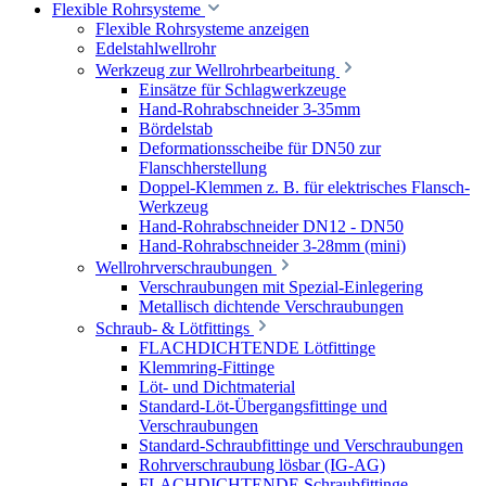
Flexible Rohrsysteme
Flexible Rohrsysteme anzeigen
Edelstahlwellrohr
Werkzeug zur Wellrohrbearbeitung
Einsätze für Schlagwerkzeuge
Hand-Rohrabschneider 3-35mm
Bördelstab
Deformationsscheibe für DN50 zur
Flanschherstellung
Doppel-Klemmen z. B. für elektrisches Flansch-
Werkzeug
Hand-Rohrabschneider DN12 - DN50
Hand-Rohrabschneider 3-28mm (mini)
Wellrohrverschraubungen
Verschraubungen mit Spezial-Einlegering
Metallisch dichtende Verschraubungen
Schraub- & Lötfittings
FLACHDICHTENDE Lötfittinge
Klemmring-Fittinge
Löt- und Dichtmaterial
Standard-Löt-Übergangsfittinge und
Verschraubungen
Standard-Schraubfittinge und Verschraubungen
Rohrverschraubung lösbar (IG-AG)
FLACHDICHTENDE Schraubfittinge