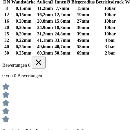
DN
Wandstärke
AußenØ
InnenØ
Biegeradius
Betriebsdruck
We
8
0,15mm
11,2mm
7,7mm
15mm
16bar
12
0,15mm
16,2mm
12,2mm
19mm
10bar
16
0,20mm
20,8mm
15,6mm
27mm
10bar
20
0,20mm
24,9mm
18,8mm
30mm
10bar
25
0,20mm
31,2mm
24,8mm
39mm
10bar
32
0,22mm
41,1mm
33,7mm
49mm
4 bar
40
0,25mm
49,6mm
40,7mm
58mm
3 bar
50
0,25mm
60,3mm
50,5mm
69mm
2 bar
Bewertungen
0
0 von 0 Bewertungen