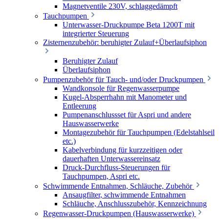
Magnetventile 230V, schlaggedämpft
Tauchpumpen
Unterwasser-Druckpumpe Beta 1200T mit
integrierter Steuerung
Zisternenzubehör: beruhigter Zulauf+Überlaufsiphon
Beruhigter Zulauf
Überlaufsiphon
Pumpenzubehör für Tauch- und/oder Druckpumpen
Wandkonsole für Regenwasserpumpe
Kugel-Absperrhahn mit Manometer und
Entleerung
Pumpenanschlussset für Aspri und andere
Hauswasserwerke
Montagezubehör für Tauchpumpen (Edelstahlseil
etc.)
Kabelverbindung für kurzzeitigen oder
dauerhaften Unterwassereinsatz
Druck-Durchfluss-Steuerungen für
Tauchpumpen, Aspri etc.
Schwimmende Entnahmen, Schläuche, Zubehör
Ansaugfilter, schwimmende Entnahmen
Schläuche, Anschlusszubehör, Kennzeichnung
Regenwasser-Druckpumpen (Hauswasserwerke)