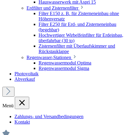
Hauswasserwerk mit Aspri 15
Erdfilter und Zisternenfilter
Filter E150 z. B. für Zisterneneinbau ohne
Höhenversatz
Filter E250 für Erd- und Zisterneneinbau
(begehbar)
Hochwertiger Wirbelfeinfilter für Erdeinbau,
überfahrbar (30 to)
Zisternenfilter mit Überlaufskimmer und
Rückstauklappe
Regenwasser-Stationen
Regenwassermodul Optima
Regenwassermodul Sigma
Photovoltaik
Abverkauf
Menü
Zahlungs- und Versandbedingungen
Kontakt