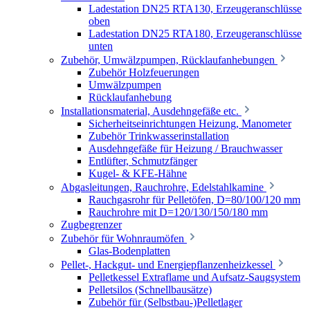
Ladestation DN25 RTA130, Erzeugeranschlüsse
oben
Ladestation DN25 RTA180, Erzeugeranschlüsse
unten
Zubehör, Umwälzpumpen, Rücklaufanhebungen
Zubehör Holzfeuerungen
Umwälzpumpen
Rücklaufanhebung
Installationsmaterial, Ausdehngefäße etc.
Sicherheitseinrichtungen Heizung, Manometer
Zubehör Trinkwasserinstallation
Ausdehngefäße für Heizung / Brauchwasser
Entlüfter, Schmutzfänger
Kugel- & KFE-Hähne
Abgasleitungen, Rauchrohre, Edelstahlkamine
Rauchgasrohr für Pelletöfen, D=80/100/120 mm
Rauchrohre mit D=120/130/150/180 mm
Zugbegrenzer
Zubehör für Wohnraumöfen
Glas-Bodenplatten
Pellet-, Hackgut- und Energiepflanzenheizkessel
Pelletkessel Extraflame und Aufsatz-Saugsystem
Pelletsilos (Schnellbausätze)
Zubehör für (Selbstbau-)Pelletlager