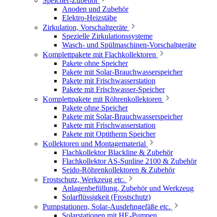
Speicher-Zubehör
Anoden und Zubehör
Elektro-Heizstäbe
Zirkulation, Vorschaltgeräte
Spezielle Zirkulationssysteme
Wasch- und Spülmaschinen-Vorschaltgeräte
Komplettpakete mit Flachkollektoren
Pakete ohne Speicher
Pakete mit Solar-Brauchwasserspeicher
Pakete mit Frischwasserstation
Pakete mit Frischwasser-Speicher
Komplettpakete mit Röhrenkollektoren
Pakete ohne Speicher
Pakete mit Solar-Brauchwasserspeicher
Pakete mit Frischwasserstation
Pakete mit Optitherm Speicher
Kollektoren und Montagematerial
Flachkollektor Blackline & Zubehör
Flachkollektor AS-Sunline 2100 & Zubehör
Seido-Röhrenkollektoren & Zubehör
Frostschutz, Werkzeug etc.
Anlagenbefüllung, Zubehör und Werkzeug
Solarflüssigkeit (Frostschutz)
Pumpstationen, Solar-Ausdehngefäße etc.
Solarstationen mit HE-Pumpen