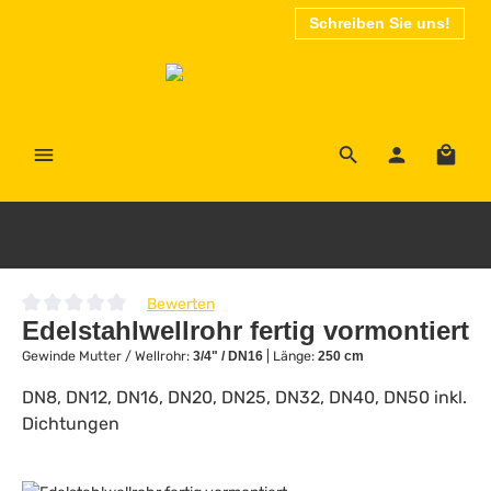
Schreiben Sie uns!
Zum Hauptinhalt springen
Waren
Bewerten
Durchschnittliche Bewertung von 0 von 5 Sternen
Edelstahlwellrohr fertig vormontiert
Gewinde Mutter / Wellrohr:
3/4" / DN16
|
Länge:
250 cm
DN8, DN12, DN16, DN20, DN25, DN32, DN40, DN50 inkl.
Dichtungen