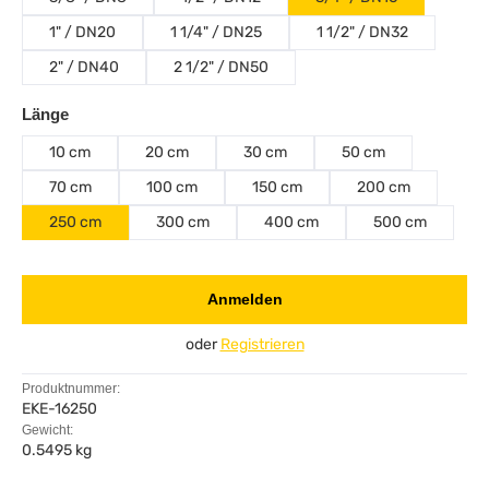
1" / DN20
1 1/4" / DN25
1 1/2" / DN32
2" / DN40
2 1/2" / DN50
auswählen
Länge
10 cm
20 cm
30 cm
50 cm
70 cm
100 cm
150 cm
200 cm
250 cm
300 cm
400 cm
500 cm
Anmelden
oder
Registrieren
Produktnummer:
EKE-16250
Gewicht:
0.5495 kg