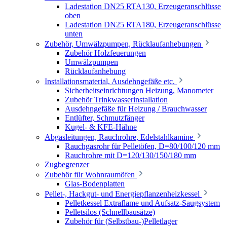
Ladestation DN25 RTA130, Erzeugeranschlüsse
oben
Ladestation DN25 RTA180, Erzeugeranschlüsse
unten
Zubehör, Umwälzpumpen, Rücklaufanhebungen
Zubehör Holzfeuerungen
Umwälzpumpen
Rücklaufanhebung
Installationsmaterial, Ausdehngefäße etc.
Sicherheitseinrichtungen Heizung, Manometer
Zubehör Trinkwasserinstallation
Ausdehngefäße für Heizung / Brauchwasser
Entlüfter, Schmutzfänger
Kugel- & KFE-Hähne
Abgasleitungen, Rauchrohre, Edelstahlkamine
Rauchgasrohr für Pelletöfen, D=80/100/120 mm
Rauchrohre mit D=120/130/150/180 mm
Zugbegrenzer
Zubehör für Wohnraumöfen
Glas-Bodenplatten
Pellet-, Hackgut- und Energiepflanzenheizkessel
Pelletkessel Extraflame und Aufsatz-Saugsystem
Pelletsilos (Schnellbausätze)
Zubehör für (Selbstbau-)Pelletlager