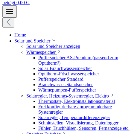
beträgt 0,00 €.
Home
Solar und Speicher
Solar und Speicher anzeigen
Wärmespeicher
Pufferspeicher AS-Premium (passend zum
Optitherm²)
Solar-Brauchwasserspeicher
Optitherm-Frischwasserspeicher
Pufferspeicher Standard
Brauchwasser-Standspeicher
Wärmepumpen-Pufferspeicher
Solarregler, Heizungs-Systemregler, Elektro
Thermostate, Elektroinstallationsmaterial
Frei konfigurierbare / programmierbare
Systemregler
Solarregler, Temperaturdifferenzregler
Schnittstellen, Visualisierung, Datenlogger
Fühler, Tauchhülsen, Sensoren, Fernanzeige etc.