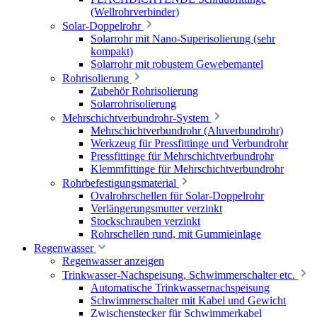
(Wellrohrverbinder)
Solar-Doppelrohr
Solarrohr mit Nano-Superisolierung (sehr
kompakt)
Solarrohr mit robustem Gewebemantel
Rohrisolierung
Zubehör Rohrisolierung
Solarrohrisolierung
Mehrschichtverbundrohr-System
Mehrschichtverbundrohr (Aluverbundrohr)
Werkzeug für Pressfittinge und Verbundrohr
Pressfittinge für Mehrschichtverbundrohr
Klemmfittinge für Mehrschichtverbundrohr
Rohrbefestigungsmaterial
Ovalrohrschellen für Solar-Doppelrohr
Verlängerungsmutter verzinkt
Stockschrauben verzinkt
Rohrschellen rund, mit Gummieinlage
Regenwasser
Regenwasser anzeigen
Trinkwasser-Nachspeisung, Schwimmerschalter etc.
Automatische Trinkwassernachspeisung
Schwimmerschalter mit Kabel und Gewicht
Zwischenstecker für Schwimmerkabel