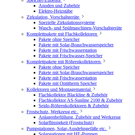
Speicher-Zubehör
Anoden und Zubehör
Elektro-Heizstäbe
Zirkulation, Vorschaltgeräte
Spezielle Zirkulationssysteme
Wasch- und Spülmaschinen-Vorschaltgeräte
Komplettpakete mit Flachkollektoren
Pakete ohne Speicher
Pakete mit Solar-Brauchwasserspeicher
Pakete mit Frischwasserstation
Pakete mit Frischwasser-Speicher
Komplettpakete mit Röhrenkollektoren
Pakete ohne Speicher
Pakete mit Solar-Brauchwasserspeicher
Pakete mit Frischwasserstation
Pakete mit Optitherm Speicher
Kollektoren und Montagematerial
Flachkollektor Blackline & Zubehör
Flachkollektor AS-Sunline 2100 & Zubehör
Seido-Röhrenkollektoren & Zubehör
Frostschutz, Werkzeug etc.
Anlagenbefüllung, Zubehör und Werkzeug
Solarflüssigkeit (Frostschutz)
Pumpstationen, Solar-Ausdehngefäße etc.
Solarstationen mit HE-Pumpen