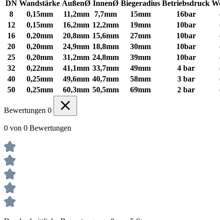
DN
Wandstärke
AußenØ
InnenØ
Biegeradius
Betriebsdruck
We
8
0,15mm
11,2mm
7,7mm
15mm
16bar
12
0,15mm
16,2mm
12,2mm
19mm
10bar
16
0,20mm
20,8mm
15,6mm
27mm
10bar
20
0,20mm
24,9mm
18,8mm
30mm
10bar
25
0,20mm
31,2mm
24,8mm
39mm
10bar
32
0,22mm
41,1mm
33,7mm
49mm
4 bar
40
0,25mm
49,6mm
40,7mm
58mm
3 bar
50
0,25mm
60,3mm
50,5mm
69mm
2 bar
Bewertungen
0
0 von 0 Bewertungen