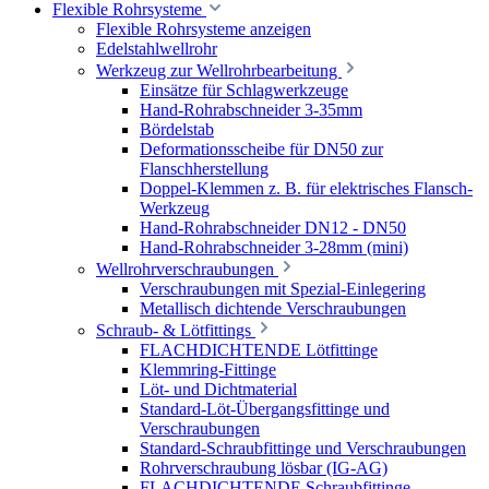
Flexible Rohrsysteme
Flexible Rohrsysteme anzeigen
Edelstahlwellrohr
Werkzeug zur Wellrohrbearbeitung
Einsätze für Schlagwerkzeuge
Hand-Rohrabschneider 3-35mm
Bördelstab
Deformationsscheibe für DN50 zur
Flanschherstellung
Doppel-Klemmen z. B. für elektrisches Flansch-
Werkzeug
Hand-Rohrabschneider DN12 - DN50
Hand-Rohrabschneider 3-28mm (mini)
Wellrohrverschraubungen
Verschraubungen mit Spezial-Einlegering
Metallisch dichtende Verschraubungen
Schraub- & Lötfittings
FLACHDICHTENDE Lötfittinge
Klemmring-Fittinge
Löt- und Dichtmaterial
Standard-Löt-Übergangsfittinge und
Verschraubungen
Standard-Schraubfittinge und Verschraubungen
Rohrverschraubung lösbar (IG-AG)
FLACHDICHTENDE Schraubfittinge