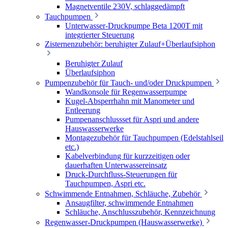
Magnetventile 230V, schlaggedämpft
Tauchpumpen
Unterwasser-Druckpumpe Beta 1200T mit
integrierter Steuerung
Zisternenzubehör: beruhigter Zulauf+Überlaufsiphon
Beruhigter Zulauf
Überlaufsiphon
Pumpenzubehör für Tauch- und/oder Druckpumpen
Wandkonsole für Regenwasserpumpe
Kugel-Absperrhahn mit Manometer und
Entleerung
Pumpenanschlussset für Aspri und andere
Hauswasserwerke
Montagezubehör für Tauchpumpen (Edelstahlseil
etc.)
Kabelverbindung für kurzzeitigen oder
dauerhaften Unterwassereinsatz
Druck-Durchfluss-Steuerungen für
Tauchpumpen, Aspri etc.
Schwimmende Entnahmen, Schläuche, Zubehör
Ansaugfilter, schwimmende Entnahmen
Schläuche, Anschlusszubehör, Kennzeichnung
Regenwasser-Druckpumpen (Hauswasserwerke)