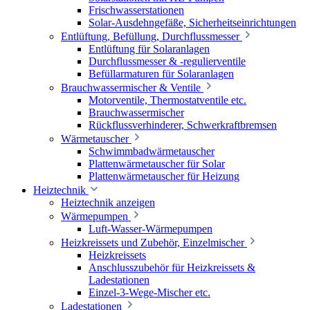
Frischwasserstationen
Solar-Ausdehngefäße, Sicherheitseinrichtungen
Entlüftung, Befüllung, Durchflussmesser
Entlüftung für Solaranlagen
Durchflussmesser & -regulierventile
Befüllarmaturen für Solaranlagen
Brauchwassermischer & Ventile
Motorventile, Thermostatventile etc.
Brauchwassermischer
Rückflussverhinderer, Schwerkraftbremsen
Wärmetauscher
Schwimmbadwärmetauscher
Plattenwärmetauscher für Solar
Plattenwärmetauscher für Heizung
Heiztechnik
Heiztechnik anzeigen
Wärmepumpen
Luft-Wasser-Wärmepumpen
Heizkreissets und Zubehör, Einzelmischer
Heizkreissets
Anschlusszubehör für Heizkreissets &
Ladestationen
Einzel-3-Wege-Mischer etc.
Ladestationen