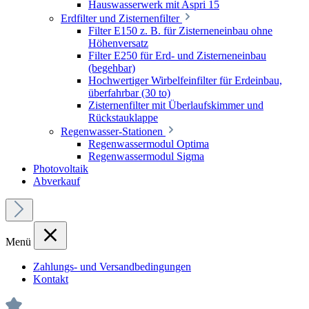
Hauswasserwerk mit Aspri 15
Erdfilter und Zisternenfilter
Filter E150 z. B. für Zisterneneinbau ohne
Höhenversatz
Filter E250 für Erd- und Zisterneneinbau
(begehbar)
Hochwertiger Wirbelfeinfilter für Erdeinbau,
überfahrbar (30 to)
Zisternenfilter mit Überlaufskimmer und
Rückstauklappe
Regenwasser-Stationen
Regenwassermodul Optima
Regenwassermodul Sigma
Photovoltaik
Abverkauf
Menü
Zahlungs- und Versandbedingungen
Kontakt