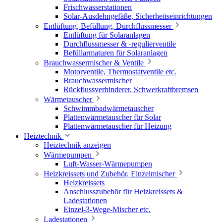
Frischwasserstationen
Solar-Ausdehngefäße, Sicherheitseinrichtungen
Entlüftung, Befüllung, Durchflussmesser
Entlüftung für Solaranlagen
Durchflussmesser & -regulierventile
Befüllarmaturen für Solaranlagen
Brauchwassermischer & Ventile
Motorventile, Thermostatventile etc.
Brauchwassermischer
Rückflussverhinderer, Schwerkraftbremsen
Wärmetauscher
Schwimmbadwärmetauscher
Plattenwärmetauscher für Solar
Plattenwärmetauscher für Heizung
Heiztechnik
Heiztechnik anzeigen
Wärmepumpen
Luft-Wasser-Wärmepumpen
Heizkreissets und Zubehör, Einzelmischer
Heizkreissets
Anschlusszubehör für Heizkreissets &
Ladestationen
Einzel-3-Wege-Mischer etc.
Ladestationen