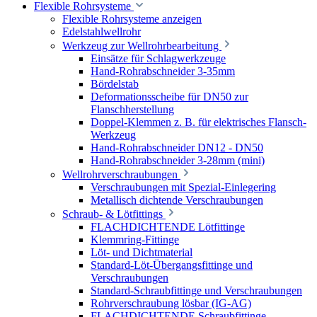
Flexible Rohrsysteme
Flexible Rohrsysteme anzeigen
Edelstahlwellrohr
Werkzeug zur Wellrohrbearbeitung
Einsätze für Schlagwerkzeuge
Hand-Rohrabschneider 3-35mm
Bördelstab
Deformationsscheibe für DN50 zur
Flanschherstellung
Doppel-Klemmen z. B. für elektrisches Flansch-
Werkzeug
Hand-Rohrabschneider DN12 - DN50
Hand-Rohrabschneider 3-28mm (mini)
Wellrohrverschraubungen
Verschraubungen mit Spezial-Einlegering
Metallisch dichtende Verschraubungen
Schraub- & Lötfittings
FLACHDICHTENDE Lötfittinge
Klemmring-Fittinge
Löt- und Dichtmaterial
Standard-Löt-Übergangsfittinge und
Verschraubungen
Standard-Schraubfittinge und Verschraubungen
Rohrverschraubung lösbar (IG-AG)
FLACHDICHTENDE Schraubfittinge