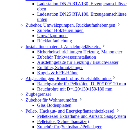
Ladestation DN25 RTA130, Erzeugeranschlüsse
oben
Ladestation DN25 RTA180, Erzeugeranschlüsse
unten
Zubehör, Umwälzpumpen, Rücklaufanhebungen
Zubehör Holzfeuerungen
Umwälzpumpen
Rücklaufanhebung
Installationsmaterial, Ausdehngefäße etc.
Sicherheitseinrichtungen Heizung, Manometer
Zubehör Trinkwasserinstallation
Ausdehngefäße für Heizung / Brauchwasser
Entlüfter, Schmutzfänger
Kugel- & KFE-Hähne
Abgasleitungen, Rauchrohre, Edelstahlkamine
Rauchgasrohr für Pelletöfen, D=80/100/120 mm
Rauchrohre mit D=120/130/150/180 mm
Zugbegrenzer
Zubehör für Wohnraumöfen
Glas-Bodenplatten
Pellet-, Hackgut- und Energiepflanzenheizkessel
Pelletkessel Extraflame und Aufsatz-Saugsystem
Pelletsilos (Schnellbausätze)
Zubehör für (Selbstbau-)Pelletlager