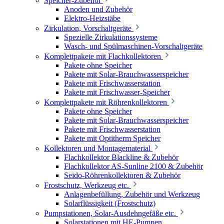
Speicher-Zubehör
Anoden und Zubehör
Elektro-Heizstäbe
Zirkulation, Vorschaltgeräte
Spezielle Zirkulationssysteme
Wasch- und Spülmaschinen-Vorschaltgeräte
Komplettpakete mit Flachkollektoren
Pakete ohne Speicher
Pakete mit Solar-Brauchwasserspeicher
Pakete mit Frischwasserstation
Pakete mit Frischwasser-Speicher
Komplettpakete mit Röhrenkollektoren
Pakete ohne Speicher
Pakete mit Solar-Brauchwasserspeicher
Pakete mit Frischwasserstation
Pakete mit Optitherm Speicher
Kollektoren und Montagematerial
Flachkollektor Blackline & Zubehör
Flachkollektor AS-Sunline 2100 & Zubehör
Seido-Röhrenkollektoren & Zubehör
Frostschutz, Werkzeug etc.
Anlagenbefüllung, Zubehör und Werkzeug
Solarflüssigkeit (Frostschutz)
Pumpstationen, Solar-Ausdehngefäße etc.
Solarstationen mit HE-Pumpen