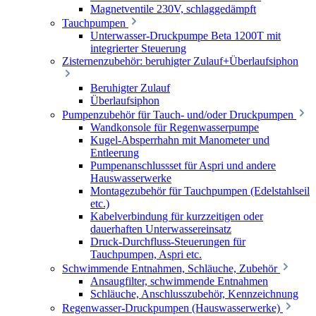
Magnetventile 230V, schlaggedämpft
Tauchpumpen
Unterwasser-Druckpumpe Beta 1200T mit
integrierter Steuerung
Zisternenzubehör: beruhigter Zulauf+Überlaufsiphon
Beruhigter Zulauf
Überlaufsiphon
Pumpenzubehör für Tauch- und/oder Druckpumpen
Wandkonsole für Regenwasserpumpe
Kugel-Absperrhahn mit Manometer und
Entleerung
Pumpenanschlussset für Aspri und andere
Hauswasserwerke
Montagezubehör für Tauchpumpen (Edelstahlseil
etc.)
Kabelverbindung für kurzzeitigen oder
dauerhaften Unterwassereinsatz
Druck-Durchfluss-Steuerungen für
Tauchpumpen, Aspri etc.
Schwimmende Entnahmen, Schläuche, Zubehör
Ansaugfilter, schwimmende Entnahmen
Schläuche, Anschlusszubehör, Kennzeichnung
Regenwasser-Druckpumpen (Hauswasserwerke)