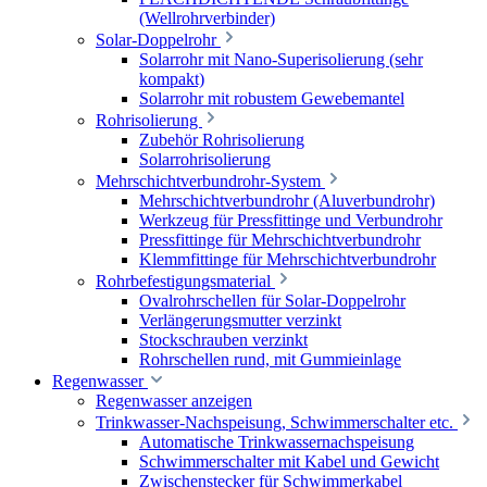
(Wellrohrverbinder)
Solar-Doppelrohr
Solarrohr mit Nano-Superisolierung (sehr
kompakt)
Solarrohr mit robustem Gewebemantel
Rohrisolierung
Zubehör Rohrisolierung
Solarrohrisolierung
Mehrschichtverbundrohr-System
Mehrschichtverbundrohr (Aluverbundrohr)
Werkzeug für Pressfittinge und Verbundrohr
Pressfittinge für Mehrschichtverbundrohr
Klemmfittinge für Mehrschichtverbundrohr
Rohrbefestigungsmaterial
Ovalrohrschellen für Solar-Doppelrohr
Verlängerungsmutter verzinkt
Stockschrauben verzinkt
Rohrschellen rund, mit Gummieinlage
Regenwasser
Regenwasser anzeigen
Trinkwasser-Nachspeisung, Schwimmerschalter etc.
Automatische Trinkwassernachspeisung
Schwimmerschalter mit Kabel und Gewicht
Zwischenstecker für Schwimmerkabel