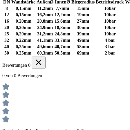
DN
Wandstärke
AußenØ
InnenØ
Biegeradius
Betriebsdruck
We
8
0,15mm
11,2mm
7,7mm
15mm
16bar
12
0,15mm
16,2mm
12,2mm
19mm
10bar
16
0,20mm
20,8mm
15,6mm
27mm
10bar
20
0,20mm
24,9mm
18,8mm
30mm
10bar
25
0,20mm
31,2mm
24,8mm
39mm
10bar
32
0,22mm
41,1mm
33,7mm
49mm
4 bar
40
0,25mm
49,6mm
40,7mm
58mm
3 bar
50
0,25mm
60,3mm
50,5mm
69mm
2 bar
Bewertungen
0
0 von 0 Bewertungen