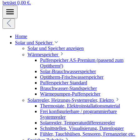
beträgt 0,00 €.
Home
Solar und Speicher
Solar und Speicher anzeigen
Wärmespeicher
Pufferspeicher AS-Premium (passend zum
Optitherm²)
Solar-Brauchwasserspeicher
Optitherm-Frischwasserspeicher
Pufferspeicher Standard
Brauchwasser-Standspeicher
Wärmepumpen-Pufferspeicher
Solarregler, Heizungs-Systemregler, Elektro
Thermostate, Elektroinstallationsmaterial
Frei konfigurierbare / programmierbare
Systemregler
Solarregler, Temperaturdifferenzregler
Schnittstellen, Visualisierung, Datenlogger
Fühler, Tauchhülsen, Sensoren, Fernanzeige etc.