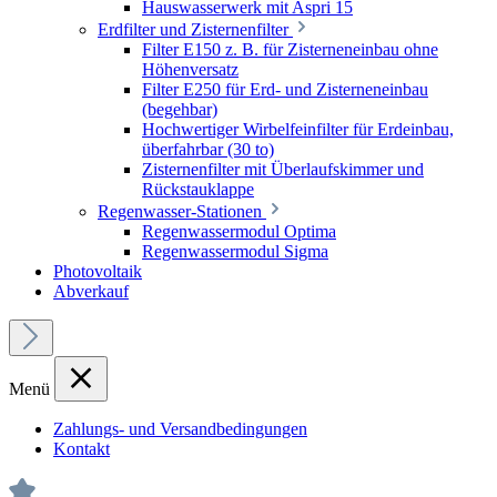
Hauswasserwerk mit Aspri 15
Erdfilter und Zisternenfilter
Filter E150 z. B. für Zisterneneinbau ohne
Höhenversatz
Filter E250 für Erd- und Zisterneneinbau
(begehbar)
Hochwertiger Wirbelfeinfilter für Erdeinbau,
überfahrbar (30 to)
Zisternenfilter mit Überlaufskimmer und
Rückstauklappe
Regenwasser-Stationen
Regenwassermodul Optima
Regenwassermodul Sigma
Photovoltaik
Abverkauf
Menü
Zahlungs- und Versandbedingungen
Kontakt