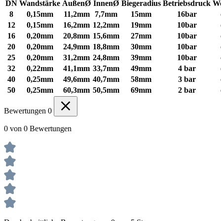
DN
Wandstärke
AußenØ
InnenØ
Biegeradius
Betriebsdruck
We
8
0,15mm
11,2mm
7,7mm
15mm
16bar
12
0,15mm
16,2mm
12,2mm
19mm
10bar
16
0,20mm
20,8mm
15,6mm
27mm
10bar
20
0,20mm
24,9mm
18,8mm
30mm
10bar
25
0,20mm
31,2mm
24,8mm
39mm
10bar
32
0,22mm
41,1mm
33,7mm
49mm
4 bar
40
0,25mm
49,6mm
40,7mm
58mm
3 bar
50
0,25mm
60,3mm
50,5mm
69mm
2 bar
Bewertungen
0
0 von 0 Bewertungen