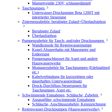
Magnetventile 230V, schlaggedämpft
Tauchpumpen
Unterwasser-Druckpumpe Beta 1200T mit
integrierter Steuerung
Zisternenzubehör: beruhigter Zulauf+Überlaufsiphon
Beruhigter Zulauf
Überlaufsiphon
Pumpenzubehör für Tauch- und/oder Druckpumpen
Wandkonsole für Regenwasserpumpe
Kugel-Absperrhahn mit Manometer und
Entleerung
Pumpenanschlussset für Aspri und andere
Hauswasserwerke
Montagezubehör für Tauchpumpen (Edelstahlseil
etc.)
Kabelverbindung für kurzzeitigen oder
dauerhaften Unterwassereinsatz
Druck-Durchfluss-Steuerungen für
Tauchpumpen, Aspri etc.
Schwimmende Entnahmen, Schläuche, Zubehör
Ansaugfilter, schwimmende Entnahmen
Schläuche, Anschlusszubehör, Kennzeichnung
Regenwasser-Druckpumpen (Hauswasserwerke)