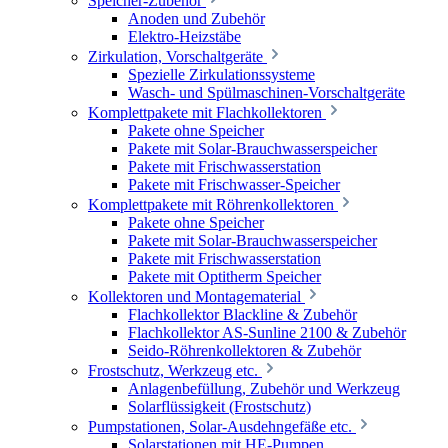
Speicher-Zubehör
Anoden und Zubehör
Elektro-Heizstäbe
Zirkulation, Vorschaltgeräte
Spezielle Zirkulationssysteme
Wasch- und Spülmaschinen-Vorschaltgeräte
Komplettpakete mit Flachkollektoren
Pakete ohne Speicher
Pakete mit Solar-Brauchwasserspeicher
Pakete mit Frischwasserstation
Pakete mit Frischwasser-Speicher
Komplettpakete mit Röhrenkollektoren
Pakete ohne Speicher
Pakete mit Solar-Brauchwasserspeicher
Pakete mit Frischwasserstation
Pakete mit Optitherm Speicher
Kollektoren und Montagematerial
Flachkollektor Blackline & Zubehör
Flachkollektor AS-Sunline 2100 & Zubehör
Seido-Röhrenkollektoren & Zubehör
Frostschutz, Werkzeug etc.
Anlagenbefüllung, Zubehör und Werkzeug
Solarflüssigkeit (Frostschutz)
Pumpstationen, Solar-Ausdehngefäße etc.
Solarstationen mit HE-Pumpen