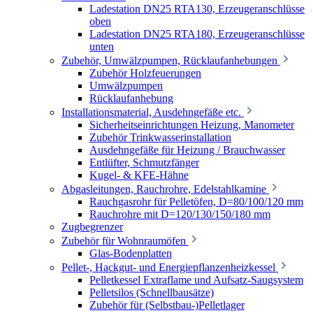
Ladestation DN25 RTA130, Erzeugeranschlüsse
oben
Ladestation DN25 RTA180, Erzeugeranschlüsse
unten
Zubehör, Umwälzpumpen, Rücklaufanhebungen
Zubehör Holzfeuerungen
Umwälzpumpen
Rücklaufanhebung
Installationsmaterial, Ausdehngefäße etc.
Sicherheitseinrichtungen Heizung, Manometer
Zubehör Trinkwasserinstallation
Ausdehngefäße für Heizung / Brauchwasser
Entlüfter, Schmutzfänger
Kugel- & KFE-Hähne
Abgasleitungen, Rauchrohre, Edelstahlkamine
Rauchgasrohr für Pelletöfen, D=80/100/120 mm
Rauchrohre mit D=120/130/150/180 mm
Zugbegrenzer
Zubehör für Wohnraumöfen
Glas-Bodenplatten
Pellet-, Hackgut- und Energiepflanzenheizkessel
Pelletkessel Extraflame und Aufsatz-Saugsystem
Pelletsilos (Schnellbausätze)
Zubehör für (Selbstbau-)Pelletlager