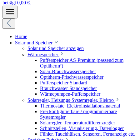
beträgt 0,00 €.
Home
Solar und Speicher
Solar und Speicher anzeigen
Wärmespeicher
Pufferspeicher AS-Premium (passend zum
Optitherm²)
Solar-Brauchwasserspeicher
Optitherm-Frischwasserspeicher
Pufferspeicher Standard
Brauchwasser-Standspeicher
Wärmepumpen-Pufferspeicher
Solarregler, Heizungs-Systemregler, Elektro
Thermostate, Elektroinstallationsmaterial
Frei konfigurierbare / programmierbare
Systemregler
Solarregler, Temperaturdifferenzregler
Schnittstellen, Visualisierung, Datenlogger
Fühler, Tauchhülsen, Sensoren, Fernanzeige etc.