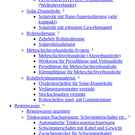
(Wellrohrverbinder)
Solar-Doppelrohr
Solarrohr mit Nano-Superisolierung (sehr
kompakt)
Solarrohr mit robustem Gewebemantel
Rohrisolierung
Zubehör Rohrisolierung
Solarrohrisolierung
Mehrschichtverbundrohr-System
Mehrschichtverbundrohr (Aluverbundrohr)
Werkzeug für Pressfittinge und Verbundrohr
Pressfittinge für Mehrschichtverbundrohr
Klemmfittinge für Mehrschichtverbundrohr
Rohrbefestigungsmaterial
Ovalrohrschellen für Solar-Doppelrohr
Verlängerungsmutter verzinkt
Stockschrauben verzinkt
Rohrschellen rund, mit Gummieinlage
Regenwasser
Regenwasser anzeigen
Trinkwasser-Nachspeisung, Schwimmerschalter etc.
Automatische Trinkwassernachspeisung
Schwimmerschalter mit Kabel und Gewicht
Zwischenstecker für Schwimmerkabel