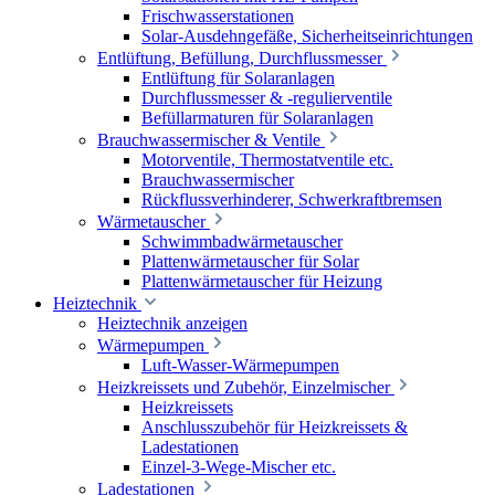
Frischwasserstationen
Solar-Ausdehngefäße, Sicherheitseinrichtungen
Entlüftung, Befüllung, Durchflussmesser
Entlüftung für Solaranlagen
Durchflussmesser & -regulierventile
Befüllarmaturen für Solaranlagen
Brauchwassermischer & Ventile
Motorventile, Thermostatventile etc.
Brauchwassermischer
Rückflussverhinderer, Schwerkraftbremsen
Wärmetauscher
Schwimmbadwärmetauscher
Plattenwärmetauscher für Solar
Plattenwärmetauscher für Heizung
Heiztechnik
Heiztechnik anzeigen
Wärmepumpen
Luft-Wasser-Wärmepumpen
Heizkreissets und Zubehör, Einzelmischer
Heizkreissets
Anschlusszubehör für Heizkreissets &
Ladestationen
Einzel-3-Wege-Mischer etc.
Ladestationen