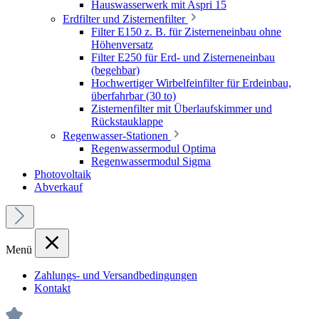
Hauswasserwerk mit Aspri 15
Erdfilter und Zisternenfilter
Filter E150 z. B. für Zisterneneinbau ohne
Höhenversatz
Filter E250 für Erd- und Zisterneneinbau
(begehbar)
Hochwertiger Wirbelfeinfilter für Erdeinbau,
überfahrbar (30 to)
Zisternenfilter mit Überlaufskimmer und
Rückstauklappe
Regenwasser-Stationen
Regenwassermodul Optima
Regenwassermodul Sigma
Photovoltaik
Abverkauf
Menü
Zahlungs- und Versandbedingungen
Kontakt