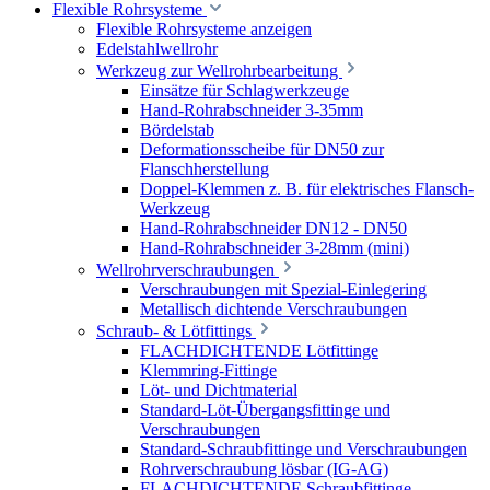
Flexible Rohrsysteme
Flexible Rohrsysteme anzeigen
Edelstahlwellrohr
Werkzeug zur Wellrohrbearbeitung
Einsätze für Schlagwerkzeuge
Hand-Rohrabschneider 3-35mm
Bördelstab
Deformationsscheibe für DN50 zur
Flanschherstellung
Doppel-Klemmen z. B. für elektrisches Flansch-
Werkzeug
Hand-Rohrabschneider DN12 - DN50
Hand-Rohrabschneider 3-28mm (mini)
Wellrohrverschraubungen
Verschraubungen mit Spezial-Einlegering
Metallisch dichtende Verschraubungen
Schraub- & Lötfittings
FLACHDICHTENDE Lötfittinge
Klemmring-Fittinge
Löt- und Dichtmaterial
Standard-Löt-Übergangsfittinge und
Verschraubungen
Standard-Schraubfittinge und Verschraubungen
Rohrverschraubung lösbar (IG-AG)
FLACHDICHTENDE Schraubfittinge