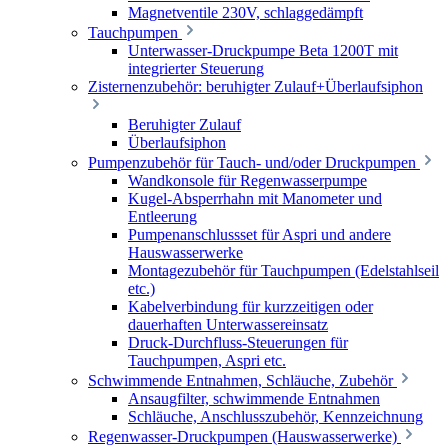
Magnetventile 230V, schlaggedämpft
Tauchpumpen
Unterwasser-Druckpumpe Beta 1200T mit
integrierter Steuerung
Zisternenzubehör: beruhigter Zulauf+Überlaufsiphon
Beruhigter Zulauf
Überlaufsiphon
Pumpenzubehör für Tauch- und/oder Druckpumpen
Wandkonsole für Regenwasserpumpe
Kugel-Absperrhahn mit Manometer und
Entleerung
Pumpenanschlussset für Aspri und andere
Hauswasserwerke
Montagezubehör für Tauchpumpen (Edelstahlseil
etc.)
Kabelverbindung für kurzzeitigen oder
dauerhaften Unterwassereinsatz
Druck-Durchfluss-Steuerungen für
Tauchpumpen, Aspri etc.
Schwimmende Entnahmen, Schläuche, Zubehör
Ansaugfilter, schwimmende Entnahmen
Schläuche, Anschlusszubehör, Kennzeichnung
Regenwasser-Druckpumpen (Hauswasserwerke)