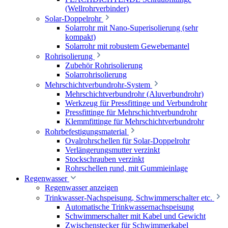
(Wellrohrverbinder)
Solar-Doppelrohr
Solarrohr mit Nano-Superisolierung (sehr
kompakt)
Solarrohr mit robustem Gewebemantel
Rohrisolierung
Zubehör Rohrisolierung
Solarrohrisolierung
Mehrschichtverbundrohr-System
Mehrschichtverbundrohr (Aluverbundrohr)
Werkzeug für Pressfittinge und Verbundrohr
Pressfittinge für Mehrschichtverbundrohr
Klemmfittinge für Mehrschichtverbundrohr
Rohrbefestigungsmaterial
Ovalrohrschellen für Solar-Doppelrohr
Verlängerungsmutter verzinkt
Stockschrauben verzinkt
Rohrschellen rund, mit Gummieinlage
Regenwasser
Regenwasser anzeigen
Trinkwasser-Nachspeisung, Schwimmerschalter etc.
Automatische Trinkwassernachspeisung
Schwimmerschalter mit Kabel und Gewicht
Zwischenstecker für Schwimmerkabel