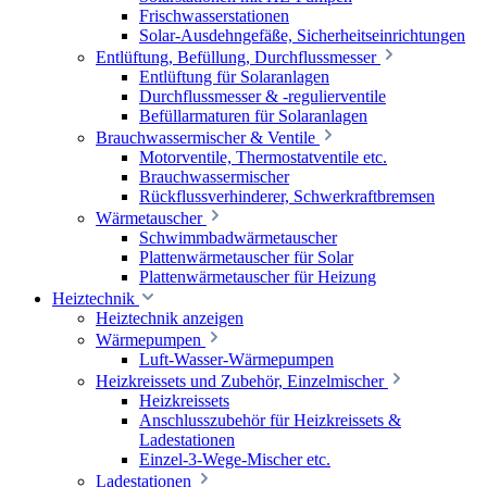
Frischwasserstationen
Solar-Ausdehngefäße, Sicherheitseinrichtungen
Entlüftung, Befüllung, Durchflussmesser
Entlüftung für Solaranlagen
Durchflussmesser & -regulierventile
Befüllarmaturen für Solaranlagen
Brauchwassermischer & Ventile
Motorventile, Thermostatventile etc.
Brauchwassermischer
Rückflussverhinderer, Schwerkraftbremsen
Wärmetauscher
Schwimmbadwärmetauscher
Plattenwärmetauscher für Solar
Plattenwärmetauscher für Heizung
Heiztechnik
Heiztechnik anzeigen
Wärmepumpen
Luft-Wasser-Wärmepumpen
Heizkreissets und Zubehör, Einzelmischer
Heizkreissets
Anschlusszubehör für Heizkreissets &
Ladestationen
Einzel-3-Wege-Mischer etc.
Ladestationen