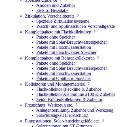
Speicher-Zubehör
Anoden und Zubehör
Elektro-Heizstäbe
Zirkulation, Vorschaltgeräte
Spezielle Zirkulationssysteme
Wasch- und Spülmaschinen-Vorschaltgeräte
Komplettpakete mit Flachkollektoren
Pakete ohne Speicher
Pakete mit Solar-Brauchwasserspeicher
Pakete mit Frischwasserstation
Pakete mit Frischwasser-Speicher
Komplettpakete mit Röhrenkollektoren
Pakete ohne Speicher
Pakete mit Solar-Brauchwasserspeicher
Pakete mit Frischwasserstation
Pakete mit Optitherm Speicher
Kollektoren und Montagematerial
Flachkollektor Blackline & Zubehör
Flachkollektor AS-Sunline 2100 & Zubehör
Seido-Röhrenkollektoren & Zubehör
Frostschutz, Werkzeug etc.
Anlagenbefüllung, Zubehör und Werkzeug
Solarflüssigkeit (Frostschutz)
Pumpstationen, Solar-Ausdehngefäße etc.
Solarstationen mit HE-Pumpen