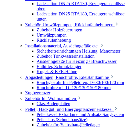
Ladestation DN25 RTA130, Erzeugeranschlüsse
oben
Ladestation DN25 RTA180, Erzeugeranschlüsse
unten
Zubehör, Umwälzpumpen, Rücklaufanhebungen
Zubehör Holzfeuerungen
Umwälzpumpen
Rücklaufanhebung
Installationsmaterial, Ausdehngefäße etc.
Sicherheitseinrichtungen Heizung, Manometer
Zubehör Trinkwasserinstallation
Ausdehngefäße für Heizung / Brauchwasser
Entlüfter, Schmutzfänger
Kugel- & KFE-Hähne
Abgasleitungen, Rauchrohre, Edelstahlkamine
Rauchgasrohr für Pelletöfen, D=80/100/120 mm
Rauchrohre mit D=120/130/150/180 mm
Zugbegrenzer
Zubehör für Wohnraumöfen
Glas-Bodenplatten
Pellet-, Hackgut- und Energiepflanzenheizkessel
Pelletkessel Extraflame und Aufsatz-Saugsystem
Pelletsilos (Schnellbausätze)
Zubehör für (Selbstbau-)Pelletlager