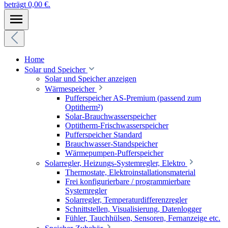
beträgt 0,00 €.
Home
Solar und Speicher
Solar und Speicher anzeigen
Wärmespeicher
Pufferspeicher AS-Premium (passend zum
Optitherm²)
Solar-Brauchwasserspeicher
Optitherm-Frischwasserspeicher
Pufferspeicher Standard
Brauchwasser-Standspeicher
Wärmepumpen-Pufferspeicher
Solarregler, Heizungs-Systemregler, Elektro
Thermostate, Elektroinstallationsmaterial
Frei konfigurierbare / programmierbare
Systemregler
Solarregler, Temperaturdifferenzregler
Schnittstellen, Visualisierung, Datenlogger
Fühler, Tauchhülsen, Sensoren, Fernanzeige etc.