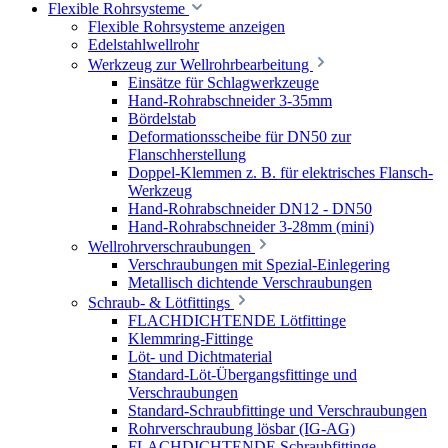
Flexible Rohrsysteme
Flexible Rohrsysteme anzeigen
Edelstahlwellrohr
Werkzeug zur Wellrohrbearbeitung
Einsätze für Schlagwerkzeuge
Hand-Rohrabschneider 3-35mm
Bördelstab
Deformationsscheibe für DN50 zur
Flanschherstellung
Doppel-Klemmen z. B. für elektrisches Flansch-
Werkzeug
Hand-Rohrabschneider DN12 - DN50
Hand-Rohrabschneider 3-28mm (mini)
Wellrohrverschraubungen
Verschraubungen mit Spezial-Einlegering
Metallisch dichtende Verschraubungen
Schraub- & Lötfittings
FLACHDICHTENDE Lötfittinge
Klemmring-Fittinge
Löt- und Dichtmaterial
Standard-Löt-Übergangsfittinge und
Verschraubungen
Standard-Schraubfittinge und Verschraubungen
Rohrverschraubung lösbar (IG-AG)
FLACHDICHTENDE Schraubfittinge