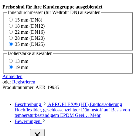
Preise sind für ihre Kundengruppe ausgeblendet
Innendurchmesser (für Wellrohr DN)
auswählen
15 mm (DN8)
18 mm (DN12)
22 mm (DN16)
28 mm (DN20)
35 mm (DN25)
Isolierstärke
auswählen
13 mm
19 mm
Anmelden
oder
Registrieren
Produktnummer:
AER-19935
Beschreibung
AEROFLEX® (HT) Endlosisolierung
Hochflexibler, geschlossenzelliger Dämmstoff auf Basis von
temperaturbeständigem EPDM Geei…
Mehr
Bewertungen