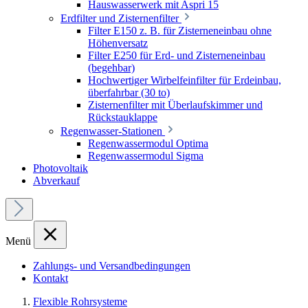
Hauswasserwerk mit Aspri 15
Erdfilter und Zisternenfilter
Filter E150 z. B. für Zisterneneinbau ohne
Höhenversatz
Filter E250 für Erd- und Zisterneneinbau
(begehbar)
Hochwertiger Wirbelfeinfilter für Erdeinbau,
überfahrbar (30 to)
Zisternenfilter mit Überlaufskimmer und
Rückstauklappe
Regenwasser-Stationen
Regenwassermodul Optima
Regenwassermodul Sigma
Photovoltaik
Abverkauf
Menü
Zahlungs- und Versandbedingungen
Kontakt
Flexible Rohrsysteme